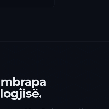
 mbrapa
ogjisë.