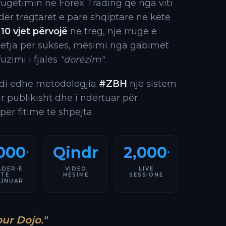
rrugëtimin në Forex Trading që nga viti
 ndër tregtarët e parë shqiptarë në këtë
10 vjet përvojë
në treg, një rrugë e
 etja për sukses, mësimi nga gabimet
fuzimi i fjalës
"dorëzim"
.
indi edhe metodologjia
#ZBH
një sistem
ar publikisht dhe i ndërtuar për
 për fitime të shpejta.
000+
Qindra
2,000+
ADER-Ë
VIDEO
LIVE
TË
MËSIME
SESSIONE
AJNUAR
our Dojo."