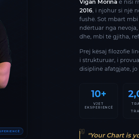
Vigan Morina
e nisi 
2016
, i njohur si një
fushë. Sot mbart mbi
ndërtuar nga nevoja,
dhe, mbi të gjitha, re
Prej kësaj filozofie l
i strukturuar, i provu
disiplinë afatgjate, jo
10+
2,
VJET
TR
EKSPERIENCË
TR
KSPERIENCË
"Your Chart is y