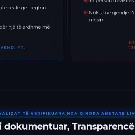
Je përson rrezikues 
03
ate reale që tregton
Nuk je në gjendje t
04
mësim.
h për një të ardhme më
K
VENDI YT.
TJ
NALIZAT TË VERIFIKUARA NGA QINDRA ANETARE LIV
 i dokumentuar, Transparencë