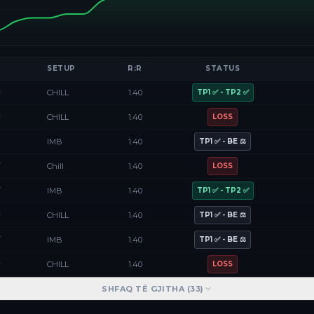
SETUP
R:R
STATUS
D
CHILL
1.40
TP1 ✅ - TP2 ✅
D
CHILL
1.40
LOSS
F
IMB
1.40
TP1 ✅ - BE ⚖️
Y
Chill
1.40
LOSS
Y
IMB
1.40
TP1 ✅ - TP2 ✅
D
CHILL
1.40
TP1 ✅ - BE ⚖️
Y
IMB
1.40
TP1 ✅ - BE ⚖️
D
CHILL
1.40
LOSS
SHFAQ TË GJITHA (
33
)