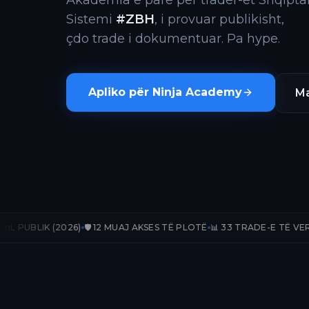
Akademia e parë për trader-ët Shqiptar
Sistemi
#ZBH
, i provuar publikisht,
çdo trade i dokumentuar. Pa hype.
Apliko për Ninja Academy
Ma
26)
🛡️ 12 MUAJ AKSES TË PLOTË
📊 33 TRADE-E TË VERIFIKUARA
📈 +