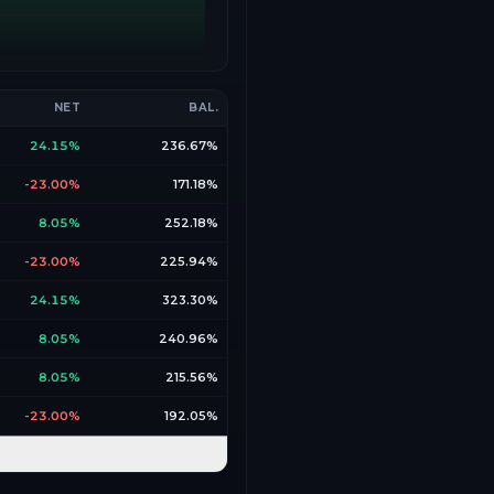
NET
BAL.
24.15%
236.67%
-23.00%
171.18%
8.05%
252.18%
-23.00%
225.94%
24.15%
323.30%
8.05%
240.96%
8.05%
215.56%
-23.00%
192.05%