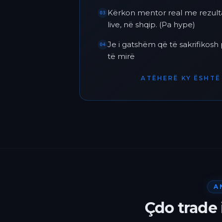
Kërkon mentor real me rezult
03
live, në shqip. (Pa hype)
Je i gatshëm që të sakrifikos
04
të mirë
ATËHERË KY ËSHTË 
A
Çdo trade