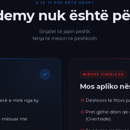
A JE TI PËR KËTË GRUP?
emy nuk është për
Sinjalet të japin peshk.
Ninja të mëson të peshkosh.
GRUPE SINJALESH
Mos apliko n
erë e mirë nga ky
Dëshironi të fitoni 
01
Pret gjithë ditën që
02
 të mësuar me
(Overtrade).