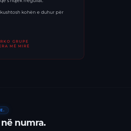
që s'ndjek rregullat.
'i kushtosh kohën e duhur për
ËRKO GRUPE
ERA MË MIRË
E.
 në numra.