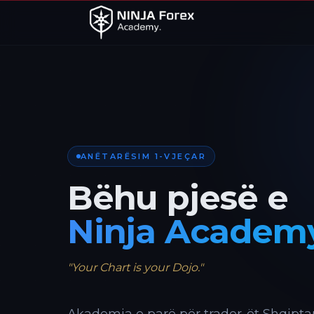
ANËTARËSIM 1-VJEÇAR
Bëhu pjesë e
Ninja Academ
"Your Chart is your Dojo."