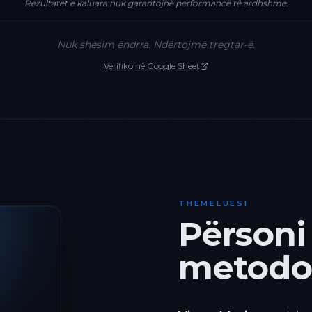
Rezultatet e kaluara nuk garantojnë performancë të ardhshme.
Nuk shesim ëndrra. Ndërtojmë tregtar-ë.
Verifiko në Google Sheet
THEMELUESI
Përsoni
metodol