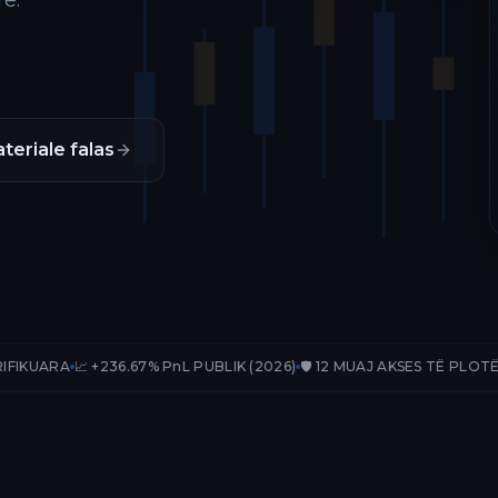
ë.
teriale falas
236.67% PnL PUBLIK (2026)
🛡️ 12 MUAJ AKSES TË PLOTË
📊 33 TRADE-