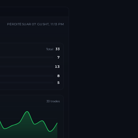
PËRDITËSUAR
07 GUSHT, 11:13 PM
Total
33
7
13
8
5
33
trades