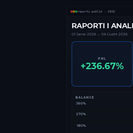
raporti-publik ·
2026
RAPORTI I ANAL
01 Janar
2026
→
06 Gusht 2026
PNL
+
236.67
%
BALANCE
360%
270%
180%