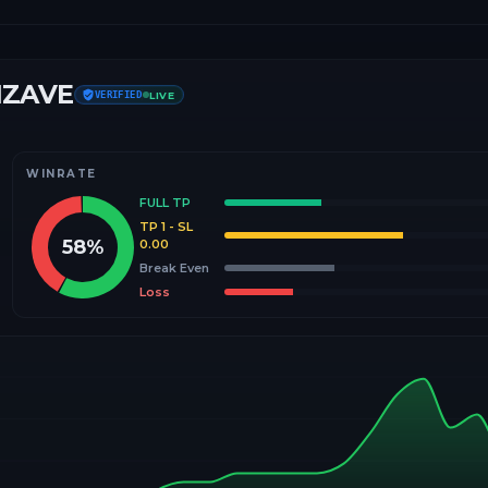
IZAVE
VERIFIED
LIVE
WINRATE
FULL TP
TP 1 - SL
58
%
0.00
Break Even
Loss