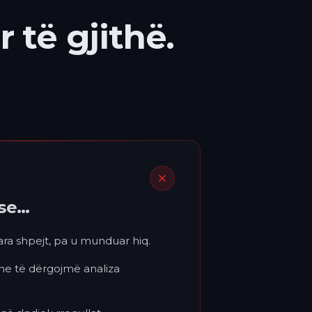
 të gjithë.
ëse…
para shpejt, pa u munduar hiq.
 ne të dërgojmë analiza