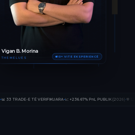
Vigan B. Morina
10+ VITE EKSPERIENCË
THEMELUES
E TË VERIFIKUARA
📈 +236.67% PnL PUBLIK (2026)
🛡️ 12 MUAJ AKSES 