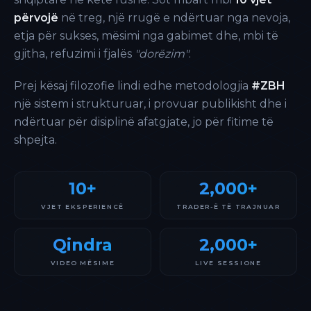
përvojë
në treg, një rrugë e ndërtuar nga nevoja,
etja për sukses, mësimi nga gabimet dhe, mbi të
gjitha, refuzimi i fjalës
"dorëzim"
.
Prej kësaj filozofie lindi edhe metodologjia
#ZBH
një sistem i strukturuar, i provuar publikisht dhe i
ndërtuar për disiplinë afatgjate, jo për fitime të
shpejta.
10+
2,000+
VJET EKSPERIENCË
TRADER-Ë TË TRAJNUAR
Qindra
2,000+
VIDEO MËSIME
LIVE SESSIONE