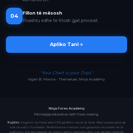
Fillon të mësosh
04
Poashtu edhe te fitosh gjat procesit.
Apliko Tani
"Your Chart is your Dojo."
Vigan B. Morina - Themelues, Ninja Academy
Ninja Forex Academy
Përmbajtje edukative rreth Forex trading.
Kujdes:
Tregtimi në Forex dhe CFD përfshin rrezik të lartë. Mos investo para që
nuk mund t'i humbësh. Performanca e kaluar nuk garanton rezultate në të
ardhmen. Kjo përmbajtje ka vetëm qëllim edukativ dhe nuk përbën këshillë