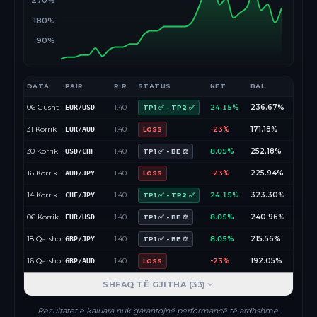
270%
180%
90%
DATA
PAIR
R:R
STATUS
NET
BAL.
06 Gusht
1.40
24.15%
236.67%
EUR/USD
TP1 ✅ - TP2 ✅
31 Korrik
1.40
-23%
171.18%
EUR/AUD
LOSS
30 Korrik
1.40
8.05%
252.18%
USD/CHF
TP1 ✅ - BE ⚖️
16 Korrik
1.40
-23%
225.94%
AUD/JPY
LOSS
14 Korrik
1.40
24.15%
323.30%
CHF/JPY
TP1 ✅ - TP2 ✅
06 Korrik
1.40
8.05%
240.96%
EUR/USD
TP1 ✅ - BE ⚖️
18 Qershor
1.40
8.05%
215.56%
GBP/JPY
TP1 ✅ - BE ⚖️
16 Qershor
1.40
-23%
192.05%
GBP/AUD
LOSS
SHFAQ TË GJITHA (
33
)
Rezultatet e kaluara nuk garantojnë performancë të ardhshme.