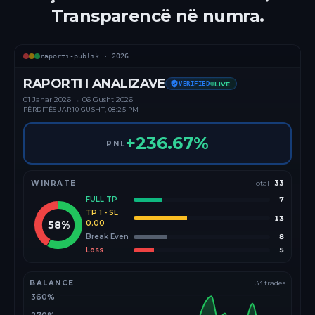
Transparencë në numra.
raporti-publik ·
2026
RAPORTI I ANALIZAVE
VERIFIED
LIVE
01 Janar
2026
→
06 Gusht 2026
PËRDITËSUAR
10 GUSHT, 08:25 PM
+
236.67
%
PNL
WINRATE
Total
33
FULL TP
7
TP 1 - SL
13
58
%
0.00
Break Even
8
Loss
5
BALANCE
33
trades
360%