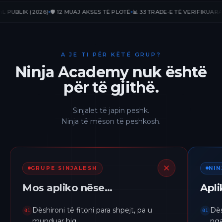
LIK (2026)
🛡️ 12 MUAJ AKSES TË PLOTË
📊 33 TRADE-E TË VERIFIKUARA
📈 +2
A JE TI PËR KËTË GRUP?
Ninja Academy nuk është
për të gjithë.
Sinjalet të japin peshk.
Ninja të mëson të peshkosh.
GRUPE SINJALESH
NI
Mos apliko nëse…
Apl
Dëshironi të fitoni para shpejt, pa u
Dës
01
01
munduar hiq.
nga