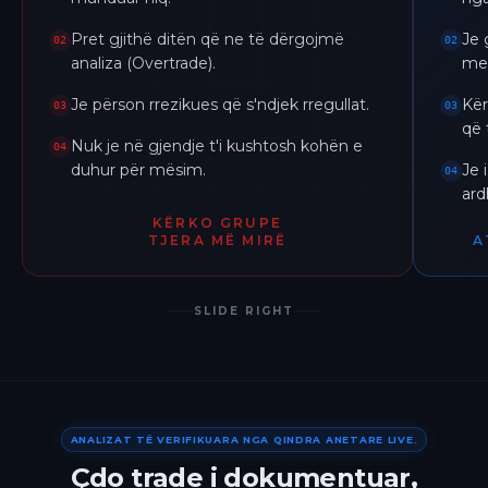
Pret gjithë ditën që ne të dërgojmë
Je 
02
02
analiza (Overtrade).
me 
Je përson rrezikues që s'ndjek rregullat.
Kër
03
03
që 
Nuk je në gjendje t'i kushtosh kohën e
04
duhur për mësim.
Je 
04
ar
KËRKO GRUPE
TJERA MË MIRË
A
SLIDE RIGHT
ANALIZAT TË VERIFIKUARA NGA QINDRA ANETARE LIVE.
Çdo trade i dokumentuar,