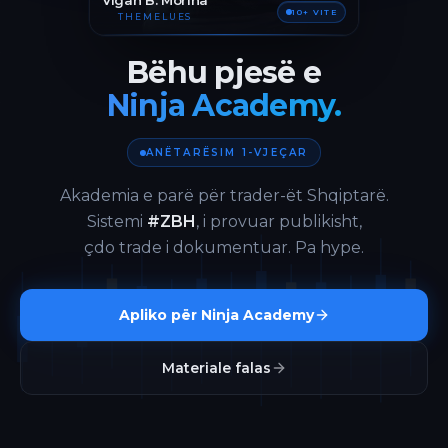
Vigan B. Morina
10+ VITE
THEMELUES
Bëhu pjesë e
Ninja Academy.
ANËTARËSIM 1-VJEÇAR
Akademia e parë për trader-ët Shqiptarë.
Sistemi
#ZBH
, i provuar publikisht,
çdo trade i dokumentuar. Pa hype.
Apliko për Ninja Academy
Materiale falas