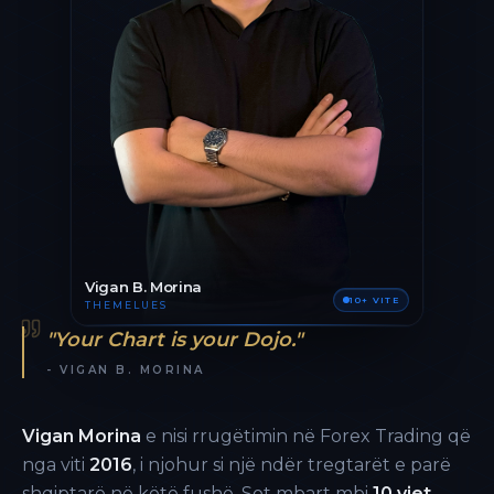
Vigan B. Morina
10+ VITE
THEMELUES
"Your Chart is your Dojo."
- VIGAN B. MORINA
Vigan Morina
e nisi rrugëtimin në Forex Trading që
nga viti
2016
, i njohur si një ndër tregtarët e parë
shqiptarë në këtë fushë. Sot mbart mbi
10 vjet