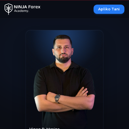
Apliko Tani