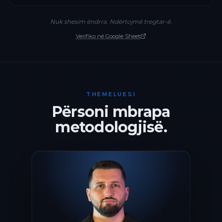
Nuk shesim ëndrra. Ndërtojmë tregtar-ë.
Verifiko në Google Sheet
THEMELUESI
Përsoni mbrapa
metodologjisë.