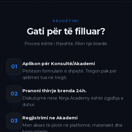
RRUGËTIMI
Gati për të filluar?
Procesi është i thjeshtë, fillon një bisedë.
Aplikon për Konsultë/Akademi
01
Plotëson formularin e shpejtë. Tregon pak për
qëllimet tua në tregti.
Pranoni thirrje brenda 24h.
02
Diskutojmë nëse Ninja Academy është zgjidhja e
duhur.
Regjistrimi ne Akademi
03
Merr akses të plotë në platformë, materialet dhe
komunitetin.