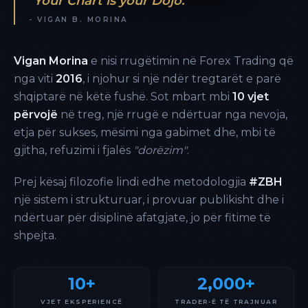
"Your Chart is your Dojo."
- VIGAN B. MORINA
Vigan Morina
e nisi rrugëtimin në Forex Trading që
nga viti
2016
, i njohur si një ndër tregtarët e parë
shqiptarë në këtë fushë. Sot mbart mbi
10 vjet
përvojë
në treg, një rrugë e ndërtuar nga nevoja,
etja për sukses, mësimi nga gabimet dhe, mbi të
gjitha, refuzimi i fjalës
"dorëzim"
.
Prej kësaj filozofie lindi edhe metodologjia
#ZBH
një sistem i strukturuar, i provuar publikisht dhe i
ndërtuar për disiplinë afatgjate, jo për fitime të
shpejta.
10+
2,000+
VJET EKSPERIENCË
TRADER-Ë TË TRAJNUAR