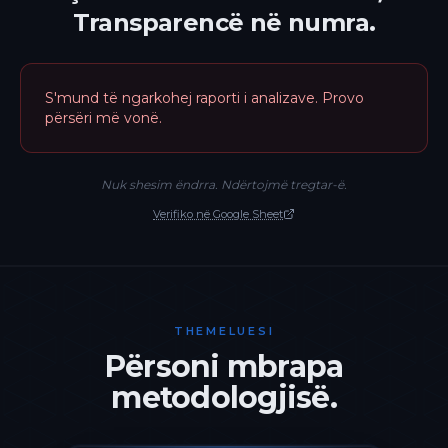
Transparencë në numra.
S'mund të ngarkohej raporti i analizave. Provo
përsëri më vonë.
Nuk shesim ëndrra. Ndërtojmë tregtar-ë.
Verifiko në Google Sheet
THEMELUESI
Përsoni mbrapa
metodologjisë.