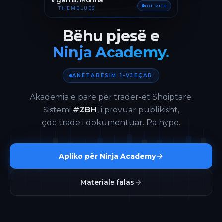
Vigan B. Morina
10+ VITE
THEMELUES
Bëhu pjesë e
Ninja Academy.
ANËTARËSIM 1-VJEÇAR
Akademia e parë për trader-ët Shqiptarë.
Sistemi
#ZBH
, i provuar publikisht,
çdo trade i dokumentuar. Pa hype.
Apliko për Ninja Academy
Materiale falas