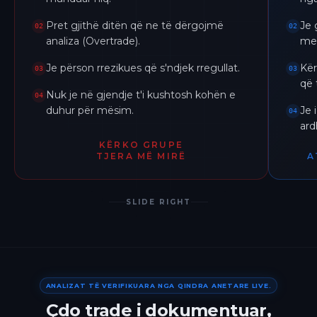
Pret gjithë ditën që ne të dërgojmë
Je 
02
02
analiza (Overtrade).
me 
Je përson rrezikues që s'ndjek rregullat.
Kër
03
03
që 
Nuk je në gjendje t'i kushtosh kohën e
04
duhur për mësim.
Je 
04
ar
KËRKO GRUPE
TJERA MË MIRË
A
SLIDE RIGHT
ANALIZAT TË VERIFIKUARA NGA QINDRA ANETARE LIVE.
Çdo trade i dokumentuar,