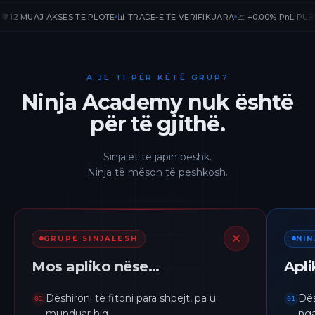
12 MUAJ AKSES TË PLOTË
📊 TRADE-E TË VERIFIKUARA
📈 +0.00% PnL PUBLIK

A JE TI PËR KËTË GRUP?
Ninja Academy nuk është
për të gjithë.
Sinjalet të japin peshk.
Ninja të mëson të peshkosh.
GRUPE SINJALESH
NI
Mos apliko nëse…
Apl
Dëshironi të fitoni para shpejt, pa u
Dës
01
01
munduar hiq.
nga