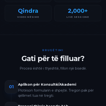
Qindra
2,000+
VIDEO MËSIME
LIVE SESSIONE
RRUGËTIMI
Gati për të filluar?
Procesi është i thjeshtë, fillon një bisedë.
Aplikon për Konsultë/Akademi
01
Plotëson formularin e shpejtë. Tregon pak për
qëllimet tua në tregti.