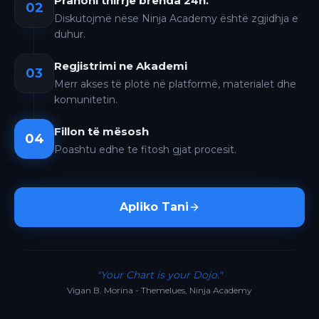
Pranoni thirrje brenda 24h.
02
Diskutojmë nëse Ninja Academy është zgjidhja e
duhur.
Regjistrimi ne Akademi
03
Merr akses të plotë në platformë, materialet dhe
komunitetin.
Fillon të mësosh
04
Poashtu edhe te fitosh gjat procesit.
Apliko Tani
"Your Chart is your Dojo."
Vigan B. Morina - Themelues, Ninja Academy