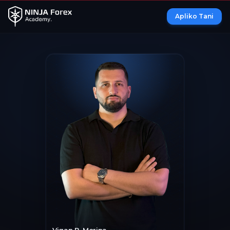
Apliko Tani