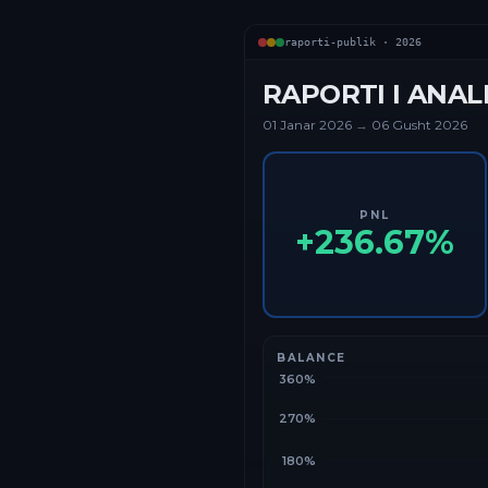
raporti-publik ·
2026
RAPORTI I ANAL
01 Janar
2026
→
06 Gusht 2026
PNL
+
236.67
%
BALANCE
360%
270%
180%