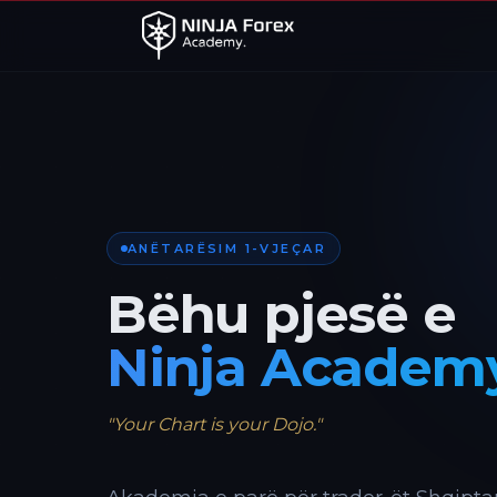
ANËTARËSIM 1-VJEÇAR
Bëhu pjesë e
Ninja Academ
"Your Chart is your Dojo."