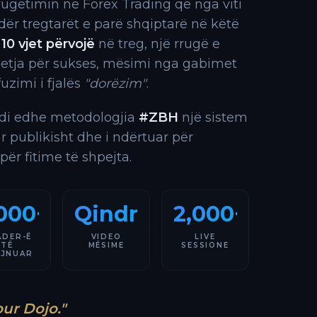
rrugëtimin në Forex Trading që nga viti
 ndër tregtarët e parë shqiptarë në këtë
10 vjet përvojë
në treg, një rrugë e
 etja për sukses, mësimi nga gabimet
fuzimi i fjalës
"dorëzim"
.
indi edhe metodologjia
#ZBH
një sistem
ar publikisht dhe i ndërtuar për
 për fitime të shpejta.
000+
Qindra
2,000+
ADER-Ë
VIDEO
LIVE
TË
MËSIME
SESSIONE
AJNUAR
our Dojo."