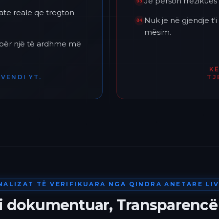
Je përson rrezikues 
03
ate reale që tregton
Nuk je në gjendje t
04
mësim.
h për një të ardhme më
K
VENDI YT.
TJ
NALIZAT TË VERIFIKUARA NGA QINDRA ANETARE LIV
 i dokumentuar, Transparencë