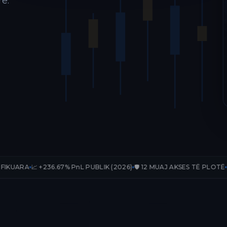
ë.
36.67% PnL PUBLIK (2026)
🛡️ 12 MUAJ AKSES TË PLOTË
📊 33 TRADE-E