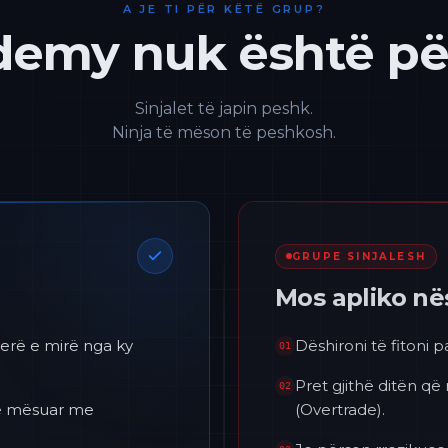
A JE TI PËR KËTË GRUP?
emy nuk është për
Sinjalet të japin peshk.
Ninja të mëson të peshkosh.
GRUPE SINJALESH
Mos apliko n
erë e mirë nga ky
Dëshironi të fitoni 
01
Pret gjithë ditën që
02
 të mësuar me
(Overtrade).