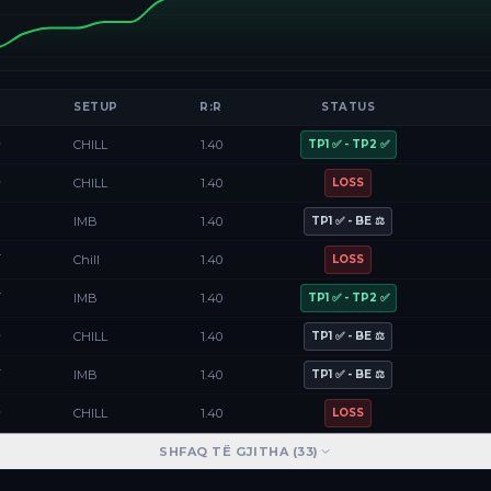
SETUP
R:R
STATUS
D
CHILL
1.40
TP1 ✅ - TP2 ✅
D
CHILL
1.40
LOSS
F
IMB
1.40
TP1 ✅ - BE ⚖️
Y
Chill
1.40
LOSS
Y
IMB
1.40
TP1 ✅ - TP2 ✅
D
CHILL
1.40
TP1 ✅ - BE ⚖️
Y
IMB
1.40
TP1 ✅ - BE ⚖️
D
CHILL
1.40
LOSS
SHFAQ TË GJITHA (
33
)