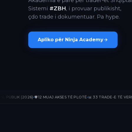
Akademia e parë për trader-ët Shqiptar
Sistemi
#ZBH
, i provuar publikisht,
çdo trade i dokumentuar. Pa hype.
Apliko për Ninja Academy
26)
🛡️ 12 MUAJ AKSES TË PLOTË
📊 33 TRADE-E TË VERIFIKUARA
📈 +2