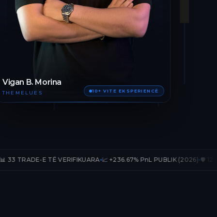
Vigan B. Morina
10+ VITE EKSPERIENCË
THEMELUES
 TË VERIFIKUARA
📈 +236.67% PnL PUBLIK (2026)
🛡️ 12 MUAJ AKSES T