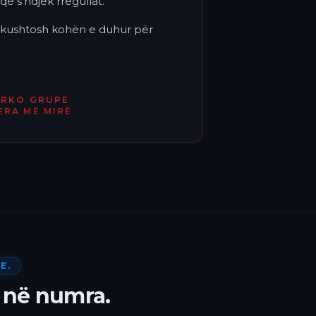
që s'ndjek rregullat.
'i kushtosh kohën e duhur për
ËRKO GRUPE
ERA MË MIRË
E.
 në numra.