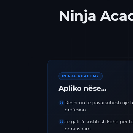
Ninja Acad
NINJA ACADEMY
Apliko nëse…
Dëshiron të pavarsohesh një h
01
profesion..
Je gati t'i kushtosh kohë për
02
përkushtim.