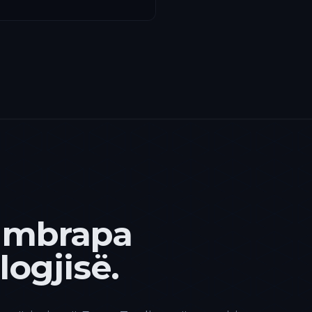
 mbrapa
ogjisë.