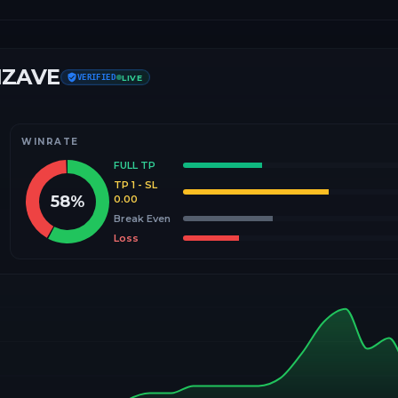
IZAVE
VERIFIED
LIVE
WINRATE
FULL TP
TP 1 - SL
58
%
0.00
Break Even
Loss