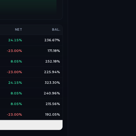
NET
BAL.
24.15%
236.67%
-23.00%
171.18%
8.05%
252.18%
-23.00%
225.94%
24.15%
323.30%
8.05%
240.96%
8.05%
215.56%
-23.00%
192.05%