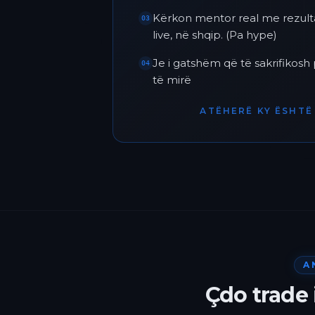
Kërkon mentor real me rezult
03
live, në shqip. (Pa hype)
Je i gatshëm që të sakrifikos
04
të mirë
ATËHERË KY ËSHTË 
A
Çdo trade