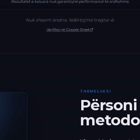
Rezultatet e kaluara nuk garantojnë performancë të ardhshme.
Nuk shesim ëndrra. Ndërtojmë tregtar-ë.
Verifiko në Google Sheet
THEMELUESI
Përsoni
metodol