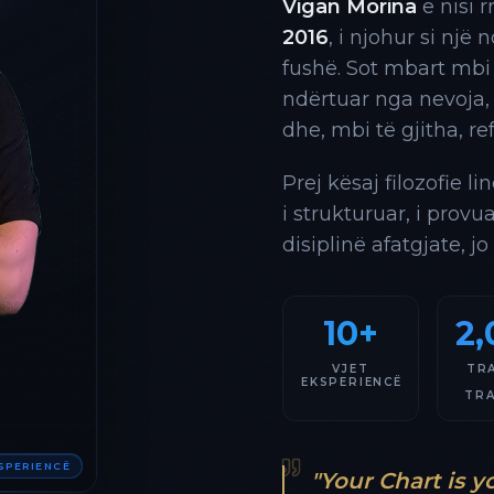
Vigan Morina
e nisi 
2016
, i njohur si një
fushë. Sot mbart mbi
ndërtuar nga nevoja,
dhe, mbi të gjitha, re
Prej kësaj filozofie l
i strukturuar, i provu
disiplinë afatgjate, jo
10+
2,
VJET
TR
EKSPERIENCË
TR
KSPERIENCË
"Your Chart is y