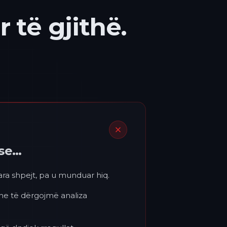
 të gjithë.
ëse…
para shpejt, pa u munduar hiq.
 ne të dërgojmë analiza