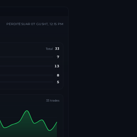
PËRDITËSUAR
07 GUSHT, 12:15 PM
Total
33
7
13
8
5
33
trades