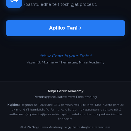
04
Poashtu edhe te fitosh gjat procesit.
Apliko Tani
"Your Chart is your Dojo."
Vigan B. Morina — Themelues, Ninja Academy
Ninja Forex Academy
Përmbajtje edukative rreth Forex trading.
Kujdes:
Tregtimi në Forex dhe CFD përfshin rrezik të lartë. Mos investo para që
nuk mund t'i humbësh. Performanca e kaluar nuk garanton rezultate në të
ardhmen. Kjo përmbajtje ka vetëm qëllim edukativ dhe nuk përbën këshillë
financiare.
©
2026
Ninja Forex Academy. Të gjitha të drejtat e rezervuara.