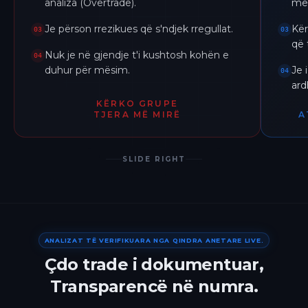
analiza (Overtrade).
me 
Je përson rrezikues që s'ndjek rregullat.
Kër
03
03
që 
Nuk je në gjendje t'i kushtosh kohën e
04
duhur për mësim.
Je 
04
ar
KËRKO GRUPE
TJERA MË MIRË
A
SLIDE RIGHT
ANALIZAT TË VERIFIKUARA NGA QINDRA ANETARE LIVE.
Çdo trade i dokumentuar,
Transparencë në numra.