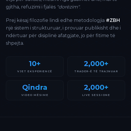
gjitha, refuzimi i fjalës
"dorëzim"
.
Prej kësaj filozofie lindi edhe metodologjia
#ZBH
një sistem i strukturuar, i provuar publikisht dhe i
ndërtuar për disiplinë afatgjate, jo për fitime të
shpejta.
10+
2,000+
VJET EKSPERIENCË
TRADER-Ë TË TRAJNUAR
Qindra
2,000+
VIDEO MËSIME
LIVE SESSIONE