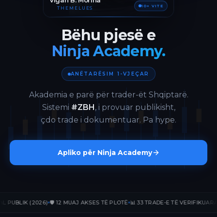
Vigan B. Morina
10+ VITE
THEMELUES
Bëhu pjesë e
Ninja Academy.
ANËTARËSIM 1-VJEÇAR
Akademia e parë për trader-ët Shqiptarë.
Sistemi
#ZBH
, i provuar publikisht,
çdo trade i dokumentuar. Pa hype.
Apliko për Ninja Academy
BLIK (2026)
🛡️ 12 MUAJ AKSES TË PLOTË
📊 33 TRADE-E TË VERIFIKUARA
📈 +