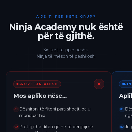
A JE TI PËR KËTË GRUP?
Ninja Academy nuk është
për të gjithë.
Sinjalet të japin peshk.
Ninja të mëson të peshkosh.
GRUPE SINJALESH
NI
Mos apliko nëse…
Apl
Dëshironi të fitoni para shpejt, pa u
Dës
01
01
munduar hiq.
nga
Pret gjithë ditën që ne të dërgojmë
Je 
02
02