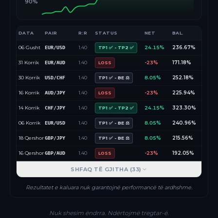
90%
DATA
PAIR
R:R
STATUS
NET
BAL.
06 Gusht
1.40
24.15%
236.67%
EUR/USD
TP1 ✅ - TP2 ✅
31 Korrik
1.40
-23%
171.18%
EUR/AUD
LOSS
30 Korrik
1.40
8.05%
252.18%
USD/CHF
TP1 ✅ - BE ⚖️
16 Korrik
1.40
-23%
225.94%
AUD/JPY
LOSS
14 Korrik
1.40
24.15%
323.30%
CHF/JPY
TP1 ✅ - TP2 ✅
06 Korrik
1.40
8.05%
240.96%
EUR/USD
TP1 ✅ - BE ⚖️
18 Qershor
1.40
8.05%
215.56%
GBP/JPY
TP1 ✅ - BE ⚖️
16 Qershor
1.40
-23%
192.05%
GBP/AUD
LOSS
SHFAQ TË GJITHA (
33
)
Rezultatet e kaluara nuk garantojnë performancë të ardhshme.
Nuk shesim ëndrra. Ndërtojmë tregtar-ë.