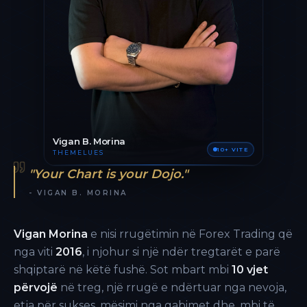
Vigan B. Morina
10+ VITE
THEMELUES
"Your Chart is your Dojo."
- VIGAN B. MORINA
Vigan Morina
e nisi rrugëtimin në Forex Trading që
nga viti
2016
, i njohur si një ndër tregtarët e parë
shqiptarë në këtë fushë. Sot mbart mbi
10 vjet
përvojë
në treg, një rrugë e ndërtuar nga nevoja,
etja për sukses, mësimi nga gabimet dhe, mbi të