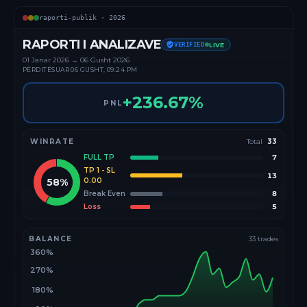
raporti-publik ·
2026
RAPORTI I ANALIZAVE
VERIFIED
LIVE
01 Janar
2026
→
06 Gusht 2026
PËRDITËSUAR
06 GUSHT, 09:24 PM
+
236.67
%
PNL
WINRATE
Total
33
FULL TP
7
TP 1 - SL
13
58
%
0.00
Break Even
8
Loss
5
BALANCE
33
trades
360%
270%
180%