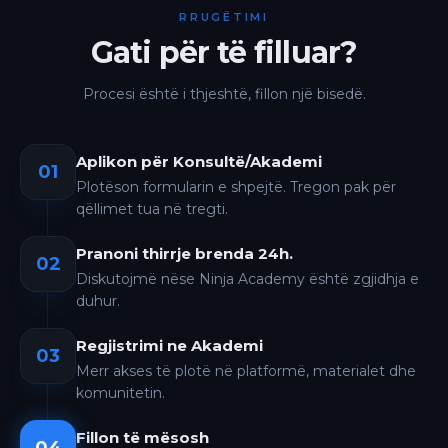
RRUGËTIMI
Gati për të filluar?
Procesi është i thjeshtë, fillon një bisedë.
Aplikon për Konsultë/Akademi
01
Plotëson formularin e shpejtë. Tregon pak për
qëllimet tua në tregti.
Pranoni thirrje brenda 24h.
02
Diskutojmë nëse Ninja Academy është zgjidhja e
duhur.
Regjistrimi ne Akademi
03
Merr akses të plotë në platformë, materialet dhe
komunitetin.
Fillon të mësosh