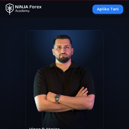
Apliko Tani