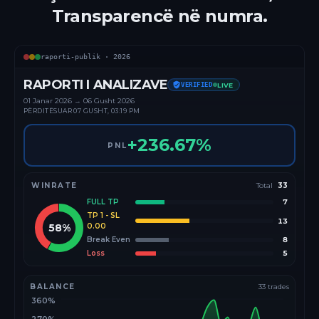
Transparencë në numra.
raporti-publik ·
2026
RAPORTI I ANALIZAVE
VERIFIED
LIVE
01 Janar
2026
→
06 Gusht 2026
PËRDITËSUAR
07 GUSHT, 03:19 PM
+
236.67
%
PNL
WINRATE
Total
33
FULL TP
7
TP 1 - SL
13
58
%
0.00
Break Even
8
Loss
5
BALANCE
33
trades
360%