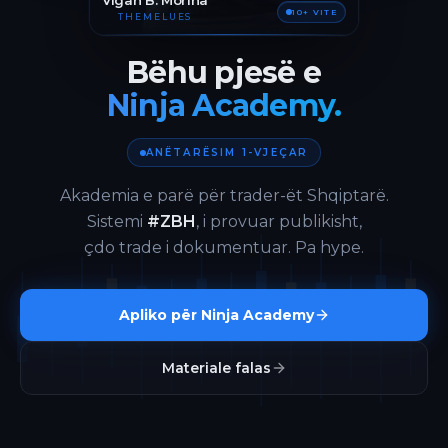
Vigan B. Morina
10+ VITE
THEMELUES
Bëhu pjesë e
Ninja Academy.
ANËTARËSIM 1-VJEÇAR
Akademia e parë për trader-ët Shqiptarë.
Sistemi
#ZBH
, i provuar publikisht,
çdo trade i dokumentuar. Pa hype.
Apliko për Ninja Academy
Materiale falas