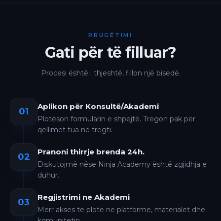
RRUGËTIMI
Gati për të filluar?
Procesi është i thjeshtë, fillon një bisedë.
Aplikon për Konsultë/Akademi
01
Plotëson formularin e shpejtë. Tregon pak për
qëllimet tua në tregti.
Pranoni thirrje brenda 24h.
02
Diskutojmë nëse Ninja Academy është zgjidhja e
duhur.
Regjistrimi ne Akademi
03
Merr akses të plotë në platformë, materialet dhe
komunitetin.