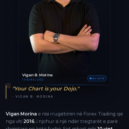
Vigan B. Morina
10+ VITE
THEMELUES
"Your Chart is your Dojo."
- VIGAN B. MORINA
Vigan Morina
e nisi rrugëtimin në Forex Trading që
nga viti
2016
, i njohur si një ndër tregtarët e parë
shqiptarë në këtë fushë. Sot mbart mbi
10 vjet