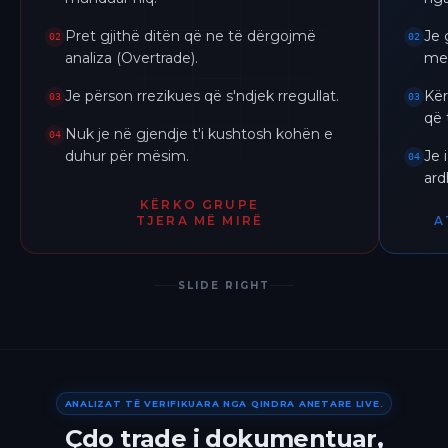
Pret gjithë ditën që ne të dërgojmë
Je 
02
02
analiza (Overtrade).
me 
Je përson rrezikues që s'ndjek rregullat.
Kër
03
03
që 
Nuk je në gjendje t'i kushtosh kohën e
04
duhur për mësim.
Je 
04
ar
KËRKO GRUPE
TJERA MË MIRË
A
SLIDE RIGHT
ANALIZAT TË VERIFIKUARA NGA QINDRA ANETARE LIVE.
Çdo trade i dokumentuar,