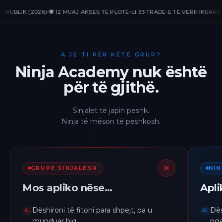
LIK (2026)
🛡️ 12 MUAJ AKSES TË PLOTË
📊 33 TRADE-E TË VERIFIKUARA
📈 +2
A JE TI PËR KËTË GRUP?
Ninja Academy nuk është
për të gjithë.
Sinjalet të japin peshk.
Ninja të mëson të peshkosh.
GRUPE SINJALESH
NI
Mos apliko nëse…
Apl
Dëshironi të fitoni para shpejt, pa u
Dës
01
01
munduar hiq.
nga