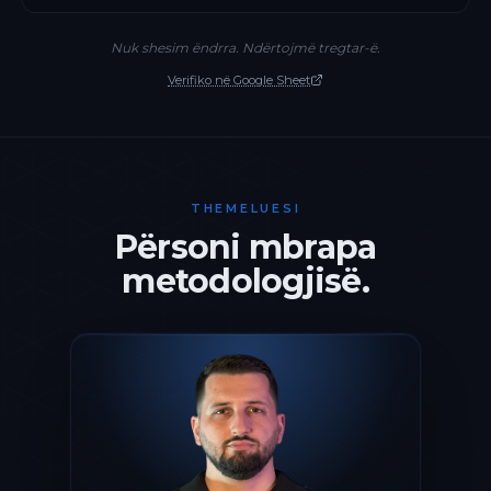
Nuk shesim ëndrra. Ndërtojmë tregtar-ë.
Verifiko në Google Sheet
THEMELUESI
Përsoni mbrapa
metodologjisë.