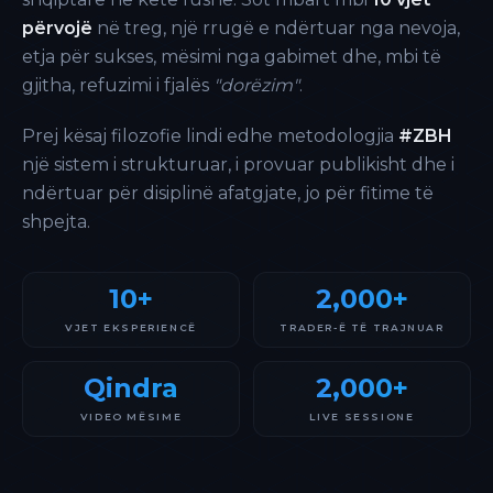
përvojë
në treg, një rrugë e ndërtuar nga nevoja,
etja për sukses, mësimi nga gabimet dhe, mbi të
gjitha, refuzimi i fjalës
"dorëzim"
.
Prej kësaj filozofie lindi edhe metodologjia
#ZBH
një sistem i strukturuar, i provuar publikisht dhe i
ndërtuar për disiplinë afatgjate, jo për fitime të
shpejta.
10+
2,000+
VJET EKSPERIENCË
TRADER-Ë TË TRAJNUAR
Qindra
2,000+
VIDEO MËSIME
LIVE SESSIONE