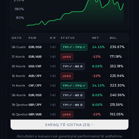
270%
180%
90%
DATA
PAIR
R:R
STATUS
NET
BAL.
06 Gusht
1.40
24.15%
236.67%
EUR/USD
TP1 ✅ - TP2 ✅
31 Korrik
1.40
-23%
171.18%
EUR/AUD
LOSS
30 Korrik
1.40
8.05%
252.18%
USD/CHF
TP1 ✅ - BE ⚖️
16 Korrik
1.40
-23%
225.94%
AUD/JPY
LOSS
14 Korrik
1.40
24.15%
323.30%
CHF/JPY
TP1 ✅ - TP2 ✅
06 Korrik
1.40
8.05%
240.96%
EUR/USD
TP1 ✅ - BE ⚖️
18 Qershor
1.40
8.05%
215.56%
GBP/JPY
TP1 ✅ - BE ⚖️
16 Qershor
1.40
-23%
192.05%
GBP/AUD
LOSS
SHFAQ TË GJITHA (
33
)
Rezultatet e kaluara nuk garantojnë performancë të ardhshme.