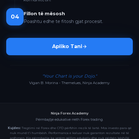
Fillon të mësosh
04
Poashtu edhe te fitosh gjat procesit.
Apliko Tani
"Your Chart is your Dojo."
Vigan B. Morina - Themelues, Ninja Academy
Ninja Forex Academy
Përmbajtje edukative rreth Forex trading.
Kujdes:
Tregtimi në Forex dhe CFD përfshin rrezik të lartë. Mos investo para që
nuk mund t'i humbësh. Performanca e kaluar nuk garanton rezultate në të
ardhmen. Kjo përmbajtje ka vetëm qëllim edukativ dhe nuk përbën këshillë