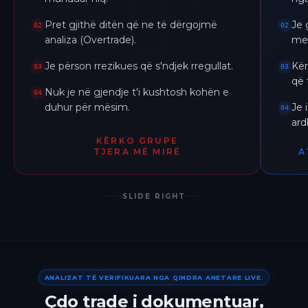
Pret gjithë ditën që ne të dërgojmë
Je 
02
02
analiza (Overtrade).
me 
Je përson rrezikues që s'ndjek rregullat.
Kër
03
03
që 
Nuk je në gjendje t'i kushtosh kohën e
04
duhur për mësim.
Je 
04
ar
KËRKO GRUPE
TJERA MË MIRË
A
SLIDE RIGHT
ANALIZAT TË VERIFIKUARA NGA QINDRA ANETARE LIVE.
Çdo trade i dokumentuar,