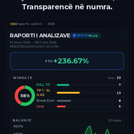
Transparencë në numra.
raporti-publik ·
2026
RAPORTI I ANALIZAVE
VERIFIED
LIVE
01 Janar
2026
→
06 Gusht 2026
PËRDITËSUAR
09 GUSHT, 01:33 PM
+
236.67
%
PNL
WINRATE
Total
33
FULL TP
7
TP 1 - SL
13
58
%
0.00
Break Even
8
Loss
5
BALANCE
33
trades
360%