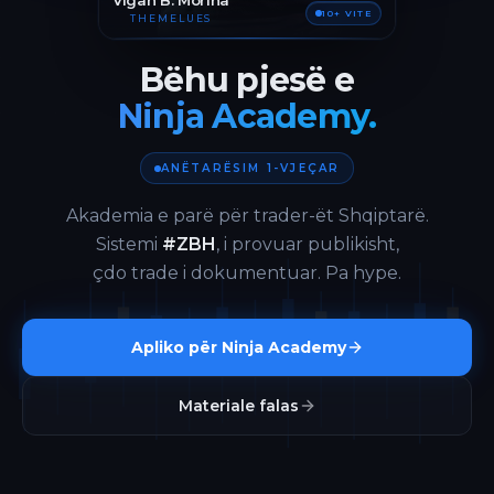
Vigan B. Morina
10+ VITE
THEMELUES
Bëhu pjesë e
Ninja Academy.
ANËTARËSIM 1-VJEÇAR
Akademia e parë për trader-ët Shqiptarë.
Sistemi
#ZBH
, i provuar publikisht,
çdo trade i dokumentuar. Pa hype.
Apliko për Ninja Academy
Materiale falas