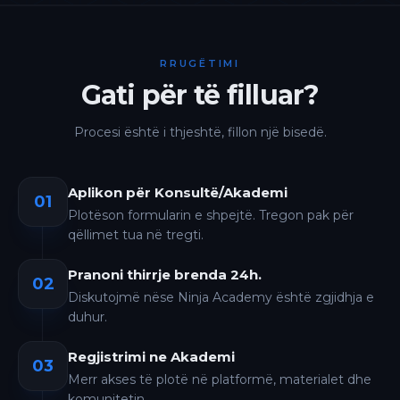
RRUGËTIMI
Gati për të filluar?
Procesi është i thjeshtë, fillon një bisedë.
Aplikon për Konsultë/Akademi
01
Plotëson formularin e shpejtë. Tregon pak për
qëllimet tua në tregti.
Pranoni thirrje brenda 24h.
02
Diskutojmë nëse Ninja Academy është zgjidhja e
duhur.
Regjistrimi ne Akademi
03
Merr akses të plotë në platformë, materialet dhe
komunitetin.