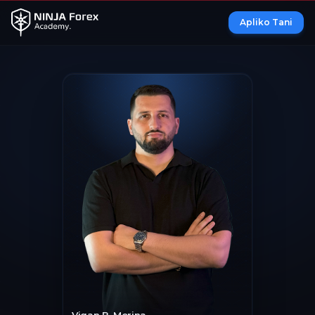
Apliko Tani