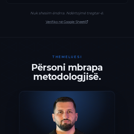
Nuk shesim ëndrra. Ndërtojmë tregtar-ë.
Verifiko në Google Sheet
THEMELUESI
Përsoni mbrapa
metodologjisë.