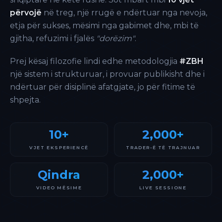
përvojë
në treg, një rrugë e ndërtuar nga nevoja,
etja për sukses, mësimi nga gabimet dhe, mbi të
gjitha, refuzimi i fjalës
"dorëzim"
.
Prej kësaj filozofie lindi edhe metodologjia
#ZBH
një sistem i strukturuar, i provuar publikisht dhe i
ndërtuar për disiplinë afatgjate, jo për fitime të
shpejta.
10+
2,000+
VJET EKSPERIENCË
TRADER-Ë TË TRAJNUAR
Qindra
2,000+
VIDEO MËSIME
LIVE SESSIONE