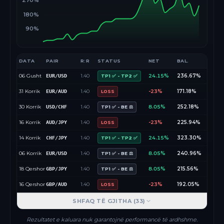
270%
180%
90%
DATA
PAIR
R:R
STATUS
NET
BAL.
06 Gusht
1.40
24.15%
236.67%
EUR/USD
TP1 ✅ - TP2 ✅
31 Korrik
1.40
-23%
171.18%
EUR/AUD
LOSS
30 Korrik
1.40
8.05%
252.18%
USD/CHF
TP1 ✅ - BE ⚖️
16 Korrik
1.40
-23%
225.94%
AUD/JPY
LOSS
14 Korrik
1.40
24.15%
323.30%
CHF/JPY
TP1 ✅ - TP2 ✅
06 Korrik
1.40
8.05%
240.96%
EUR/USD
TP1 ✅ - BE ⚖️
18 Qershor
1.40
8.05%
215.56%
GBP/JPY
TP1 ✅ - BE ⚖️
16 Qershor
1.40
-23%
192.05%
GBP/AUD
LOSS
SHFAQ TË GJITHA (
33
)
Rezultatet e kaluara nuk garantojnë performancë të ardhshme.