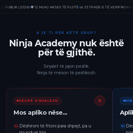
LIK (2026)
🛡️ 12 MUAJ AKSES TË PLOTË
📊 33 TRADE-E TË VERIFIKUARA
📈 +
A JE TI PËR KËTË GRUP?
Ninja Academy nuk është
për të gjithë.
Sinjalet të japin peshk.
Ninja të mëson të peshkosh.
GRUPE SINJALESH
NI
Mos apliko nëse…
Apl
Dëshironi të fitoni para shpejt, pa u
Dës
01
01
munduar hiq.
nga