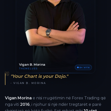
Vigan B. Morina
10+ VITE
THEMELUES
"Your Chart is your Dojo."
- VIGAN B. MORINA
Vigan Morina
e nisi rrugëtimin në Forex Trading që
nga viti
2016
, i njohur si një ndër tregtarët e parë
shqiptarë në këtë fushë. Sot mbart mbi
10 vjet