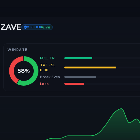
IZAVE
VERIFIED
LIVE
WINRATE
FULL TP
TP 1 - SL
58
%
0.00
Break Even
Loss