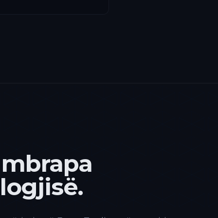
 mbrapa
ogjisë.