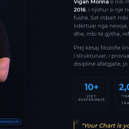
Vigan Morina
e nisi 
2016
, i njohur si një
fushë. Sot mbart mbi
ndërtuar nga nevoja,
dhe, mbi të gjitha, re
Prej kësaj filozofie l
i strukturuar, i provu
disiplinë afatgjate, jo
10+
2,
VJET
TR
EKSPERIENCË
TR
KSPERIENCË
"Your Chart is y