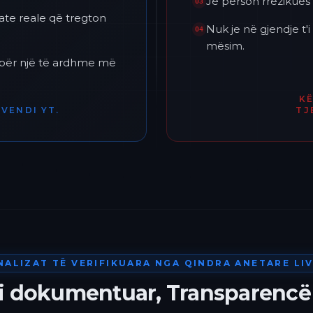
Je përson rrezikues 
03
ate reale që tregton
Nuk je në gjendje t
04
mësim.
h për një të ardhme më
K
VENDI YT.
TJ
NALIZAT TË VERIFIKUARA NGA QINDRA ANETARE LIV
 i dokumentuar, Transparencë