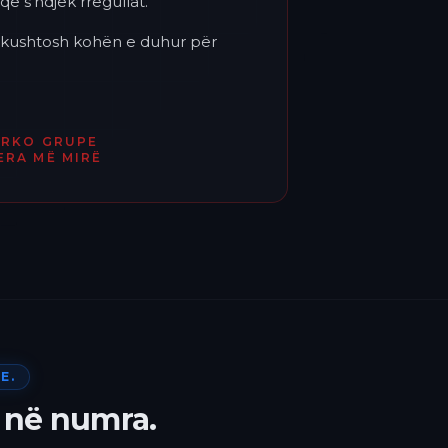
që s'ndjek rregullat.
'i kushtosh kohën e duhur për
ËRKO GRUPE
ERA MË MIRË
E.
 në numra.