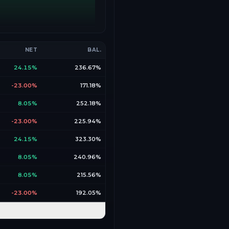
NET
BAL.
24.15%
236.67%
-23.00%
171.18%
8.05%
252.18%
-23.00%
225.94%
24.15%
323.30%
8.05%
240.96%
8.05%
215.56%
-23.00%
192.05%