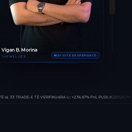
Vigan B. Morina
10+ VITE EKSPERIENCË
THEMELUES
E-E TË VERIFIKUARA
📈 +236.67% PnL PUBLIK (2026)
🛡️ 12 MUAJ AKSE