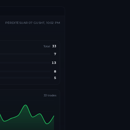
PËRDITËSUAR
07 GUSHT, 10:02 PM
Total
33
7
13
8
5
33
trades