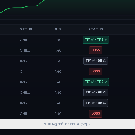
SETUP
R:R
STATUS
D
CHILL
1.40
TP1 ✅ - TP2 ✅
D
CHILL
1.40
LOSS
F
IMB
1.40
TP1 ✅ - BE ⚖️
Y
Chill
1.40
LOSS
Y
IMB
1.40
TP1 ✅ - TP2 ✅
D
CHILL
1.40
TP1 ✅ - BE ⚖️
Y
IMB
1.40
TP1 ✅ - BE ⚖️
D
CHILL
1.40
LOSS
SHFAQ TË GJITHA (
33
)