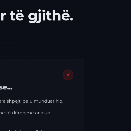
 të gjithë.
ëse…
para shpejt, pa u munduar hiq.
 ne të dërgojmë analiza