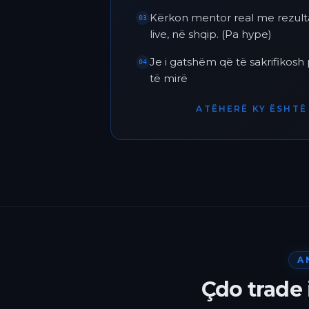
Kërkon mentor real me rezult
03
live, në shqip. (Pa hype)
Je i gatshëm që të sakrifikos
04
të mirë
ATËHERË KY ËSHTË 
A
Çdo trade