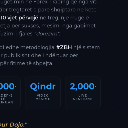
rrugëtimin në Forex Trading që nga viti
 ndër tregtarët e parë shqiptarë në këtë
10 vjet përvojë
në treg, një rrugë e
 etja për sukses, mësimi nga gabimet
fuzimi i fjalës
"dorëzim"
.
indi edhe metodologjia
#ZBH
një sistem
ar publikisht dhe i ndërtuar për
 për fitime të shpejta.
000+
Qindra
2,000+
ADER-Ë
VIDEO
LIVE
TË
MËSIME
SESSIONE
AJNUAR
our Dojo."