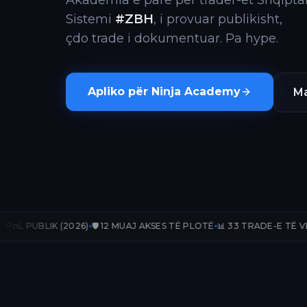
Akademia e parë për trader-ët Shqiptar
Sistemi
#ZBH
, i provuar publikisht,
çdo trade i dokumentuar. Pa hype.
Apliko për Ninja Academy
Ma
2026)
🛡️ 12 MUAJ AKSES TË PLOTË
📊 33 TRADE-E TË VERIFIKUARA
📈