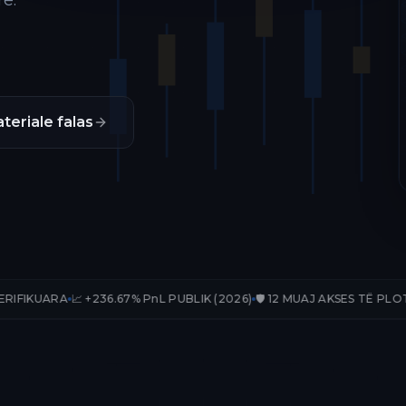
ë.
teriale falas
 +236.67% PnL PUBLIK (2026)
🛡️ 12 MUAJ AKSES TË PLOTË
📊 33 TRAD