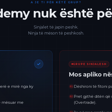
A JE TI PËR KËTË GRUP?
emy nuk është për
Sinjalet të japin peshk.
Ninja të mëson të peshkosh.
GRUPE SINJALESH
Mos apliko n
erë e mirë nga ky
Dëshironi të fitoni 
01
Pret gjithë ditën që
02
 të mësuar me
(Overtrade).