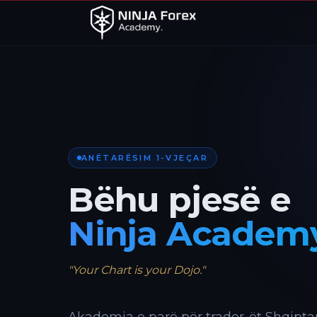
ANËTARËSIM 1-VJEÇAR
Bëhu pjesë e
Ninja Academ
"Your Chart is your Dojo."