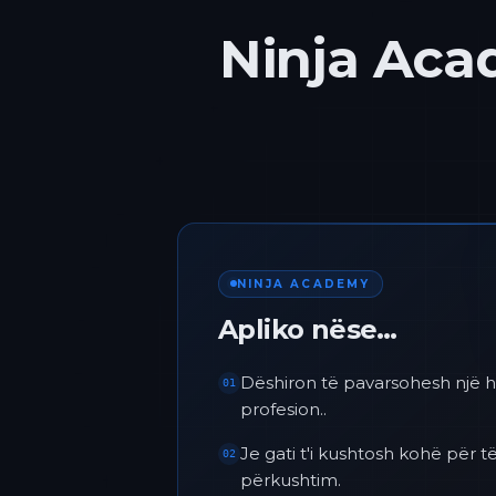
Ninja Acad
NINJA ACADEMY
Apliko nëse…
Dëshiron të pavarsohesh një h
01
profesion..
Je gati t'i kushtosh kohë për
02
përkushtim.