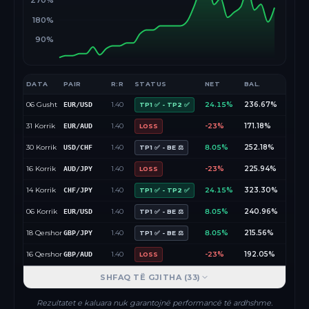
270%
180%
90%
DATA
PAIR
R:R
STATUS
NET
BAL.
06 Gusht
1.40
24.15%
236.67%
EUR/USD
TP1 ✅ - TP2 ✅
31 Korrik
1.40
-23%
171.18%
EUR/AUD
LOSS
30 Korrik
1.40
8.05%
252.18%
USD/CHF
TP1 ✅ - BE ⚖️
16 Korrik
1.40
-23%
225.94%
AUD/JPY
LOSS
14 Korrik
1.40
24.15%
323.30%
CHF/JPY
TP1 ✅ - TP2 ✅
06 Korrik
1.40
8.05%
240.96%
EUR/USD
TP1 ✅ - BE ⚖️
18 Qershor
1.40
8.05%
215.56%
GBP/JPY
TP1 ✅ - BE ⚖️
16 Qershor
1.40
-23%
192.05%
GBP/AUD
LOSS
SHFAQ TË GJITHA (
33
)
Rezultatet e kaluara nuk garantojnë performancë të ardhshme.