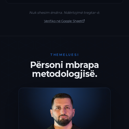
Nuk shesim ëndrra. Ndërtojmë tregtar-ë.
Verifiko në Google Sheet
THEMELUESI
Përsoni mbrapa
metodologjisë.