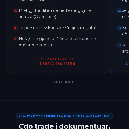
Pret gjithë ditën që ne të dërgojmë
Je 
02
02
analiza (Overtrade).
me 
Je përson rrezikues që s'ndjek rregullat.
Kër
03
03
që 
Nuk je në gjendje t'i kushtosh kohën e
04
duhur për mësim.
Je 
04
ar
KËRKO GRUPE
TJERA MË MIRË
A
SLIDE RIGHT
ANALIZAT TË VERIFIKUARA NGA QINDRA ANETARE LIVE.
Çdo trade i dokumentuar,