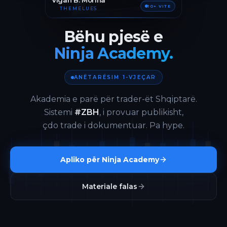
Vigan B. Morina
10+ VITE
THEMELUES
Bëhu pjesë e
Ninja Academy.
ANËTARËSIM 1-VJEÇAR
Akademia e parë për trader-ët Shqiptarë.
Sistemi
#ZBH
, i provuar publikisht,
çdo trade i dokumentuar. Pa hype.
Apliko për Ninja Academy
Materiale falas