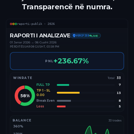
Transparencë në numra.
raporti-publik ·
2026
RAPORTI I ANALIZAVE
VERIFIED
LIVE
01 Janar
2026
→
06 Gusht 2026
PËRDITËSUAR
08 GUSHT, 03:58 PM
+
236.67
%
PNL
WINRATE
Total
33
FULL TP
7
TP 1 - SL
13
58
%
0.00
Break Even
8
Loss
5
BALANCE
33
trades
360%