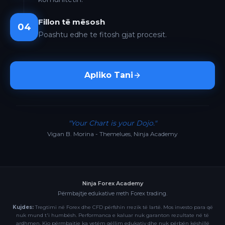
Fillon të mësosh
04
Poashtu edhe te fitosh gjat procesit.
Apliko Tani
"Your Chart is your Dojo."
Vigan B. Morina - Themelues, Ninja Academy
Ninja Forex Academy
Përmbajtje edukative rreth Forex trading.
Kujdes:
Tregtimi në Forex dhe CFD përfshin rrezik të lartë. Mos investo para që
nuk mund t'i humbësh. Performanca e kaluar nuk garanton rezultate në të
ardhmen. Kjo përmbajtje ka vetëm qëllim edukativ dhe nuk përbën këshillë