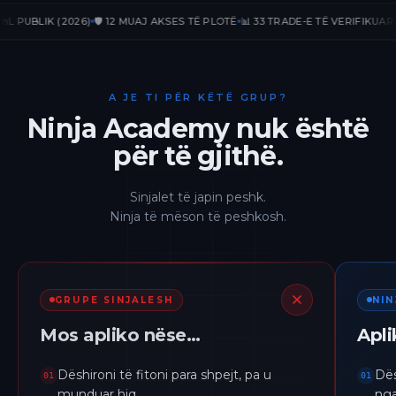
BLIK (2026)
🛡️ 12 MUAJ AKSES TË PLOTË
📊 33 TRADE-E TË VERIFIKUARA
📈 +
A JE TI PËR KËTË GRUP?
Ninja Academy nuk është
për të gjithë.
Sinjalet të japin peshk.
Ninja të mëson të peshkosh.
GRUPE SINJALESH
NI
Mos apliko nëse…
Apl
Dëshironi të fitoni para shpejt, pa u
Dës
01
01
munduar hiq.
nga