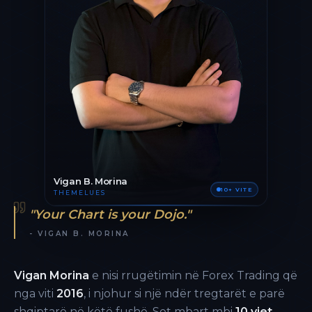
Vigan B. Morina
10+ VITE
THEMELUES
"Your Chart is your Dojo."
- VIGAN B. MORINA
Vigan Morina
e nisi rrugëtimin në Forex Trading që
nga viti
2016
, i njohur si një ndër tregtarët e parë
shqiptarë në këtë fushë. Sot mbart mbi
10 vjet