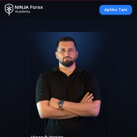
Apliko Tani