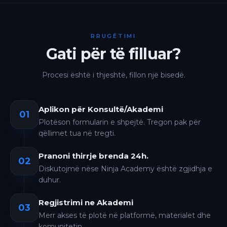
RRUGËTIMI
Gati për të filluar?
Procesi është i thjeshtë, fillon një bisedë.
Aplikon për Konsultë/Akademi
01
Plotëson formularin e shpejtë. Tregon pak për
qëllimet tua në tregti.
Pranoni thirrje brenda 24h.
02
Diskutojmë nëse Ninja Academy është zgjidhja e
duhur.
Regjistrimi ne Akademi
03
Merr akses të plotë në platformë, materialet dhe
komunitetin.