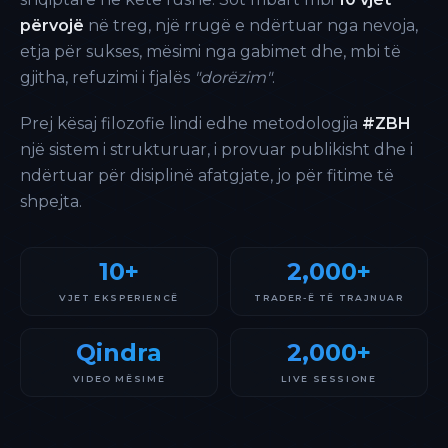
përvojë
në treg, një rrugë e ndërtuar nga nevoja,
etja për sukses, mësimi nga gabimet dhe, mbi të
gjitha, refuzimi i fjalës
"dorëzim"
.
Prej kësaj filozofie lindi edhe metodologjia
#ZBH
një sistem i strukturuar, i provuar publikisht dhe i
ndërtuar për disiplinë afatgjate, jo për fitime të
shpejta.
10+
2,000+
VJET EKSPERIENCË
TRADER-Ë TË TRAJNUAR
Qindra
2,000+
VIDEO MËSIME
LIVE SESSIONE