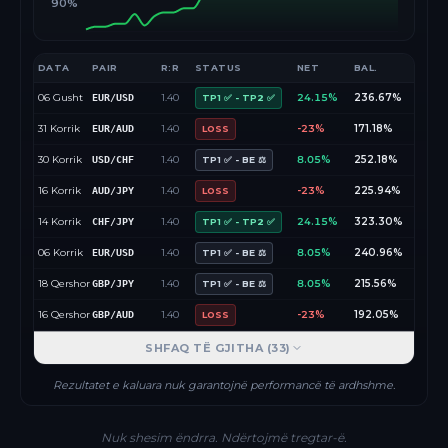
90%
DATA
PAIR
R:R
STATUS
NET
BAL.
06 Gusht
1.40
24.15%
236.67%
EUR/USD
TP1 ✅ - TP2 ✅
31 Korrik
1.40
-23%
171.18%
EUR/AUD
LOSS
30 Korrik
1.40
8.05%
252.18%
USD/CHF
TP1 ✅ - BE ⚖️
16 Korrik
1.40
-23%
225.94%
AUD/JPY
LOSS
14 Korrik
1.40
24.15%
323.30%
CHF/JPY
TP1 ✅ - TP2 ✅
06 Korrik
1.40
8.05%
240.96%
EUR/USD
TP1 ✅ - BE ⚖️
18 Qershor
1.40
8.05%
215.56%
GBP/JPY
TP1 ✅ - BE ⚖️
16 Qershor
1.40
-23%
192.05%
GBP/AUD
LOSS
SHFAQ TË GJITHA (
33
)
Rezultatet e kaluara nuk garantojnë performancë të ardhshme.
Nuk shesim ëndrra. Ndërtojmë tregtar-ë.