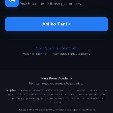
04
Poashtu edhe te fitosh gjat procesit.
Apliko Tani
"Your Chart is your Dojo."
Vigan B. Morina — Themelues, Ninja Academy
Ninja Forex Academy
Përmbajtje edukative rreth Forex trading.
Kujdes:
Tregtimi në Forex dhe CFD përfshin rrezik të lartë. Mos investo para që
nuk mund t'i humbësh. Performanca e kaluar nuk garanton rezultate në të
ardhmen. Kjo përmbajtje ka vetëm qëllim edukativ dhe nuk përbën këshillë
financiare.
©
2026
Ninja Forex Academy. Të gjitha të drejtat e rezervuara.