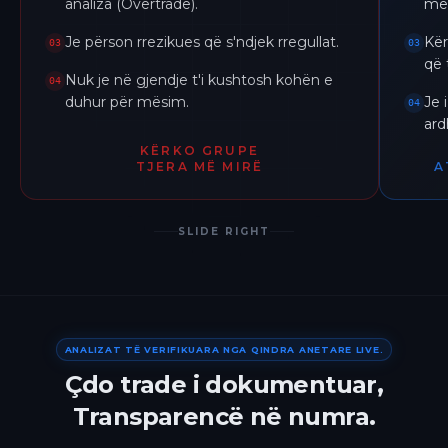
analiza (Overtrade).
me 
Je përson rrezikues që s'ndjek rregullat.
Kër
03
03
që 
Nuk je në gjendje t'i kushtosh kohën e
04
duhur për mësim.
Je 
04
ar
KËRKO GRUPE
TJERA MË MIRË
A
SLIDE RIGHT
ANALIZAT TË VERIFIKUARA NGA QINDRA ANETARE LIVE.
Çdo trade i dokumentuar,
Transparencë në numra.