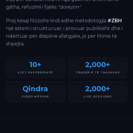
gjitha, refuzimi i fjalës
"dorëzim"
.
Prej kësaj filozofie lindi edhe metodologjia
#ZBH
një sistem i strukturuar, i provuar publikisht dhe i
ndërtuar për disiplinë afatgjate, jo për fitime të
shpejta.
10+
2,000+
VJET EKSPERIENCË
TRADER-Ë TË TRAJNUAR
Qindra
2,000+
VIDEO MËSIME
LIVE SESSIONE