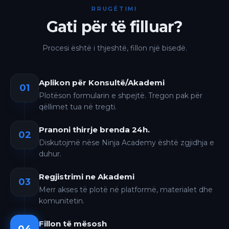
RRUGËTIMI
Gati për të filluar?
Procesi është i thjeshtë, fillon një bisedë.
Aplikon për Konsultë/Akademi
01
Plotëson formularin e shpejtë. Tregon pak për
qëllimet tua në tregti.
Pranoni thirrje brenda 24h.
02
Diskutojmë nëse Ninja Academy është zgjidhja e
duhur.
Regjistrimi ne Akademi
03
Merr akses të plotë në platformë, materialet dhe
komunitetin.
Fillon të mësosh