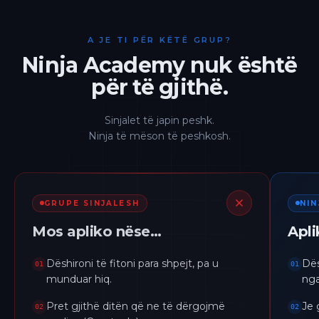
A JE TI PËR KËTË GRUP?
Ninja Academy nuk është
për të gjithë.
Sinjalet të japin peshk.
Ninja të mëson të peshkosh.
GRUPE SINJALESH
NI
Mos apliko nëse…
Apl
Dëshironi të fitoni para shpejt, pa u
Dës
01
01
munduar hiq.
nga
Pret gjithë ditën që ne të dërgojmë
Je 
02
02