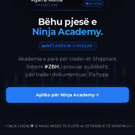
Vigan B. Morina
10+ VITE
THEMELUES
Bëhu pjesë e
Ninja Academy.
ANËTARËSIM 1-VJEÇAR
Akademia e parë për trader-ët Shqiptarë.
Sistemi
#ZBH
, i provuar publikisht,
çdo trade i dokumentuar. Pa hype.
Apliko për Ninja Academy
LIK (2026)
🛡️ 12 MUAJ AKSES TË PLOTË
📊 33 TRADE-E TË VERIFIKUARA
📈 +2