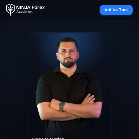
Apliko Tani