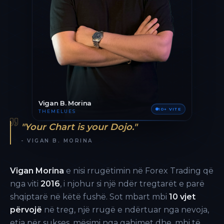
Vigan B. Morina
10+ VITE
THEMELUES
"Your Chart is your Dojo."
- VIGAN B. MORINA
Vigan Morina
e nisi rrugëtimin në Forex Trading që
nga viti
2016
, i njohur si një ndër tregtarët e parë
shqiptarë në këtë fushë. Sot mbart mbi
10 vjet
përvojë
në treg, një rrugë e ndërtuar nga nevoja,
etja për sukses, mësimi nga gabimet dhe, mbi të