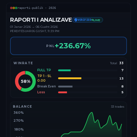
raporti-publik ·
2026
RAPORTI I ANALIZAVE
VERIFIED
LIVE
01 Janar
2026
→
06 Gusht 2026
PËRDITËSUAR
06 GUSHT, 11:39 PM
+
236.67
%
PNL
WINRATE
Total
33
FULL TP
7
TP 1 - SL
13
58
%
0.00
Break Even
8
Loss
5
BALANCE
33
trades
360%
270%
180%