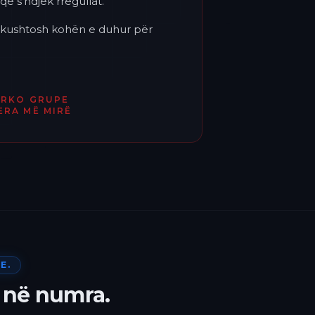
që s'ndjek rregullat.
'i kushtosh kohën e duhur për
ËRKO GRUPE
ERA MË MIRË
E.
 në numra.