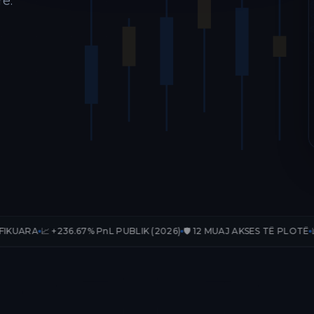
ë.
36.67% PnL PUBLIK (2026)
🛡️ 12 MUAJ AKSES TË PLOTË
📊 33 TRADE-E