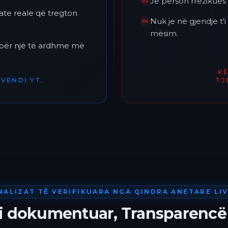
Je përson rrezikues 
03
ate reale që tregton
Nuk je në gjendje t
04
mësim.
h për një të ardhme më
K
VENDI YT.
TJ
NALIZAT TË VERIFIKUARA NGA QINDRA ANETARE LIV
 i dokumentuar, Transparencë