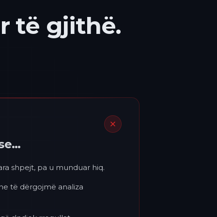
 të gjithë.
ëse…
para shpejt, pa u munduar hiq.
 ne të dërgojmë analiza