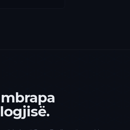
 mbrapa
ogjisë.