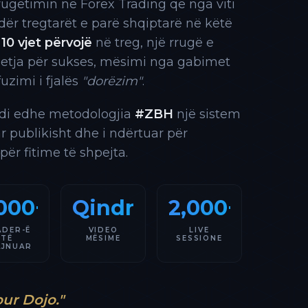
rrugëtimin në Forex Trading që nga viti
 ndër tregtarët e parë shqiptarë në këtë
10 vjet përvojë
në treg, një rrugë e
 etja për sukses, mësimi nga gabimet
fuzimi i fjalës
"dorëzim"
.
indi edhe metodologjia
#ZBH
një sistem
ar publikisht dhe i ndërtuar për
 për fitime të shpejta.
000+
Qindra
2,000+
ADER-Ë
VIDEO
LIVE
TË
MËSIME
SESSIONE
AJNUAR
our Dojo."