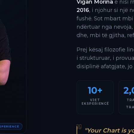
Vigan Morina
e nisi 
2016
, i njohur si një
fushë. Sot mbart mbi
ndërtuar nga nevoja,
dhe, mbi të gjitha, re
Prej kësaj filozofie l
i strukturuar, i provu
disiplinë afatgjate, jo
10+
2,
VJET
TR
EKSPERIENCË
TR
KSPERIENCË
"Your Chart is y