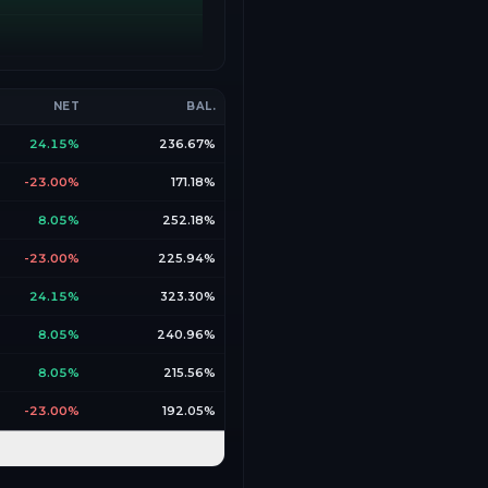
NET
BAL.
24.15%
236.67%
-23.00%
171.18%
8.05%
252.18%
-23.00%
225.94%
24.15%
323.30%
8.05%
240.96%
8.05%
215.56%
-23.00%
192.05%