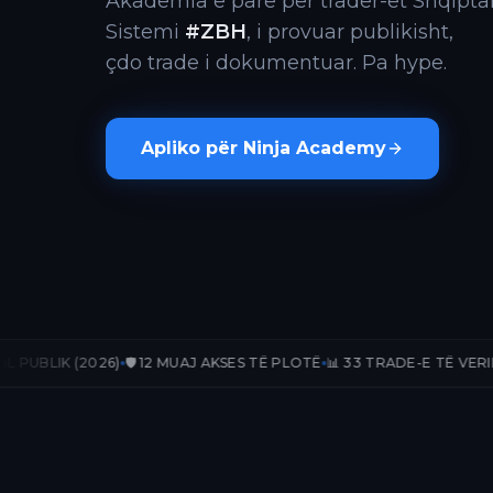
Akademia e parë për trader-ët Shqiptar
Sistemi
#ZBH
, i provuar publikisht,
çdo trade i dokumentuar. Pa hype.
Apliko për Ninja Academy
26)
🛡️ 12 MUAJ AKSES TË PLOTË
📊 33 TRADE-E TË VERIFIKUARA
📈 +2