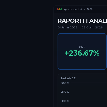
raporti-publik ·
2026
RAPORTI I ANAL
01 Janar
2026
→
06 Gusht 2026
PNL
+
236.67
%
BALANCE
360%
270%
180%