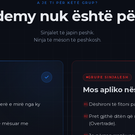
A JE TI PËR KËTË GRUP?
emy nuk është për
Sinjalet të japin peshk.
Ninja të mëson të peshkosh.
GRUPE SINJALESH
Mos apliko n
erë e mirë nga ky
Dëshironi të fitoni 
01
Pret gjithë ditën që
02
 të mësuar me
(Overtrade).