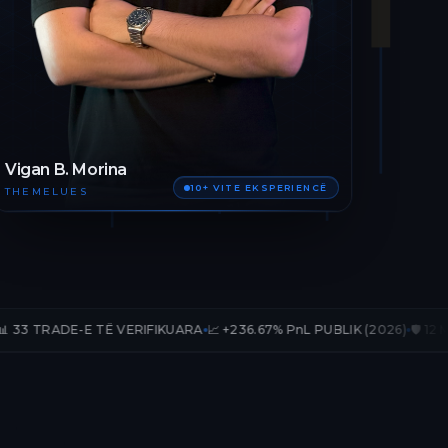
Vigan B. Morina
10+ VITE EKSPERIENCË
THEMELUES
 TË VERIFIKUARA
📈 +236.67% PnL PUBLIK (2026)
🛡️ 12 MUAJ AKSES T