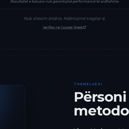
Rezultatet e kaluara nuk garantojnë performancë të ardhshme.
Nuk shesim ëndrra. Ndërtojmë tregtar-ë.
Verifiko në Google Sheet
THEMELUESI
Përsoni
metodol