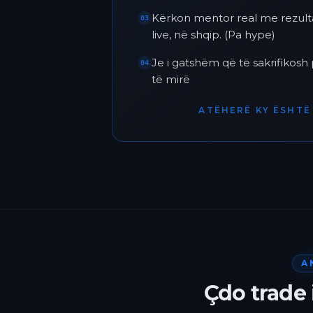
Kërkon mentor real me rezult
03
live, në shqip. (Pa hype)
Je i gatshëm që të sakrifikos
04
të mirë
ATËHERË KY ËSHTË 
A
Çdo trade