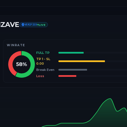
IZAVE
VERIFIED
LIVE
WINRATE
FULL TP
TP 1 - SL
58
%
0.00
Break Even
Loss