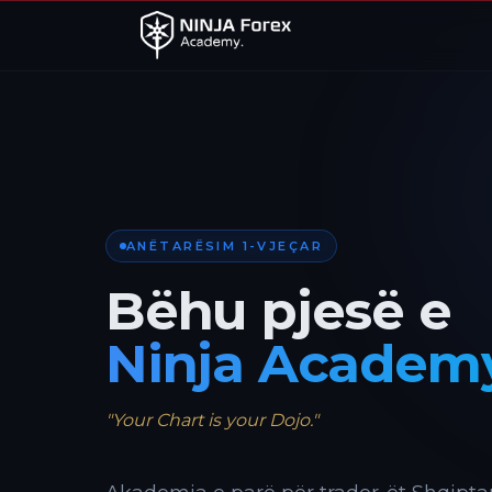
ANËTARËSIM 1-VJEÇAR
Bëhu pjesë e
Ninja Academ
"Your Chart is your Dojo."