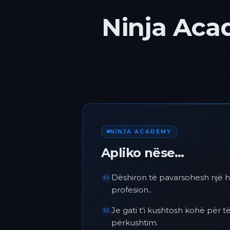
Ninja Acad
NINJA ACADEMY
Apliko nëse…
Dëshiron të pavarsohesh një h
01
profesion..
Je gati t'i kushtosh kohë për
02
përkushtim.