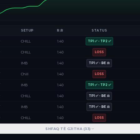
SETUP
R:R
STATUS
D
CHILL
1.40
TP1 ✅ - TP2 ✅
D
CHILL
1.40
LOSS
F
IMB
1.40
TP1 ✅ - BE ⚖️
Y
Chill
1.40
LOSS
Y
IMB
1.40
TP1 ✅ - TP2 ✅
D
CHILL
1.40
TP1 ✅ - BE ⚖️
Y
IMB
1.40
TP1 ✅ - BE ⚖️
D
CHILL
1.40
LOSS
SHFAQ TË GJITHA (
33
)