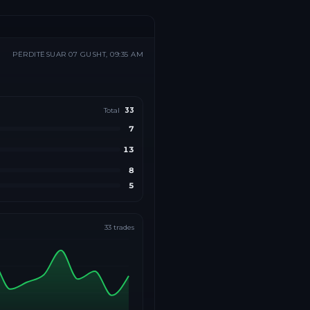
PËRDITËSUAR
07 GUSHT, 09:35 AM
Total
33
7
13
8
5
33
trades