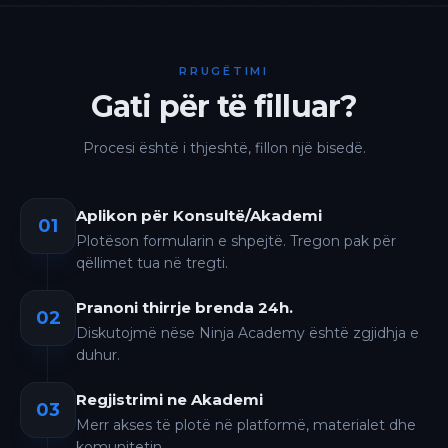
RRUGËTIMI
Gati për të filluar?
Procesi është i thjeshtë, fillon një bisedë.
Aplikon për Konsultë/Akademi
01
Plotëson formularin e shpejtë. Tregon pak për
qëllimet tua në tregti.
Pranoni thirrje brenda 24h.
02
Diskutojmë nëse Ninja Academy është zgjidhja e
duhur.
Regjistrimi ne Akademi
03
Merr akses të plotë në platformë, materialet dhe
komunitetin.