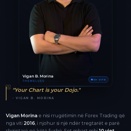
Vigan B. Morina
10+ VITE
THEMELUES
"Your Chart is your Dojo."
- VIGAN B. MORINA
Vigan Morina
e nisi rrugëtimin në Forex Trading që
nga viti
2016
, i njohur si një ndër tregtarët e parë
shqiptarë në këtë fushë. Sot mbart mbi
10 vjet