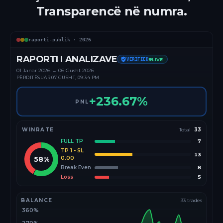
Transparencë në numra.
raporti-publik ·
2026
RAPORTI I ANALIZAVE
VERIFIED
LIVE
01 Janar
2026
→
06 Gusht 2026
PËRDITËSUAR
07 GUSHT, 09:34 PM
+
236.67
%
PNL
WINRATE
Total
33
FULL TP
7
TP 1 - SL
13
58
%
0.00
Break Even
8
Loss
5
BALANCE
33
trades
360%