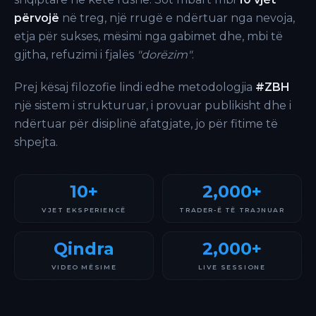
përvojë
në treg, një rrugë e ndërtuar nga nevoja,
etja për sukses, mësimi nga gabimet dhe, mbi të
gjitha, refuzimi i fjalës
"dorëzim"
.
Prej kësaj filozofie lindi edhe metodologjia
#ZBH
një sistem i strukturuar, i provuar publikisht dhe i
ndërtuar për disiplinë afatgjate, jo për fitime të
shpejta.
10+
2,000+
VJET EKSPERIENCË
TRADER-Ë TË TRAJNUAR
Qindra
2,000+
VIDEO MËSIME
LIVE SESSIONE