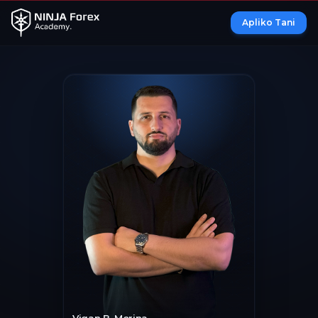
Apliko Tani