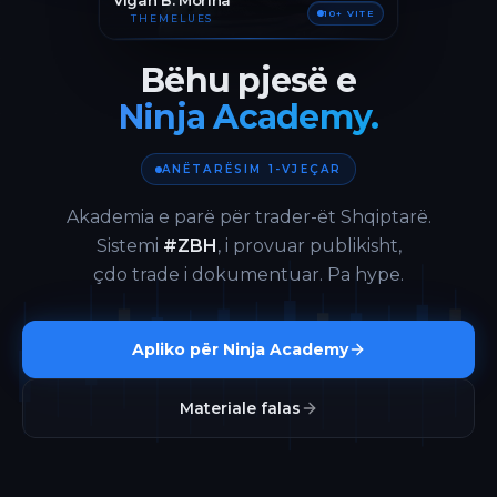
Vigan B. Morina
10+ VITE
THEMELUES
Bëhu pjesë e
Ninja Academy.
ANËTARËSIM 1-VJEÇAR
Akademia e parë për trader-ët Shqiptarë.
Sistemi
#ZBH
, i provuar publikisht,
çdo trade i dokumentuar. Pa hype.
Apliko për Ninja Academy
Materiale falas