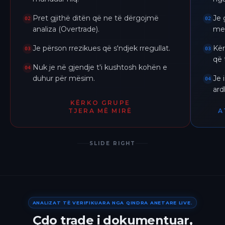
Pret gjithë ditën që ne të dërgojmë
Je 
02
02
analiza (Overtrade).
me 
Je përson rrezikues që s'ndjek rregullat.
Kër
03
03
që 
Nuk je në gjendje t'i kushtosh kohën e
04
duhur për mësim.
Je 
04
ar
KËRKO GRUPE
TJERA MË MIRË
A
SLIDE RIGHT
ANALIZAT TË VERIFIKUARA NGA QINDRA ANETARE LIVE.
Çdo trade i dokumentuar,