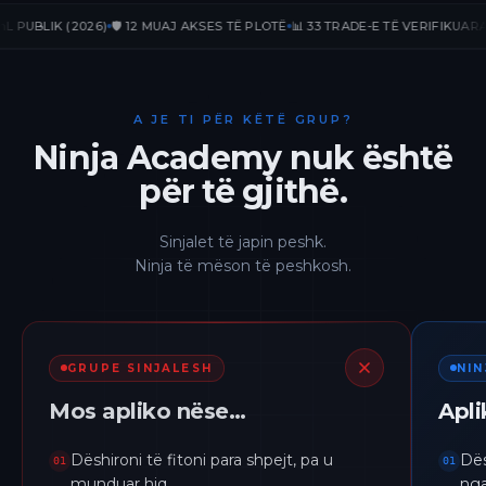
LIK (2026)
🛡️ 12 MUAJ AKSES TË PLOTË
📊 33 TRADE-E TË VERIFIKUARA
📈 +
A JE TI PËR KËTË GRUP?
Ninja Academy nuk është
për të gjithë.
Sinjalet të japin peshk.
Ninja të mëson të peshkosh.
GRUPE SINJALESH
NI
Mos apliko nëse…
Apl
Dëshironi të fitoni para shpejt, pa u
Dës
01
01
munduar hiq.
nga