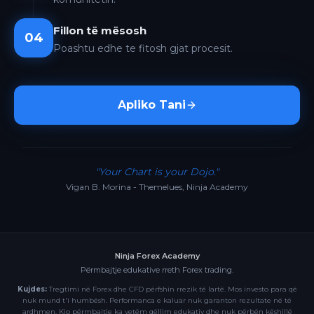
Fillon të mësosh
04
Poashtu edhe te fitosh gjat procesit.
Apliko Tani
"Your Chart is your Dojo."
Vigan B. Morina - Themelues, Ninja Academy
Ninja Forex Academy
Përmbajtje edukative rreth Forex trading.
Kujdes:
Tregtimi në Forex dhe CFD përfshin rrezik të lartë. Mos investo para që
nuk mund t'i humbësh. Performanca e kaluar nuk garanton rezultate në të
ardhmen. Kjo përmbajtje ka vetëm qëllim edukativ dhe nuk përbën këshillë