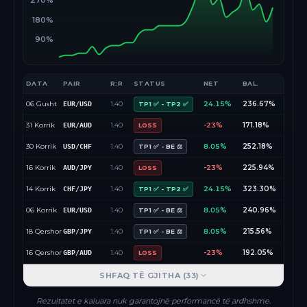
270%
180%
90%
DATA
PAIR
R:R
STATUS
NET
BAL.
06 Gusht
1.40
24.15%
236.67%
EUR/USD
TP1 ✅ - TP2 ✅
31 Korrik
1.40
-23%
171.18%
EUR/AUD
LOSS
30 Korrik
1.40
8.05%
252.18%
USD/CHF
TP1 ✅ - BE ⚖️
16 Korrik
1.40
-23%
225.94%
AUD/JPY
LOSS
14 Korrik
1.40
24.15%
323.30%
CHF/JPY
TP1 ✅ - TP2 ✅
06 Korrik
1.40
8.05%
240.96%
EUR/USD
TP1 ✅ - BE ⚖️
18 Qershor
1.40
8.05%
215.56%
GBP/JPY
TP1 ✅ - BE ⚖️
16 Qershor
1.40
-23%
192.05%
GBP/AUD
LOSS
SHFAQ TË GJITHA (
33
)
Rezultatet e kaluara nuk garantojnë performancë të ardhshme.