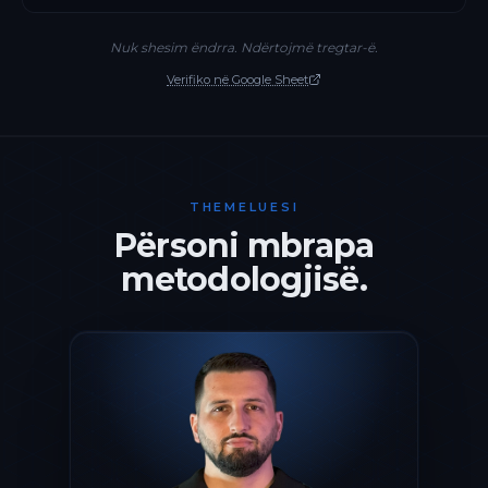
Nuk shesim ëndrra. Ndërtojmë tregtar-ë.
Verifiko në Google Sheet
THEMELUESI
Përsoni mbrapa
metodologjisë.