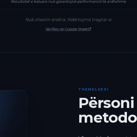
Rezultatet e kaluara nuk garantojnë performancë të ardhshme.
Nuk shesim ëndrra. Ndërtojmë tregtar-ë.
Verifiko në Google Sheet
THEMELUESI
Përsoni
metodol