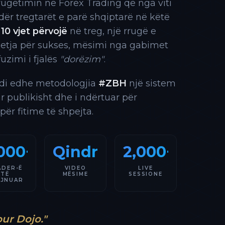
rrugëtimin në Forex Trading që nga viti
 ndër tregtarët e parë shqiptarë në këtë
10 vjet përvojë
në treg, një rrugë e
 etja për sukses, mësimi nga gabimet
fuzimi i fjalës
"dorëzim"
.
indi edhe metodologjia
#ZBH
një sistem
ar publikisht dhe i ndërtuar për
 për fitime të shpejta.
000+
Qindra
2,000+
ADER-Ë
VIDEO
LIVE
TË
MËSIME
SESSIONE
AJNUAR
our Dojo."