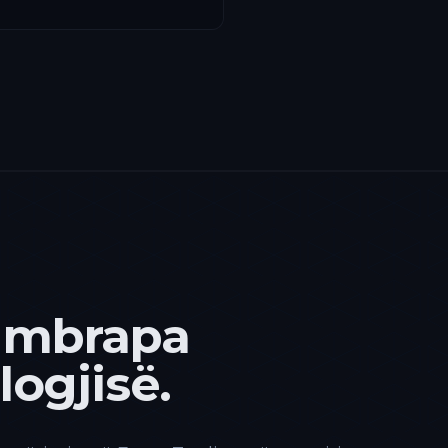
 mbrapa
ogjisë.