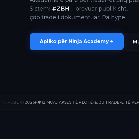
Akademia e parë për trader-ët Shqiptar
Sistemi
#ZBH
, i provuar publikisht,
çdo trade i dokumentuar. Pa hype.
Apliko për Ninja Academy
Ma
26)
🛡️ 12 MUAJ AKSES TË PLOTË
📊 33 TRADE-E TË VERIFIKUARA
📈 +