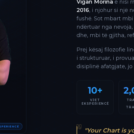
Vigan Morina
e nisi 
2016
, i njohur si një
fushë. Sot mbart mbi
ndërtuar nga nevoja,
dhe, mbi të gjitha, re
Prej kësaj filozofie l
i strukturuar, i provu
disiplinë afatgjate, jo
10+
2,
VJET
TR
EKSPERIENCË
TR
KSPERIENCË
"Your Chart is y