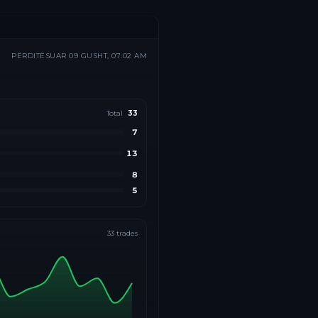
PËRDITËSUAR
09 GUSHT, 07:02 AM
Total
33
7
13
8
5
33
trades