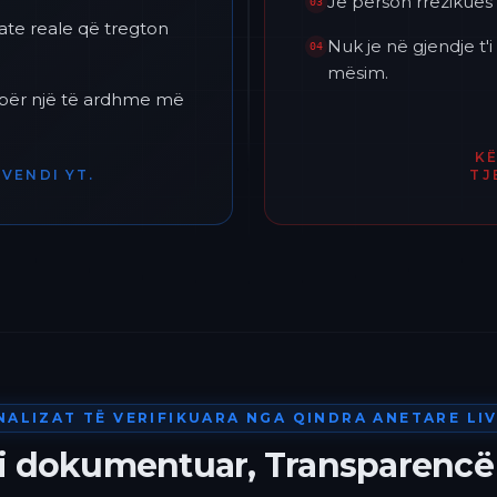
Je përson rrezikues 
03
ate reale që tregton
Nuk je në gjendje t
04
mësim.
h për një të ardhme më
K
VENDI YT.
TJ
NALIZAT TË VERIFIKUARA NGA QINDRA ANETARE LIV
 i dokumentuar, Transparencë