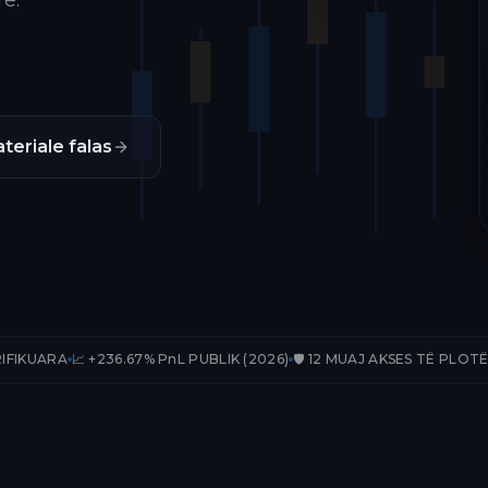
ë.
teriale falas
236.67% PnL PUBLIK (2026)
🛡️ 12 MUAJ AKSES TË PLOTË
📊 33 TRADE-