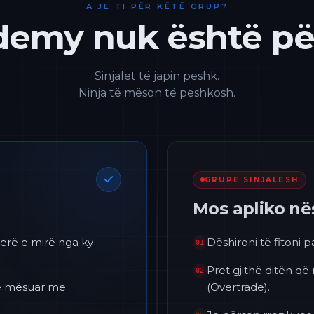
A JE TI PËR KËTË GRUP?
emy nuk është për
Sinjalet të japin peshk.
Ninja të mëson të peshkosh.
GRUPE SINJALESH
Mos apliko n
erë e mirë nga ky
Dëshironi të fitoni 
01
Pret gjithë ditën që
02
 të mësuar me
(Overtrade).