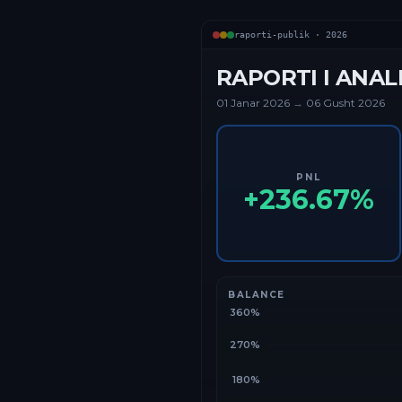
raporti-publik ·
2026
RAPORTI I ANAL
01 Janar
2026
→
06 Gusht 2026
PNL
+
236.67
%
BALANCE
360%
270%
180%