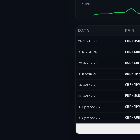
90%
DATA
PAIR
06 Gusht 26
EUR/US
31 Korrik 26
EUR/AU
30 Korrik 26
USD/CH
16 Korrik 26
AUD/JP
14 Korrik 26
CHF/JP
06 Korrik 26
EUR/US
18 Qershor 26
GBP/JP
16 Qershor 26
GBP/AU