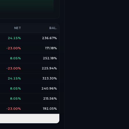
NET
BAL.
24.15%
236.67%
-23.00%
171.18%
8.05%
252.18%
-23.00%
225.94%
24.15%
323.30%
8.05%
240.96%
8.05%
215.56%
-23.00%
192.05%