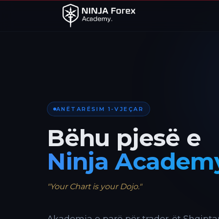
ANËTARËSIM 1-VJEÇAR
Bëhu pjesë e
Ninja Academ
"Your Chart is your Dojo."