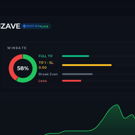
IZAVE
VERIFIED
LIVE
WINRATE
FULL TP
TP 1 - SL
58
%
0.00
Break Even
Loss