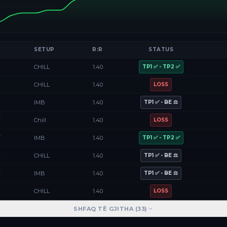
SETUP
R:R
STATUS
D
CHILL
1.40
TP1 ✅ - TP2 ✅
D
CHILL
1.40
LOSS
F
IMB
1.40
TP1 ✅ - BE ⚖️
Y
Chill
1.40
LOSS
Y
IMB
1.40
TP1 ✅ - TP2 ✅
D
CHILL
1.40
TP1 ✅ - BE ⚖️
Y
IMB
1.40
TP1 ✅ - BE ⚖️
D
CHILL
1.40
LOSS
SHFAQ TË GJITHA (
33
)