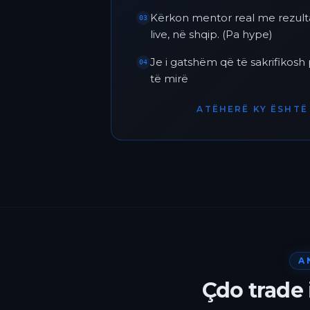
Kërkon mentor real me rezult
03
live, në shqip. (Pa hype)
Je i gatshëm që të sakrifikos
04
të mirë
ATËHERË KY ËSHTË 
A
Çdo trade