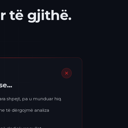
 të gjithë.
ëse…
para shpejt, pa u munduar hiq.
 ne të dërgojmë analiza