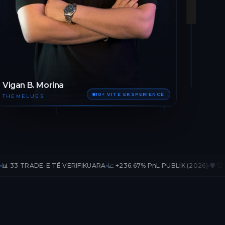
Vigan B. Morina
10+ VITE EKSPERIENCË
THEMELUES
E TË VERIFIKUARA
📈 +236.67% PnL PUBLIK (2026)
🛡️ 12 MUAJ AKSES 