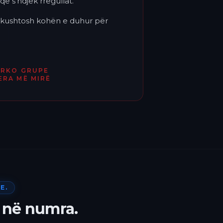
që s'ndjek rregullat.
'i kushtosh kohën e duhur për
ËRKO GRUPE
ERA MË MIRË
E.
 në numra.