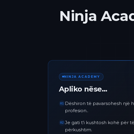
Ninja Acad
NINJA ACADEMY
Apliko nëse…
Dëshiron të pavarsohesh një h
01
profesion..
Je gati t'i kushtosh kohë për
02
përkushtim.