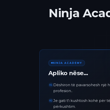
Ninja Acad
NINJA ACADEMY
Apliko nëse…
Dëshiron të pavarsohesh një h
01
profesion..
Je gati t'i kushtosh kohë për
02
përkushtim.