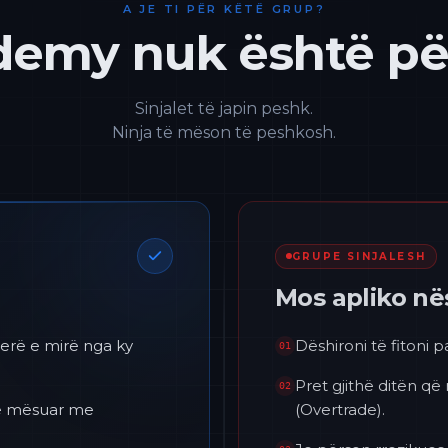
A JE TI PËR KËTË GRUP?
emy nuk është për
Sinjalet të japin peshk.
Ninja të mëson të peshkosh.
GRUPE SINJALESH
Mos apliko n
erë e mirë nga ky
Dëshironi të fitoni 
01
Pret gjithë ditën që
02
 të mësuar me
(Overtrade).