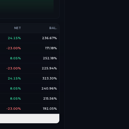
NET
BAL.
24.15%
236.67%
-23.00%
171.18%
8.05%
252.18%
-23.00%
225.94%
24.15%
323.30%
8.05%
240.96%
8.05%
215.56%
-23.00%
192.05%