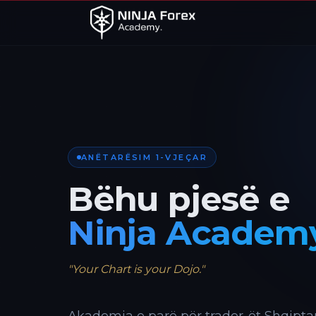
ANËTARËSIM 1-VJEÇAR
Bëhu pjesë e
Ninja Academ
"Your Chart is your Dojo."