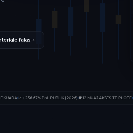
ë.
teriale falas
36.67% PnL PUBLIK (2026)
🛡️ 12 MUAJ AKSES TË PLOTË
📊 33 TRADE-E