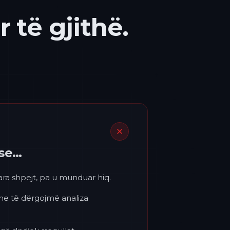
 të gjithë.
ëse…
para shpejt, pa u munduar hiq.
 ne të dërgojmë analiza