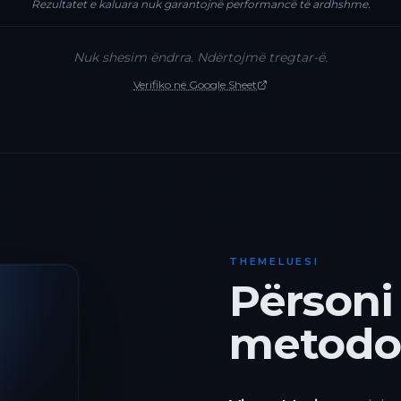
Rezultatet e kaluara nuk garantojnë performancë të ardhshme.
Nuk shesim ëndrra. Ndërtojmë tregtar-ë.
Verifiko në Google Sheet
THEMELUESI
Përsoni
metodol