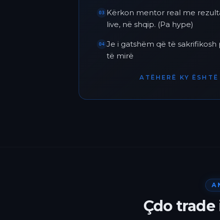
Kërkon mentor real me rezult
03
live, në shqip. (Pa hype)
Je i gatshëm që të sakrifikos
04
të mirë
ATËHERË KY ËSHTË 
A
Çdo trade