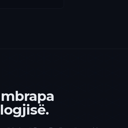
 mbrapa
ogjisë.