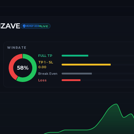
IZAVE
VERIFIED
LIVE
WINRATE
FULL TP
TP 1 - SL
58
%
0.00
Break Even
Loss