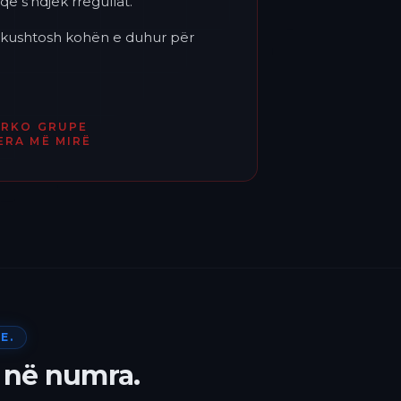
që s'ndjek rregullat.
'i kushtosh kohën e duhur për
ËRKO GRUPE
ERA MË MIRË
E.
 në numra.