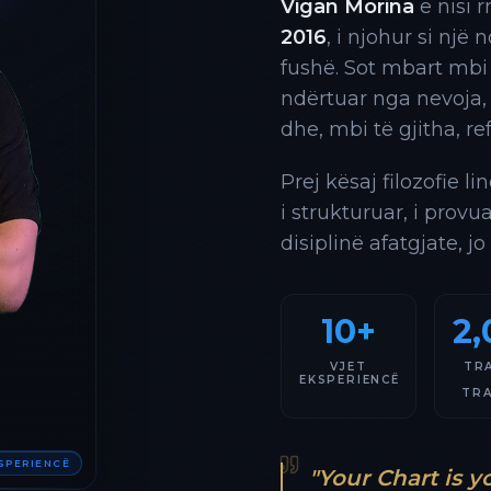
Vigan Morina
e nisi 
2016
, i njohur si një
fushë. Sot mbart mbi
ndërtuar nga nevoja,
dhe, mbi të gjitha, re
Prej kësaj filozofie l
i strukturuar, i provu
disiplinë afatgjate, jo
10+
2,
VJET
TR
EKSPERIENCË
TR
KSPERIENCË
"Your Chart is y