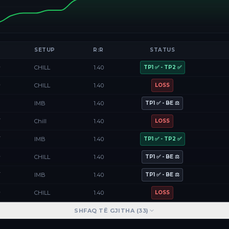
SETUP
R:R
STATUS
D
CHILL
1.40
TP1 ✅ - TP2 ✅
D
CHILL
1.40
LOSS
F
IMB
1.40
TP1 ✅ - BE ⚖️
Y
Chill
1.40
LOSS
Y
IMB
1.40
TP1 ✅ - TP2 ✅
D
CHILL
1.40
TP1 ✅ - BE ⚖️
Y
IMB
1.40
TP1 ✅ - BE ⚖️
D
CHILL
1.40
LOSS
SHFAQ TË GJITHA (
33
)