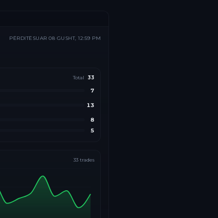
PËRDITËSUAR
08 GUSHT, 12:59 PM
Total
33
7
13
8
5
33
trades