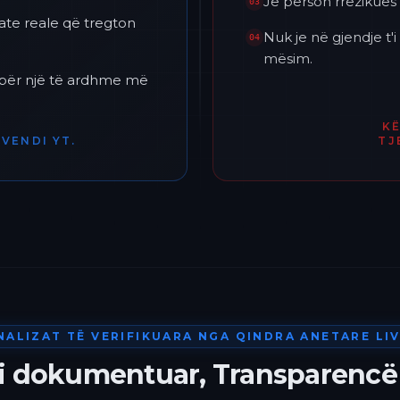
Je përson rrezikues 
03
ate reale që tregton
Nuk je në gjendje t
04
mësim.
h për një të ardhme më
K
VENDI YT.
TJ
NALIZAT TË VERIFIKUARA NGA QINDRA ANETARE LIV
 i dokumentuar, Transparencë