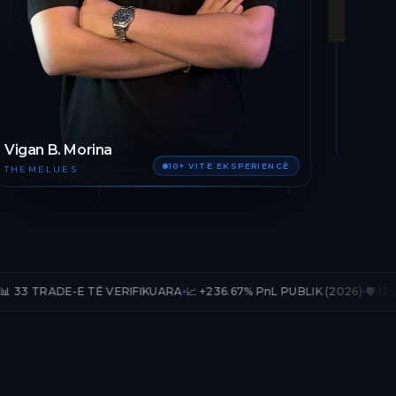
Vigan B. Morina
10+ VITE EKSPERIENCË
THEMELUES
 TË VERIFIKUARA
📈 +236.67% PnL PUBLIK (2026)
🛡️ 12 MUAJ AKSES T