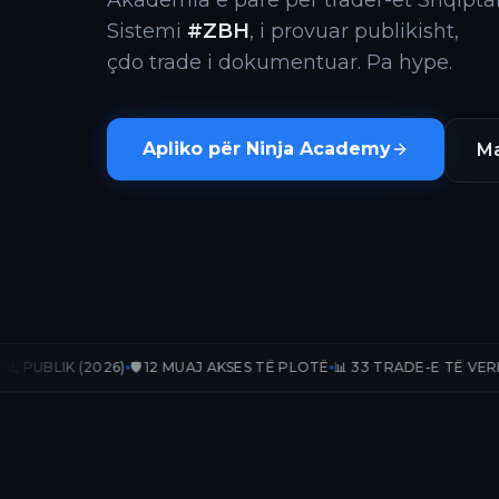
Akademia e parë për trader-ët Shqiptar
Sistemi
#ZBH
, i provuar publikisht,
çdo trade i dokumentuar. Pa hype.
Apliko për Ninja Academy
Ma
26)
🛡️ 12 MUAJ AKSES TË PLOTË
📊 33 TRADE-E TË VERIFIKUARA
📈 +2