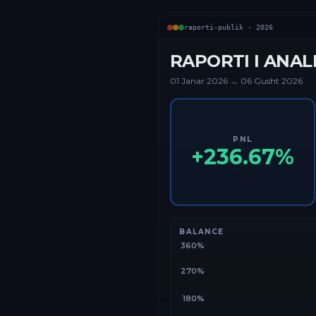
raporti-publik ·
2026
RAPORTI I ANAL
01 Janar
2026
→
06 Gusht 2026
PNL
+
236.67
%
BALANCE
360%
270%
180%