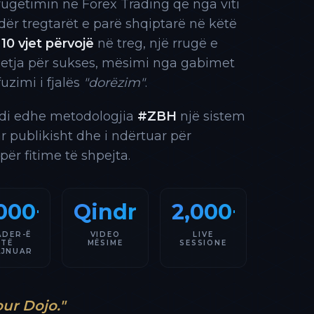
rrugëtimin në Forex Trading që nga viti
 ndër tregtarët e parë shqiptarë në këtë
10 vjet përvojë
në treg, një rrugë e
 etja për sukses, mësimi nga gabimet
fuzimi i fjalës
"dorëzim"
.
indi edhe metodologjia
#ZBH
një sistem
ar publikisht dhe i ndërtuar për
 për fitime të shpejta.
000+
Qindra
2,000+
ADER-Ë
VIDEO
LIVE
TË
MËSIME
SESSIONE
AJNUAR
our Dojo."