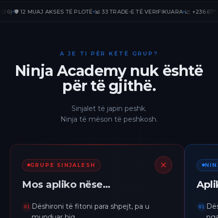
️ 12 MUAJ AKSES TË PLOTË
📊 33 TRADE-E TË VERIFIKUARA
📈 +236.67% PnL 
A JE TI PËR KËTË GRUP?
Ninja Academy nuk është
për të gjithë.
Sinjalet të japin peshk.
Ninja të mëson të peshkosh.
GRUPE SINJALESH
NI
Mos apliko nëse…
Apl
Dëshironi të fitoni para shpejt, pa u
Dës
01
01
munduar hiq.
nga