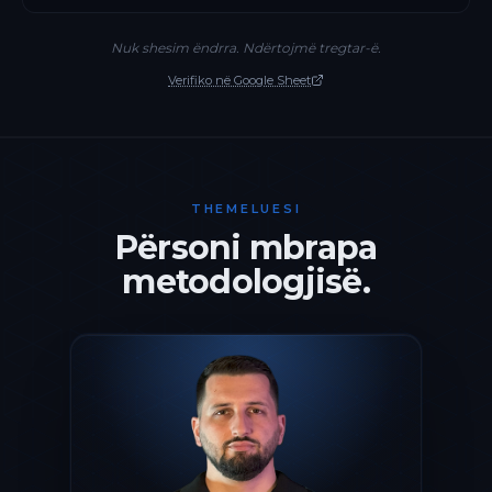
Nuk shesim ëndrra. Ndërtojmë tregtar-ë.
Verifiko në Google Sheet
THEMELUESI
Përsoni mbrapa
metodologjisë.