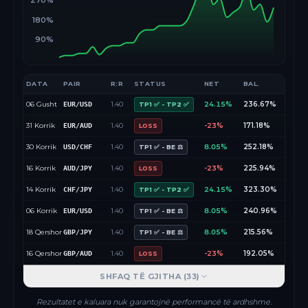
270%
180%
90%
DATA
PAIR
R:R
STATUS
NET
BAL.
06 Gusht
1.40
24.15%
236.67%
EUR/USD
TP1 ✅ - TP2 ✅
31 Korrik
1.40
-23%
171.18%
EUR/AUD
LOSS
30 Korrik
1.40
8.05%
252.18%
USD/CHF
TP1 ✅ - BE ⚖️
16 Korrik
1.40
-23%
225.94%
AUD/JPY
LOSS
14 Korrik
1.40
24.15%
323.30%
CHF/JPY
TP1 ✅ - TP2 ✅
06 Korrik
1.40
8.05%
240.96%
EUR/USD
TP1 ✅ - BE ⚖️
18 Qershor
1.40
8.05%
215.56%
GBP/JPY
TP1 ✅ - BE ⚖️
16 Qershor
1.40
-23%
192.05%
GBP/AUD
LOSS
SHFAQ TË GJITHA (
33
)
Rezultatet e kaluara nuk garantojnë performancë të ardhshme.