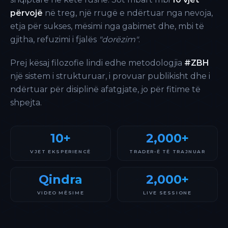
përvojë
në treg, një rrugë e ndërtuar nga nevoja,
etja për sukses, mësimi nga gabimet dhe, mbi të
gjitha, refuzimi i fjalës
"dorëzim"
.
Prej kësaj filozofie lindi edhe metodologjia
#ZBH
një sistem i strukturuar, i provuar publikisht dhe i
ndërtuar për disiplinë afatgjate, jo për fitime të
shpejta.
10+
2,000+
VJET EKSPERIENCË
TRADER-Ë TË TRAJNUAR
Qindra
2,000+
VIDEO MËSIME
LIVE SESSIONE