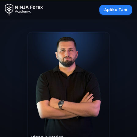
Apliko Tani