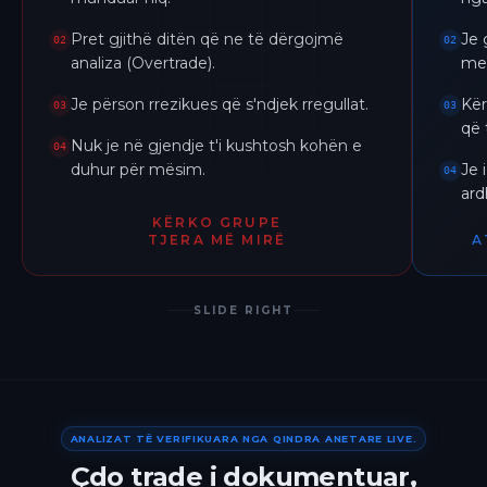
Pret gjithë ditën që ne të dërgojmë
Je 
02
02
analiza (Overtrade).
me 
Je përson rrezikues që s'ndjek rregullat.
Kër
03
03
që 
Nuk je në gjendje t'i kushtosh kohën e
04
duhur për mësim.
Je 
04
ar
KËRKO GRUPE
TJERA MË MIRË
A
SLIDE RIGHT
ANALIZAT TË VERIFIKUARA NGA QINDRA ANETARE LIVE.
Çdo trade i dokumentuar,