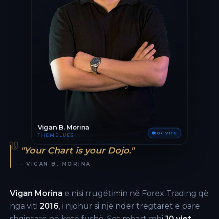
Vigan B. Morina
10+ VITE
THEMELUES
"Your Chart is your Dojo."
- VIGAN B. MORINA
Vigan Morina
e nisi rrugëtimin në Forex Trading që
nga viti
2016
, i njohur si një ndër tregtarët e parë
shqiptarë në këtë fushë. Sot mbart mbi
10 vjet