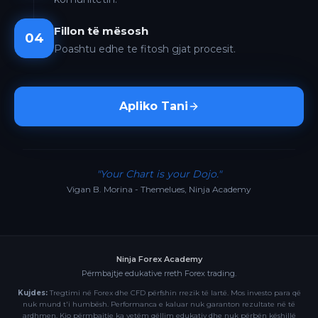
Fillon të mësosh
04
Poashtu edhe te fitosh gjat procesit.
Apliko Tani
"Your Chart is your Dojo."
Vigan B. Morina - Themelues, Ninja Academy
Ninja Forex Academy
Përmbajtje edukative rreth Forex trading.
Kujdes:
Tregtimi në Forex dhe CFD përfshin rrezik të lartë. Mos investo para që
nuk mund t'i humbësh. Performanca e kaluar nuk garanton rezultate në të
ardhmen. Kjo përmbajtje ka vetëm qëllim edukativ dhe nuk përbën këshillë