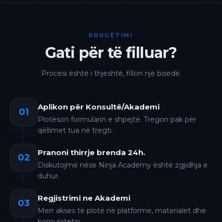
RRUGËTIMI
Gati për të filluar?
Procesi është i thjeshtë, fillon një bisedë.
Aplikon për Konsultë/Akademi
01
Plotëson formularin e shpejtë. Tregon pak për
qëllimet tua në tregti.
Pranoni thirrje brenda 24h.
02
Diskutojmë nëse Ninja Academy është zgjidhja e
duhur.
Regjistrimi ne Akademi
03
Merr akses të plotë në platformë, materialet dhe
komunitetin.