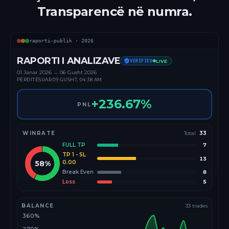
Transparencë në numra.
raporti-publik ·
2026
RAPORTI I ANALIZAVE
VERIFIED
LIVE
01 Janar
2026
→
06 Gusht 2026
PËRDITËSUAR
09 GUSHT, 04:38 AM
+
236.67
%
PNL
WINRATE
Total
33
FULL TP
7
TP 1 - SL
13
58
%
0.00
Break Even
8
Loss
5
BALANCE
33
trades
360%