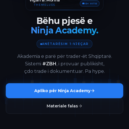
Vigan B. Morina
10+ VITE
THEMELUES
Bëhu pjesë e
Ninja Academy.
ANËTARËSIM 1-VJEÇAR
Akademia e parë për trader-ët Shqiptarë.
Sistemi
#ZBH
, i provuar publikisht,
çdo trade i dokumentuar. Pa hype.
Apliko për Ninja Academy
Materiale falas