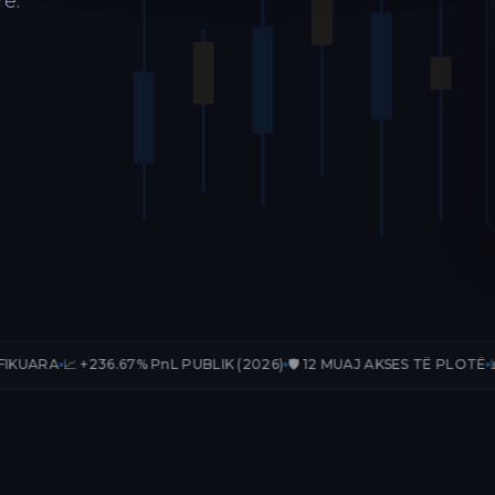
ë.
36.67% PnL PUBLIK (2026)
🛡️ 12 MUAJ AKSES TË PLOTË
📊 33 TRADE-E