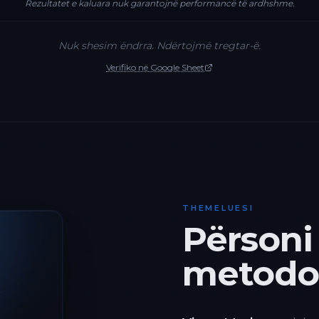
Rezultatet e kaluara nuk garantojnë performancë të ardhshme.
Nuk shesim ëndrra. Ndërtojmë tregtar-ë.
Verifiko në Google Sheet
THEMELUESI
Përsoni
metodol