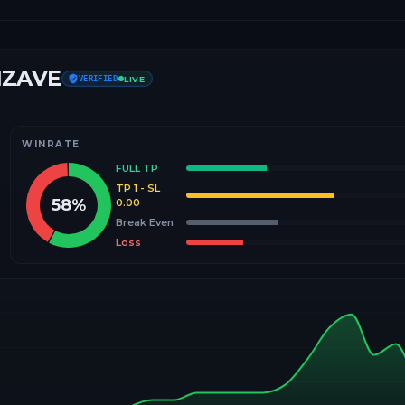
IZAVE
VERIFIED
LIVE
WINRATE
FULL TP
TP 1 - SL
58
%
0.00
Break Even
Loss