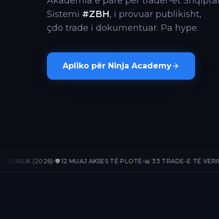
Akademia e parë për trader-ët Shqiptar
Sistemi
#ZBH
, i provuar publikisht,
çdo trade i dokumentuar. Pa hype.
Apliko për Ninja Academy
6)
🛡️ 12 MUAJ AKSES TË PLOTË
📊 33 TRADE-E TË VERIFIKUARA
📈 +2