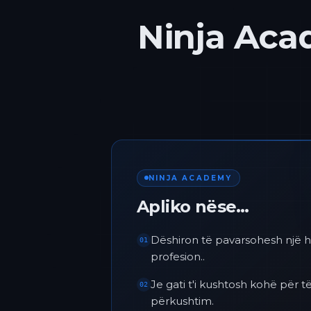
Ninja Acad
NINJA ACADEMY
Apliko nëse…
Dëshiron të pavarsohesh një h
01
profesion..
Je gati t'i kushtosh kohë për
02
përkushtim.