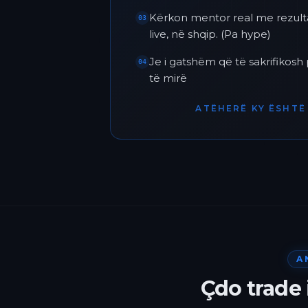
Kërkon mentor real me rezult
03
live, në shqip. (Pa hype)
Je i gatshëm që të sakrifikos
04
të mirë
ATËHERË KY ËSHTË 
A
Çdo trade