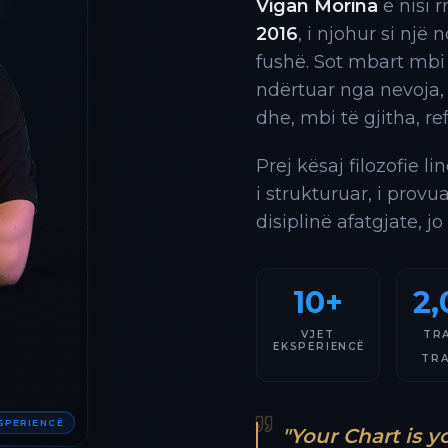
Vigan Morina
e nisi 
2016
, i njohur si një
fushë. Sot mbart mbi
ndërtuar nga nevoja,
dhe, mbi të gjitha, re
Prej kësaj filozofie l
i strukturuar, i provu
disiplinë afatgjate, jo
10+
2,
VJET
TR
EKSPERIENCË
TR
KSPERIENCË
"Your Chart is y