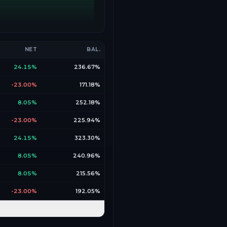
NET
BAL.
24.15%
236.67%
-23.00%
171.18%
8.05%
252.18%
-23.00%
225.94%
24.15%
323.30%
8.05%
240.96%
8.05%
215.56%
-23.00%
192.05%