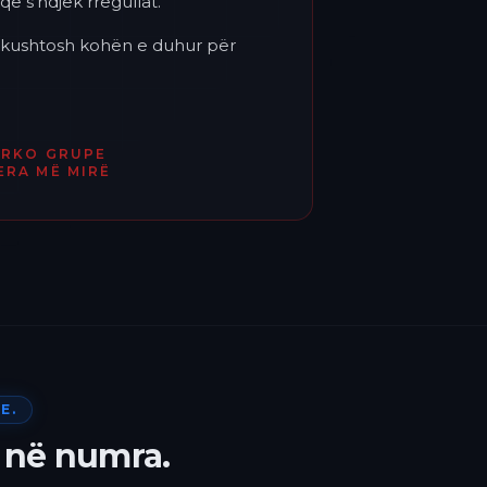
që s'ndjek rregullat.
'i kushtosh kohën e duhur për
ËRKO GRUPE
ERA MË MIRË
E.
 në numra.