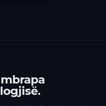
 mbrapa
ogjisë.