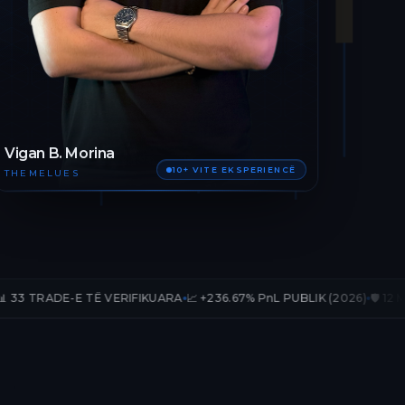
Vigan B. Morina
10+ VITE EKSPERIENCË
THEMELUES
 TË VERIFIKUARA
📈 +236.67% PnL PUBLIK (2026)
🛡️ 12 MUAJ AKSES T