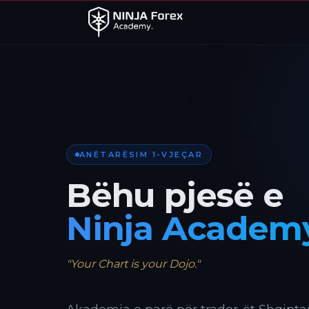
ANËTARËSIM 1-VJEÇAR
Bëhu pjesë e
Ninja Academ
"Your Chart is your Dojo."