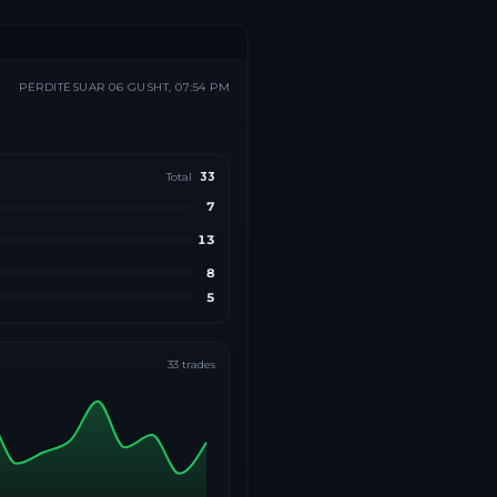
PËRDITËSUAR
06 GUSHT, 07:54 PM
Total
33
7
13
8
5
33
trades