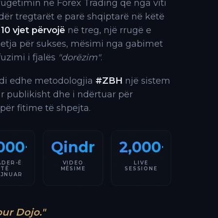
rrugëtimin në Forex Trading që nga viti
 ndër tregtarët e parë shqiptarë në këtë
10 vjet përvojë
në treg, një rrugë e
 etja për sukses, mësimi nga gabimet
fuzimi i fjalës
"dorëzim"
.
indi edhe metodologjia
#ZBH
një sistem
ar publikisht dhe i ndërtuar për
 për fitime të shpejta.
000+
Qindra
2,000+
ADER-Ë
VIDEO
LIVE
TË
MËSIME
SESSIONE
AJNUAR
our Dojo."