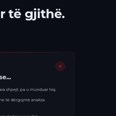
 të gjithë.
ëse…
para shpejt, pa u munduar hiq.
 ne të dërgojmë analiza