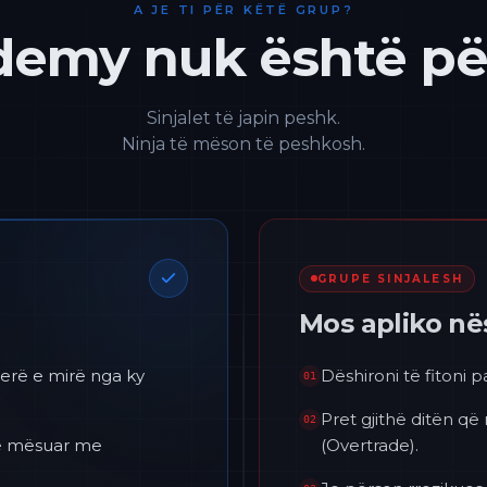
A JE TI PËR KËTË GRUP?
emy nuk është për
Sinjalet të japin peshk.
Ninja të mëson të peshkosh.
GRUPE SINJALESH
Mos apliko n
erë e mirë nga ky
Dëshironi të fitoni 
01
Pret gjithë ditën që
02
 të mësuar me
(Overtrade).