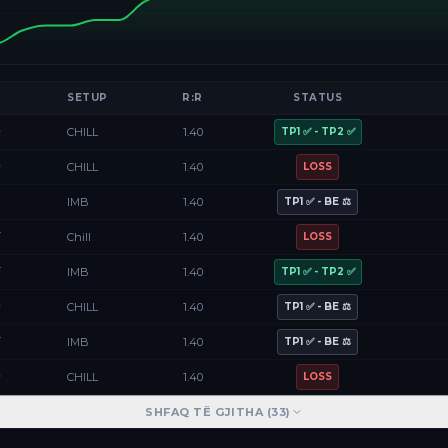
SETUP
R:R
STATUS
D
CHILL
1.40
TP1 ✅ - TP2 ✅
D
CHILL
1.40
LOSS
F
IMB
1.40
TP1 ✅ - BE ⚖️
Y
Chill
1.40
LOSS
Y
IMB
1.40
TP1 ✅ - TP2 ✅
D
CHILL
1.40
TP1 ✅ - BE ⚖️
Y
IMB
1.40
TP1 ✅ - BE ⚖️
D
CHILL
1.40
LOSS
SHFAQ TË GJITHA (
33
)