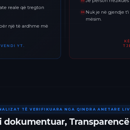
Je përson rrezikues 
03
ate reale që tregton
Nuk je në gjendje t
04
mësim.
h për një të ardhme më
K
VENDI YT.
TJ
NALIZAT TË VERIFIKUARA NGA QINDRA ANETARE LIV
 i dokumentuar, Transparencë