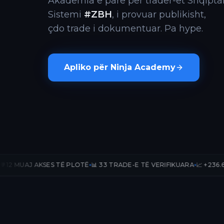
Akademia e parë për trader-ët Shqiptar
Sistemi
#ZBH
, i provuar publikisht,
çdo trade i dokumentuar. Pa hype.
Apliko për Ninja Academy
SES TË PLOTË
📊 33 TRADE-E TË VERIFIKUARA
📈 +236.67% PnL PUBLIK