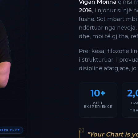
Vigan Morina
e nisi 
2016
, i njohur si një
fushë. Sot mbart mbi
ndërtuar nga nevoja,
dhe, mbi të gjitha, re
Prej kësaj filozofie l
i strukturuar, i provu
disiplinë afatgjate, jo
10+
2,
VJET
TR
EKSPERIENCË
TR
KSPERIENCË
"Your Chart is y