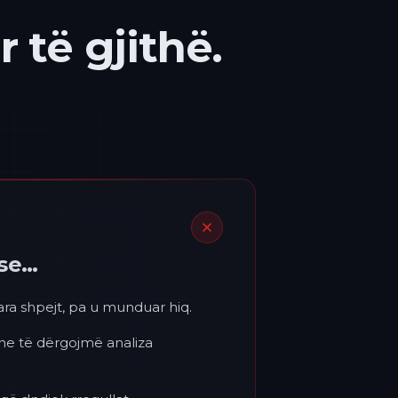
 të gjithë.
ëse…
para shpejt, pa u munduar hiq.
 ne të dërgojmë analiza