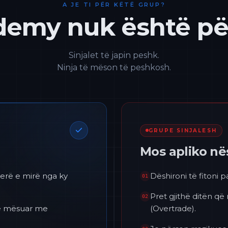
A JE TI PËR KËTË GRUP?
emy nuk është për
Sinjalet të japin peshk.
Ninja të mëson të peshkosh.
GRUPE SINJALESH
Mos apliko n
erë e mirë nga ky
Dëshironi të fitoni 
01
Pret gjithë ditën që
02
 të mësuar me
(Overtrade).