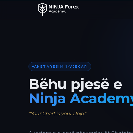
ANËTARËSIM 1-VJEÇAR
Bëhu pjesë e
Ninja Academ
"Your Chart is your Dojo."