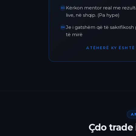
Kërkon mentor real me rezult
03
live, në shqip. (Pa hype)
Je i gatshëm që të sakrifikos
04
të mirë
ATËHERË KY ËSHTË 
A
Çdo trade