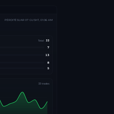
PËRDITËSUAR
07 GUSHT, 01:06 AM
Total
33
7
13
8
5
33
trades