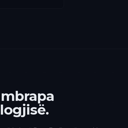
 mbrapa
ogjisë.