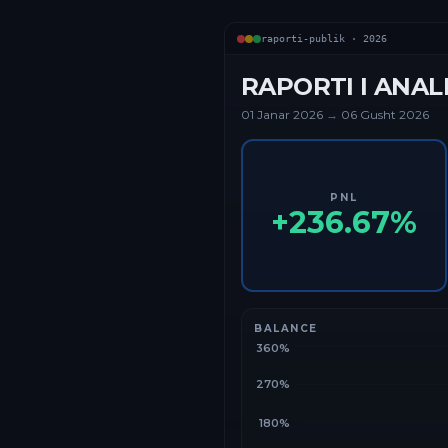
raporti-publik ·
2026
RAPORTI I ANAL
01 Janar
2026
→
06 Gusht 2026
PNL
+
236.67
%
BALANCE
360%
270%
180%