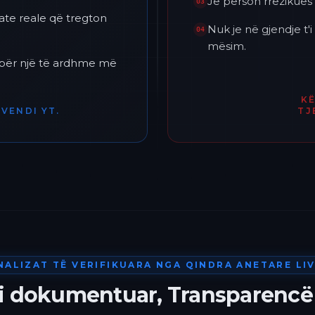
Je përson rrezikues 
03
ate reale që tregton
Nuk je në gjendje t
04
mësim.
h për një të ardhme më
K
VENDI YT.
TJ
NALIZAT TË VERIFIKUARA NGA QINDRA ANETARE LIV
 i dokumentuar, Transparencë