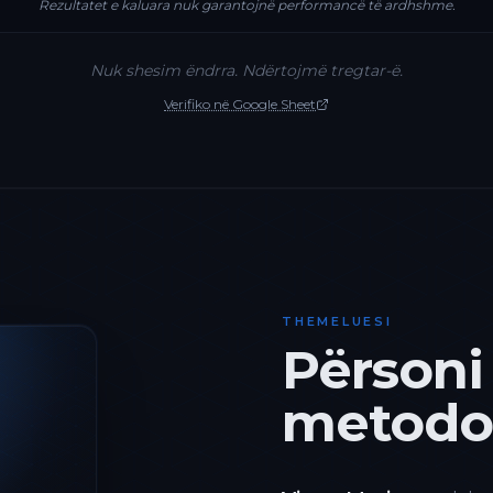
Rezultatet e kaluara nuk garantojnë performancë të ardhshme.
Nuk shesim ëndrra. Ndërtojmë tregtar-ë.
Verifiko në Google Sheet
THEMELUESI
Përsoni
metodol