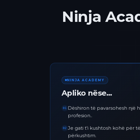
Ninja Acad
NINJA ACADEMY
Apliko nëse…
Dëshiron të pavarsohesh një h
01
profesion..
Je gati t'i kushtosh kohë për
02
përkushtim.