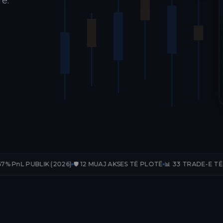
ë.
 (2026)
🛡️ 12 MUAJ AKSES TË PLOTË
📊 33 TRADE-E TË VERIFIKUARA
