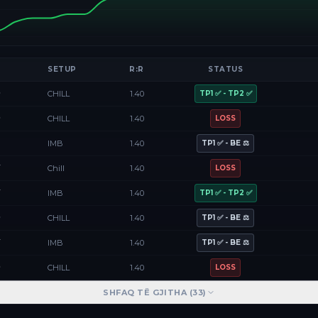
SETUP
R:R
STATUS
D
CHILL
1.40
TP1 ✅ - TP2 ✅
D
CHILL
1.40
LOSS
F
IMB
1.40
TP1 ✅ - BE ⚖️
Y
Chill
1.40
LOSS
Y
IMB
1.40
TP1 ✅ - TP2 ✅
D
CHILL
1.40
TP1 ✅ - BE ⚖️
Y
IMB
1.40
TP1 ✅ - BE ⚖️
D
CHILL
1.40
LOSS
SHFAQ TË GJITHA (
33
)