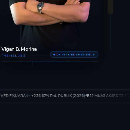
Vigan B. Morina
10+ VITE EKSPERIENCË
THEMELUES
 +236.67% PnL PUBLIK (2026)
🛡️ 12 MUAJ AKSES TË PLOTË
📊 33 TRA