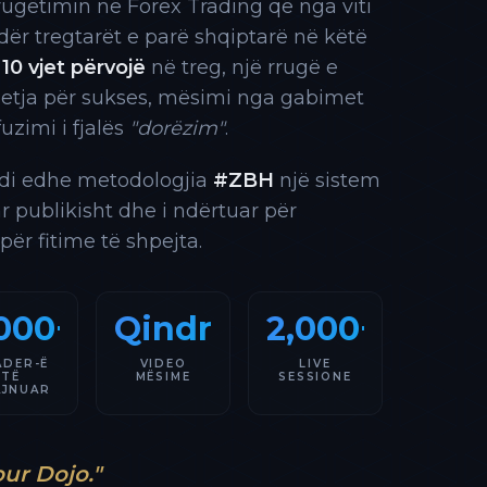
rrugëtimin në Forex Trading që nga viti
 ndër tregtarët e parë shqiptarë në këtë
10 vjet përvojë
në treg, një rrugë e
 etja për sukses, mësimi nga gabimet
fuzimi i fjalës
"dorëzim"
.
indi edhe metodologjia
#ZBH
një sistem
ar publikisht dhe i ndërtuar për
 për fitime të shpejta.
000+
Qindra
2,000+
ADER-Ë
VIDEO
LIVE
TË
MËSIME
SESSIONE
AJNUAR
our Dojo."