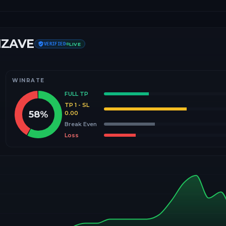
IZAVE
VERIFIED
LIVE
WINRATE
FULL TP
TP 1 - SL
58
%
0.00
Break Even
Loss