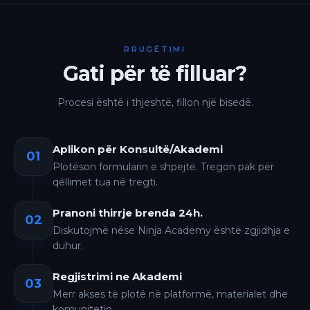
RRUGËTIMI
Gati për të filluar?
Procesi është i thjeshtë, fillon një bisedë.
Aplikon për Konsultë/Akademi
01
Plotëson formularin e shpejtë. Tregon pak për
qëllimet tua në tregti.
Pranoni thirrje brenda 24h.
02
Diskutojmë nëse Ninja Academy është zgjidhja e
duhur.
Regjistrimi ne Akademi
03
Merr akses të plotë në platformë, materialet dhe
komunitetin.