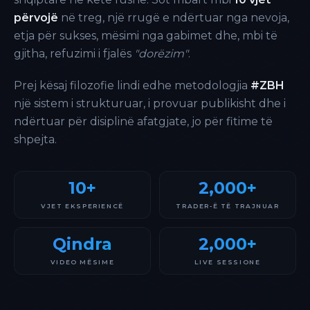
përvojë
në treg, një rrugë e ndërtuar nga nevoja,
etja për sukses, mësimi nga gabimet dhe, mbi të
gjitha, refuzimi i fjalës
"dorëzim"
.
Prej kësaj filozofie lindi edhe metodologjia
#ZBH
një sistem i strukturuar, i provuar publikisht dhe i
ndërtuar për disiplinë afatgjate, jo për fitime të
shpejta.
10+
2,000+
VJET EKSPERIENCË
TRADER-Ë TË TRAJNUAR
Qindra
2,000+
VIDEO MËSIME
LIVE SESSIONE