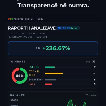
Transparencë në numra.
raporti-publik ·
2026
RAPORTI I ANALIZAVE
VERIFIED
LIVE
01 Janar
2026
→
06 Gusht 2026
PËRDITËSUAR
09 GUSHT, 09:37 AM
+
236.67
%
PNL
WINRATE
Total
33
FULL TP
7
TP 1 - SL
13
58
%
0.00
Break Even
8
Loss
5
BALANCE
33
trades
360%