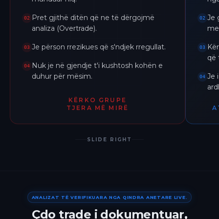
Pret gjithë ditën që ne të dërgojmë
Je 
02
02
analiza (Overtrade).
me 
Je përson rrezikues që s'ndjek rregullat.
Kër
03
03
që 
Nuk je në gjendje t'i kushtosh kohën e
04
duhur për mësim.
Je 
04
ar
KËRKO GRUPE
TJERA MË MIRË
A
SLIDE RIGHT
ANALIZAT TË VERIFIKUARA NGA QINDRA ANETARE LIVE.
Çdo trade i dokumentuar,