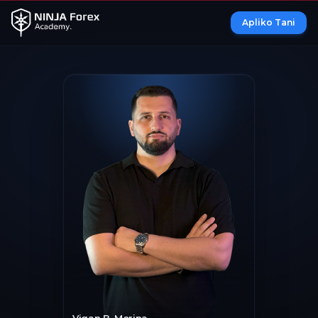
Apliko Tani