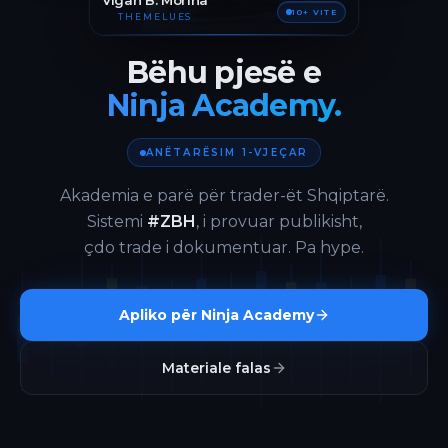
Vigan B. Morina
10+ VITE
THEMELUES
Bëhu pjesë e
Ninja Academy.
ANËTARËSIM 1-VJEÇAR
Akademia e parë për trader-ët Shqiptarë.
Sistemi
#ZBH
, i provuar publikisht,
çdo trade i dokumentuar. Pa hype.
Apliko për Ninja Academy
Materiale falas