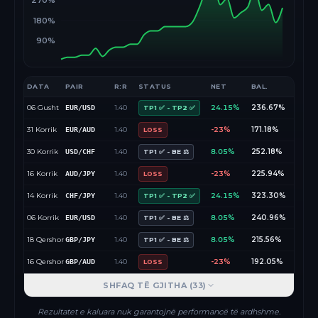
270%
180%
90%
DATA
PAIR
R:R
STATUS
NET
BAL.
06 Gusht
1.40
24.15%
236.67%
EUR/USD
TP1 ✅ - TP2 ✅
31 Korrik
1.40
-23%
171.18%
EUR/AUD
LOSS
30 Korrik
1.40
8.05%
252.18%
USD/CHF
TP1 ✅ - BE ⚖️
16 Korrik
1.40
-23%
225.94%
AUD/JPY
LOSS
14 Korrik
1.40
24.15%
323.30%
CHF/JPY
TP1 ✅ - TP2 ✅
06 Korrik
1.40
8.05%
240.96%
EUR/USD
TP1 ✅ - BE ⚖️
18 Qershor
1.40
8.05%
215.56%
GBP/JPY
TP1 ✅ - BE ⚖️
16 Qershor
1.40
-23%
192.05%
GBP/AUD
LOSS
SHFAQ TË GJITHA (
33
)
Rezultatet e kaluara nuk garantojnë performancë të ardhshme.