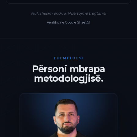
Nuk shesim ëndrra. Ndërtojmë tregtar-ë.
Verifiko në Google Sheet
THEMELUESI
Përsoni mbrapa
metodologjisë.