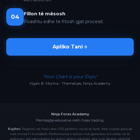
Fillon të mësosh
04
Poashtu edhe te fitosh gjat procesit.
Apliko Tani
"Your Chart is your Dojo."
Vigan B. Morina - Themelues, Ninja Academy
Ninja Forex Academy
Përmbajtje edukative rreth Forex trading.
Kujdes:
Tregtimi në Forex dhe CFD përfshin rrezik të lartë. Mos investo para që
nuk mund t'i humbësh. Performanca e kaluar nuk garanton rezultate në të
ardhmen. Kjo përmbajtje ka vetëm qëllim edukativ dhe nuk përbën këshillë