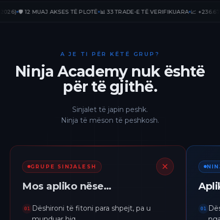
🛡️ 12 MUAJ AKSES TË PLOTË
📊 33 TRADE-E TË VERIFIKUARA
📈 +236.67% PnL
A JE TI PËR KËTË GRUP?
Ninja Academy nuk është
për të gjithë.
Sinjalet të japin peshk.
Ninja të mëson të peshkosh.
GRUPE SINJALESH
NI
Mos apliko nëse…
Apl
Dëshironi të fitoni para shpejt, pa u
Dës
01
01
munduar hiq.
nga