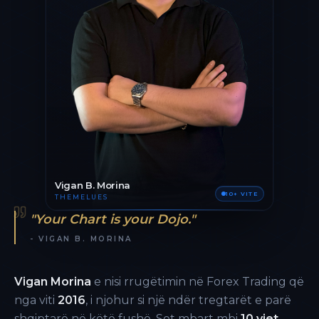
Vigan B. Morina
10+ VITE
THEMELUES
"Your Chart is your Dojo."
- VIGAN B. MORINA
Vigan Morina
e nisi rrugëtimin në Forex Trading që
nga viti
2016
, i njohur si një ndër tregtarët e parë
shqiptarë në këtë fushë. Sot mbart mbi
10 vjet