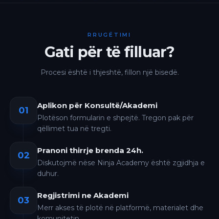
RRUGËTIMI
Gati për të filluar?
Procesi është i thjeshtë, fillon një bisedë.
Aplikon për Konsultë/Akademi
01
Plotëson formularin e shpejtë. Tregon pak për
qëllimet tua në tregti.
Pranoni thirrje brenda 24h.
02
Diskutojmë nëse Ninja Academy është zgjidhja e
duhur.
Regjistrimi ne Akademi
03
Merr akses të plotë në platformë, materialet dhe
komunitetin.