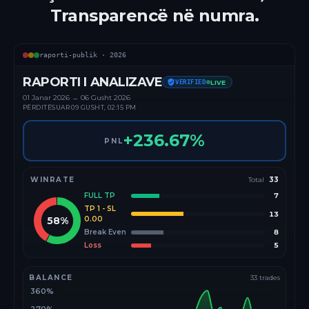
Transparencë në numra.
raporti-publik ·
2026
RAPORTI I ANALIZAVE
VERIFIED
LIVE
01 Janar
2026
→
06 Gusht 2026
PËRDITËSUAR
09 GUSHT, 02:15 PM
+
236.67
%
PNL
WINRATE
Total
33
FULL TP
7
TP 1 - SL
13
58
%
0.00
Break Even
8
Loss
5
BALANCE
33
trades
360%