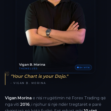
Vigan B. Morina
10+ VITE
THEMELUES
"Your Chart is your Dojo."
- VIGAN B. MORINA
Vigan Morina
e nisi rrugëtimin në Forex Trading që
nga viti
2016
, i njohur si një ndër tregtarët e parë
shqiptarë në këtë fushë. Sot mbart mbi
10 vjet