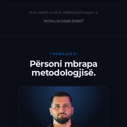
Nuk shesim ëndrra. Ndërtojmë tregtar-ë.
Verifiko në Google Sheet
THEMELUESI
Përsoni mbrapa
metodologjisë.