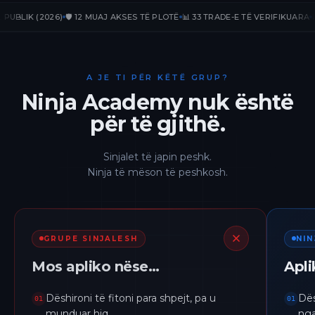
IK (2026)
🛡️ 12 MUAJ AKSES TË PLOTË
📊 33 TRADE-E TË VERIFIKUARA
📈 +23
A JE TI PËR KËTË GRUP?
Ninja Academy nuk është
për të gjithë.
Sinjalet të japin peshk.
Ninja të mëson të peshkosh.
GRUPE SINJALESH
NI
Mos apliko nëse…
Apl
Dëshironi të fitoni para shpejt, pa u
Dës
01
01
munduar hiq.
nga