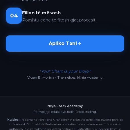
Fillon të mësosh
04
Poashtu edhe te fitosh gjat procesit.
Apliko Tani
"Your Chart is your Dojo."
Vigan B. Morina - Themelues, Ninja Academy
Ninja Forex Academy
Përmbajtje edukative rreth Forex trading.
Kujdes:
Tregtimi në Forex dhe CFD përfshin rrezik të lartë. Mos investo para që
nuk mund t'i humbësh. Performanca e kaluar nuk garanton rezultate në të
ardhmen. Kjo përmbajtje ka vetëm qëllim edukativ dhe nuk përbën këshillë