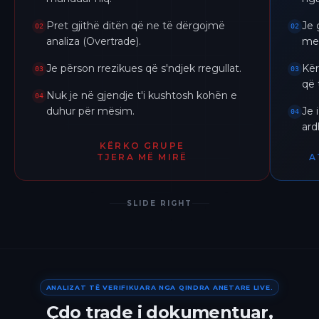
Pret gjithë ditën që ne të dërgojmë
Je 
02
02
analiza (Overtrade).
me 
Je përson rrezikues që s'ndjek rregullat.
Kër
03
03
që 
Nuk je në gjendje t'i kushtosh kohën e
04
duhur për mësim.
Je 
04
ar
KËRKO GRUPE
TJERA MË MIRË
A
SLIDE RIGHT
ANALIZAT TË VERIFIKUARA NGA QINDRA ANETARE LIVE.
Çdo trade i dokumentuar,