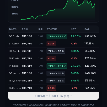
270%
180%
90%
DATA
PAIR
R:R
STATUS
NET
BAL.
06 Gusht
1.40
24.15%
236.67%
EUR/USD
TP1 ✅ - TP2 ✅
31 Korrik
1.40
-23%
171.18%
EUR/AUD
LOSS
30 Korrik
1.40
8.05%
252.18%
USD/CHF
TP1 ✅ - BE ⚖️
16 Korrik
1.40
-23%
225.94%
AUD/JPY
LOSS
14 Korrik
1.40
24.15%
323.30%
CHF/JPY
TP1 ✅ - TP2 ✅
06 Korrik
1.40
8.05%
240.96%
EUR/USD
TP1 ✅ - BE ⚖️
18 Qershor
1.40
8.05%
215.56%
GBP/JPY
TP1 ✅ - BE ⚖️
16 Qershor
1.40
-23%
192.05%
GBP/AUD
LOSS
SHFAQ TË GJITHA (
33
)
Rezultatet e kaluara nuk garantojnë performancë të ardhshme.