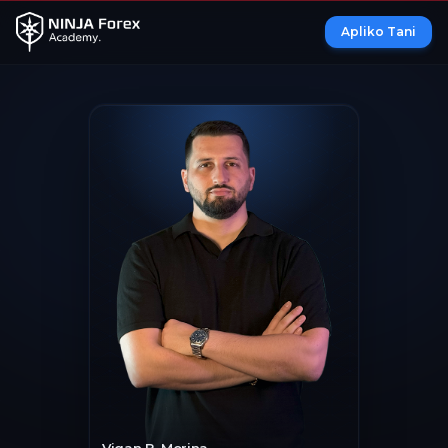
Apliko Tani