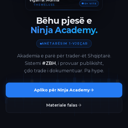
Vigan B. Morina
10+ VITE
THEMELUES
Bëhu pjesë e
Ninja Academy.
ANËTARËSIM 1-VJEÇAR
Akademia e parë për trader-ët Shqiptarë.
Sistemi
#ZBH
, i provuar publikisht,
çdo trade i dokumentuar. Pa hype.
Apliko për Ninja Academy
Materiale falas