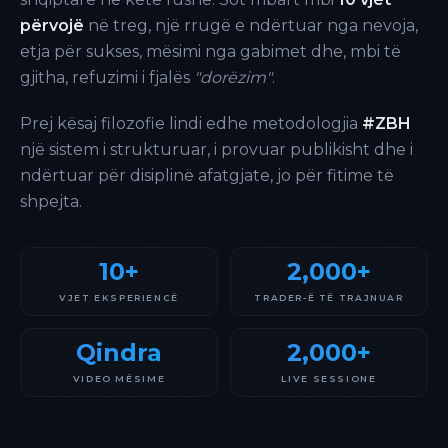
përvojë
në treg, një rrugë e ndërtuar nga nevoja,
etja për sukses, mësimi nga gabimet dhe, mbi të
gjitha, refuzimi i fjalës
"dorëzim"
.
Prej kësaj filozofie lindi edhe metodologjia
#ZBH
një sistem i strukturuar, i provuar publikisht dhe i
ndërtuar për disiplinë afatgjate, jo për fitime të
shpejta.
10+
2,000+
VJET EKSPERIENCË
TRADER-Ë TË TRAJNUAR
Qindra
2,000+
VIDEO MËSIME
LIVE SESSIONE