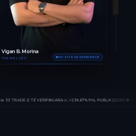
Vigan B. Morina
10+ VITE EKSPERIENCË
THEMELUES
E TË VERIFIKUARA
📈 +236.67% PnL PUBLIK (2026)
🛡️ 12 MUAJ AKSES 