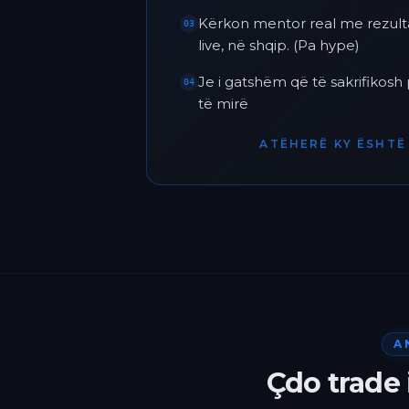
Kërkon mentor real me rezult
03
live, në shqip. (Pa hype)
Je i gatshëm që të sakrifikos
04
të mirë
ATËHERË KY ËSHTË 
A
Çdo trade