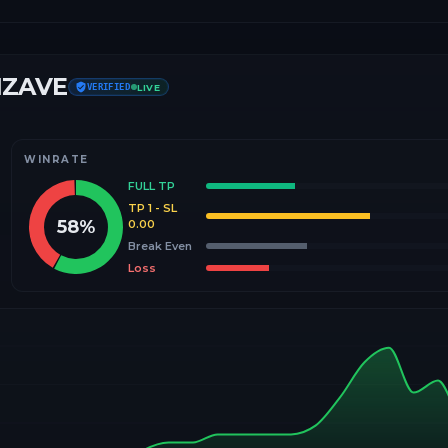
IZAVE
VERIFIED
LIVE
WINRATE
FULL TP
TP 1 - SL
58
%
0.00
Break Even
Loss