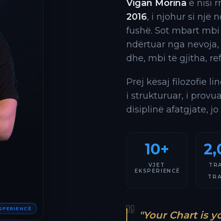
Vigan Morina
e nisi 
2016
, i njohur si një
fushë. Sot mbart mbi
ndërtuar nga nevoja,
dhe, mbi të gjitha, re
Prej kësaj filozofie l
i strukturuar, i provu
disiplinë afatgjate, jo
10+
2,
VJET
TR
EKSPERIENCË
TR
KSPERIENCË
"Your Chart is y