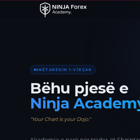
ANËTARËSIM 1-VJEÇAR
Bëhu pjesë e
Ninja Academ
"Your Chart is your Dojo."