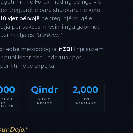
rrugëtimin në Forex Trading që nga viti
 ndër tregtarët e parë shqiptarë në këtë
10 vjet përvojë
në treg, një rrugë e
 etja për sukses, mësimi nga gabimet
fuzimi i fjalës
"dorëzim"
.
indi edhe metodologjia
#ZBH
një sistem
ar publikisht dhe i ndërtuar për
 për fitime të shpejta.
000+
Qindra
2,000+
ADER-Ë
VIDEO
LIVE
TË
MËSIME
SESSIONE
AJNUAR
our Dojo."