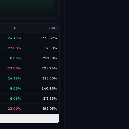
NET
BAL.
24.15%
236.67%
-23.00%
171.18%
8.05%
252.18%
-23.00%
225.94%
24.15%
323.30%
8.05%
240.96%
8.05%
215.56%
-23.00%
192.05%