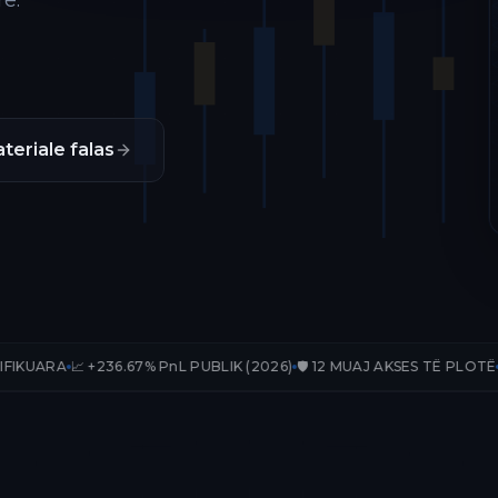
ë.
teriale falas
236.67% PnL PUBLIK (2026)
🛡️ 12 MUAJ AKSES TË PLOTË
📊 33 TRADE-