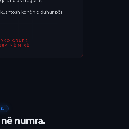
që s'ndjek rregullat.
'i kushtosh kohën e duhur për
ËRKO GRUPE
ERA MË MIRË
E.
 në numra.