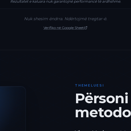
Rezultatet e kaluara nuk garantojnë performancë të ardhshme.
Nuk shesim ëndrra. Ndërtojmë tregtar-ë.
Verifiko në Google Sheet
THEMELUESI
Përsoni
metodol