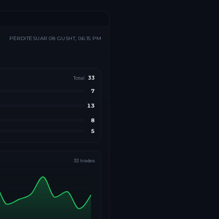
PËRDITËSUAR
08 GUSHT, 06:15 PM
Total
33
7
13
8
5
33
trades