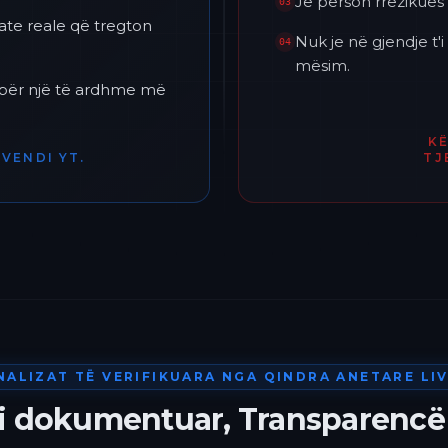
Je përson rrezikues 
03
ate reale që tregton
Nuk je në gjendje t
04
mësim.
h për një të ardhme më
K
VENDI YT.
TJ
NALIZAT TË VERIFIKUARA NGA QINDRA ANETARE LIV
 i dokumentuar, Transparencë