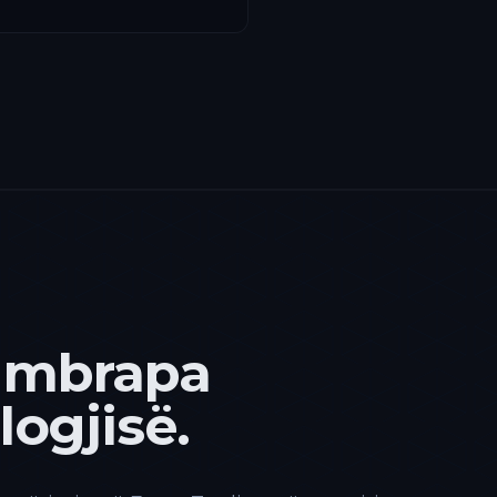
 mbrapa
ogjisë.