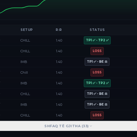
SETUP
R:R
STATUS
D
CHILL
1.40
TP1 ✅ - TP2 ✅
D
CHILL
1.40
LOSS
F
IMB
1.40
TP1 ✅ - BE ⚖️
Y
Chill
1.40
LOSS
Y
IMB
1.40
TP1 ✅ - TP2 ✅
D
CHILL
1.40
TP1 ✅ - BE ⚖️
Y
IMB
1.40
TP1 ✅ - BE ⚖️
D
CHILL
1.40
LOSS
SHFAQ TË GJITHA (
33
)