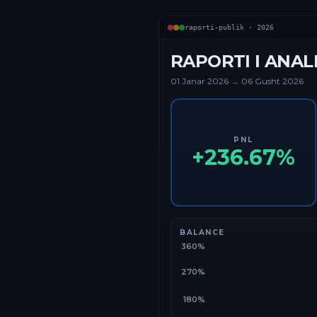
raporti-publik ·
2026
RAPORTI I ANAL
01 Janar
2026
→
06 Gusht 2026
PNL
+
236.67
%
BALANCE
360%
270%
180%