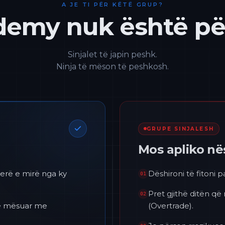
A JE TI PËR KËTË GRUP?
emy nuk është për
Sinjalet të japin peshk.
Ninja të mëson të peshkosh.
GRUPE SINJALESH
Mos apliko n
erë e mirë nga ky
Dëshironi të fitoni 
01
Pret gjithë ditën që
02
 të mësuar me
(Overtrade).