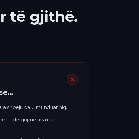
 të gjithë.
ëse…
para shpejt, pa u munduar hiq.
 ne të dërgojmë analiza