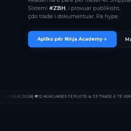
Akademia e parë për trader-ët Shqiptar
Sistemi
#ZBH
, i provuar publikisht,
çdo trade i dokumentuar. Pa hype.
Apliko për Ninja Academy
Ma
26)
🛡️ 12 MUAJ AKSES TË PLOTË
📊 33 TRADE-E TË VERIFIKUARA
📈 +