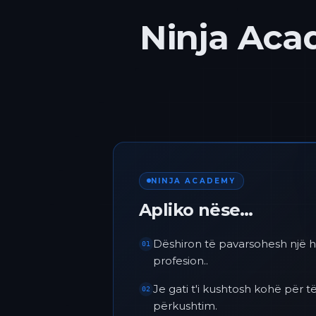
Ninja Acad
NINJA ACADEMY
Apliko nëse…
Dëshiron të pavarsohesh një h
01
profesion..
Je gati t'i kushtosh kohë për
02
përkushtim.