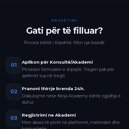
RRUGËTIMI
Gati për të filluar?
Procesi është i thjeshtë, fillon një bisedë.
Aplikon për Konsultë/Akademi
01
Plotëson formularin e shpejtë. Tregon pak për
qëllimet tua në tregti.
Pranoni thirrje brenda 24h.
02
Diskutojmë nëse Ninja Academy është zgjidhja e
duhur.
Regjistrimi ne Akademi
03
Merr akses të plotë në platformë, materialet dhe
komunitetin.