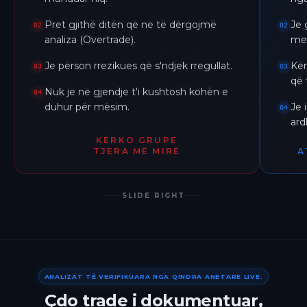
Pret gjithë ditën që ne të dërgojmë
Je 
02
02
analiza (Overtrade).
me 
Je përson rrezikues që s'ndjek rregullat.
Kër
03
03
që 
Nuk je në gjendje t'i kushtosh kohën e
04
duhur për mësim.
Je 
04
ar
KËRKO GRUPE
TJERA MË MIRË
A
SLIDE RIGHT
ANALIZAT TË VERIFIKUARA NGA QINDRA ANETARE LIVE.
Çdo trade i dokumentuar,