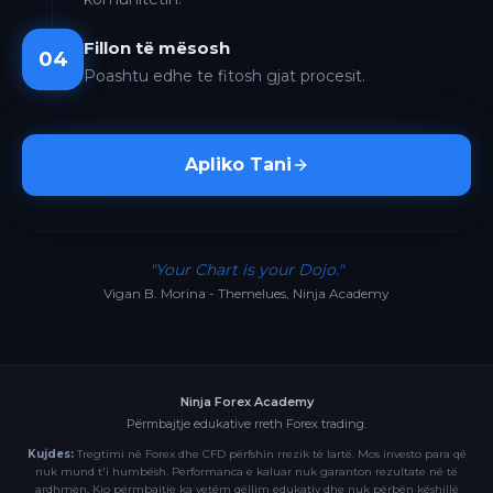
Fillon të mësosh
04
Poashtu edhe te fitosh gjat procesit.
Apliko Tani
"Your Chart is your Dojo."
Vigan B. Morina - Themelues, Ninja Academy
Ninja Forex Academy
Përmbajtje edukative rreth Forex trading.
Kujdes:
Tregtimi në Forex dhe CFD përfshin rrezik të lartë. Mos investo para që
nuk mund t'i humbësh. Performanca e kaluar nuk garanton rezultate në të
ardhmen. Kjo përmbajtje ka vetëm qëllim edukativ dhe nuk përbën këshillë