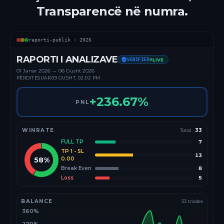
Transparencë në numra.
raporti-publik ·
2026
RAPORTI I ANALIZAVE
VERIFIED
LIVE
01 Janar
2026
→
06 Gusht 2026
PËRDITËSUAR
09 GUSHT, 02:02 PM
+
236.67
%
PNL
WINRATE
Total
33
FULL TP
7
TP 1 - SL
13
58
%
0.00
Break Even
8
Loss
5
BALANCE
33
trades
360%