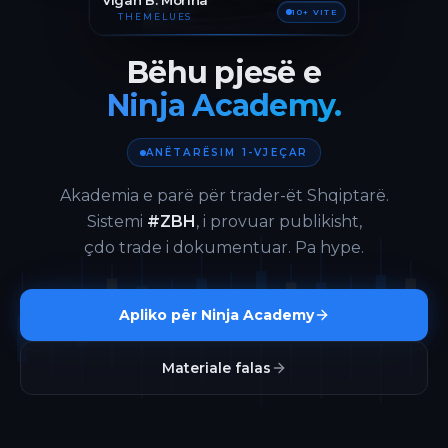
Vigan B. Morina
10+ VITE
THEMELUES
Bëhu pjesë e
Ninja Academy.
ANËTARËSIM 1-VJEÇAR
Akademia e parë për trader-ët Shqiptarë.
Sistemi
#ZBH
, i provuar publikisht,
çdo trade i dokumentuar. Pa hype.
Apliko për Ninja Academy
Materiale falas