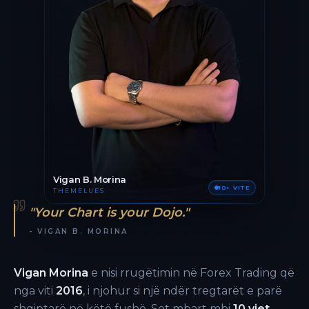
Vigan B. Morina
10+ VITE
THEMELUES
"Your Chart is your Dojo."
- VIGAN B. MORINA
Vigan Morina
e nisi rrugëtimin në Forex Trading që
nga viti
2016
, i njohur si një ndër tregtarët e parë
shqiptarë në këtë fushë. Sot mbart mbi
10 vjet