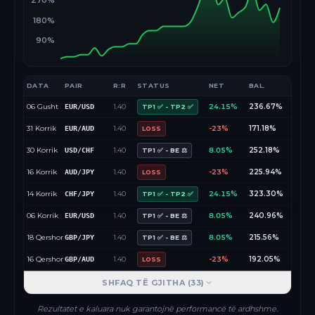
270%
180%
90%
DATA
PAIR
R:R
STATUS
NET
BAL.
06 Gusht
1.40
24.15%
236.67%
EUR/USD
TP1 ✅ - TP2 ✅
31 Korrik
1.40
-23%
171.18%
EUR/AUD
LOSS
30 Korrik
1.40
8.05%
252.18%
USD/CHF
TP1 ✅ - BE ⚖️
16 Korrik
1.40
-23%
225.94%
AUD/JPY
LOSS
14 Korrik
1.40
24.15%
323.30%
CHF/JPY
TP1 ✅ - TP2 ✅
06 Korrik
1.40
8.05%
240.96%
EUR/USD
TP1 ✅ - BE ⚖️
18 Qershor
1.40
8.05%
215.56%
GBP/JPY
TP1 ✅ - BE ⚖️
16 Qershor
1.40
-23%
192.05%
GBP/AUD
LOSS
SHFAQ TË GJITHA (
33
)
Rezultatet e kaluara nuk garantojnë performancë të ardhshme.