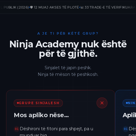
LIK (2026)
🛡️ 12 MUAJ AKSES TË PLOTË
📊 33 TRADE-E TË VERIFIKUARA
📈 +2
A JE TI PËR KËTË GRUP?
Ninja Academy nuk është
për të gjithë.
Sinjalet të japin peshk.
Ninja të mëson të peshkosh.
GRUPE SINJALESH
NI
Mos apliko nëse…
Apl
Dëshironi të fitoni para shpejt, pa u
Dës
01
01
munduar hiq.
nga