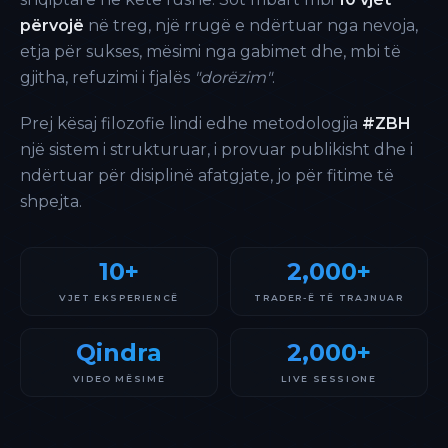
përvojë
në treg, një rrugë e ndërtuar nga nevoja,
etja për sukses, mësimi nga gabimet dhe, mbi të
gjitha, refuzimi i fjalës
"dorëzim"
.
Prej kësaj filozofie lindi edhe metodologjia
#ZBH
një sistem i strukturuar, i provuar publikisht dhe i
ndërtuar për disiplinë afatgjate, jo për fitime të
shpejta.
10+
2,000+
VJET EKSPERIENCË
TRADER-Ë TË TRAJNUAR
Qindra
2,000+
VIDEO MËSIME
LIVE SESSIONE