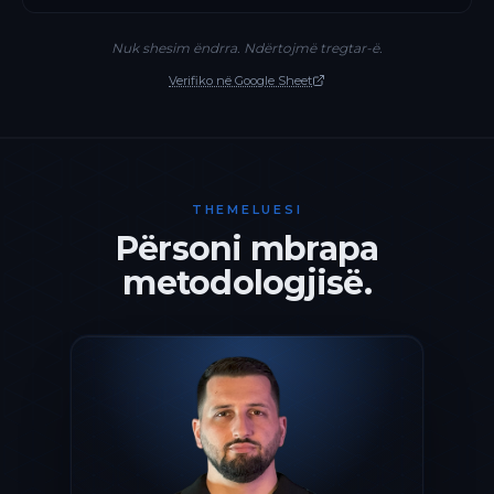
Nuk shesim ëndrra. Ndërtojmë tregtar-ë.
Verifiko në Google Sheet
THEMELUESI
Përsoni mbrapa
metodologjisë.