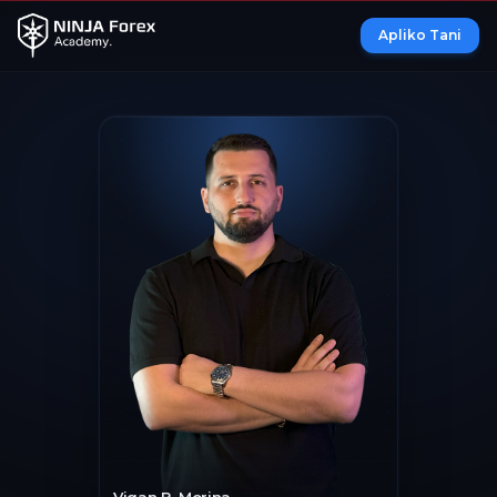
Apliko Tani