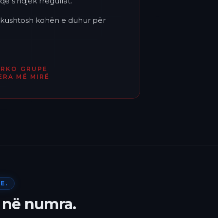
që s'ndjek rregullat.
'i kushtosh kohën e duhur për
ËRKO GRUPE
ERA MË MIRË
E.
 në numra.