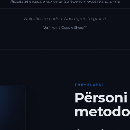
Rezultatet e kaluara nuk garantojnë performancë të ardhshme.
Nuk shesim ëndrra. Ndërtojmë tregtar-ë.
Verifiko në Google Sheet
THEMELUESI
Përsoni
metodol