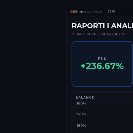
raporti-publik ·
2026
RAPORTI I ANAL
01 Janar
2026
→
06 Gusht 2026
PNL
+
236.67
%
BALANCE
360%
270%
180%