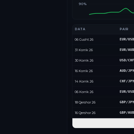
90%
DATA
PAIR
06 Gusht 26
EUR/US
31 Korrik 26
EUR/AU
30 Korrik 26
USD/CH
16 Korrik 26
AUD/JP
14 Korrik 26
CHF/JP
06 Korrik 26
EUR/US
18 Qershor 26
GBP/JP
16 Qershor 26
GBP/AU