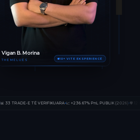
Vigan B. Morina
10+ VITE EKSPERIENCË
THEMELUES
E TË VERIFIKUARA
📈 +236.67% PnL PUBLIK (2026)
🛡️ 12 MUAJ AKSES 