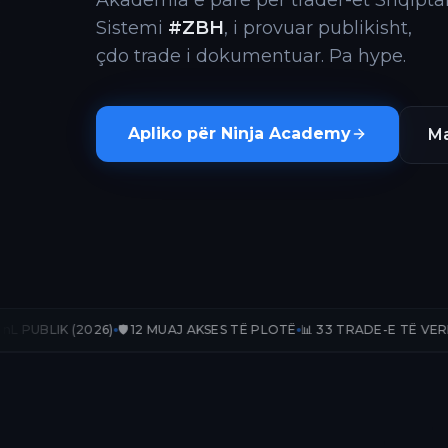
Akademia e parë për trader-ët Shqiptar
Sistemi
#ZBH
, i provuar publikisht,
çdo trade i dokumentuar. Pa hype.
Apliko për Ninja Academy
Ma
26)
🛡️ 12 MUAJ AKSES TË PLOTË
📊 33 TRADE-E TË VERIFIKUARA
📈 +