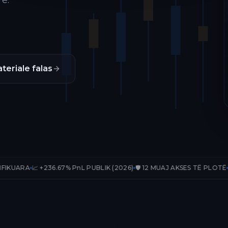
ë.
teriale falas
236.67% PnL PUBLIK (2026)
🛡️ 12 MUAJ AKSES TË PLOTË
📊 33 TRADE-