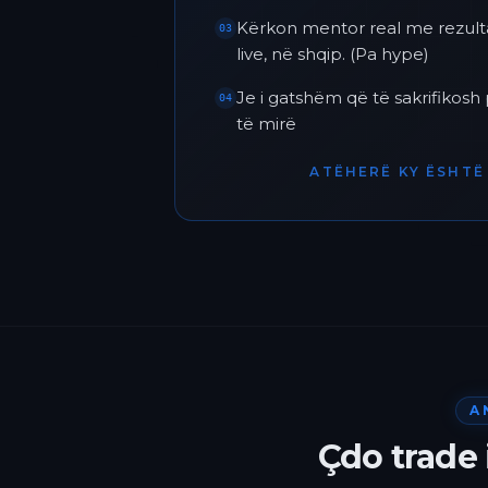
Kërkon mentor real me rezult
03
live, në shqip. (Pa hype)
Je i gatshëm që të sakrifikos
04
të mirë
ATËHERË KY ËSHTË 
A
Çdo trade