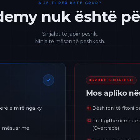
A JE TI PËR KËTË GRUP?
emy nuk është për
Sinjalet të japin peshk.
Ninja të mëson të peshkosh.
GRUPE SINJALESH
Mos apliko n
erë e mirë nga ky
Dëshironi të fitoni 
01
Pret gjithë ditën që
02
 të mësuar me
(Overtrade).