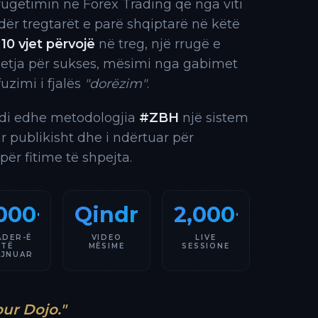
rrugëtimin në Forex Trading që nga viti
 ndër tregtarët e parë shqiptarë në këtë
10 vjet përvojë
në treg, një rrugë e
 etja për sukses, mësimi nga gabimet
fuzimi i fjalës
"dorëzim"
.
indi edhe metodologjia
#ZBH
një sistem
ar publikisht dhe i ndërtuar për
 për fitime të shpejta.
000+
Qindra
2,000+
ADER-Ë
VIDEO
LIVE
TË
MËSIME
SESSIONE
AJNUAR
our Dojo."