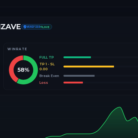
IZAVE
VERIFIED
LIVE
WINRATE
FULL TP
TP 1 - SL
58
%
0.00
Break Even
Loss