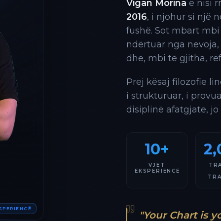
Vigan Morina
e nisi 
2016
, i njohur si një
fushë. Sot mbart mbi
ndërtuar nga nevoja,
dhe, mbi të gjitha, re
Prej kësaj filozofie l
i strukturuar, i provu
disiplinë afatgjate, jo
10+
2,
VJET
TR
EKSPERIENCË
TR
KSPERIENCË
"Your Chart is y