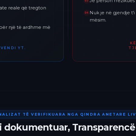
Je përson rrezikues 
03
ate reale që tregton
Nuk je në gjendje t
04
mësim.
h për një të ardhme më
K
VENDI YT.
TJ
NALIZAT TË VERIFIKUARA NGA QINDRA ANETARE LIV
 i dokumentuar, Transparencë