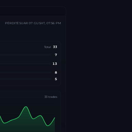
PËRDITËSUAR
07 GUSHT, 07:56 PM
Total
33
7
13
8
5
33
trades