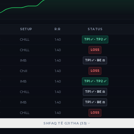
SETUP
R:R
STATUS
D
CHILL
1.40
TP1 ✅ - TP2 ✅
D
CHILL
1.40
LOSS
F
IMB
1.40
TP1 ✅ - BE ⚖️
Y
Chill
1.40
LOSS
Y
IMB
1.40
TP1 ✅ - TP2 ✅
D
CHILL
1.40
TP1 ✅ - BE ⚖️
Y
IMB
1.40
TP1 ✅ - BE ⚖️
D
CHILL
1.40
LOSS
SHFAQ TË GJITHA (
33
)