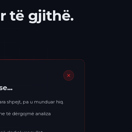
 të gjithë.
ëse…
para shpejt, pa u munduar hiq.
 ne të dërgojmë analiza