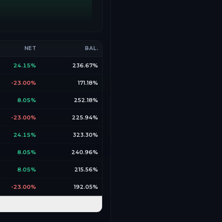
NET
BAL.
24.15%
236.67%
-23.00%
171.18%
8.05%
252.18%
-23.00%
225.94%
24.15%
323.30%
8.05%
240.96%
8.05%
215.56%
-23.00%
192.05%