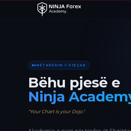
ANËTARËSIM 1-VJEÇAR
Bëhu pjesë e
Ninja Academ
"Your Chart is your Dojo."