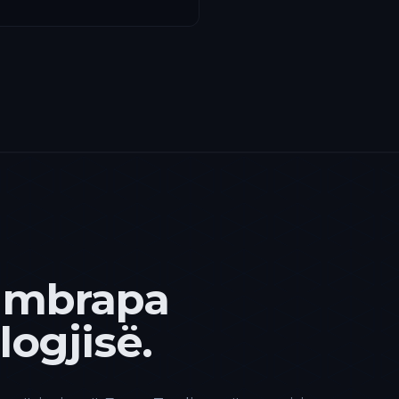
 mbrapa
ogjisë.