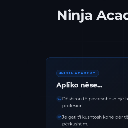
Ninja Acad
NINJA ACADEMY
Apliko nëse…
Dëshiron të pavarsohesh një h
01
profesion..
Je gati t'i kushtosh kohë për
02
përkushtim.