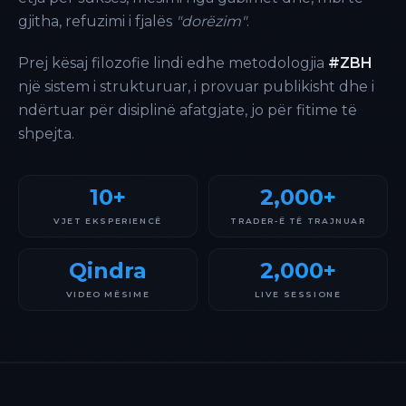
gjitha, refuzimi i fjalës
"dorëzim"
.
Prej kësaj filozofie lindi edhe metodologjia
#ZBH
një sistem i strukturuar, i provuar publikisht dhe i
ndërtuar për disiplinë afatgjate, jo për fitime të
shpejta.
10+
2,000+
VJET EKSPERIENCË
TRADER-Ë TË TRAJNUAR
Qindra
2,000+
VIDEO MËSIME
LIVE SESSIONE