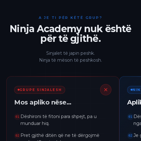
A JE TI PËR KËTË GRUP?
Ninja Academy nuk është
për të gjithë.
Sinjalet të japin peshk.
Ninja të mëson të peshkosh.
GRUPE SINJALESH
NI
Mos apliko nëse…
Apl
Dëshironi të fitoni para shpejt, pa u
Dës
01
01
munduar hiq.
nga
Pret gjithë ditën që ne të dërgojmë
Je 
02
02