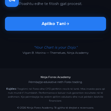
04
Poashtu edhe te fitosh gjat procesit.
Apliko Tani
"Your Chart is your Dojo."
Vigan B. Morina — Themelues, Ninja Academy
Ninja Forex Academy
Përmbajtje edukative rreth Forex trading.
Kujdes:
Tregtimi në Forex dhe CFD përfshin rrezik të lartë. Mos investo para që
nuk mund t'i humbësh. Performanca e kaluar nuk garanton rezultate në të
ardhmen. Kjo përmbajtje ka vetëm qëllim edukativ dhe nuk përbën këshillë
financiare.
©
2026
Ninja Forex Academy. Të gjitha të drejtat e rezervuara.