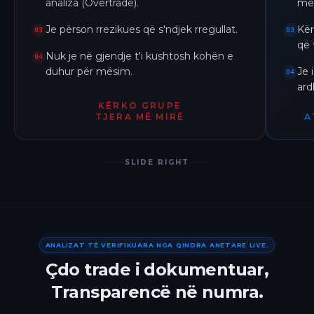
analiza (Overtrade).
me 
Je përson rrezikues që s'ndjek rregullat.
Kër
03
03
që 
Nuk je në gjendje t'i kushtosh kohën e
04
duhur për mësim.
Je 
04
ar
KËRKO GRUPE
TJERA MË MIRË
A
SLIDE RIGHT
ANALIZAT TË VERIFIKUARA NGA QINDRA ANETARE LIVE.
Çdo trade i dokumentuar,
Transparencë në numra.