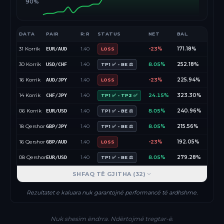
90%
DATA
PAIR
R:R
STATUS
NET
BAL.
31 Korrik
1.40
-23%
171.18%
EUR/AUD
LOSS
30 Korrik
1.40
8.05%
252.18%
USD/CHF
TP1 ✅ - BE ⚖️
16 Korrik
1.40
-23%
225.94%
AUD/JPY
LOSS
14 Korrik
1.40
24.15%
323.30%
CHF/JPY
TP1 ✅ - TP2 ✅
06 Korrik
1.40
8.05%
240.96%
EUR/USD
TP1 ✅ - BE ⚖️
18 Qershor
1.40
8.05%
215.56%
GBP/JPY
TP1 ✅ - BE ⚖️
16 Qershor
1.40
-23%
192.05%
GBP/AUD
LOSS
08 Qershor
1.40
8.05%
279.28%
EUR/USD
TP1 ✅ - BE ⚖️
SHFAQ TË GJITHA (
32
)
Rezultatet e kaluara nuk garantojnë performancë të ardhshme.
Nuk shesim ëndrra. Ndërtojmë tregtar-ë.