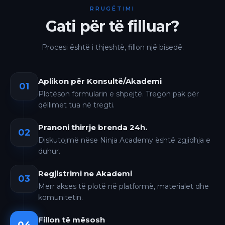
RRUGËTIMI
Gati për të filluar?
Procesi është i thjeshtë, fillon një bisedë.
Aplikon për Konsultë/Akademi
01
Plotëson formularin e shpejtë. Tregon pak për
qëllimet tua në tregti.
Pranoni thirrje brenda 24h.
02
Diskutojmë nëse Ninja Academy është zgjidhja e
duhur.
Regjistrimi ne Akademi
03
Merr akses të plotë në platformë, materialet dhe
komunitetin.
Fillon të mësosh