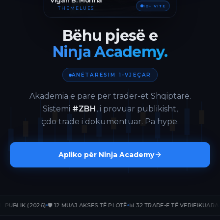
Vigan B. Morina
10+ VITE
THEMELUES
Bëhu pjesë e
Ninja Academy.
ANËTARËSIM 1-VJEÇAR
Akademia e parë për trader-ët Shqiptarë.
Sistemi
#ZBH
, i provuar publikisht,
çdo trade i dokumentuar. Pa hype.
Apliko për Ninja Academy
LIK (2026)
🛡️ 12 MUAJ AKSES TË PLOTË
📊 32 TRADE-E TË VERIFIKUARA
📈 +17