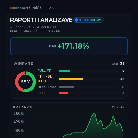
raporti-publik ·
2026
RAPORTI I ANALIZAVE
VERIFIED
LIVE
01 Janar
2026
→
31 Korrik 2026
PËRDITËSUAR
06 GUSHT, 01:47 PM
+
171.18
%
PNL
WINRATE
Total
32
FULL TP
6
TP 1 - SL
13
55
%
0.00
Break Even
8
Loss
5
BALANCE
32
trades
360%
270%
180%