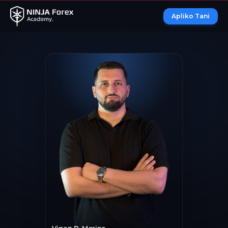
Apliko Tani