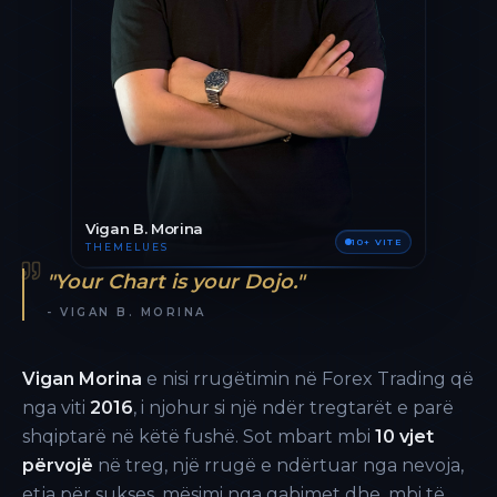
Vigan B. Morina
10+ VITE
THEMELUES
"Your Chart is your Dojo."
- VIGAN B. MORINA
Vigan Morina
e nisi rrugëtimin në Forex Trading që
nga viti
2016
, i njohur si një ndër tregtarët e parë
shqiptarë në këtë fushë. Sot mbart mbi
10 vjet
përvojë
në treg, një rrugë e ndërtuar nga nevoja,
etja për sukses, mësimi nga gabimet dhe, mbi të