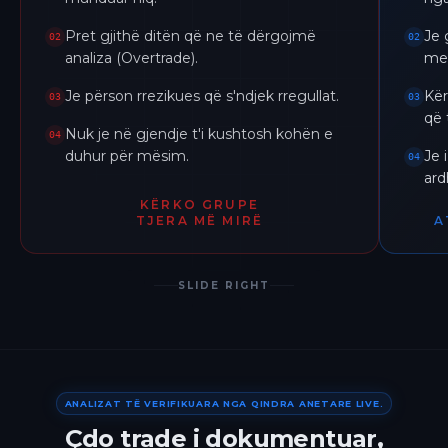
Pret gjithë ditën që ne të dërgojmë
Je 
02
02
analiza (Overtrade).
me 
Je përson rrezikues që s'ndjek rregullat.
Kër
03
03
që 
Nuk je në gjendje t'i kushtosh kohën e
04
duhur për mësim.
Je 
04
ar
KËRKO GRUPE
TJERA MË MIRË
A
SLIDE RIGHT
ANALIZAT TË VERIFIKUARA NGA QINDRA ANETARE LIVE.
Çdo trade i dokumentuar,