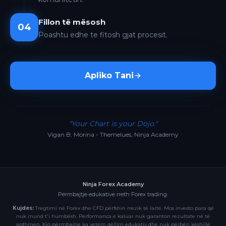
Fillon të mësosh
04
Poashtu edhe te fitosh gjat procesit.
Apliko Tani
"Your Chart is your Dojo."
Vigan B. Morina - Themelues, Ninja Academy
Ninja Forex Academy
Përmbajtje edukative rreth Forex trading.
Kujdes:
Tregtimi në Forex dhe CFD përfshin rrezik të lartë. Mos investo para që
nuk mund t'i humbësh. Performanca e kaluar nuk garanton rezultate në të
ardhmen. Kjo përmbajtje ka vetëm qëllim edukativ dhe nuk përbën këshillë