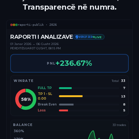
Transparencë në numra.
raporti-publik ·
2026
RAPORTI I ANALIZAVE
VERIFIED
LIVE
01 Janar
2026
→
06 Gusht 2026
PËRDITËSUAR
07 GUSHT, 08:15 PM
+
236.67
%
PNL
WINRATE
Total
33
FULL TP
7
TP 1 - SL
13
58
%
0.00
Break Even
8
Loss
5
BALANCE
33
trades
360%