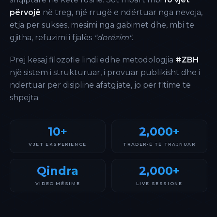
përvojë
në treg, një rrugë e ndërtuar nga nevoja,
etja për sukses, mësimi nga gabimet dhe, mbi të
gjitha, refuzimi i fjalës
"dorëzim"
.
Prej kësaj filozofie lindi edhe metodologjia
#ZBH
një sistem i strukturuar, i provuar publikisht dhe i
ndërtuar për disiplinë afatgjate, jo për fitime të
shpejta.
10+
2,000+
VJET EKSPERIENCË
TRADER-Ë TË TRAJNUAR
Qindra
2,000+
VIDEO MËSIME
LIVE SESSIONE