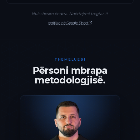
Nuk shesim ëndrra. Ndërtojmë tregtar-ë.
Verifiko në Google Sheet
THEMELUESI
Përsoni mbrapa
metodologjisë.