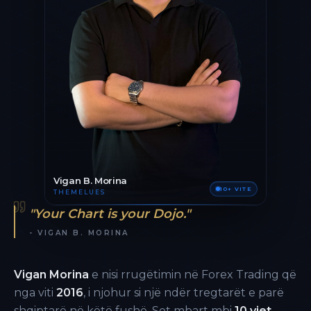
Vigan B. Morina
10+ VITE
THEMELUES
"Your Chart is your Dojo."
- VIGAN B. MORINA
Vigan Morina
e nisi rrugëtimin në Forex Trading që
nga viti
2016
, i njohur si një ndër tregtarët e parë
shqiptarë në këtë fushë. Sot mbart mbi
10 vjet