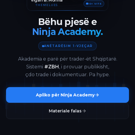
Vigan B. Morina
10+ VITE
THEMELUES
Bëhu pjesë e
Ninja Academy.
ANËTARËSIM 1-VJEÇAR
Akademia e parë për trader-ët Shqiptarë.
Sistemi
#ZBH
, i provuar publikisht,
çdo trade i dokumentuar. Pa hype.
Apliko për Ninja Academy
Materiale falas