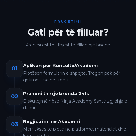
RRUGËTIMI
Gati për të filluar?
Procesi është i thjeshtë, fillon një bisedë.
Aplikon për Konsultë/Akademi
01
Plotëson formularin e shpejtë. Tregon pak për
qëllimet tua në tregti.
Pranoni thirrje brenda 24h.
02
Diskutojmë nëse Ninja Academy është zgjidhja e
duhur.
Regjistrimi ne Akademi
03
Merr akses të plotë në platformë, materialet dhe
komunitetin.