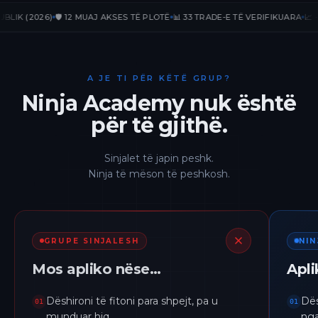
(2026)
🛡️ 12 MUAJ AKSES TË PLOTË
📊 33 TRADE-E TË VERIFIKUARA
📈 +236.6
A JE TI PËR KËTË GRUP?
Ninja Academy nuk është
për të gjithë.
Sinjalet të japin peshk.
Ninja të mëson të peshkosh.
GRUPE SINJALESH
NI
Mos apliko nëse…
Apl
Dëshironi të fitoni para shpejt, pa u
Dës
01
01
munduar hiq.
nga