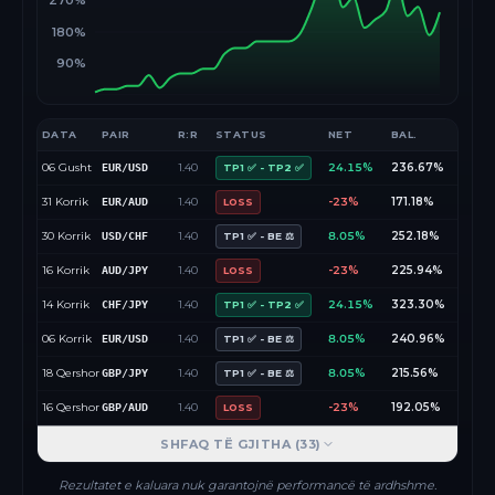
270%
180%
90%
DATA
PAIR
R:R
STATUS
NET
BAL.
06 Gusht
1.40
24.15%
236.67%
EUR/USD
TP1 ✅ - TP2 ✅
31 Korrik
1.40
-23%
171.18%
EUR/AUD
LOSS
30 Korrik
1.40
8.05%
252.18%
USD/CHF
TP1 ✅ - BE ⚖️
16 Korrik
1.40
-23%
225.94%
AUD/JPY
LOSS
14 Korrik
1.40
24.15%
323.30%
CHF/JPY
TP1 ✅ - TP2 ✅
06 Korrik
1.40
8.05%
240.96%
EUR/USD
TP1 ✅ - BE ⚖️
18 Qershor
1.40
8.05%
215.56%
GBP/JPY
TP1 ✅ - BE ⚖️
16 Qershor
1.40
-23%
192.05%
GBP/AUD
LOSS
SHFAQ TË GJITHA (
33
)
Rezultatet e kaluara nuk garantojnë performancë të ardhshme.