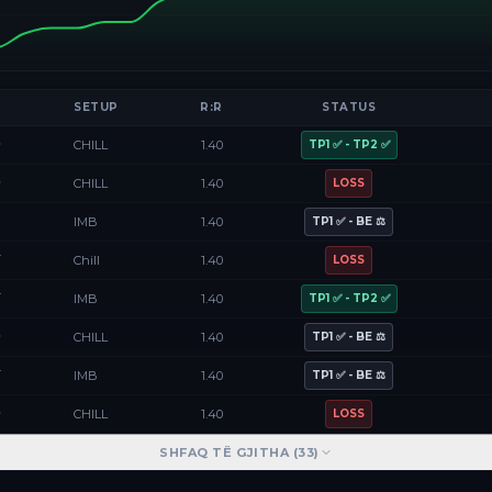
SETUP
R:R
STATUS
D
CHILL
1.40
TP1 ✅ - TP2 ✅
D
CHILL
1.40
LOSS
F
IMB
1.40
TP1 ✅ - BE ⚖️
Y
Chill
1.40
LOSS
Y
IMB
1.40
TP1 ✅ - TP2 ✅
D
CHILL
1.40
TP1 ✅ - BE ⚖️
Y
IMB
1.40
TP1 ✅ - BE ⚖️
D
CHILL
1.40
LOSS
SHFAQ TË GJITHA (
33
)