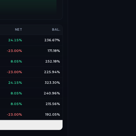
NET
BAL.
24.15%
236.67%
-23.00%
171.18%
8.05%
252.18%
-23.00%
225.94%
24.15%
323.30%
8.05%
240.96%
8.05%
215.56%
-23.00%
192.05%