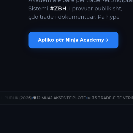
Akademia e parë për trader-ët Shqiptar
Sistemi
#ZBH
, i provuar publikisht,
çdo trade i dokumentuar. Pa hype.
Apliko për Ninja Academy
)
🛡️ 12 MUAJ AKSES TË PLOTË
📊 33 TRADE-E TË VERIFIKUARA
📈 +23