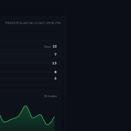
PËRDITËSUAR
06 GUSHT, 09:16 PM
Total
33
7
13
8
5
33
trades