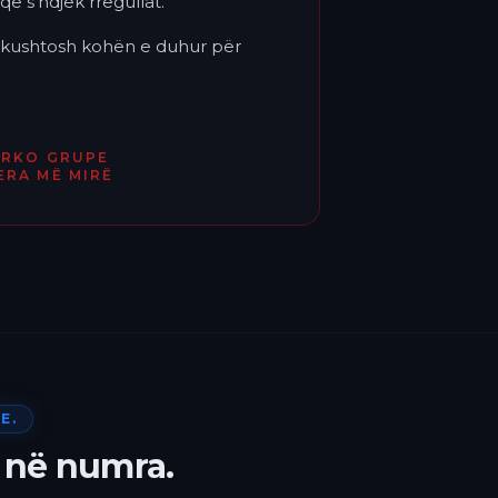
që s'ndjek rregullat.
'i kushtosh kohën e duhur për
ËRKO GRUPE
ERA MË MIRË
E.
 në numra.