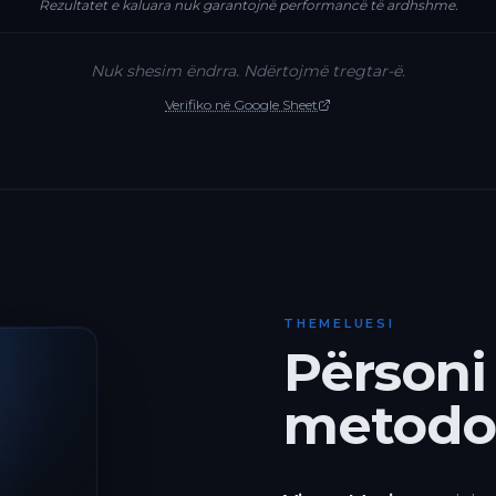
Rezultatet e kaluara nuk garantojnë performancë të ardhshme.
Nuk shesim ëndrra. Ndërtojmë tregtar-ë.
Verifiko në Google Sheet
THEMELUESI
Përsoni
metodol