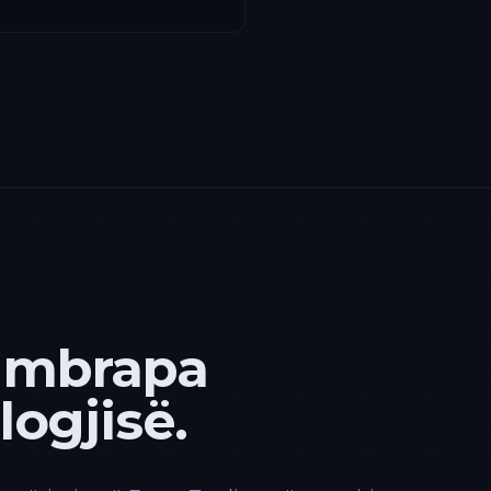
 mbrapa
ogjisë.