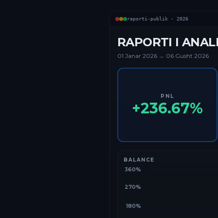
raporti-publik ·
2026
RAPORTI I ANAL
01 Janar
2026
→
06 Gusht 2026
PNL
+
236.67
%
BALANCE
360%
270%
180%