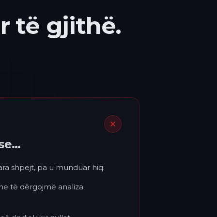
 të gjithë.
ëse…
para shpejt, pa u munduar hiq.
 ne të dërgojmë analiza