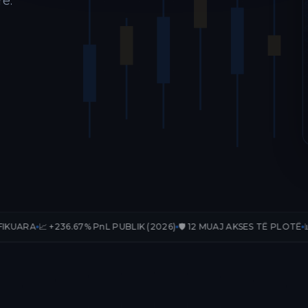
ë.
6.67% PnL PUBLIK (2026)
🛡️ 12 MUAJ AKSES TË PLOTË
📊 33 TRADE-E 