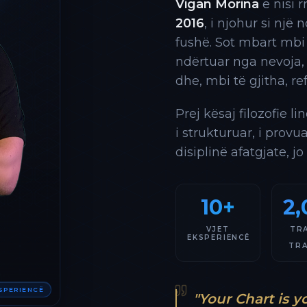
Vigan Morina
e nisi 
2016
, i njohur si një
fushë. Sot mbart mbi
ndërtuar nga nevoja,
dhe, mbi të gjitha, re
Prej kësaj filozofie l
i strukturuar, i provu
disiplinë afatgjate, jo
10+
2,
VJET
TR
EKSPERIENCË
TR
KSPERIENCË
"Your Chart is y