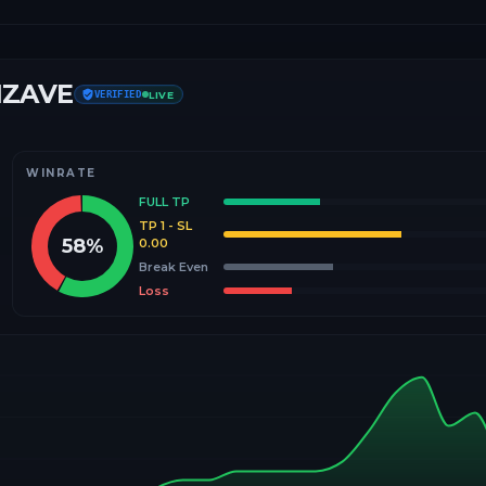
IZAVE
VERIFIED
LIVE
WINRATE
FULL TP
TP 1 - SL
58
%
0.00
Break Even
Loss