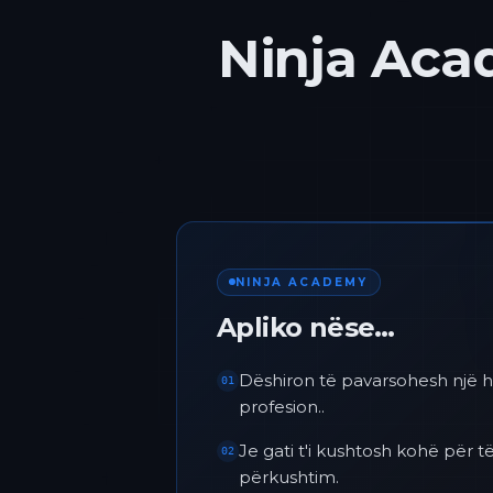
Ninja Acad
NINJA ACADEMY
Apliko nëse…
Dëshiron të pavarsohesh një h
01
profesion..
Je gati t'i kushtosh kohë për
02
përkushtim.