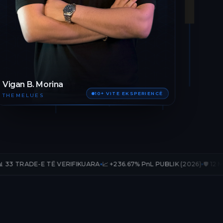
Vigan B. Morina
10+ VITE EKSPERIENCË
THEMELUES
TË VERIFIKUARA
📈 +236.67% PnL PUBLIK (2026)
🛡️ 12 MUAJ AKSES TË