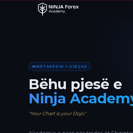
ANËTARËSIM 1-VJEÇAR
Bëhu pjesë e
Ninja Academ
"Your Chart is your Dojo."