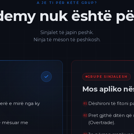
A JE TI PËR KËTË GRUP?
emy nuk është për
Sinjalet të japin peshk.
Ninja të mëson të peshkosh.
GRUPE SINJALESH
Mos apliko n
erë e mirë nga ky
Dëshironi të fitoni 
01
Pret gjithë ditën që
02
 të mësuar me
(Overtrade).