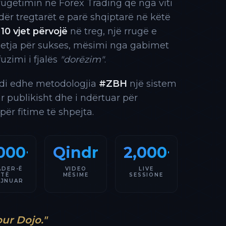
rrugëtimin në Forex Trading që nga viti
 ndër tregtarët e parë shqiptarë në këtë
10 vjet përvojë
në treg, një rrugë e
 etja për sukses, mësimi nga gabimet
fuzimi i fjalës
"dorëzim"
.
indi edhe metodologjia
#ZBH
një sistem
ar publikisht dhe i ndërtuar për
 për fitime të shpejta.
000+
Qindra
2,000+
ADER-Ë
VIDEO
LIVE
TË
MËSIME
SESSIONE
AJNUAR
our Dojo."