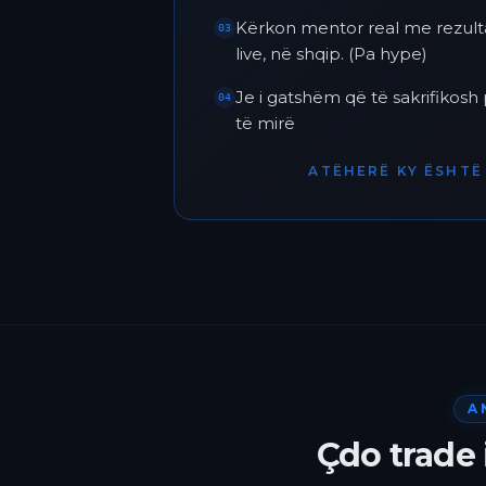
Kërkon mentor real me rezult
03
live, në shqip. (Pa hype)
Je i gatshëm që të sakrifikos
04
të mirë
ATËHERË KY ËSHTË 
A
Çdo trade