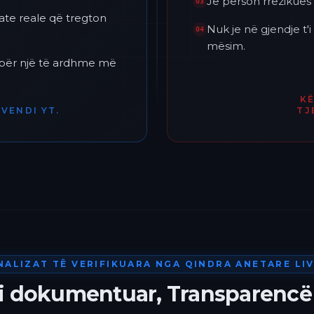
Je përson rrezikues 
03
ate reale që tregton
Nuk je në gjendje t
04
mësim.
h për një të ardhme më
K
VENDI YT.
TJ
NALIZAT TË VERIFIKUARA NGA QINDRA ANETARE LIV
 i dokumentuar, Transparencë