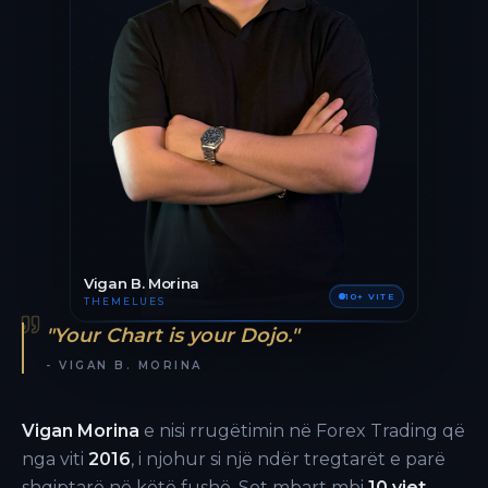
Vigan B. Morina
10+ VITE
THEMELUES
"Your Chart is your Dojo."
- VIGAN B. MORINA
Vigan Morina
e nisi rrugëtimin në Forex Trading që
nga viti
2016
, i njohur si një ndër tregtarët e parë
shqiptarë në këtë fushë. Sot mbart mbi
10 vjet