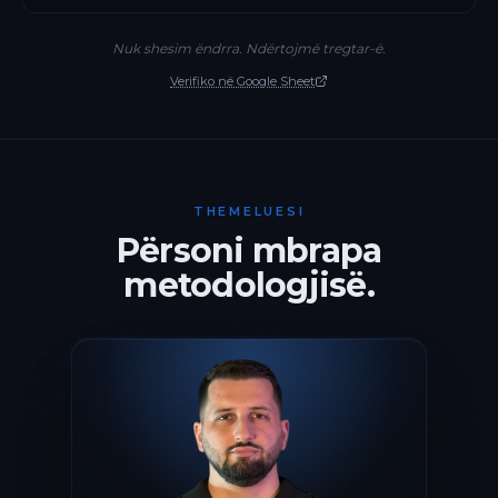
Nuk shesim ëndrra. Ndërtojmë tregtar-ë.
Verifiko në Google Sheet
THEMELUESI
Përsoni mbrapa
metodologjisë.