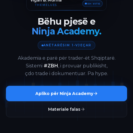
Vigan B. Morina
10+ VITE
THEMELUES
Bëhu pjesë e
Ninja Academy.
ANËTARËSIM 1-VJEÇAR
Akademia e parë për trader-ët Shqiptarë.
Sistemi
#ZBH
, i provuar publikisht,
çdo trade i dokumentuar. Pa hype.
Apliko për Ninja Academy
Materiale falas