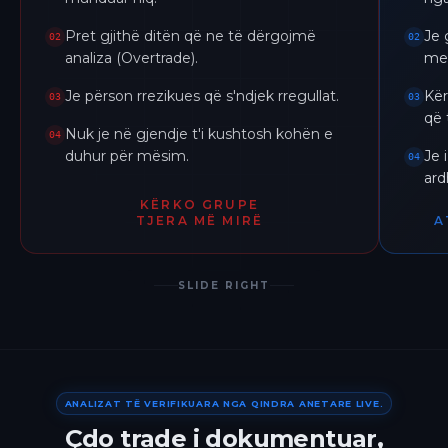
Pret gjithë ditën që ne të dërgojmë
Je 
02
02
analiza (Overtrade).
me 
Je përson rrezikues që s'ndjek rregullat.
Kër
03
03
që 
Nuk je në gjendje t'i kushtosh kohën e
04
duhur për mësim.
Je 
04
ar
KËRKO GRUPE
TJERA MË MIRË
A
SLIDE RIGHT
ANALIZAT TË VERIFIKUARA NGA QINDRA ANETARE LIVE.
Çdo trade i dokumentuar,