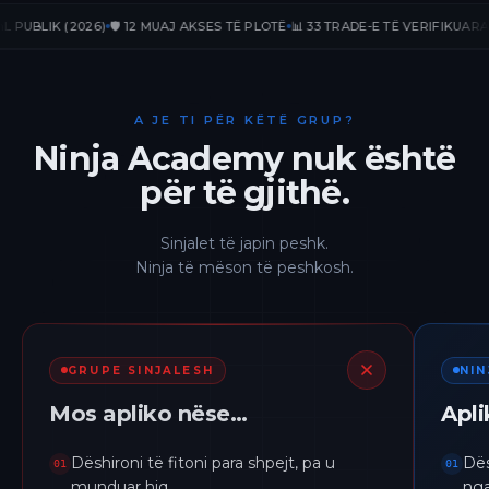
LIK (2026)
🛡️ 12 MUAJ AKSES TË PLOTË
📊 33 TRADE-E TË VERIFIKUARA
📈 +2
A JE TI PËR KËTË GRUP?
Ninja Academy nuk është
për të gjithë.
Sinjalet të japin peshk.
Ninja të mëson të peshkosh.
GRUPE SINJALESH
NI
Mos apliko nëse…
Apl
Dëshironi të fitoni para shpejt, pa u
Dës
01
01
munduar hiq.
nga