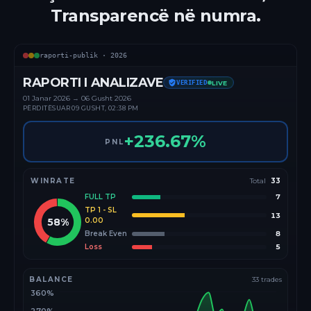
Transparencë në numra.
raporti-publik ·
2026
RAPORTI I ANALIZAVE
VERIFIED
LIVE
01 Janar
2026
→
06 Gusht 2026
PËRDITËSUAR
09 GUSHT, 02:38 PM
+
236.67
%
PNL
WINRATE
Total
33
FULL TP
7
TP 1 - SL
13
58
%
0.00
Break Even
8
Loss
5
BALANCE
33
trades
360%