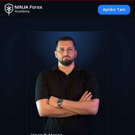
Apliko Tani