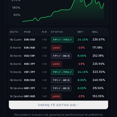
270%
180%
90%
DATA
PAIR
R:R
STATUS
NET
BAL.
06 Gusht
1.40
24.15%
236.67%
EUR/USD
TP1 ✅ - TP2 ✅
31 Korrik
1.40
-23%
171.18%
EUR/AUD
LOSS
30 Korrik
1.40
8.05%
252.18%
USD/CHF
TP1 ✅ - BE ⚖️
16 Korrik
1.40
-23%
225.94%
AUD/JPY
LOSS
14 Korrik
1.40
24.15%
323.30%
CHF/JPY
TP1 ✅ - TP2 ✅
06 Korrik
1.40
8.05%
240.96%
EUR/USD
TP1 ✅ - BE ⚖️
18 Qershor
1.40
8.05%
215.56%
GBP/JPY
TP1 ✅ - BE ⚖️
16 Qershor
1.40
-23%
192.05%
GBP/AUD
LOSS
SHFAQ TË GJITHA (
33
)
Rezultatet e kaluara nuk garantojnë performancë të ardhshme.