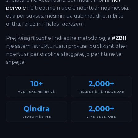
përvojë
në treg, një rrugë e ndërtuar nga nevoja,
etja për sukses, mësimi nga gabimet dhe, mbi të
gjitha, refuzimi i fjalës
"dorëzim"
.
Prej kësaj filozofie lindi edhe metodologjia
#ZBH
një sistem i strukturuar, i provuar publikisht dhe i
ndërtuar për disiplinë afatgjate, jo për fitime të
shpejta.
10+
2,000+
VJET EKSPERIENCË
TRADER-Ë TË TRAJNUAR
Qindra
2,000+
VIDEO MËSIME
LIVE SESSIONE