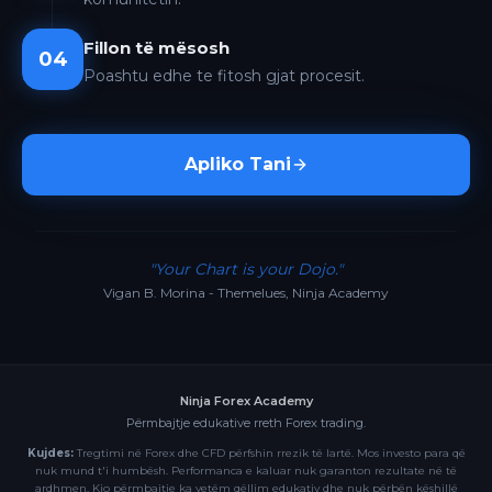
Fillon të mësosh
04
Poashtu edhe te fitosh gjat procesit.
Apliko Tani
"Your Chart is your Dojo."
Vigan B. Morina - Themelues, Ninja Academy
Ninja Forex Academy
Përmbajtje edukative rreth Forex trading.
Kujdes:
Tregtimi në Forex dhe CFD përfshin rrezik të lartë. Mos investo para që
nuk mund t'i humbësh. Performanca e kaluar nuk garanton rezultate në të
ardhmen. Kjo përmbajtje ka vetëm qëllim edukativ dhe nuk përbën këshillë