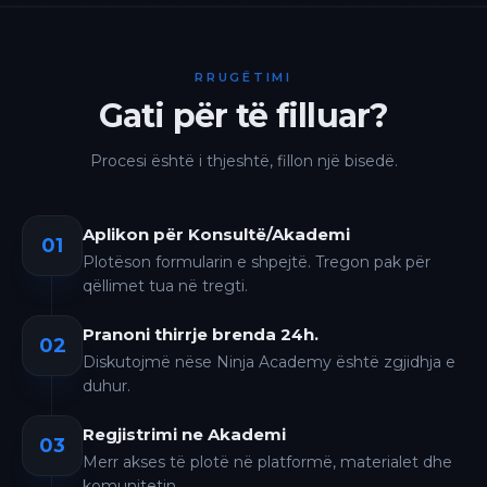
RRUGËTIMI
Gati për të filluar?
Procesi është i thjeshtë, fillon një bisedë.
Aplikon për Konsultë/Akademi
01
Plotëson formularin e shpejtë. Tregon pak për
qëllimet tua në tregti.
Pranoni thirrje brenda 24h.
02
Diskutojmë nëse Ninja Academy është zgjidhja e
duhur.
Regjistrimi ne Akademi
03
Merr akses të plotë në platformë, materialet dhe
komunitetin.