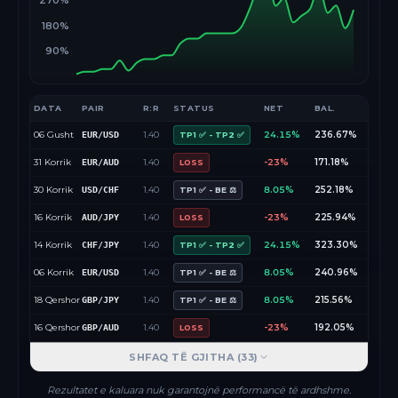
270%
180%
90%
DATA
PAIR
R:R
STATUS
NET
BAL.
06 Gusht
1.40
24.15%
236.67%
EUR/USD
TP1 ✅ - TP2 ✅
31 Korrik
1.40
-23%
171.18%
EUR/AUD
LOSS
30 Korrik
1.40
8.05%
252.18%
USD/CHF
TP1 ✅ - BE ⚖️
16 Korrik
1.40
-23%
225.94%
AUD/JPY
LOSS
14 Korrik
1.40
24.15%
323.30%
CHF/JPY
TP1 ✅ - TP2 ✅
06 Korrik
1.40
8.05%
240.96%
EUR/USD
TP1 ✅ - BE ⚖️
18 Qershor
1.40
8.05%
215.56%
GBP/JPY
TP1 ✅ - BE ⚖️
16 Qershor
1.40
-23%
192.05%
GBP/AUD
LOSS
SHFAQ TË GJITHA (
33
)
Rezultatet e kaluara nuk garantojnë performancë të ardhshme.