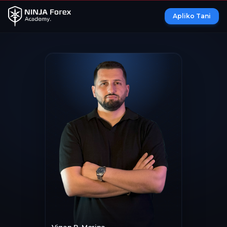
Apliko Tani