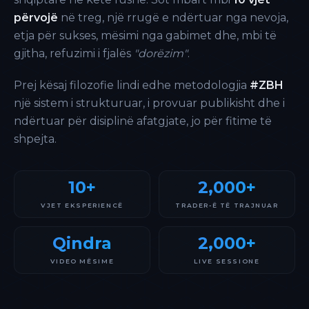
përvojë
në treg, një rrugë e ndërtuar nga nevoja,
etja për sukses, mësimi nga gabimet dhe, mbi të
gjitha, refuzimi i fjalës
"dorëzim"
.
Prej kësaj filozofie lindi edhe metodologjia
#ZBH
një sistem i strukturuar, i provuar publikisht dhe i
ndërtuar për disiplinë afatgjate, jo për fitime të
shpejta.
10+
2,000+
VJET EKSPERIENCË
TRADER-Ë TË TRAJNUAR
Qindra
2,000+
VIDEO MËSIME
LIVE SESSIONE