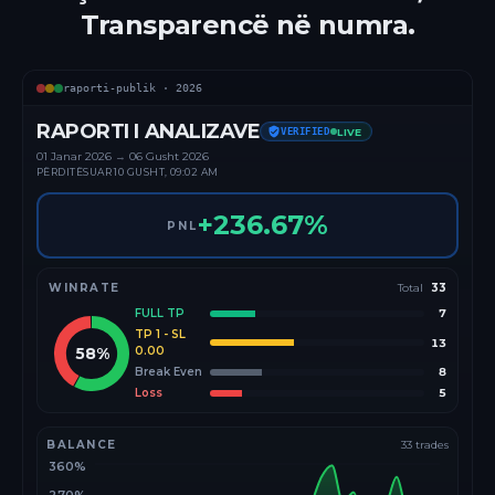
Transparencë në numra.
raporti-publik ·
2026
RAPORTI I ANALIZAVE
VERIFIED
LIVE
01 Janar
2026
→
06 Gusht 2026
PËRDITËSUAR
10 GUSHT, 09:02 AM
+
236.67
%
PNL
WINRATE
Total
33
FULL TP
7
TP 1 - SL
13
58
%
0.00
Break Even
8
Loss
5
BALANCE
33
trades
360%