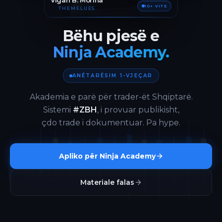
Vigan B. Morina
10+ VITE
THEMELUES
Bëhu pjesë e
Ninja Academy.
ANËTARËSIM 1-VJEÇAR
Akademia e parë për trader-ët Shqiptarë.
Sistemi
#ZBH
, i provuar publikisht,
çdo trade i dokumentuar. Pa hype.
Apliko për Ninja Academy
Materiale falas