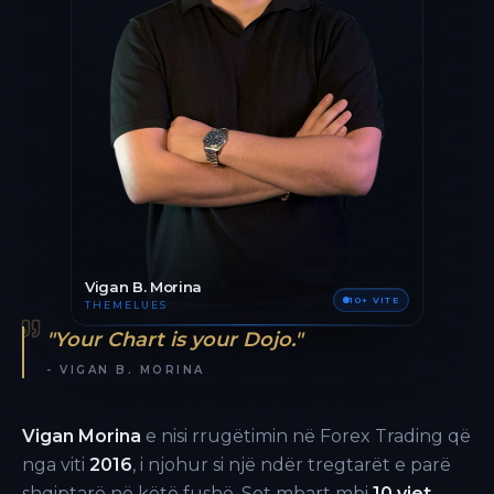
Vigan B. Morina
10+ VITE
THEMELUES
"Your Chart is your Dojo."
- VIGAN B. MORINA
Vigan Morina
e nisi rrugëtimin në Forex Trading që
nga viti
2016
, i njohur si një ndër tregtarët e parë
shqiptarë në këtë fushë. Sot mbart mbi
10 vjet