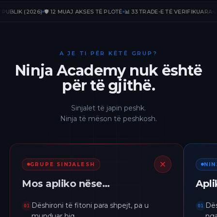
IK (2026)
🛡️ 12 MUAJ AKSES TË PLOTË
📊 33 TRADE-E TË VERIFIKUARA
📈 +23
A JE TI PËR KËTË GRUP?
Ninja Academy nuk është
për të gjithë.
Sinjalet të japin peshk.
Ninja të mëson të peshkosh.
GRUPE SINJALESH
NI
Mos apliko nëse…
Apl
Dëshironi të fitoni para shpejt, pa u
Dës
01
01
munduar hiq.
nga