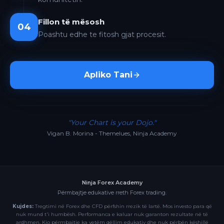
Fillon të mësosh
04
Poashtu edhe te fitosh gjat procesit.
Apliko Tani
"Your Chart is your Dojo."
Vigan B. Morina - Themelues, Ninja Academy
Ninja Forex Academy
Përmbajtje edukative rreth Forex trading.
Kujdes:
Tregtimi në Forex dhe CFD përfshin rrezik të lartë. Mos investo para që
nuk mund t'i humbësh. Performanca e kaluar nuk garanton rezultate në të
ardhmen. Kjo përmbajtje ka vetëm qëllim edukativ dhe nuk përbën këshillë