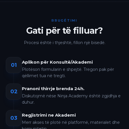
RRUGËTIMI
Gati për të filluar?
Procesi është i thjeshtë, fillon një bisedë.
Aplikon për Konsultë/Akademi
01
Plotëson formularin e shpejtë. Tregon pak për
qëllimet tua në tregti.
Pranoni thirrje brenda 24h.
02
Diskutojmë nëse Ninja Academy është zgjidhja e
duhur.
Regjistrimi ne Akademi
03
Merr akses të plotë në platformë, materialet dhe
komunitetin.