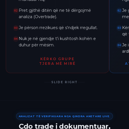
Pret gjithë ditën që ne të dërgojmë
Je 
02
02
analiza (Overtrade).
me 
Je përson rrezikues që s'ndjek rregullat.
Kër
03
03
që 
Nuk je në gjendje t'i kushtosh kohën e
04
duhur për mësim.
Je 
04
ar
KËRKO GRUPE
TJERA MË MIRË
A
SLIDE RIGHT
ANALIZAT TË VERIFIKUARA NGA QINDRA ANETARE LIVE.
Çdo trade i dokumentuar,