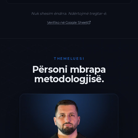
Nuk shesim ëndrra. Ndërtojmë tregtar-ë.
Verifiko në Google Sheet
THEMELUESI
Përsoni mbrapa
metodologjisë.