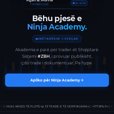
Vigan B. Morina
10+ VITE
THEMELUES
Bëhu pjesë e
Ninja Academy.
ANËTARËSIM 1-VJEÇAR
Akademia e parë për trader-ët Shqiptarë.
Sistemi
#ZBH
, i provuar publikisht,
çdo trade i dokumentuar. Pa hype.
Apliko për Ninja Academy
 MUAJ AKSES TË PLOTË
📊 33 TRADE-E TË VERIFIKUARA
📈 +171.18% PnL PUBLIK