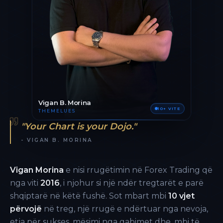
Vigan B. Morina
10+ VITE
THEMELUES
"Your Chart is your Dojo."
- VIGAN B. MORINA
Vigan Morina
e nisi rrugëtimin në Forex Trading që
nga viti
2016
, i njohur si një ndër tregtarët e parë
shqiptarë në këtë fushë. Sot mbart mbi
10 vjet
përvojë
në treg, një rrugë e ndërtuar nga nevoja,
etja për sukses, mësimi nga gabimet dhe, mbi të