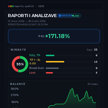
raporti-publik ·
2026
RAPORTI I ANALIZAVE
VERIFIED
LIVE
01 Janar
2026
→
06 Gusht 2026
PËRDITËSUAR
06 GUSHT, 03:33 PM
+
171.18
%
PNL
WINRATE
Total
33
FULL TP
6
TP 1 - SL
13
55
%
0.00
Break Even
9
Loss
5
BALANCE
33
trades
360%
270%
180%