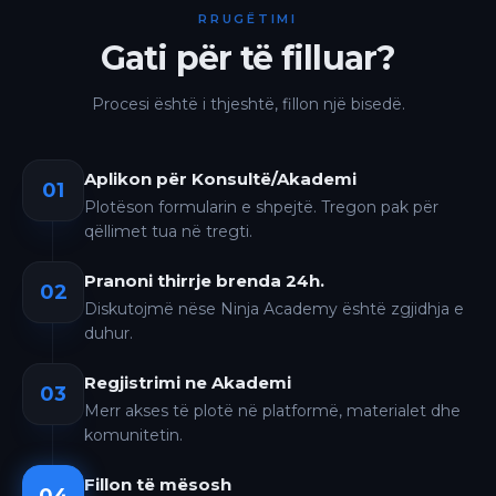
RRUGËTIMI
Gati për të filluar?
Procesi është i thjeshtë, fillon një bisedë.
Aplikon për Konsultë/Akademi
01
Plotëson formularin e shpejtë. Tregon pak për
qëllimet tua në tregti.
Pranoni thirrje brenda 24h.
02
Diskutojmë nëse Ninja Academy është zgjidhja e
duhur.
Regjistrimi ne Akademi
03
Merr akses të plotë në platformë, materialet dhe
komunitetin.
Fillon të mësosh