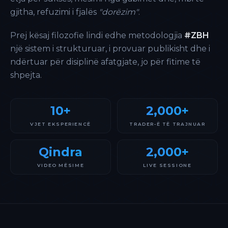
gjitha, refuzimi i fjalës
"dorëzim"
.
Prej kësaj filozofie lindi edhe metodologjia
#ZBH
një sistem i strukturuar, i provuar publikisht dhe i
ndërtuar për disiplinë afatgjate, jo për fitime të
shpejta.
10+
2,000+
VJET EKSPERIENCË
TRADER-Ë TË TRAJNUAR
Qindra
2,000+
VIDEO MËSIME
LIVE SESSIONE