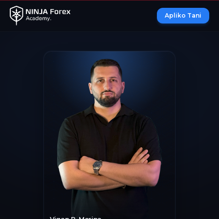
Apliko Tani