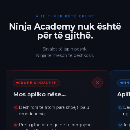
A JE TI PËR KËTË GRUP?
Ninja Academy nuk është
për të gjithë.
Sinjalet të japin peshk.
Ninja të mëson të peshkosh.
GRUPE SINJALESH
NI
Mos apliko nëse…
Apl
Dëshironi të fitoni para shpejt, pa u
Dës
01
01
munduar hiq.
nga
Pret gjithë ditën që ne të dërgojmë
Je 
02
02