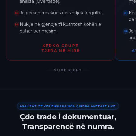
analiza (Overtrade).
me 
Je përson rrezikues që s'ndjek rregullat.
Kër
03
03
që 
Nuk je në gjendje t'i kushtosh kohën e
04
duhur për mësim.
Je 
04
ar
KËRKO GRUPE
TJERA MË MIRË
A
SLIDE RIGHT
ANALIZAT TË VERIFIKUARA NGA QINDRA ANETARE LIVE.
Çdo trade i dokumentuar,
Transparencë në numra.