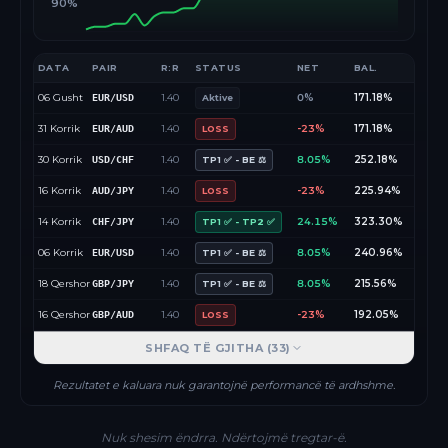
90%
DATA
PAIR
R:R
STATUS
NET
BAL.
06 Gusht
1.40
0%
171.18%
EUR/USD
Aktive
31 Korrik
1.40
-23%
171.18%
EUR/AUD
LOSS
30 Korrik
1.40
8.05%
252.18%
USD/CHF
TP1 ✅ - BE ⚖️
16 Korrik
1.40
-23%
225.94%
AUD/JPY
LOSS
14 Korrik
1.40
24.15%
323.30%
CHF/JPY
TP1 ✅ - TP2 ✅
06 Korrik
1.40
8.05%
240.96%
EUR/USD
TP1 ✅ - BE ⚖️
18 Qershor
1.40
8.05%
215.56%
GBP/JPY
TP1 ✅ - BE ⚖️
16 Qershor
1.40
-23%
192.05%
GBP/AUD
LOSS
SHFAQ TË GJITHA (
33
)
Rezultatet e kaluara nuk garantojnë performancë të ardhshme.
Nuk shesim ëndrra. Ndërtojmë tregtar-ë.