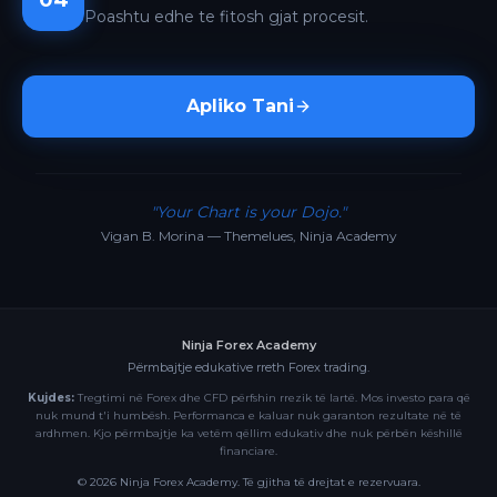
04
Poashtu edhe te fitosh gjat procesit.
Apliko Tani
"Your Chart is your Dojo."
Vigan B. Morina — Themelues, Ninja Academy
Ninja Forex Academy
Përmbajtje edukative rreth Forex trading.
Kujdes:
Tregtimi në Forex dhe CFD përfshin rrezik të lartë. Mos investo para që
nuk mund t'i humbësh. Performanca e kaluar nuk garanton rezultate në të
ardhmen. Kjo përmbajtje ka vetëm qëllim edukativ dhe nuk përbën këshillë
financiare.
©
2026
Ninja Forex Academy. Të gjitha të drejtat e rezervuara.