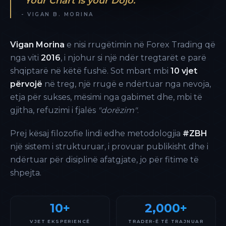
"Your Chart is your Dojo."
- VIGAN B. MORINA
Vigan Morina
e nisi rrugëtimin në Forex Trading që
nga viti
2016
, i njohur si një ndër tregtarët e parë
shqiptarë në këtë fushë. Sot mbart mbi
10 vjet
përvojë
në treg, një rrugë e ndërtuar nga nevoja,
etja për sukses, mësimi nga gabimet dhe, mbi të
gjitha, refuzimi i fjalës
"dorëzim"
.
Prej kësaj filozofie lindi edhe metodologjia
#ZBH
një sistem i strukturuar, i provuar publikisht dhe i
ndërtuar për disiplinë afatgjate, jo për fitime të
shpejta.
10+
2,000+
VJET EKSPERIENCË
TRADER-Ë TË TRAJNUAR