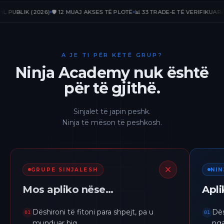
BLIK (2026)
🛡️ 12 MUAJ AKSES TË PLOTË
📊 33 TRADE-E TË VERIFIKUARA
📈 +
A JE TI PËR KËTË GRUP?
Ninja Academy nuk është
për të gjithë.
Sinjalet të japin peshk.
Ninja të mëson të peshkosh.
GRUPE SINJALESH
NI
Mos apliko nëse…
Apl
Dëshironi të fitoni para shpejt, pa u
Dës
01
01
munduar hiq.
nga