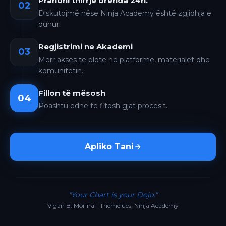
Pranoni thirrje brenda 24h.
02
Diskutojmë nëse Ninja Academy është zgjidhja e
duhur.
Regjistrimi ne Akademi
03
Merr akses të plotë në platformë, materialet dhe
komunitetin.
Fillon të mësosh
04
Poashtu edhe te fitosh gjat procesit.
Apliko Tani
"Your Chart is your Dojo."
Vigan B. Morina - Themelues, Ninja Academy