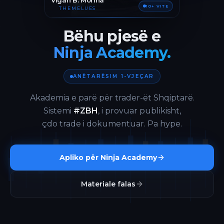
Vigan B. Morina
10+ VITE
THEMELUES
Bëhu pjesë e
Ninja Academy.
ANËTARËSIM 1-VJEÇAR
Akademia e parë për trader-ët Shqiptarë.
Sistemi
#ZBH
, i provuar publikisht,
çdo trade i dokumentuar. Pa hype.
Apliko për Ninja Academy
Materiale falas