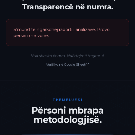
Transparencë në numra.
S'mund të ngarkohej raporti i analizave. Provo
përsëri më vonë.
Nuk shesim ëndrra. Ndërtojmë tregtar-ë.
Verifiko në Google Sheet
THEMELUESI
Përsoni mbrapa
metodologjisë.