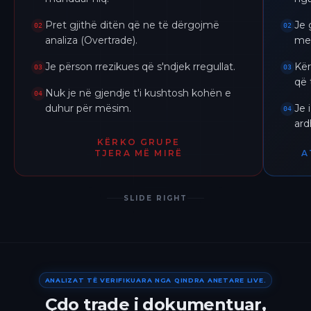
Pret gjithë ditën që ne të dërgojmë
Je 
02
02
analiza (Overtrade).
me 
Je përson rrezikues që s'ndjek rregullat.
Kër
03
03
që 
Nuk je në gjendje t'i kushtosh kohën e
04
duhur për mësim.
Je 
04
ar
KËRKO GRUPE
TJERA MË MIRË
A
SLIDE RIGHT
ANALIZAT TË VERIFIKUARA NGA QINDRA ANETARE LIVE.
Çdo trade i dokumentuar,