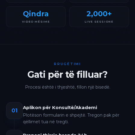
Qindra
2,000+
VIDEO MËSIME
LIVE SESSIONE
RRUGËTIMI
Gati për të filluar?
Procesi është i thjeshtë, fillon një bisedë.
Aplikon për Konsultë/Akademi
01
Plotëson formularin e shpejtë. Tregon pak për
qëllimet tua në tregti.