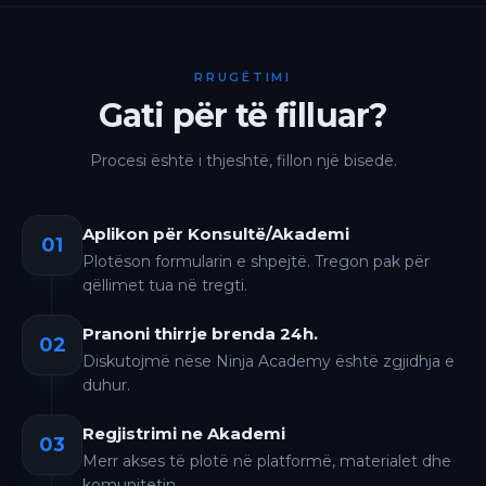
RRUGËTIMI
Gati për të filluar?
Procesi është i thjeshtë, fillon një bisedë.
Aplikon për Konsultë/Akademi
01
Plotëson formularin e shpejtë. Tregon pak për
qëllimet tua në tregti.
Pranoni thirrje brenda 24h.
02
Diskutojmë nëse Ninja Academy është zgjidhja e
duhur.
Regjistrimi ne Akademi
03
Merr akses të plotë në platformë, materialet dhe
komunitetin.