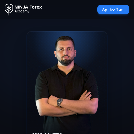
Apliko Tani