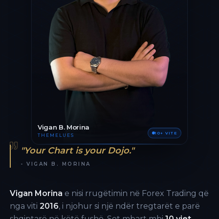
Vigan B. Morina
10+ VITE
THEMELUES
"Your Chart is your Dojo."
- VIGAN B. MORINA
Vigan Morina
e nisi rrugëtimin në Forex Trading që
nga viti
2016
, i njohur si një ndër tregtarët e parë
shqiptarë në këtë fushë. Sot mbart mbi
10 vjet