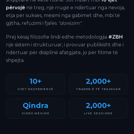
përvojë
në treg, një rrugë e ndërtuar nga nevoja,
etja për sukses, mësimi nga gabimet dhe, mbi të
gjitha, refuzimi i fjalës
"dorëzim"
.
Prej kësaj filozofie lindi edhe metodologjia
#ZBH
një sistem i strukturuar, i provuar publikisht dhe i
ndërtuar për disiplinë afatgjate, jo për fitime të
shpejta.
10+
2,000+
VJET EKSPERIENCË
TRADER-Ë TË TRAJNUAR
Qindra
2,000+
VIDEO MËSIME
LIVE SESSIONE