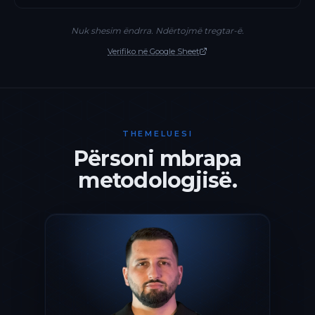
Nuk shesim ëndrra. Ndërtojmë tregtar-ë.
Verifiko në Google Sheet
THEMELUESI
Përsoni mbrapa
metodologjisë.