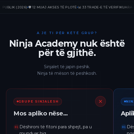
IK (2026)
🛡️ 12 MUAJ AKSES TË PLOTË
📊 33 TRADE-E TË VERIFIKUARA
📈 +23
A JE TI PËR KËTË GRUP?
Ninja Academy nuk është
për të gjithë.
Sinjalet të japin peshk.
Ninja të mëson të peshkosh.
GRUPE SINJALESH
NI
Mos apliko nëse…
Apl
Dëshironi të fitoni para shpejt, pa u
Dës
01
01
munduar hiq.
nga