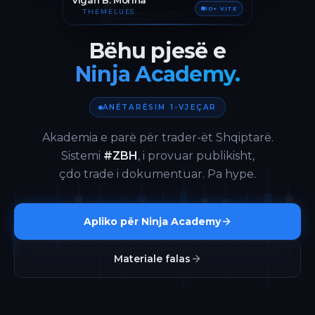
Vigan B. Morina
10+ VITE
THEMELUES
Bëhu pjesë e
Ninja Academy.
ANËTARËSIM 1-VJEÇAR
Akademia e parë për trader-ët Shqiptarë.
Sistemi
#ZBH
, i provuar publikisht,
çdo trade i dokumentuar. Pa hype.
Apliko për Ninja Academy
Materiale falas