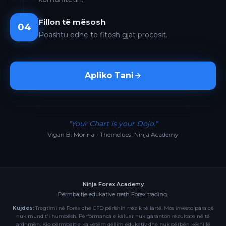
Fillon të mësosh
04
Poashtu edhe te fitosh gjat procesit.
Apliko Tani
"Your Chart is your Dojo."
Vigan B. Morina - Themelues, Ninja Academy
Ninja Forex Academy
Përmbajtje edukative rreth Forex trading.
Kujdes:
Tregtimi në Forex dhe CFD përfshin rrezik të lartë. Mos investo para që
nuk mund t'i humbësh. Performanca e kaluar nuk garanton rezultate në të
ardhmen. Kjo përmbajtje ka vetëm qëllim edukativ dhe nuk përbën këshillë