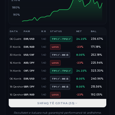
270%
180%
90%
DATA
PAIR
R:R
STATUS
NET
BAL.
06 Gusht
1.40
24.15%
236.67%
EUR/USD
TP1 ✅ - TP2 ✅
31 Korrik
1.40
-23%
171.18%
EUR/AUD
LOSS
30 Korrik
1.40
8.05%
252.18%
USD/CHF
TP1 ✅ - BE ⚖️
16 Korrik
1.40
-23%
225.94%
AUD/JPY
LOSS
14 Korrik
1.40
24.15%
323.30%
CHF/JPY
TP1 ✅ - TP2 ✅
06 Korrik
1.40
8.05%
240.96%
EUR/USD
TP1 ✅ - BE ⚖️
18 Qershor
1.40
8.05%
215.56%
GBP/JPY
TP1 ✅ - BE ⚖️
16 Qershor
1.40
-23%
192.05%
GBP/AUD
LOSS
SHFAQ TË GJITHA (
33
)
Rezultatet e kaluara nuk garantojnë performancë të ardhshme.