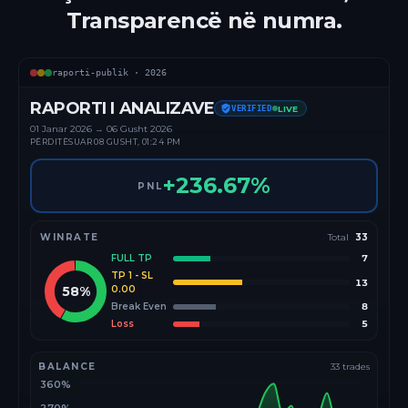
Transparencë në numra.
raporti-publik ·
2026
RAPORTI I ANALIZAVE
VERIFIED
LIVE
01 Janar
2026
→
06 Gusht 2026
PËRDITËSUAR
08 GUSHT, 01:24 PM
+
236.67
%
PNL
WINRATE
Total
33
FULL TP
7
TP 1 - SL
13
58
%
0.00
Break Even
8
Loss
5
BALANCE
33
trades
360%