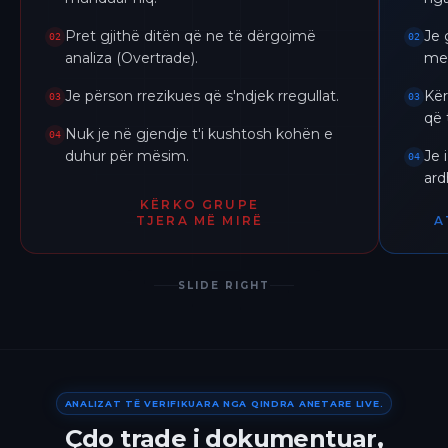
Pret gjithë ditën që ne të dërgojmë
Je 
02
02
analiza (Overtrade).
me 
Je përson rrezikues që s'ndjek rregullat.
Kër
03
03
që 
Nuk je në gjendje t'i kushtosh kohën e
04
duhur për mësim.
Je 
04
ar
KËRKO GRUPE
TJERA MË MIRË
A
SLIDE RIGHT
ANALIZAT TË VERIFIKUARA NGA QINDRA ANETARE LIVE.
Çdo trade i dokumentuar,