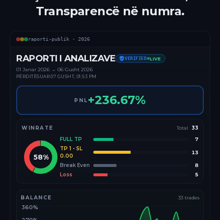
Transparencë në numra.
raporti-publik ·
2026
RAPORTI I ANALIZAVE
VERIFIED
LIVE
01 Janar
2026
→
06 Gusht 2026
PËRDITËSUAR
07 GUSHT, 01:53 PM
+
236.67
%
PNL
WINRATE
Total
33
FULL TP
7
TP 1 - SL
13
58
%
0.00
Break Even
8
Loss
5
BALANCE
33
trades
360%