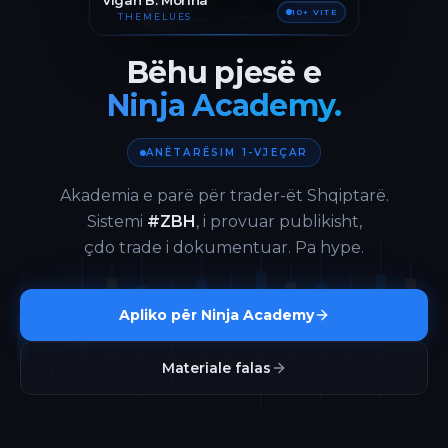
Vigan B. Morina
10+ VITE
THEMELUES
Bëhu pjesë e
Ninja Academy.
ANËTARËSIM 1-VJEÇAR
Akademia e parë për trader-ët Shqiptarë.
Sistemi
#ZBH
, i provuar publikisht,
çdo trade i dokumentuar. Pa hype.
Apliko për Ninja Academy
Materiale falas