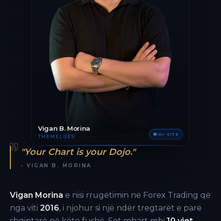
Vigan B. Morina
10+ VITE
THEMELUES
"Your Chart is your Dojo."
- VIGAN B. MORINA
Vigan Morina
e nisi rrugëtimin në Forex Trading që
nga viti
2016
, i njohur si një ndër tregtarët e parë
shqiptarë në këtë fushë. Sot mbart mbi
10 vjet