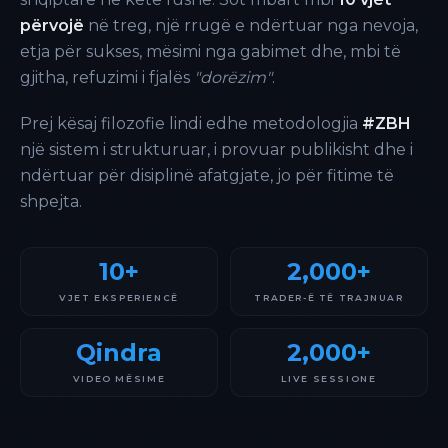
përvojë
në treg, një rrugë e ndërtuar nga nevoja,
etja për sukses, mësimi nga gabimet dhe, mbi të
gjitha, refuzimi i fjalës
"dorëzim"
.
Prej kësaj filozofie lindi edhe metodologjia
#ZBH
një sistem i strukturuar, i provuar publikisht dhe i
ndërtuar për disiplinë afatgjate, jo për fitime të
shpejta.
10+
2,000+
VJET EKSPERIENCË
TRADER-Ë TË TRAJNUAR
Qindra
2,000+
VIDEO MËSIME
LIVE SESSIONE