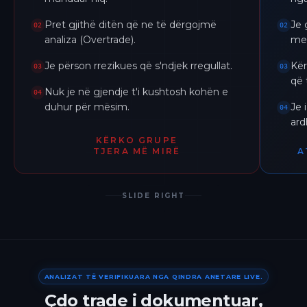
Pret gjithë ditën që ne të dërgojmë
Je 
02
02
analiza (Overtrade).
me 
Je përson rrezikues që s'ndjek rregullat.
Kër
03
03
që 
Nuk je në gjendje t'i kushtosh kohën e
04
duhur për mësim.
Je 
04
ar
KËRKO GRUPE
TJERA MË MIRË
A
SLIDE RIGHT
ANALIZAT TË VERIFIKUARA NGA QINDRA ANETARE LIVE.
Çdo trade i dokumentuar,