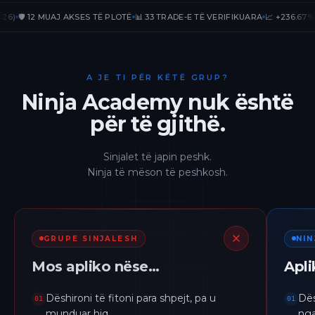
️ 12 MUAJ AKSES TË PLOTË
📊 33 TRADE-E TË VERIFIKUARA
📈 +236.67% PnL P
A JE TI PËR KËTË GRUP?
Ninja Academy nuk është
për të gjithë.
Sinjalet të japin peshk.
Ninja të mëson të peshkosh.
GRUPE SINJALESH
NI
Mos apliko nëse…
Apl
Dëshironi të fitoni para shpejt, pa u
Dës
01
01
munduar hiq.
nga