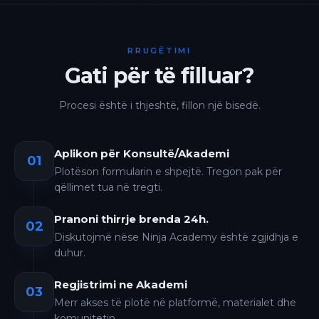
RRUGËTIMI
Gati për të filluar?
Procesi është i thjeshtë, fillon një bisedë.
Aplikon për Konsultë/Akademi
01
Plotëson formularin e shpejtë. Tregon pak për
qëllimet tua në tregti.
Pranoni thirrje brenda 24h.
02
Diskutojmë nëse Ninja Academy është zgjidhja e
duhur.
Regjistrimi ne Akademi
03
Merr akses të plotë në platformë, materialet dhe
komunitetin.