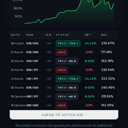
270%
180%
90%
DATA
PAIR
R:R
STATUS
NET
BAL.
06 Gusht
1.40
24.15%
236.67%
EUR/USD
TP1 ✅ - TP2 ✅
31 Korrik
1.40
-23%
171.18%
EUR/AUD
LOSS
30 Korrik
1.40
8.05%
252.18%
USD/CHF
TP1 ✅ - BE ⚖️
16 Korrik
1.40
-23%
225.94%
AUD/JPY
LOSS
14 Korrik
1.40
24.15%
323.30%
CHF/JPY
TP1 ✅ - TP2 ✅
06 Korrik
1.40
8.05%
240.96%
EUR/USD
TP1 ✅ - BE ⚖️
18 Qershor
1.40
8.05%
215.56%
GBP/JPY
TP1 ✅ - BE ⚖️
16 Qershor
1.40
-23%
192.05%
GBP/AUD
LOSS
SHFAQ TË GJITHA (
33
)
Rezultatet e kaluara nuk garantojnë performancë të ardhshme.