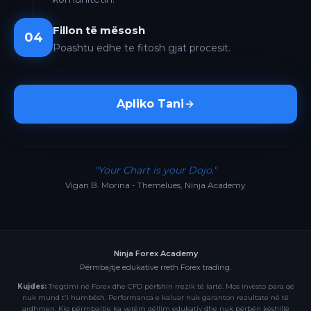
Fillon të mësosh
04
Poashtu edhe te fitosh gjat procesit.
Apliko Tani
"Your Chart is your Dojo."
Vigan B. Morina - Themelues, Ninja Academy
Ninja Forex Academy
Përmbajtje edukative rreth Forex trading.
Kujdes:
Tregtimi në Forex dhe CFD përfshin rrezik të lartë. Mos investo para që
nuk mund t'i humbësh. Performanca e kaluar nuk garanton rezultate në të
ardhmen. Kjo përmbajtje ka vetëm qëllim edukativ dhe nuk përbën këshillë