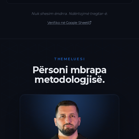
Nuk shesim ëndrra. Ndërtojmë tregtar-ë.
Verifiko në Google Sheet
THEMELUESI
Përsoni mbrapa
metodologjisë.