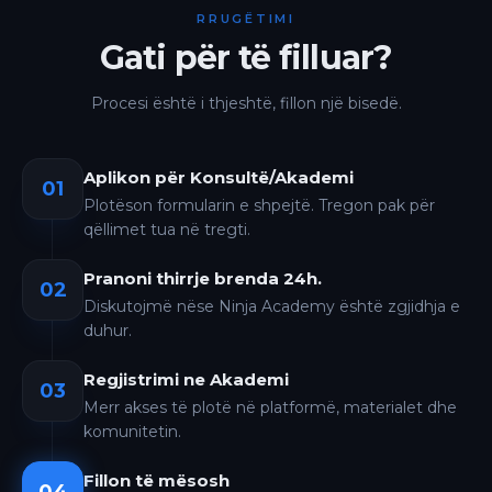
RRUGËTIMI
Gati për të filluar?
Procesi është i thjeshtë, fillon një bisedë.
Aplikon për Konsultë/Akademi
01
Plotëson formularin e shpejtë. Tregon pak për
qëllimet tua në tregti.
Pranoni thirrje brenda 24h.
02
Diskutojmë nëse Ninja Academy është zgjidhja e
duhur.
Regjistrimi ne Akademi
03
Merr akses të plotë në platformë, materialet dhe
komunitetin.
Fillon të mësosh