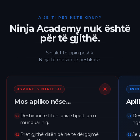
A JE TI PËR KËTË GRUP?
Ninja Academy nuk është
për të gjithë.
Sinjalet të japin peshk.
Ninja të mëson të peshkosh.
GRUPE SINJALESH
NI
Mos apliko nëse…
Apl
Dëshironi të fitoni para shpejt, pa u
Dës
01
01
munduar hiq.
nga
Pret gjithë ditën që ne të dërgojmë
Je 
02
02