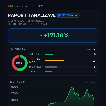
raporti-publik ·
2026
RAPORTI I ANALIZAVE
VERIFIED
LIVE
01 Janar
2026
→
31 Korrik 2026
PËRDITËSUAR
06 GUSHT, 05:57 AM
+
171.18
%
PNL
WINRATE
Total
32
FULL TP
6
TP 1 - SL
13
55
%
0.00
Break Even
8
Loss
5
BALANCE
32
trades
360%
270%
180%