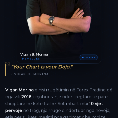
Vigan B. Morina
10+ VITE
THEMELUES
"Your Chart is your Dojo."
- VIGAN B. MORINA
Vigan Morina
e nisi rrugëtimin në Forex Trading që
nga viti
2016
, i njohur si një ndër tregtarët e parë
shqiptarë në këtë fushë. Sot mbart mbi
10 vjet
përvojë
në treg, një rrugë e ndërtuar nga nevoja,
etja për sukses, mësimi nga gabimet dhe, mbi të