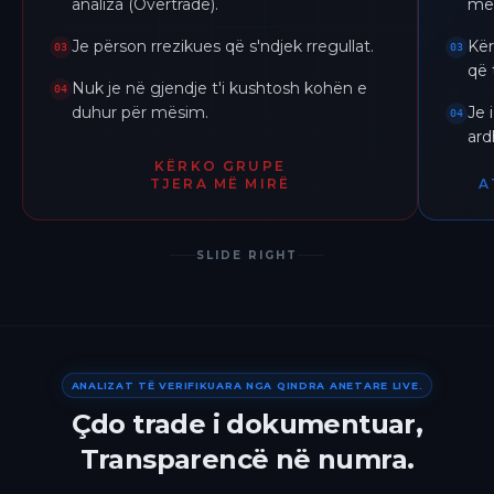
analiza (Overtrade).
me 
Je përson rrezikues që s'ndjek rregullat.
Kër
03
03
që 
Nuk je në gjendje t'i kushtosh kohën e
04
duhur për mësim.
Je 
04
ar
KËRKO GRUPE
TJERA MË MIRË
A
SLIDE RIGHT
ANALIZAT TË VERIFIKUARA NGA QINDRA ANETARE LIVE.
Çdo trade i dokumentuar,
Transparencë në numra.