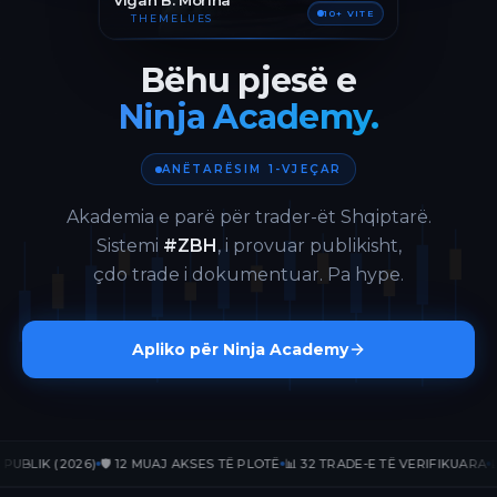
Vigan B. Morina
10+ VITE
THEMELUES
Bëhu pjesë e
Ninja Academy.
ANËTARËSIM 1-VJEÇAR
Akademia e parë për trader-ët Shqiptarë.
Sistemi
#ZBH
, i provuar publikisht,
çdo trade i dokumentuar. Pa hype.
Apliko për Ninja Academy
IK (2026)
🛡️ 12 MUAJ AKSES TË PLOTË
📊 32 TRADE-E TË VERIFIKUARA
📈 +17