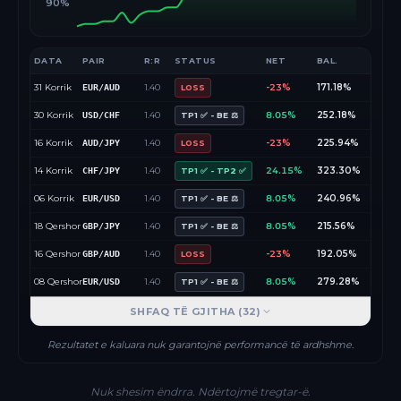
90%
DATA
PAIR
R:R
STATUS
NET
BAL.
31 Korrik
1.40
-23%
171.18%
EUR/AUD
LOSS
30 Korrik
1.40
8.05%
252.18%
USD/CHF
TP1 ✅ - BE ⚖️
16 Korrik
1.40
-23%
225.94%
AUD/JPY
LOSS
14 Korrik
1.40
24.15%
323.30%
CHF/JPY
TP1 ✅ - TP2 ✅
06 Korrik
1.40
8.05%
240.96%
EUR/USD
TP1 ✅ - BE ⚖️
18 Qershor
1.40
8.05%
215.56%
GBP/JPY
TP1 ✅ - BE ⚖️
16 Qershor
1.40
-23%
192.05%
GBP/AUD
LOSS
08 Qershor
1.40
8.05%
279.28%
EUR/USD
TP1 ✅ - BE ⚖️
SHFAQ TË GJITHA (
32
)
Rezultatet e kaluara nuk garantojnë performancë të ardhshme.
Nuk shesim ëndrra. Ndërtojmë tregtar-ë.