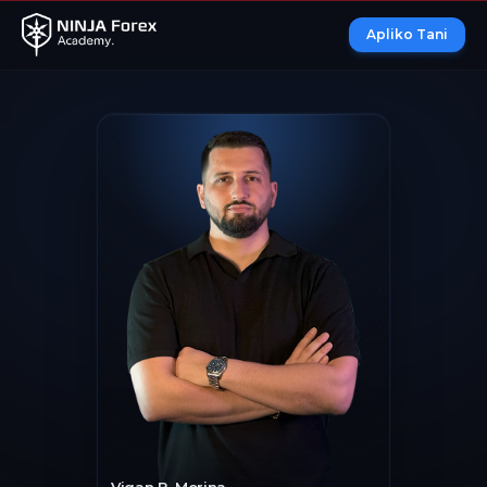
Apliko Tani