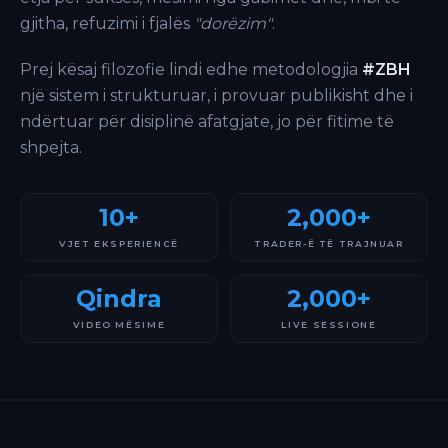
gjitha, refuzimi i fjalës
"dorëzim"
.
Prej kësaj filozofie lindi edhe metodologjia
#ZBH
një sistem i strukturuar, i provuar publikisht dhe i
ndërtuar për disiplinë afatgjate, jo për fitime të
shpejta.
10+
2,000+
VJET EKSPERIENCË
TRADER-Ë TË TRAJNUAR
Qindra
2,000+
VIDEO MËSIME
LIVE SESSIONE