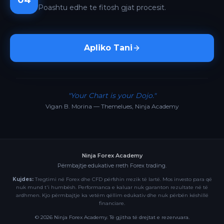
04
Poashtu edhe te fitosh gjat procesit.
Apliko Tani
"Your Chart is your Dojo."
Vigan B. Morina — Themelues, Ninja Academy
Ninja Forex Academy
Përmbajtje edukative rreth Forex trading.
Kujdes:
Tregtimi në Forex dhe CFD përfshin rrezik të lartë. Mos investo para që
nuk mund t'i humbësh. Performanca e kaluar nuk garanton rezultate në të
ardhmen. Kjo përmbajtje ka vetëm qëllim edukativ dhe nuk përbën këshillë
financiare.
©
2026
Ninja Forex Academy. Të gjitha të drejtat e rezervuara.