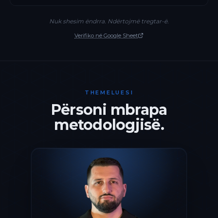
Nuk shesim ëndrra. Ndërtojmë tregtar-ë.
Verifiko në Google Sheet
THEMELUESI
Përsoni mbrapa
metodologjisë.