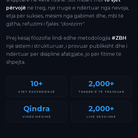
përvojë
në treg, një rrugë e ndërtuar nga nevoja,
etja për sukses, mësimi nga gabimet dhe, mbi të
gjitha, refuzimi i fjalës
"dorëzim"
.
Prej kësaj filozofie lindi edhe metodologjia
#ZBH
një sistem i strukturuar, i provuar publikisht dhe i
ndërtuar për disiplinë afatgjate, jo për fitime të
shpejta.
10+
2,000+
VJET EKSPERIENCË
TRADER-Ë TË TRAJNUAR
Qindra
2,000+
VIDEO MËSIME
LIVE SESSIONE