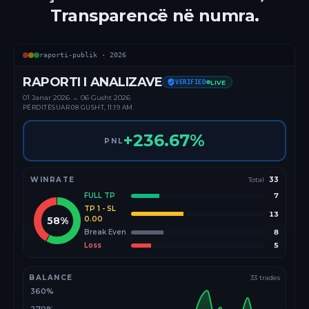
Transparencë në numra.
raporti-publik ·
2026
RAPORTI I ANALIZAVE
VERIFIED
LIVE
01 Janar
2026
→
06 Gusht 2026
PËRDITËSUAR
08 GUSHT, 11:19 AM
+
236.67
%
PNL
WINRATE
Total
33
FULL TP
7
TP 1 - SL
13
58
%
0.00
Break Even
8
Loss
5
BALANCE
33
trades
360%