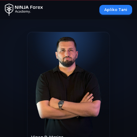
Apliko Tani