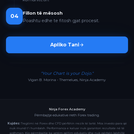
Fillon të mësosh
04
Poashtu edhe te fitosh gjat procesit.
Apliko Tani
"Your Chart is your Dojo."
Vigan B. Morina - Themelues, Ninja Academy
Ninja Forex Academy
Përmbajtje edukative rreth Forex trading.
Kujdes:
Tregtimi në Forex dhe CFD përfshin rrezik të lartë. Mos investo para që
nuk mund t'i humbësh. Performanca e kaluar nuk garanton rezultate në të
ardhmen. Kjo përmbajtje ka vetëm qëllim edukativ dhe nuk përbën këshillë