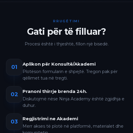
RRUGËTIMI
Gati për të filluar?
Procesi është i thjeshtë, fillon një bisedë.
Aplikon për Konsultë/Akademi
01
Plotëson formularin e shpejtë. Tregon pak për
qëllimet tua në tregti.
Pranoni thirrje brenda 24h.
02
Diskutojmë nëse Ninja Academy është zgjidhja e
duhur.
Regjistrimi ne Akademi
03
Merr akses të plotë në platformë, materialet dhe
komunitetin.