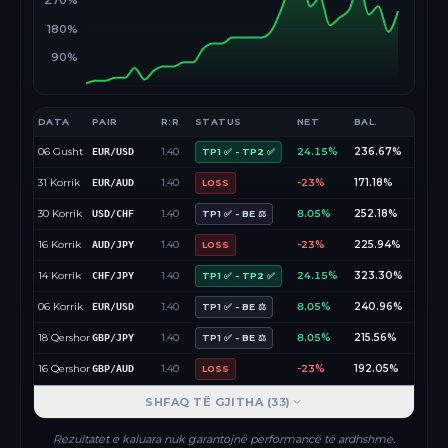
270%
180%
90%
DATA
PAIR
R:R
STATUS
NET
BAL.
06 Gusht
1.40
24.15%
236.67%
EUR/USD
TP1 ✅ - TP2 ✅
31 Korrik
1.40
-23%
171.18%
EUR/AUD
LOSS
30 Korrik
1.40
8.05%
252.18%
USD/CHF
TP1 ✅ - BE ⚖️
16 Korrik
1.40
-23%
225.94%
AUD/JPY
LOSS
14 Korrik
1.40
24.15%
323.30%
CHF/JPY
TP1 ✅ - TP2 ✅
06 Korrik
1.40
8.05%
240.96%
EUR/USD
TP1 ✅ - BE ⚖️
18 Qershor
1.40
8.05%
215.56%
GBP/JPY
TP1 ✅ - BE ⚖️
16 Qershor
1.40
-23%
192.05%
GBP/AUD
LOSS
SHFAQ TË GJITHA (
33
)
Rezultatet e kaluara nuk garantojnë performancë të ardhshme.