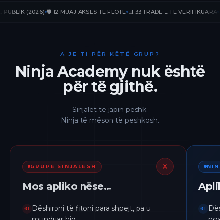
IK (2026)
🛡️ 12 MUAJ AKSES TË PLOTË
📊 33 TRADE-E TË VERIFIKUARA
📈 +23
A JE TI PËR KËTË GRUP?
Ninja Academy nuk është
për të gjithë.
Sinjalet të japin peshk.
Ninja të mëson të peshkosh.
GRUPE SINJALESH
NI
Mos apliko nëse…
Apl
Dëshironi të fitoni para shpejt, pa u
Dës
01
01
munduar hiq.
nga