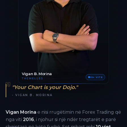
Vigan B. Morina
10+ VITE
THEMELUES
"Your Chart is your Dojo."
- VIGAN B. MORINA
Vigan Morina
e nisi rrugëtimin në Forex Trading që
nga viti
2016
, i njohur si një ndër tregtarët e parë
shqiptarë në këtë fushë. Sot mbart mbi
10 vjet