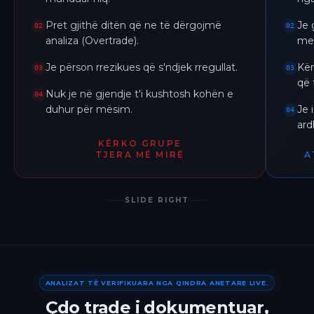
Pret gjithë ditën që ne të dërgojmë
Je 
02
02
analiza (Overtrade).
me 
Je përson rrezikues që s'ndjek rregullat.
Kër
03
03
që 
Nuk je në gjendje t'i kushtosh kohën e
04
duhur për mësim.
Je 
04
ar
KËRKO GRUPE
TJERA MË MIRË
A
SLIDE RIGHT
ANALIZAT TË VERIFIKUARA NGA QINDRA ANETARE LIVE.
Çdo trade i dokumentuar,