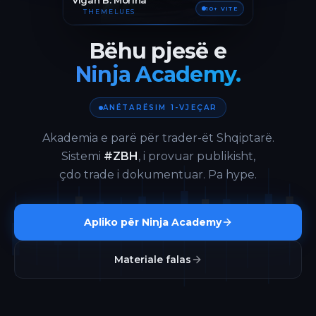
Vigan B. Morina
10+ VITE
THEMELUES
Bëhu pjesë e
Ninja Academy.
ANËTARËSIM 1-VJEÇAR
Akademia e parë për trader-ët Shqiptarë.
Sistemi
#ZBH
, i provuar publikisht,
çdo trade i dokumentuar. Pa hype.
Apliko për Ninja Academy
Materiale falas