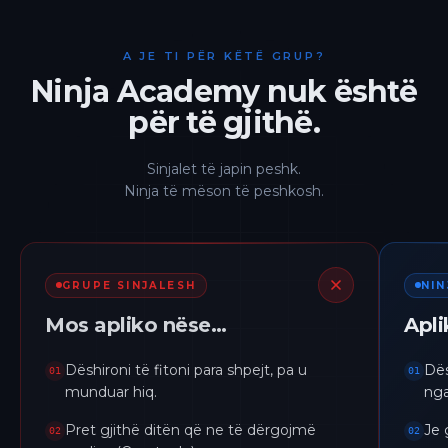
A JE TI PËR KËTË GRUP?
Ninja Academy nuk është
për të gjithë.
Sinjalet të japin peshk.
Ninja të mëson të peshkosh.
GRUPE SINJALESH
NI
Mos apliko nëse…
Apl
Dëshironi të fitoni para shpejt, pa u
Dës
01
01
munduar hiq.
nga
Pret gjithë ditën që ne të dërgojmë
Je 
02
02