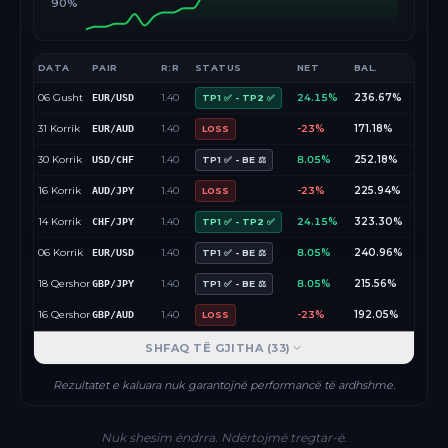
90%
DATA
PAIR
R:R
STATUS
NET
BAL.
06 Gusht
1.40
24.15%
236.67%
EUR/USD
TP1 ✅ - TP2 ✅
31 Korrik
1.40
-23%
171.18%
EUR/AUD
LOSS
30 Korrik
1.40
8.05%
252.18%
USD/CHF
TP1 ✅ - BE ⚖️
16 Korrik
1.40
-23%
225.94%
AUD/JPY
LOSS
14 Korrik
1.40
24.15%
323.30%
CHF/JPY
TP1 ✅ - TP2 ✅
06 Korrik
1.40
8.05%
240.96%
EUR/USD
TP1 ✅ - BE ⚖️
18 Qershor
1.40
8.05%
215.56%
GBP/JPY
TP1 ✅ - BE ⚖️
16 Qershor
1.40
-23%
192.05%
GBP/AUD
LOSS
SHFAQ TË GJITHA (
33
)
Rezultatet e kaluara nuk garantojnë performancë të ardhshme.
Nuk shesim ëndrra. Ndërtojmë tregtar-ë.