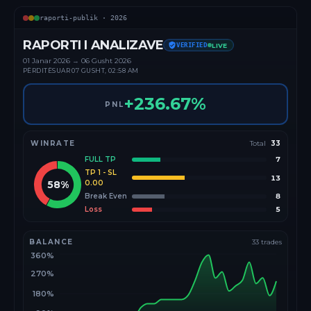
raporti-publik ·
2026
RAPORTI I ANALIZAVE
VERIFIED
LIVE
01 Janar
2026
→
06 Gusht 2026
PËRDITËSUAR
07 GUSHT, 02:58 AM
+
236.67
%
PNL
WINRATE
Total
33
FULL TP
7
TP 1 - SL
13
58
%
0.00
Break Even
8
Loss
5
BALANCE
33
trades
360%
270%
180%