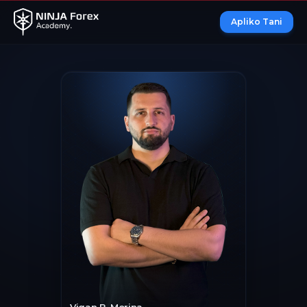
Apliko Tani