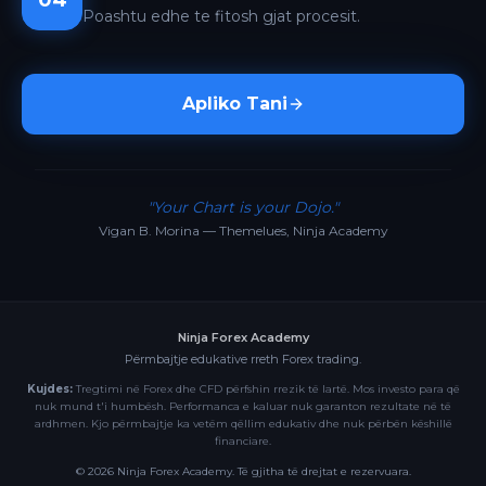
04
Poashtu edhe te fitosh gjat procesit.
Apliko Tani
"Your Chart is your Dojo."
Vigan B. Morina — Themelues, Ninja Academy
Ninja Forex Academy
Përmbajtje edukative rreth Forex trading.
Kujdes:
Tregtimi në Forex dhe CFD përfshin rrezik të lartë. Mos investo para që
nuk mund t'i humbësh. Performanca e kaluar nuk garanton rezultate në të
ardhmen. Kjo përmbajtje ka vetëm qëllim edukativ dhe nuk përbën këshillë
financiare.
©
2026
Ninja Forex Academy. Të gjitha të drejtat e rezervuara.