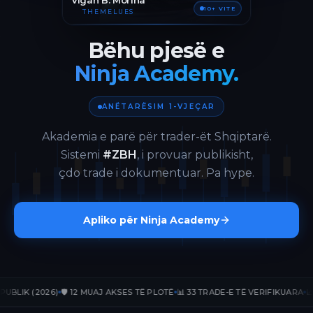
Vigan B. Morina
10+ VITE
THEMELUES
Bëhu pjesë e
Ninja Academy.
ANËTARËSIM 1-VJEÇAR
Akademia e parë për trader-ët Shqiptarë.
Sistemi
#ZBH
, i provuar publikisht,
çdo trade i dokumentuar. Pa hype.
Apliko për Ninja Academy
K (2026)
🛡️ 12 MUAJ AKSES TË PLOTË
📊 33 TRADE-E TË VERIFIKUARA
📈 +236