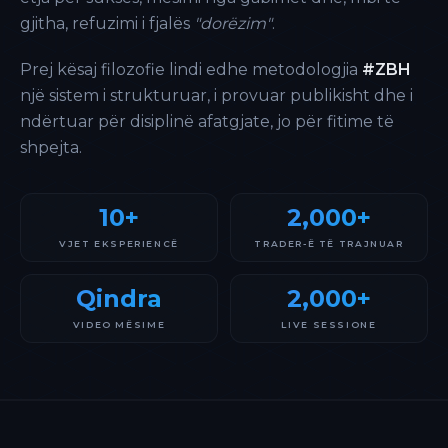
gjitha, refuzimi i fjalës
"dorëzim"
.
Prej kësaj filozofie lindi edhe metodologjia
#ZBH
një sistem i strukturuar, i provuar publikisht dhe i
ndërtuar për disiplinë afatgjate, jo për fitime të
shpejta.
10+
2,000+
VJET EKSPERIENCË
TRADER-Ë TË TRAJNUAR
Qindra
2,000+
VIDEO MËSIME
LIVE SESSIONE