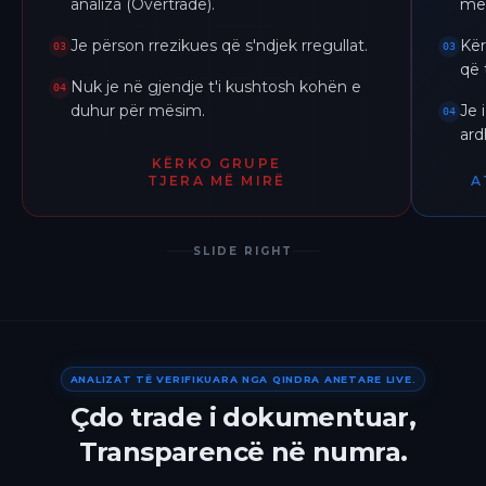
analiza (Overtrade).
me 
Je përson rrezikues që s'ndjek rregullat.
Kër
03
03
që 
Nuk je në gjendje t'i kushtosh kohën e
04
duhur për mësim.
Je 
04
ar
KËRKO GRUPE
TJERA MË MIRË
A
SLIDE RIGHT
ANALIZAT TË VERIFIKUARA NGA QINDRA ANETARE LIVE.
Çdo trade i dokumentuar,
Transparencë në numra.