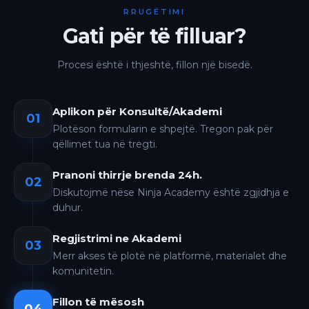
RRUGËTIMI
Gati për të filluar?
Procesi është i thjeshtë, fillon një bisedë.
Aplikon për Konsultë/Akademi
01
Plotëson formularin e shpejtë. Tregon pak për
qëllimet tua në tregti.
Pranoni thirrje brenda 24h.
02
Diskutojmë nëse Ninja Academy është zgjidhja e
duhur.
Regjistrimi ne Akademi
03
Merr akses të plotë në platformë, materialet dhe
komunitetin.
Fillon të mësosh