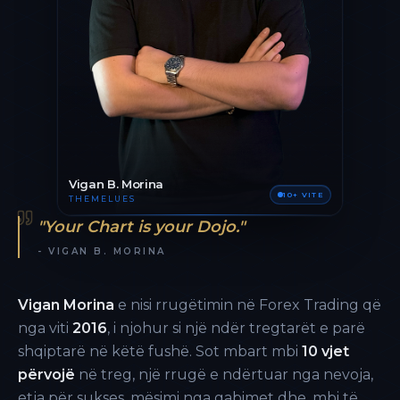
Vigan B. Morina
10+ VITE
THEMELUES
"Your Chart is your Dojo."
- VIGAN B. MORINA
Vigan Morina
e nisi rrugëtimin në Forex Trading që
nga viti
2016
, i njohur si një ndër tregtarët e parë
shqiptarë në këtë fushë. Sot mbart mbi
10 vjet
përvojë
në treg, një rrugë e ndërtuar nga nevoja,
etja për sukses, mësimi nga gabimet dhe, mbi të