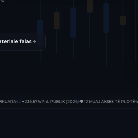
ë.
teriale falas
.67% PnL PUBLIK (2026)
🛡️ 12 MUAJ AKSES TË PLOTË
📊 33 TRADE-E 