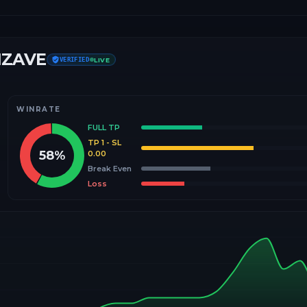
IZAVE
VERIFIED
LIVE
WINRATE
FULL TP
TP 1 - SL
58
%
0.00
Break Even
Loss