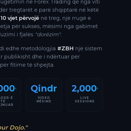
rrugëtimin në Forex Trading që nga viti
 ndër tregtarët e parë shqiptarë në këtë
10 vjet përvojë
në treg, një rrugë e
 etja për sukses, mësimi nga gabimet
fuzimi i fjalës
"dorëzim"
.
indi edhe metodologjia
#ZBH
një sistem
ar publikisht dhe i ndërtuar për
 për fitime të shpejta.
000+
Qindra
2,000+
ADER-Ë
VIDEO
LIVE
TË
MËSIME
SESSIONE
AJNUAR
our Dojo."