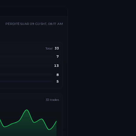
PËRDITËSUAR
09 GUSHT, 08:17 AM
Total
33
7
13
8
5
33
trades