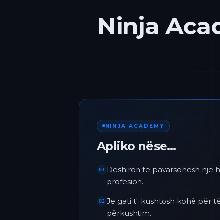
Ninja Acad
NINJA ACADEMY
Apliko nëse…
Dëshiron të pavarsohesh një h
01
profesion..
Je gati t'i kushtosh kohë për
02
përkushtim.