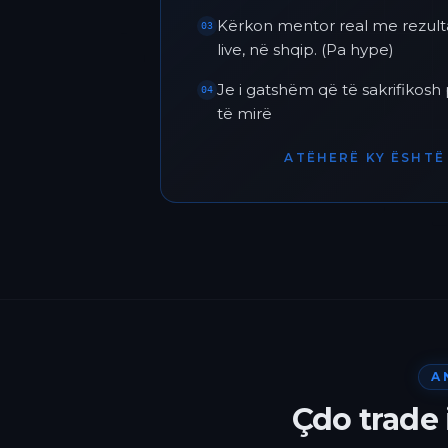
Kërkon mentor real me rezult
03
live, në shqip. (Pa hype)
Je i gatshëm që të sakrifikos
04
të mirë
ATËHERË KY ËSHTË 
A
Çdo trade