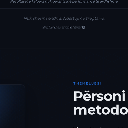
Rezultatet e kaluara nuk garantojnë performancë të ardhshme.
Nuk shesim ëndrra. Ndërtojmë tregtar-ë.
Verifiko në Google Sheet
THEMELUESI
Përsoni
metodol