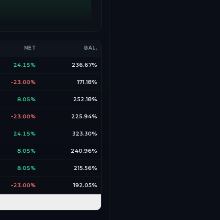
NET
BAL.
24.15%
236.67%
-23.00%
171.18%
8.05%
252.18%
-23.00%
225.94%
24.15%
323.30%
8.05%
240.96%
8.05%
215.56%
-23.00%
192.05%