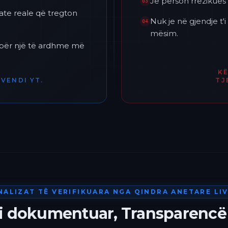
Je përson rrezikues 
03
ate reale që tregton
Nuk je në gjendje t
04
mësim.
h për një të ardhme më
K
VENDI YT.
TJ
NALIZAT TË VERIFIKUARA NGA QINDRA ANETARE LIV
 i dokumentuar, Transparencë