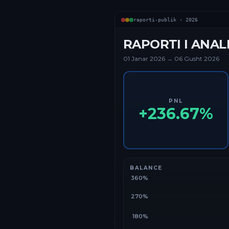
raporti-publik ·
2026
RAPORTI I ANAL
01 Janar
2026
→
06 Gusht 2026
PNL
+
236.67
%
BALANCE
360%
270%
180%