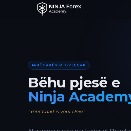
ANËTARËSIM 1-VJEÇAR
Bëhu pjesë e
Ninja Academ
"Your Chart is your Dojo."