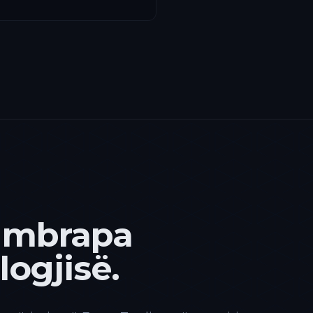
 mbrapa
ogjisë.