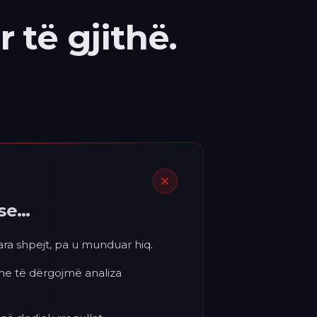
 të gjithë.
ëse…
para shpejt, pa u munduar hiq.
 ne të dërgojmë analiza