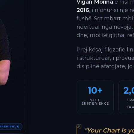
Vigan Morina
e nisi 
2016
, i njohur si një
fushë. Sot mbart mbi
ndërtuar nga nevoja,
dhe, mbi të gjitha, re
Prej kësaj filozofie l
i strukturuar, i provu
disiplinë afatgjate, jo
10+
2,
VJET
TR
EKSPERIENCË
TR
KSPERIENCË
"Your Chart is y