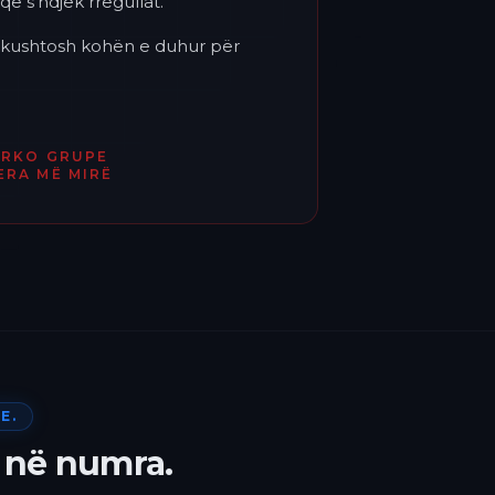
që s'ndjek rregullat.
'i kushtosh kohën e duhur për
ËRKO GRUPE
ERA MË MIRË
E.
 në numra.