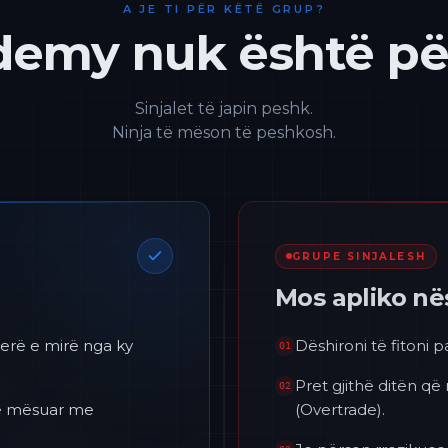
A JE TI PËR KËTË GRUP?
emy nuk është për
Sinjalet të japin peshk.
Ninja të mëson të peshkosh.
GRUPE SINJALESH
Mos apliko n
erë e mirë nga ky
Dëshironi të fitoni 
01
Pret gjithë ditën që
02
 të mësuar me
(Overtrade).