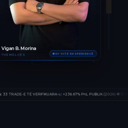
Vigan B. Morina
10+ VITE EKSPERIENCË
THEMELUES
TË VERIFIKUARA
📈 +236.67% PnL PUBLIK (2026)
🛡️ 12 MUAJ AKSES TË