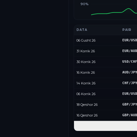
90%
DATA
PAIR
06 Gusht 26
EUR/US
31 Korrik 26
EUR/AU
30 Korrik 26
USD/CH
16 Korrik 26
AUD/JP
14 Korrik 26
CHF/JP
06 Korrik 26
EUR/US
18 Qershor 26
GBP/JP
16 Qershor 26
GBP/AU