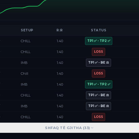
SETUP
R:R
STATUS
D
CHILL
1.40
TP1 ✅ - TP2 ✅
D
CHILL
1.40
LOSS
F
IMB
1.40
TP1 ✅ - BE ⚖️
Y
Chill
1.40
LOSS
Y
IMB
1.40
TP1 ✅ - TP2 ✅
D
CHILL
1.40
TP1 ✅ - BE ⚖️
Y
IMB
1.40
TP1 ✅ - BE ⚖️
D
CHILL
1.40
LOSS
SHFAQ TË GJITHA (
33
)