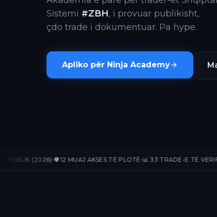
Akademia e parë për trader-ët Shqiptar
Sistemi
#ZBH
, i provuar publikisht,
çdo trade i dokumentuar. Pa hype.
Apliko për Ninja Academy
Ma
)
🛡️ 12 MUAJ AKSES TË PLOTË
📊 33 TRADE-E TË VERIFIKUARA
📈 +236