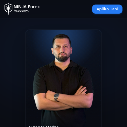
Apliko Tani