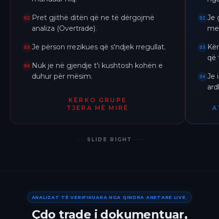
Pret gjithë ditën që ne të dërgojmë
Je 
02
02
analiza (Overtrade).
me 
Je përson rrezikues që s'ndjek rregullat.
Kër
03
03
që 
Nuk je në gjendje t'i kushtosh kohën e
04
duhur për mësim.
Je 
04
ar
KËRKO GRUPE
TJERA MË MIRË
A
SLIDE RIGHT
ANALIZAT TË VERIFIKUARA NGA QINDRA ANETARE LIVE.
Çdo trade i dokumentuar,