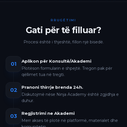
RRUGËTIMI
Gati për të filluar?
Procesi është i thjeshtë, fillon një bisedë.
Aplikon për Konsultë/Akademi
01
Plotëson formularin e shpejtë. Tregon pak për
qëllimet tua në tregti.
Pranoni thirrje brenda 24h.
02
Diskutojmë nëse Ninja Academy është zgjidhja e
duhur.
Regjistrimi ne Akademi
03
Merr akses të plotë në platformë, materialet dhe
komunitetin.