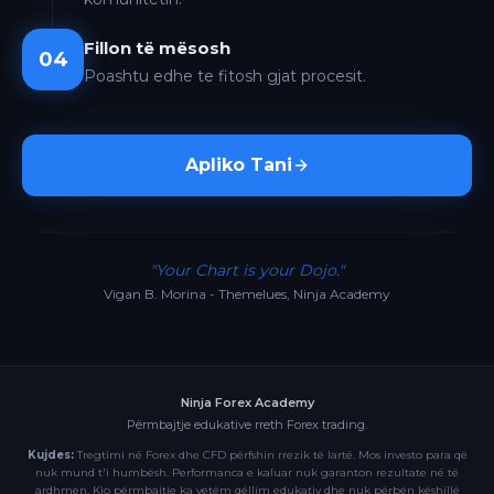
Fillon të mësosh
04
Poashtu edhe te fitosh gjat procesit.
Apliko Tani
"Your Chart is your Dojo."
Vigan B. Morina - Themelues, Ninja Academy
Ninja Forex Academy
Përmbajtje edukative rreth Forex trading.
Kujdes:
Tregtimi në Forex dhe CFD përfshin rrezik të lartë. Mos investo para që
nuk mund t'i humbësh. Performanca e kaluar nuk garanton rezultate në të
ardhmen. Kjo përmbajtje ka vetëm qëllim edukativ dhe nuk përbën këshillë