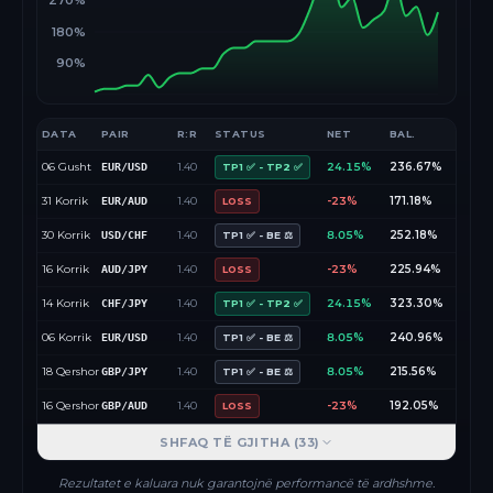
270%
180%
90%
DATA
PAIR
R:R
STATUS
NET
BAL.
06 Gusht
1.40
24.15%
236.67%
EUR/USD
TP1 ✅ - TP2 ✅
31 Korrik
1.40
-23%
171.18%
EUR/AUD
LOSS
30 Korrik
1.40
8.05%
252.18%
USD/CHF
TP1 ✅ - BE ⚖️
16 Korrik
1.40
-23%
225.94%
AUD/JPY
LOSS
14 Korrik
1.40
24.15%
323.30%
CHF/JPY
TP1 ✅ - TP2 ✅
06 Korrik
1.40
8.05%
240.96%
EUR/USD
TP1 ✅ - BE ⚖️
18 Qershor
1.40
8.05%
215.56%
GBP/JPY
TP1 ✅ - BE ⚖️
16 Qershor
1.40
-23%
192.05%
GBP/AUD
LOSS
SHFAQ TË GJITHA (
33
)
Rezultatet e kaluara nuk garantojnë performancë të ardhshme.