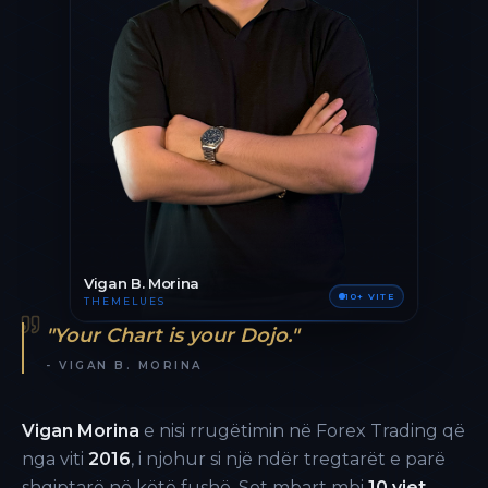
Vigan B. Morina
10+ VITE
THEMELUES
"Your Chart is your Dojo."
- VIGAN B. MORINA
Vigan Morina
e nisi rrugëtimin në Forex Trading që
nga viti
2016
, i njohur si një ndër tregtarët e parë
shqiptarë në këtë fushë. Sot mbart mbi
10 vjet