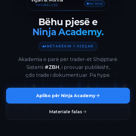
Vigan B. Morina
10+ VITE
THEMELUES
Bëhu pjesë e
Ninja Academy.
ANËTARËSIM 1-VJEÇAR
Akademia e parë për trader-ët Shqiptarë.
Sistemi
#ZBH
, i provuar publikisht,
çdo trade i dokumentuar. Pa hype.
Apliko për Ninja Academy
Materiale falas