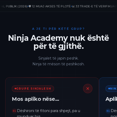
BLIK (2026)
🛡️ 12 MUAJ AKSES TË PLOTË
📊 33 TRADE-E TË VERIFIKUARA
📈 +
A JE TI PËR KËTË GRUP?
Ninja Academy nuk është
për të gjithë.
Sinjalet të japin peshk.
Ninja të mëson të peshkosh.
GRUPE SINJALESH
NI
Mos apliko nëse…
Apl
Dëshironi të fitoni para shpejt, pa u
Dës
01
01
munduar hiq.
nga