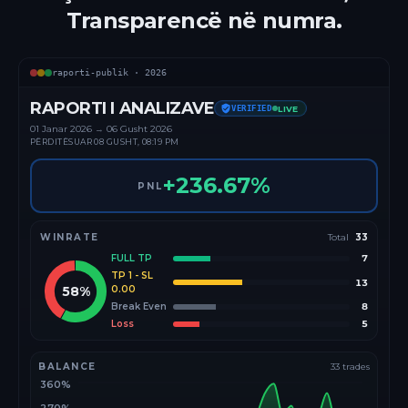
Transparencë në numra.
raporti-publik ·
2026
RAPORTI I ANALIZAVE
VERIFIED
LIVE
01 Janar
2026
→
06 Gusht 2026
PËRDITËSUAR
08 GUSHT, 08:19 PM
+
236.67
%
PNL
WINRATE
Total
33
FULL TP
7
TP 1 - SL
13
58
%
0.00
Break Even
8
Loss
5
BALANCE
33
trades
360%