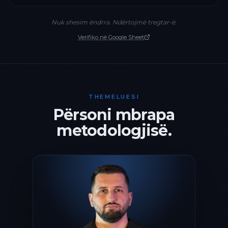
Nuk shesim ëndrra. Ndërtojmë tregtar-ë.
Verifiko në Google Sheet
THEMELUESI
Përsoni mbrapa
metodologjisë.