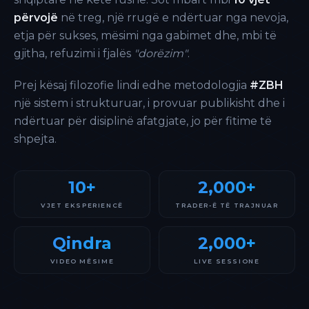
përvojë
në treg, një rrugë e ndërtuar nga nevoja,
etja për sukses, mësimi nga gabimet dhe, mbi të
gjitha, refuzimi i fjalës
"dorëzim"
.
Prej kësaj filozofie lindi edhe metodologjia
#ZBH
një sistem i strukturuar, i provuar publikisht dhe i
ndërtuar për disiplinë afatgjate, jo për fitime të
shpejta.
10+
2,000+
VJET EKSPERIENCË
TRADER-Ë TË TRAJNUAR
Qindra
2,000+
VIDEO MËSIME
LIVE SESSIONE