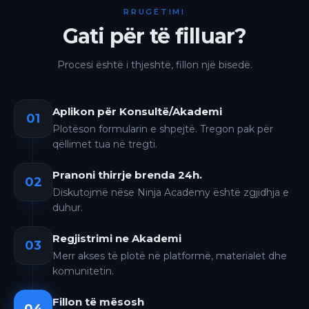
RRUGËTIMI
Gati për të filluar?
Procesi është i thjeshtë, fillon një bisedë.
Aplikon për Konsultë/Akademi
01
Plotëson formularin e shpejtë. Tregon pak për
qëllimet tua në tregti.
Pranoni thirrje brenda 24h.
02
Diskutojmë nëse Ninja Academy është zgjidhja e
duhur.
Regjistrimi ne Akademi
03
Merr akses të plotë në platformë, materialet dhe
komunitetin.
Fillon të mësosh