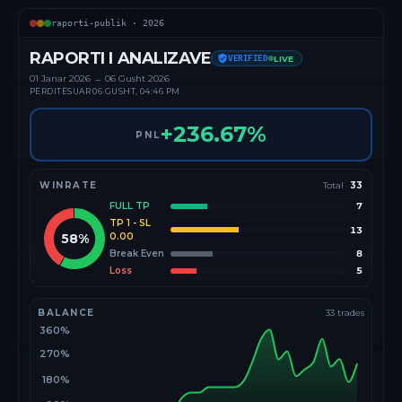
raporti-publik ·
2026
RAPORTI I ANALIZAVE
VERIFIED
LIVE
01 Janar
2026
→
06 Gusht 2026
PËRDITËSUAR
06 GUSHT, 04:46 PM
+
236.67
%
PNL
WINRATE
Total
33
FULL TP
7
TP 1 - SL
13
58
%
0.00
Break Even
8
Loss
5
BALANCE
33
trades
360%
270%
180%