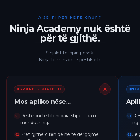
A JE TI PËR KËTË GRUP?
Ninja Academy nuk është
për të gjithë.
Sinjalet të japin peshk.
Ninja të mëson të peshkosh.
GRUPE SINJALESH
NI
Mos apliko nëse…
Apl
Dëshironi të fitoni para shpejt, pa u
Dës
01
01
munduar hiq.
nga
Pret gjithë ditën që ne të dërgojmë
Je 
02
02