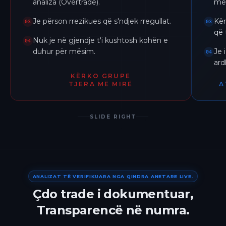
analiza (Overtrade).
me 
Je përson rrezikues që s'ndjek rregullat.
Kër
03
03
që 
Nuk je në gjendje t'i kushtosh kohën e
04
duhur për mësim.
Je 
04
ar
KËRKO GRUPE
TJERA MË MIRË
A
SLIDE RIGHT
ANALIZAT TË VERIFIKUARA NGA QINDRA ANETARE LIVE.
Çdo trade i dokumentuar,
Transparencë në numra.