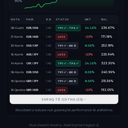
90%
DATA
PAIR
R:R
STATUS
NET
BAL.
06 Gusht
1.40
24.15%
236.67%
EUR/USD
TP1 ✅ - TP2 ✅
31 Korrik
1.40
-23%
171.18%
EUR/AUD
LOSS
30 Korrik
1.40
8.05%
252.18%
USD/CHF
TP1 ✅ - BE ⚖️
16 Korrik
1.40
-23%
225.94%
AUD/JPY
LOSS
14 Korrik
1.40
24.15%
323.30%
CHF/JPY
TP1 ✅ - TP2 ✅
06 Korrik
1.40
8.05%
240.96%
EUR/USD
TP1 ✅ - BE ⚖️
18 Qershor
1.40
8.05%
215.56%
GBP/JPY
TP1 ✅ - BE ⚖️
16 Qershor
1.40
-23%
192.05%
GBP/AUD
LOSS
SHFAQ TË GJITHA (
33
)
Rezultatet e kaluara nuk garantojnë performancë të ardhshme.
Nuk shesim ëndrra. Ndërtojmë tregtar-ë.