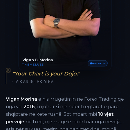
Vigan B. Morina
10+ VITE
THEMELUES
"Your Chart is your Dojo."
- VIGAN B. MORINA
Vigan Morina
e nisi rrugëtimin në Forex Trading që
nga viti
2016
, i njohur si një ndër tregtarët e parë
shqiptarë në këtë fushë. Sot mbart mbi
10 vjet
përvojë
në treg, një rrugë e ndërtuar nga nevoja,
etja për sukses, mësimi nga gabimet dhe, mbi të