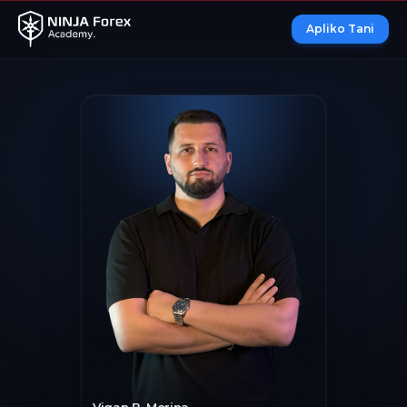
Apliko Tani