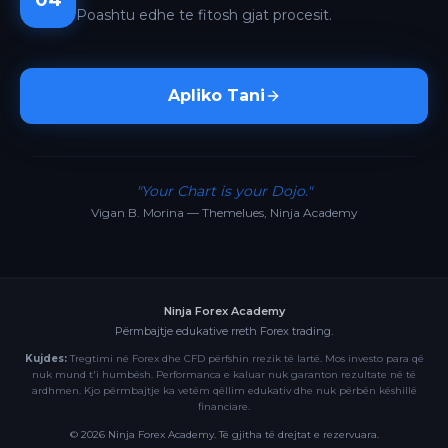
04
Poashtu edhe te fitosh gjat procesit.
Apliko Tani
"Your Chart is your Dojo."
Vigan B. Morina — Themelues, Ninja Academy
Ninja Forex Academy
Përmbajtje edukative rreth Forex trading.
Kujdes:
Tregtimi në Forex dhe CFD përfshin rrezik të lartë. Mos investo para që
nuk mund t'i humbësh. Performanca e kaluar nuk garanton rezultate në të
ardhmen. Kjo përmbajtje ka vetëm qëllim edukativ dhe nuk përbën këshillë
financiare.
©
2026
Ninja Forex Academy. Të gjitha të drejtat e rezervuara.