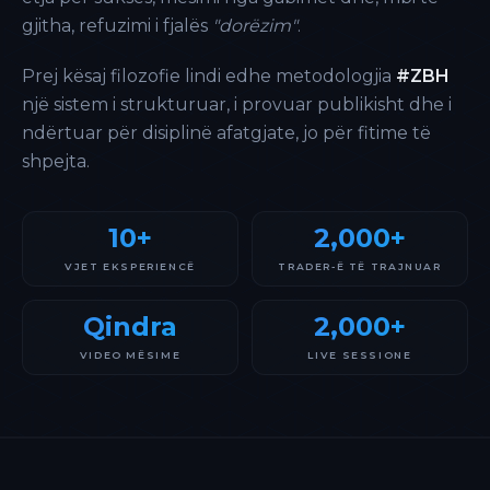
gjitha, refuzimi i fjalës
"dorëzim"
.
Prej kësaj filozofie lindi edhe metodologjia
#ZBH
një sistem i strukturuar, i provuar publikisht dhe i
ndërtuar për disiplinë afatgjate, jo për fitime të
shpejta.
10+
2,000+
VJET EKSPERIENCË
TRADER-Ë TË TRAJNUAR
Qindra
2,000+
VIDEO MËSIME
LIVE SESSIONE