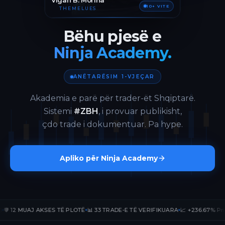
Vigan B. Morina
10+ VITE
THEMELUES
Bëhu pjesë e
Ninja Academy.
ANËTARËSIM 1-VJEÇAR
Akademia e parë për trader-ët Shqiptarë.
Sistemi
#ZBH
, i provuar publikisht,
çdo trade i dokumentuar. Pa hype.
Apliko për Ninja Academy
12 MUAJ AKSES TË PLOTË
📊 33 TRADE-E TË VERIFIKUARA
📈 +236.67% PnL PUBL