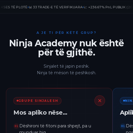
ES TË PLOTË
📊 33 TRADE-E TË VERIFIKUARA
📈 +236.67% PnL PUBLIK (2026)

A JE TI PËR KËTË GRUP?
Ninja Academy nuk është
për të gjithë.
Sinjalet të japin peshk.
Ninja të mëson të peshkosh.
GRUPE SINJALESH
NI
Mos apliko nëse…
Apl
Dëshironi të fitoni para shpejt, pa u
Dës
01
01
munduar hiq.
nga