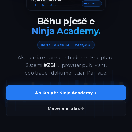
Vigan B. Morina
10+ VITE
THEMELUES
Bëhu pjesë e
Ninja Academy.
ANËTARËSIM 1-VJEÇAR
Akademia e parë për trader-ët Shqiptarë.
Sistemi
#ZBH
, i provuar publikisht,
çdo trade i dokumentuar. Pa hype.
Apliko për Ninja Academy
Materiale falas