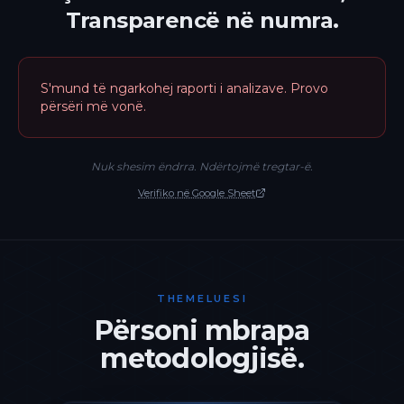
Transparencë në numra.
S'mund të ngarkohej raporti i analizave. Provo
përsëri më vonë.
Nuk shesim ëndrra. Ndërtojmë tregtar-ë.
Verifiko në Google Sheet
THEMELUESI
Përsoni mbrapa
metodologjisë.