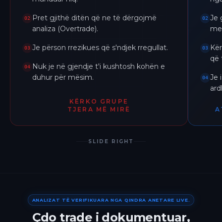
Pret gjithë ditën që ne të dërgojmë
Je 
02
02
analiza (Overtrade).
me 
Je përson rrezikues që s'ndjek rregullat.
Kër
03
03
që 
Nuk je në gjendje t'i kushtosh kohën e
04
duhur për mësim.
Je 
04
ar
KËRKO GRUPE
TJERA MË MIRË
A
SLIDE RIGHT
ANALIZAT TË VERIFIKUARA NGA QINDRA ANETARE LIVE.
Çdo trade i dokumentuar,