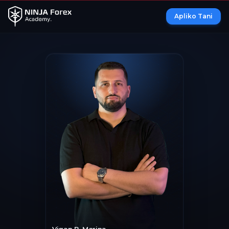
Apliko Tani