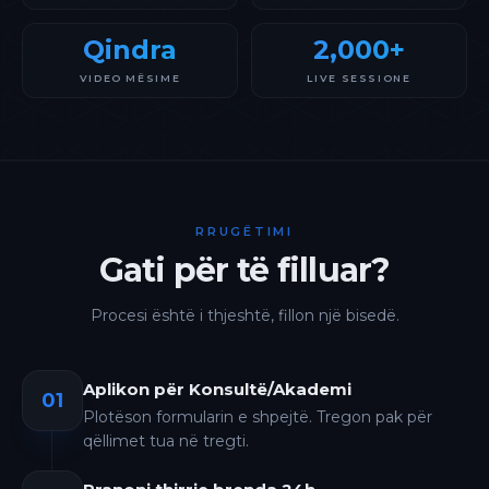
Qindra
2,000+
VIDEO MËSIME
LIVE SESSIONE
RRUGËTIMI
Gati për të filluar?
Procesi është i thjeshtë, fillon një bisedë.
Aplikon për Konsultë/Akademi
01
Plotëson formularin e shpejtë. Tregon pak për
qëllimet tua në tregti.