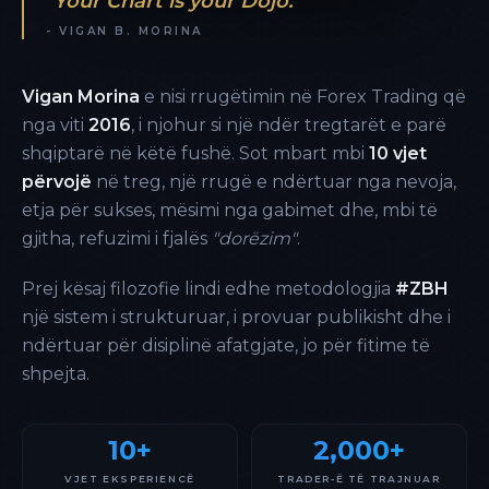
"Your Chart is your Dojo."
- VIGAN B. MORINA
Vigan Morina
e nisi rrugëtimin në Forex Trading që
nga viti
2016
, i njohur si një ndër tregtarët e parë
shqiptarë në këtë fushë. Sot mbart mbi
10 vjet
përvojë
në treg, një rrugë e ndërtuar nga nevoja,
etja për sukses, mësimi nga gabimet dhe, mbi të
gjitha, refuzimi i fjalës
"dorëzim"
.
Prej kësaj filozofie lindi edhe metodologjia
#ZBH
një sistem i strukturuar, i provuar publikisht dhe i
ndërtuar për disiplinë afatgjate, jo për fitime të
shpejta.
10+
2,000+
VJET EKSPERIENCË
TRADER-Ë TË TRAJNUAR