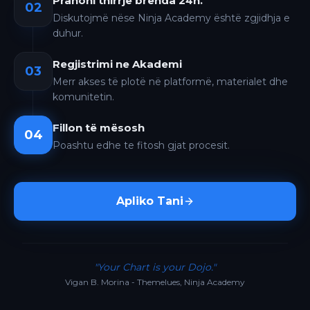
Pranoni thirrje brenda 24h.
02
Diskutojmë nëse Ninja Academy është zgjidhja e
duhur.
Regjistrimi ne Akademi
03
Merr akses të plotë në platformë, materialet dhe
komunitetin.
Fillon të mësosh
04
Poashtu edhe te fitosh gjat procesit.
Apliko Tani
"Your Chart is your Dojo."
Vigan B. Morina - Themelues, Ninja Academy