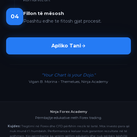
Fillon të mësosh
04
Poashtu edhe te fitosh gjat procesit.
Apliko Tani
"Your Chart is your Dojo."
Vigan B. Morina - Themelues, Ninja Academy
Ninja Forex Academy
Përmbajtje edukative rreth Forex trading.
Kujdes:
Tregtimi në Forex dhe CFD përfshin rrezik të lartë. Mos investo para që
nuk mund t'i humbësh. Performanca e kaluar nuk garanton rezultate në të
ardhmen. Kjo përmbajtje ka vetëm qëllim edukativ dhe nuk përbën këshillë