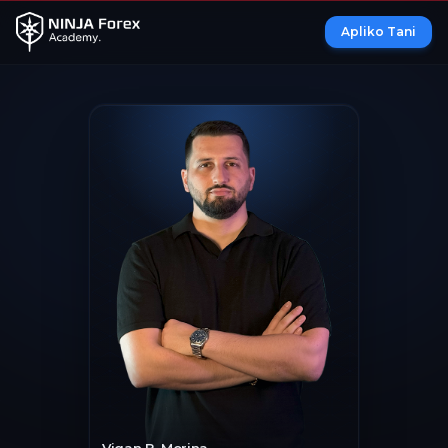
Apliko Tani