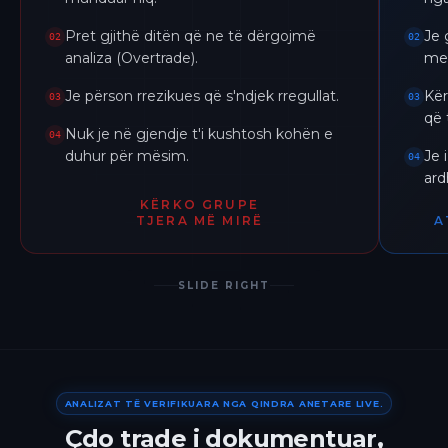
Pret gjithë ditën që ne të dërgojmë
Je 
02
02
analiza (Overtrade).
me 
Je përson rrezikues që s'ndjek rregullat.
Kër
03
03
që 
Nuk je në gjendje t'i kushtosh kohën e
04
duhur për mësim.
Je 
04
ar
KËRKO GRUPE
TJERA MË MIRË
A
SLIDE RIGHT
ANALIZAT TË VERIFIKUARA NGA QINDRA ANETARE LIVE.
Çdo trade i dokumentuar,