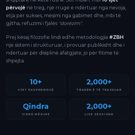
përvojë
në treg, një rrugë e ndërtuar nga nevoja,
etja për sukses, mësimi nga gabimet dhe, mbi të
gjitha, refuzimi i fjalës
"dorëzim"
.
Prej kësaj filozofie lindi edhe metodologjia
#ZBH
një sistem i strukturuar, i provuar publikisht dhe i
ndërtuar për disiplinë afatgjate, jo për fitime të
shpejta.
10+
2,000+
VJET EKSPERIENCË
TRADER-Ë TË TRAJNUAR
Qindra
2,000+
VIDEO MËSIME
LIVE SESSIONE