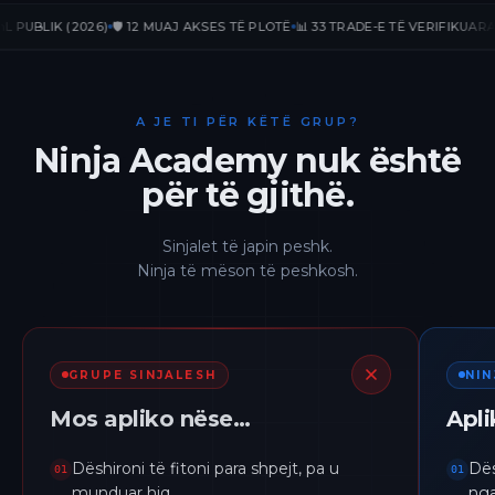
LIK (2026)
🛡️ 12 MUAJ AKSES TË PLOTË
📊 33 TRADE-E TË VERIFIKUARA
📈 +2
A JE TI PËR KËTË GRUP?
Ninja Academy nuk është
për të gjithë.
Sinjalet të japin peshk.
Ninja të mëson të peshkosh.
GRUPE SINJALESH
NI
Mos apliko nëse…
Apl
Dëshironi të fitoni para shpejt, pa u
Dës
01
01
munduar hiq.
nga