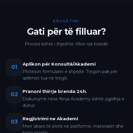
RRUGËTIMI
Gati për të filluar?
Procesi është i thjeshtë, fillon një bisedë.
Aplikon për Konsultë/Akademi
01
Plotëson formularin e shpejtë. Tregon pak për
qëllimet tua në tregti.
Pranoni thirrje brenda 24h.
02
Diskutojmë nëse Ninja Academy është zgjidhja e
duhur.
Regjistrimi ne Akademi
03
Merr akses të plotë në platformë, materialet dhe
komunitetin.