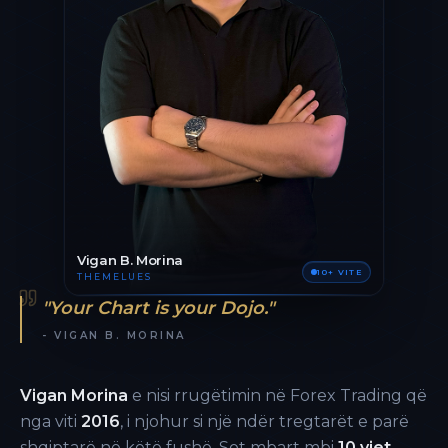
Vigan B. Morina
10+ VITE
THEMELUES
"Your Chart is your Dojo."
- VIGAN B. MORINA
Vigan Morina
e nisi rrugëtimin në Forex Trading që
nga viti
2016
, i njohur si një ndër tregtarët e parë
shqiptarë në këtë fushë. Sot mbart mbi
10 vjet