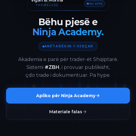
Vigan B. Morina
10+ VITE
THEMELUES
Bëhu pjesë e
Ninja Academy.
ANËTARËSIM 1-VJEÇAR
Akademia e parë për trader-ët Shqiptarë.
Sistemi
#ZBH
, i provuar publikisht,
çdo trade i dokumentuar. Pa hype.
Apliko për Ninja Academy
Materiale falas