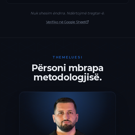
Nuk shesim ëndrra. Ndërtojmë tregtar-ë.
Verifiko në Google Sheet
THEMELUESI
Përsoni mbrapa
metodologjisë.