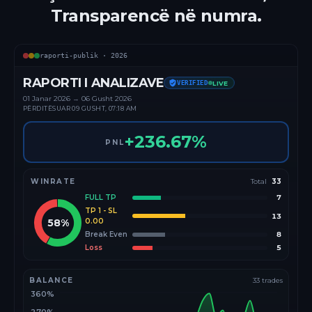
Transparencë në numra.
raporti-publik ·
2026
RAPORTI I ANALIZAVE
VERIFIED
LIVE
01 Janar
2026
→
06 Gusht 2026
PËRDITËSUAR
09 GUSHT, 07:18 AM
+
236.67
%
PNL
WINRATE
Total
33
FULL TP
7
TP 1 - SL
13
58
%
0.00
Break Even
8
Loss
5
BALANCE
33
trades
360%