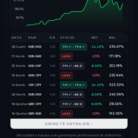
270%
180%
90%
DATA
PAIR
R:R
STATUS
NET
BAL.
06 Gusht
1.40
24.15%
236.67%
EUR/USD
TP1 ✅ - TP2 ✅
31 Korrik
1.40
-23%
171.18%
EUR/AUD
LOSS
30 Korrik
1.40
8.05%
252.18%
USD/CHF
TP1 ✅ - BE ⚖️
16 Korrik
1.40
-23%
225.94%
AUD/JPY
LOSS
14 Korrik
1.40
24.15%
323.30%
CHF/JPY
TP1 ✅ - TP2 ✅
06 Korrik
1.40
8.05%
240.96%
EUR/USD
TP1 ✅ - BE ⚖️
18 Qershor
1.40
8.05%
215.56%
GBP/JPY
TP1 ✅ - BE ⚖️
16 Qershor
1.40
-23%
192.05%
GBP/AUD
LOSS
SHFAQ TË GJITHA (
33
)
Rezultatet e kaluara nuk garantojnë performancë të ardhshme.