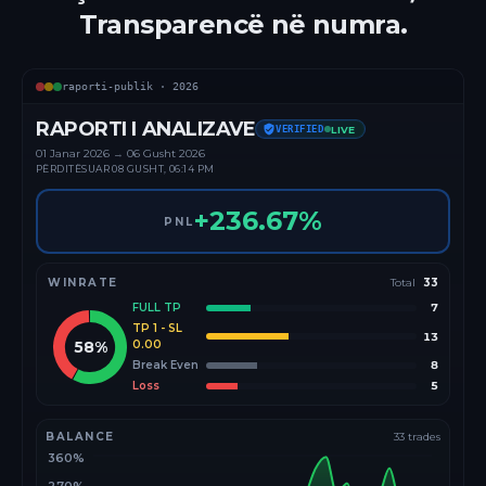
Transparencë në numra.
raporti-publik ·
2026
RAPORTI I ANALIZAVE
VERIFIED
LIVE
01 Janar
2026
→
06 Gusht 2026
PËRDITËSUAR
08 GUSHT, 06:14 PM
+
236.67
%
PNL
WINRATE
Total
33
FULL TP
7
TP 1 - SL
13
58
%
0.00
Break Even
8
Loss
5
BALANCE
33
trades
360%