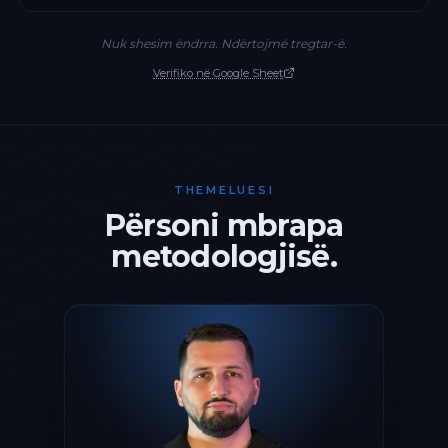
Nuk shesim ëndrra. Ndërtojmë tregtar-ë.
Verifiko në Google Sheet
THEMELUESI
Përsoni mbrapa
metodologjisë.