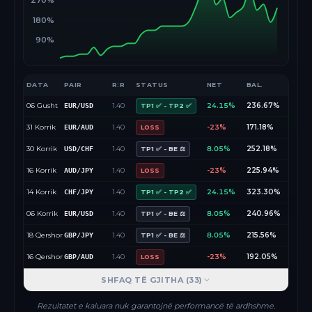
270%
180%
90%
DATA
PAIR
R:R
STATUS
NET
BAL.
06 Gusht
1.40
24.15%
236.67%
EUR/USD
TP1 ✅ - TP2 ✅
31 Korrik
1.40
-23%
171.18%
EUR/AUD
LOSS
30 Korrik
1.40
8.05%
252.18%
USD/CHF
TP1 ✅ - BE ⚖️
16 Korrik
1.40
-23%
225.94%
AUD/JPY
LOSS
14 Korrik
1.40
24.15%
323.30%
CHF/JPY
TP1 ✅ - TP2 ✅
06 Korrik
1.40
8.05%
240.96%
EUR/USD
TP1 ✅ - BE ⚖️
18 Qershor
1.40
8.05%
215.56%
GBP/JPY
TP1 ✅ - BE ⚖️
16 Qershor
1.40
-23%
192.05%
GBP/AUD
LOSS
SHFAQ TË GJITHA (
33
)
Rezultatet e kaluara nuk garantojnë performancë të ardhshme.