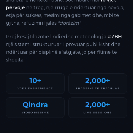
përvojë
në treg, një rrugë e ndërtuar nga nevoja,
etja për sukses, mësimi nga gabimet dhe, mbi të
gjitha, refuzimi i fjalës
"dorëzim"
.
Prej kësaj filozofie lindi edhe metodologjia
#ZBH
një sistem i strukturuar, i provuar publikisht dhe i
ndërtuar për disiplinë afatgjate, jo për fitime të
shpejta.
10+
2,000+
VJET EKSPERIENCË
TRADER-Ë TË TRAJNUAR
Qindra
2,000+
VIDEO MËSIME
LIVE SESSIONE