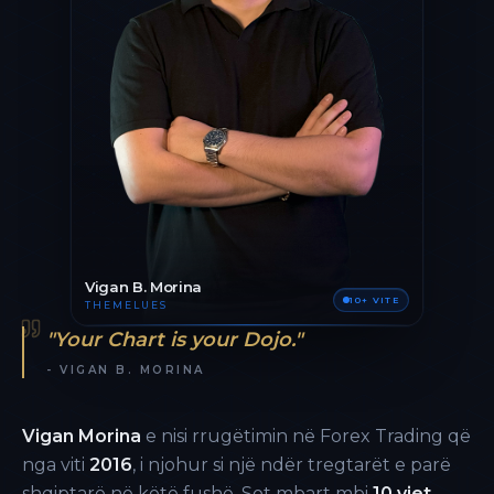
Vigan B. Morina
10+ VITE
THEMELUES
"Your Chart is your Dojo."
- VIGAN B. MORINA
Vigan Morina
e nisi rrugëtimin në Forex Trading që
nga viti
2016
, i njohur si një ndër tregtarët e parë
shqiptarë në këtë fushë. Sot mbart mbi
10 vjet