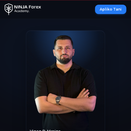
Apliko Tani