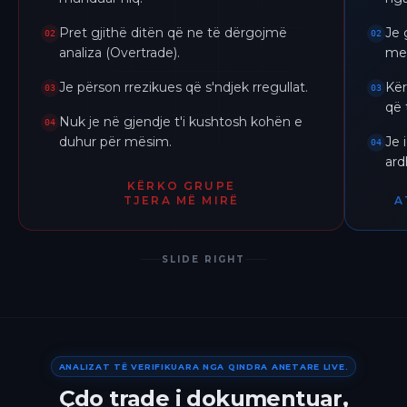
Pret gjithë ditën që ne të dërgojmë
Je 
02
02
analiza (Overtrade).
me 
Je përson rrezikues që s'ndjek rregullat.
Kër
03
03
që 
Nuk je në gjendje t'i kushtosh kohën e
04
duhur për mësim.
Je 
04
ar
KËRKO GRUPE
TJERA MË MIRË
A
SLIDE RIGHT
ANALIZAT TË VERIFIKUARA NGA QINDRA ANETARE LIVE.
Çdo trade i dokumentuar,