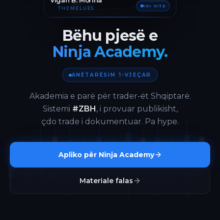
Vigan B. Morina
10+ VITE
THEMELUES
Bëhu pjesë e
Ninja Academy.
ANËTARËSIM 1-VJEÇAR
Akademia e parë për trader-ët Shqiptarë.
Sistemi
#ZBH
, i provuar publikisht,
çdo trade i dokumentuar. Pa hype.
Apliko për Ninja Academy
Materiale falas