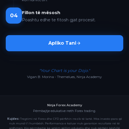
Fillon të mësosh
04
Poashtu edhe te fitosh gjat procesit.
Apliko Tani
"Your Chart is your Dojo."
Vigan B. Morina - Themelues, Ninja Academy
Ninja Forex Academy
Përmbajtje edukative rreth Forex trading.
Kujdes:
Tregtimi në Forex dhe CFD përfshin rrezik të lartë. Mos investo para që
nuk mund t'i humbësh. Performanca e kaluar nuk garanton rezultate në të
ardhmen. Kjo përmbajtje ka vetëm qëllim edukativ dhe nuk përbën këshillë