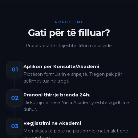
RRUGËTIMI
Gati për të filluar?
Procesi është i thjeshtë, fillon një bisedë.
Aplikon për Konsultë/Akademi
01
Plotëson formularin e shpejtë. Tregon pak për
qëllimet tua në tregti.
Pranoni thirrje brenda 24h.
02
Diskutojmë nëse Ninja Academy është zgjidhja e
duhur.
Regjistrimi ne Akademi
03
Merr akses të plotë në platformë, materialet dhe
komunitetin.