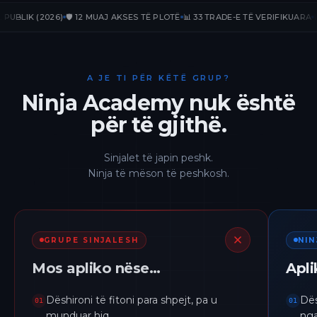
K (2026)
🛡️ 12 MUAJ AKSES TË PLOTË
📊 33 TRADE-E TË VERIFIKUARA
📈 +23
A JE TI PËR KËTË GRUP?
Ninja Academy nuk është
për të gjithë.
Sinjalet të japin peshk.
Ninja të mëson të peshkosh.
GRUPE SINJALESH
NI
Mos apliko nëse…
Apl
Dëshironi të fitoni para shpejt, pa u
Dës
01
01
munduar hiq.
nga