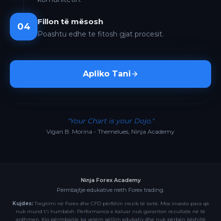
Fillon të mësosh
04
Poashtu edhe te fitosh gjat procesit.
Apliko Tani
"Your Chart is your Dojo."
Vigan B. Morina - Themelues, Ninja Academy
Ninja Forex Academy
Përmbajtje edukative rreth Forex trading.
Kujdes:
Tregtimi në Forex dhe CFD përfshin rrezik të lartë. Mos investo para që
nuk mund t'i humbësh. Performanca e kaluar nuk garanton rezultate në të
ardhmen. Kjo përmbajtje ka vetëm qëllim edukativ dhe nuk përbën këshillë