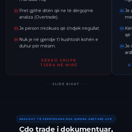
Pret gjithë ditën që ne të dërgojmë
Je 
02
02
analiza (Overtrade).
me 
Je përson rrezikues që s'ndjek rregullat.
Kër
03
03
që 
Nuk je në gjendje t'i kushtosh kohën e
04
duhur për mësim.
Je 
04
ar
KËRKO GRUPE
TJERA MË MIRË
A
SLIDE RIGHT
ANALIZAT TË VERIFIKUARA NGA QINDRA ANETARE LIVE.
Çdo trade i dokumentuar,