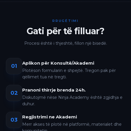
RRUGËTIMI
Gati për të filluar?
Procesi është i thjeshtë, fillon një bisedë.
Aplikon për Konsultë/Akademi
01
Plotëson formularin e shpejtë. Tregon pak për
qëllimet tua në tregti.
Pranoni thirrje brenda 24h.
02
Diskutojmë nëse Ninja Academy është zgjidhja e
duhur.
Regjistrimi ne Akademi
03
Merr akses të plotë në platformë, materialet dhe
komunitetin.