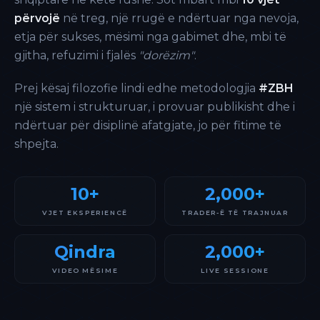
përvojë
në treg, një rrugë e ndërtuar nga nevoja,
etja për sukses, mësimi nga gabimet dhe, mbi të
gjitha, refuzimi i fjalës
"dorëzim"
.
Prej kësaj filozofie lindi edhe metodologjia
#ZBH
një sistem i strukturuar, i provuar publikisht dhe i
ndërtuar për disiplinë afatgjate, jo për fitime të
shpejta.
10+
2,000+
VJET EKSPERIENCË
TRADER-Ë TË TRAJNUAR
Qindra
2,000+
VIDEO MËSIME
LIVE SESSIONE