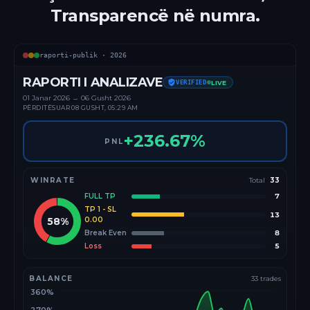
Transparencë në numra.
raporti-publik ·
2026
RAPORTI I ANALIZAVE
VERIFIED
LIVE
01 Janar
2026
→
06 Gusht 2026
PËRDITËSUAR
08 GUSHT, 05:29 AM
+
236.67
%
PNL
WINRATE
Total
33
FULL TP
7
TP 1 - SL
13
58
%
0.00
Break Even
8
Loss
5
BALANCE
33
trades
360%