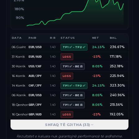
270%
180%
90%
DATA
PAIR
R:R
STATUS
NET
BAL.
06 Gusht
1.40
24.15%
236.67%
EUR/USD
TP1 ✅ - TP2 ✅
31 Korrik
1.40
-23%
171.18%
EUR/AUD
LOSS
30 Korrik
1.40
8.05%
252.18%
USD/CHF
TP1 ✅ - BE ⚖️
16 Korrik
1.40
-23%
225.94%
AUD/JPY
LOSS
14 Korrik
1.40
24.15%
323.30%
CHF/JPY
TP1 ✅ - TP2 ✅
06 Korrik
1.40
8.05%
240.96%
EUR/USD
TP1 ✅ - BE ⚖️
18 Qershor
1.40
8.05%
215.56%
GBP/JPY
TP1 ✅ - BE ⚖️
16 Qershor
1.40
-23%
192.05%
GBP/AUD
LOSS
SHFAQ TË GJITHA (
33
)
Rezultatet e kaluara nuk garantojnë performancë të ardhshme.