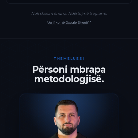
Nuk shesim ëndrra. Ndërtojmë tregtar-ë.
Verifiko në Google Sheet
THEMELUESI
Përsoni mbrapa
metodologjisë.