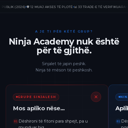
IK (2026)
🛡️ 12 MUAJ AKSES TË PLOTË
📊 33 TRADE-E TË VERIFIKUARA
📈 +23
A JE TI PËR KËTË GRUP?
Ninja Academy nuk është
për të gjithë.
Sinjalet të japin peshk.
Ninja të mëson të peshkosh.
GRUPE SINJALESH
NI
Mos apliko nëse…
Apl
Dëshironi të fitoni para shpejt, pa u
Dës
01
01
munduar hiq.
nga