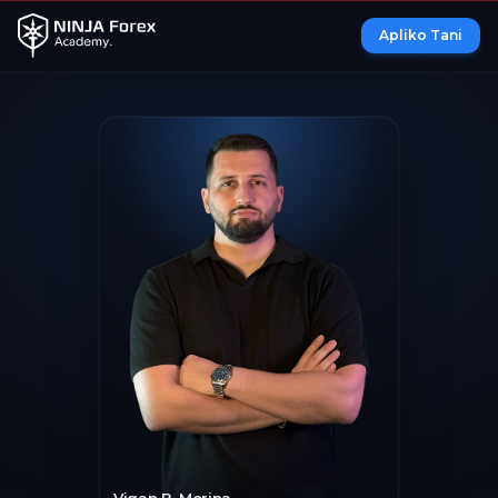
Apliko Tani