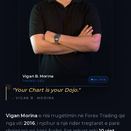
Vigan B. Morina
10+ VITE
THEMELUES
"Your Chart is your Dojo."
- VIGAN B. MORINA
Vigan Morina
e nisi rrugëtimin në Forex Trading që
nga viti
2016
, i njohur si një ndër tregtarët e parë
shqiptarë në këtë fushë. Sot mbart mbi
10 vjet