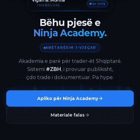
Vigan B. Morina
10+ VITE
THEMELUES
Bëhu pjesë e
Ninja Academy.
ANËTARËSIM 1-VJEÇAR
Akademia e parë për trader-ët Shqiptarë.
Sistemi
#ZBH
, i provuar publikisht,
çdo trade i dokumentuar. Pa hype.
Apliko për Ninja Academy
Materiale falas