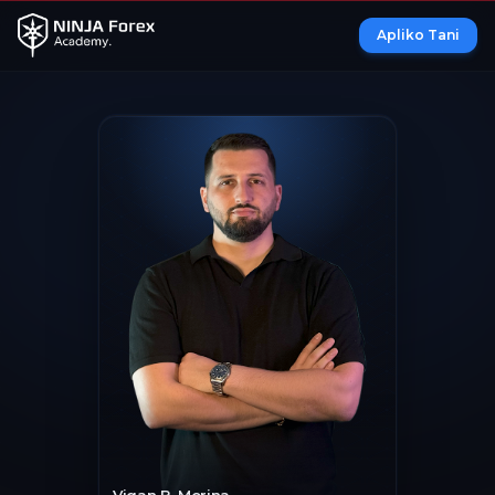
Apliko Tani