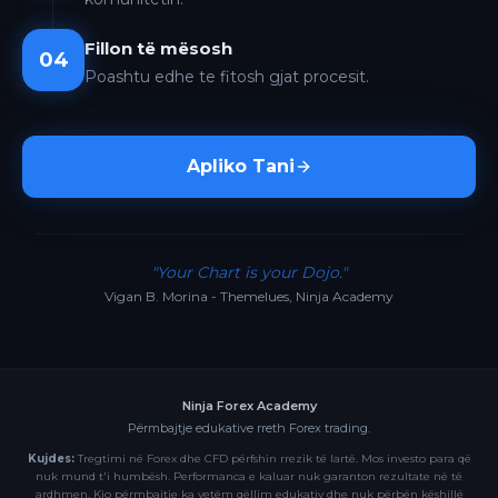
Fillon të mësosh
04
Poashtu edhe te fitosh gjat procesit.
Apliko Tani
"Your Chart is your Dojo."
Vigan B. Morina - Themelues, Ninja Academy
Ninja Forex Academy
Përmbajtje edukative rreth Forex trading.
Kujdes:
Tregtimi në Forex dhe CFD përfshin rrezik të lartë. Mos investo para që
nuk mund t'i humbësh. Performanca e kaluar nuk garanton rezultate në të
ardhmen. Kjo përmbajtje ka vetëm qëllim edukativ dhe nuk përbën këshillë