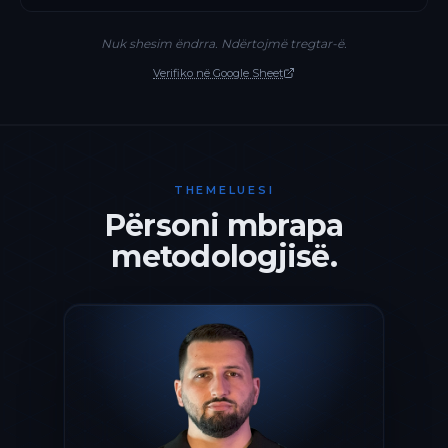
Nuk shesim ëndrra. Ndërtojmë tregtar-ë.
Verifiko në Google Sheet
THEMELUESI
Përsoni mbrapa
metodologjisë.