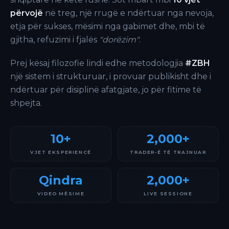
përvojë
në treg, një rrugë e ndërtuar nga nevoja,
etja për sukses, mësimi nga gabimet dhe, mbi të
gjitha, refuzimi i fjalës
"dorëzim"
.
Prej kësaj filozofie lindi edhe metodologjia
#ZBH
një sistem i strukturuar, i provuar publikisht dhe i
ndërtuar për disiplinë afatgjate, jo për fitime të
shpejta.
10+
2,000+
VJET EKSPERIENCË
TRADER-Ë TË TRAJNUAR
Qindra
2,000+
VIDEO MËSIME
LIVE SESSIONE