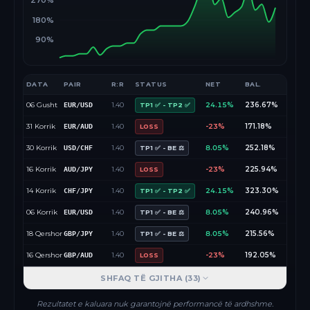
270%
180%
90%
DATA
PAIR
R:R
STATUS
NET
BAL.
06 Gusht
1.40
24.15%
236.67%
EUR/USD
TP1 ✅ - TP2 ✅
31 Korrik
1.40
-23%
171.18%
EUR/AUD
LOSS
30 Korrik
1.40
8.05%
252.18%
USD/CHF
TP1 ✅ - BE ⚖️
16 Korrik
1.40
-23%
225.94%
AUD/JPY
LOSS
14 Korrik
1.40
24.15%
323.30%
CHF/JPY
TP1 ✅ - TP2 ✅
06 Korrik
1.40
8.05%
240.96%
EUR/USD
TP1 ✅ - BE ⚖️
18 Qershor
1.40
8.05%
215.56%
GBP/JPY
TP1 ✅ - BE ⚖️
16 Qershor
1.40
-23%
192.05%
GBP/AUD
LOSS
SHFAQ TË GJITHA (
33
)
Rezultatet e kaluara nuk garantojnë performancë të ardhshme.