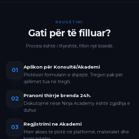
RRUGËTIMI
Gati për të filluar?
Procesi është i thjeshtë, fillon një bisedë.
Aplikon për Konsultë/Akademi
01
Plotëson formularin e shpejtë. Tregon pak për
qëllimet tua në tregti.
Pranoni thirrje brenda 24h.
02
Diskutojmë nëse Ninja Academy është zgjidhja e
duhur.
Regjistrimi ne Akademi
03
Merr akses të plotë në platformë, materialet dhe
komunitetin.