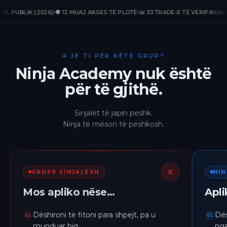
BLIK (2026)
🛡️ 12 MUAJ AKSES TË PLOTË
📊 33 TRADE-E TË VERIFIKUARA
📈 
A JE TI PËR KËTË GRUP?
Ninja Academy nuk është
për të gjithë.
Sinjalet të japin peshk.
Ninja të mëson të peshkosh.
GRUPE SINJALESH
NI
Mos apliko nëse…
Apl
Dëshironi të fitoni para shpejt, pa u
Dës
01
01
munduar hiq.
nga