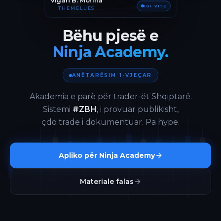
Vigan B. Morina
10+ VITE
THEMELUES
Bëhu pjesë e
Ninja Academy.
ANËTARËSIM 1-VJEÇAR
Akademia e parë për trader-ët Shqiptarë.
Sistemi
#ZBH
, i provuar publikisht,
çdo trade i dokumentuar. Pa hype.
Apliko për Ninja Academy
Materiale falas