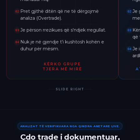
Pret gjithë ditën që ne të dërgojmë
Je 
02
02
analiza (Overtrade).
me 
Je përson rrezikues që s'ndjek rregullat.
Kër
03
03
që 
Nuk je në gjendje t'i kushtosh kohën e
04
duhur për mësim.
Je 
04
ar
KËRKO GRUPE
TJERA MË MIRË
A
SLIDE RIGHT
ANALIZAT TË VERIFIKUARA NGA QINDRA ANETARE LIVE.
Çdo trade i dokumentuar,