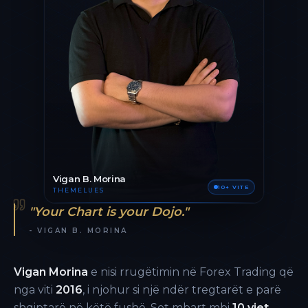
Vigan B. Morina
10+ VITE
THEMELUES
"Your Chart is your Dojo."
- VIGAN B. MORINA
Vigan Morina
e nisi rrugëtimin në Forex Trading që
nga viti
2016
, i njohur si një ndër tregtarët e parë
shqiptarë në këtë fushë. Sot mbart mbi
10 vjet