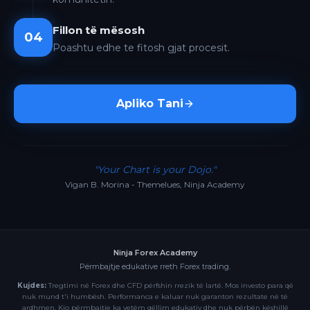
Fillon të mësosh
04
Poashtu edhe te fitosh gjat procesit.
Apliko Tani
"Your Chart is your Dojo."
Vigan B. Morina - Themelues, Ninja Academy
Ninja Forex Academy
Përmbajtje edukative rreth Forex trading.
Kujdes:
Tregtimi në Forex dhe CFD përfshin rrezik të lartë. Mos investo para që
nuk mund t'i humbësh. Performanca e kaluar nuk garanton rezultate në të
ardhmen. Kjo përmbajtje ka vetëm qëllim edukativ dhe nuk përbën këshillë