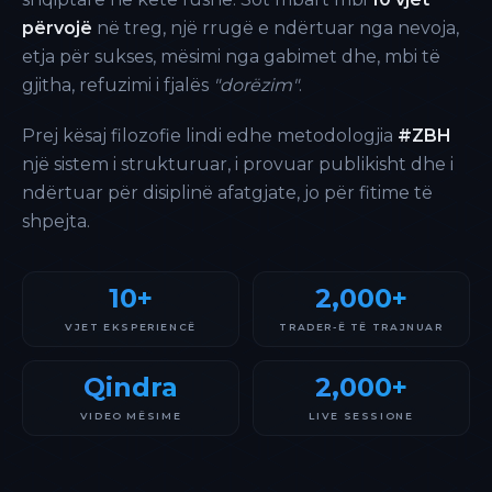
përvojë
në treg, një rrugë e ndërtuar nga nevoja,
etja për sukses, mësimi nga gabimet dhe, mbi të
gjitha, refuzimi i fjalës
"dorëzim"
.
Prej kësaj filozofie lindi edhe metodologjia
#ZBH
një sistem i strukturuar, i provuar publikisht dhe i
ndërtuar për disiplinë afatgjate, jo për fitime të
shpejta.
10+
2,000+
VJET EKSPERIENCË
TRADER-Ë TË TRAJNUAR
Qindra
2,000+
VIDEO MËSIME
LIVE SESSIONE