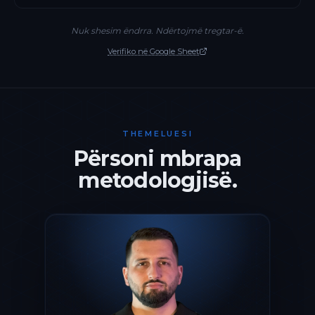
Nuk shesim ëndrra. Ndërtojmë tregtar-ë.
Verifiko në Google Sheet
THEMELUESI
Përsoni mbrapa
metodologjisë.