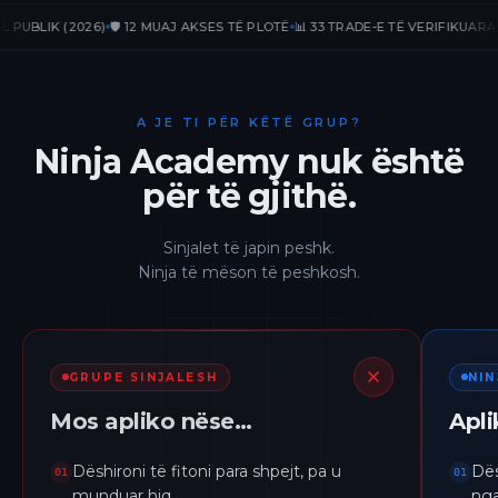
IK (2026)
🛡️ 12 MUAJ AKSES TË PLOTË
📊 33 TRADE-E TË VERIFIKUARA
📈 +23
A JE TI PËR KËTË GRUP?
Ninja Academy nuk është
për të gjithë.
Sinjalet të japin peshk.
Ninja të mëson të peshkosh.
GRUPE SINJALESH
NI
Mos apliko nëse…
Apl
Dëshironi të fitoni para shpejt, pa u
Dës
01
01
munduar hiq.
nga