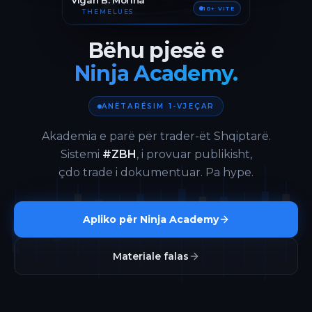
Vigan B. Morina
10+ VITE
THEMELUES
Bëhu pjesë e
Ninja Academy.
ANËTARËSIM 1-VJEÇAR
Akademia e parë për trader-ët Shqiptarë.
Sistemi
#ZBH
, i provuar publikisht,
çdo trade i dokumentuar. Pa hype.
Apliko për Ninja Academy
Materiale falas