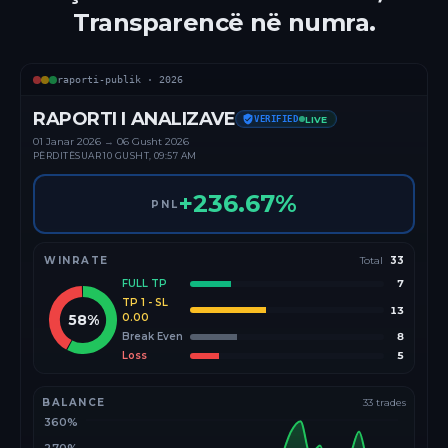
Transparencë në numra.
raporti-publik ·
2026
RAPORTI I ANALIZAVE
VERIFIED
LIVE
01 Janar
2026
→
06 Gusht 2026
PËRDITËSUAR
10 GUSHT, 09:57 AM
+
236.67
%
PNL
WINRATE
Total
33
FULL TP
7
TP 1 - SL
13
58
%
0.00
Break Even
8
Loss
5
BALANCE
33
trades
360%