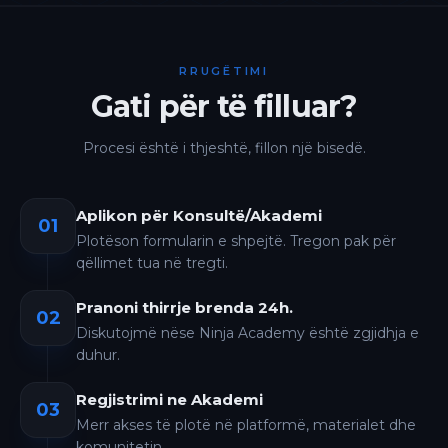
RRUGËTIMI
Gati për të filluar?
Procesi është i thjeshtë, fillon një bisedë.
Aplikon për Konsultë/Akademi
01
Plotëson formularin e shpejtë. Tregon pak për
qëllimet tua në tregti.
Pranoni thirrje brenda 24h.
02
Diskutojmë nëse Ninja Academy është zgjidhja e
duhur.
Regjistrimi ne Akademi
03
Merr akses të plotë në platformë, materialet dhe
komunitetin.