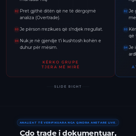
Pret gjithë ditën që ne të dërgojmë
Je 
02
02
analiza (Overtrade).
me 
Je përson rrezikues që s'ndjek rregullat.
Kër
03
03
që 
Nuk je në gjendje t'i kushtosh kohën e
04
duhur për mësim.
Je 
04
ar
KËRKO GRUPE
TJERA MË MIRË
A
SLIDE RIGHT
ANALIZAT TË VERIFIKUARA NGA QINDRA ANETARE LIVE.
Çdo trade i dokumentuar,