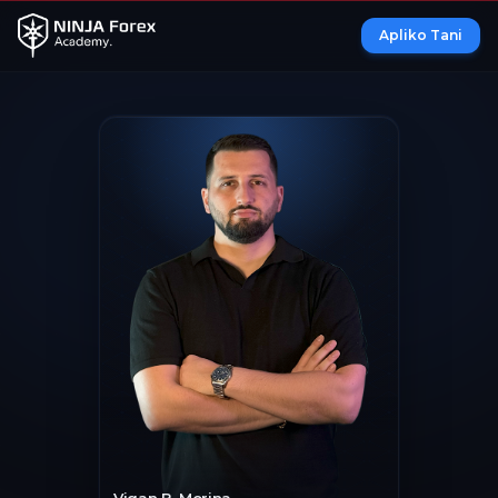
Apliko Tani