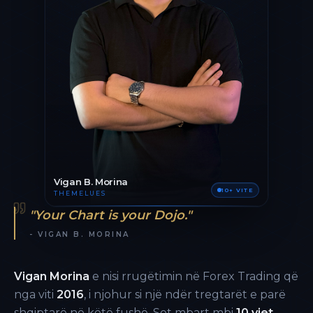
Vigan B. Morina
10+ VITE
THEMELUES
"Your Chart is your Dojo."
- VIGAN B. MORINA
Vigan Morina
e nisi rrugëtimin në Forex Trading që
nga viti
2016
, i njohur si një ndër tregtarët e parë
shqiptarë në këtë fushë. Sot mbart mbi
10 vjet