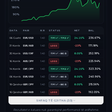
270%
180%
90%
DATA
PAIR
R:R
STATUS
NET
BAL.
06 Gusht
1.40
24.15%
236.67%
EUR/USD
TP1 ✅ - TP2 ✅
31 Korrik
1.40
-23%
171.18%
EUR/AUD
LOSS
30 Korrik
1.40
8.05%
252.18%
USD/CHF
TP1 ✅ - BE ⚖️
16 Korrik
1.40
-23%
225.94%
AUD/JPY
LOSS
14 Korrik
1.40
24.15%
323.30%
CHF/JPY
TP1 ✅ - TP2 ✅
06 Korrik
1.40
8.05%
240.96%
EUR/USD
TP1 ✅ - BE ⚖️
18 Qershor
1.40
8.05%
215.56%
GBP/JPY
TP1 ✅ - BE ⚖️
16 Qershor
1.40
-23%
192.05%
GBP/AUD
LOSS
SHFAQ TË GJITHA (
33
)
Rezultatet e kaluara nuk garantojnë performancë të ardhshme.