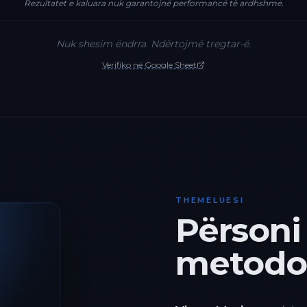
Rezultatet e kaluara nuk garantojnë performancë të ardhshme.
Nuk shesim ëndrra. Ndërtojmë tregtar-ë.
Verifiko në Google Sheet
THEMELUESI
Përsoni
metodol