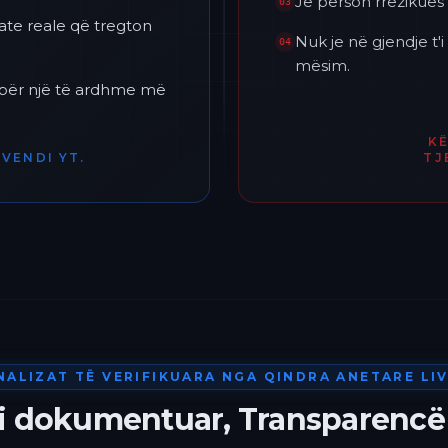
Je përson rrezikues 
03
ate reale që tregton
Nuk je në gjendje t
04
mësim.
h për një të ardhme më
K
VENDI YT.
TJ
NALIZAT TË VERIFIKUARA NGA QINDRA ANETARE LIV
 i dokumentuar, Transparencë