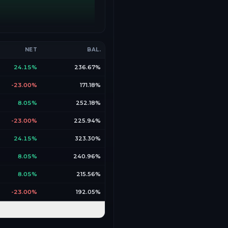
NET
BAL.
24.15%
236.67%
-23.00%
171.18%
8.05%
252.18%
-23.00%
225.94%
24.15%
323.30%
8.05%
240.96%
8.05%
215.56%
-23.00%
192.05%