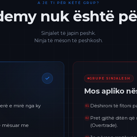
A JE TI PËR KËTË GRUP?
emy nuk është për
Sinjalet të japin peshk.
Ninja të mëson të peshkosh.
GRUPE SINJALESH
Mos apliko n
erë e mirë nga ky
Dëshironi të fitoni 
01
Pret gjithë ditën që
02
 të mësuar me
(Overtrade).