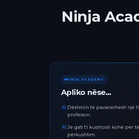
Ninja Acad
NINJA ACADEMY
Apliko nëse…
Dëshiron të pavarsohesh një h
01
profesion..
Je gati t'i kushtosh kohë për
02
përkushtim.