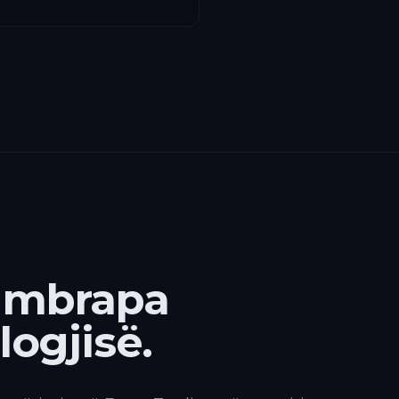
 mbrapa
ogjisë.