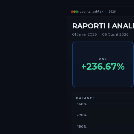
raporti-publik ·
2026
RAPORTI I ANAL
01 Janar
2026
→
06 Gusht 2026
PNL
+
236.67
%
BALANCE
360%
270%
180%