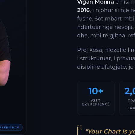
Vigan Morina
e nisi 
2016
, i njohur si një
fushë. Sot mbart mbi
ndërtuar nga nevoja,
dhe, mbi të gjitha, re
Prej kësaj filozofie l
i strukturuar, i provu
disiplinë afatgjate, jo
10+
2,
VJET
TR
EKSPERIENCË
TR
KSPERIENCË
"Your Chart is y