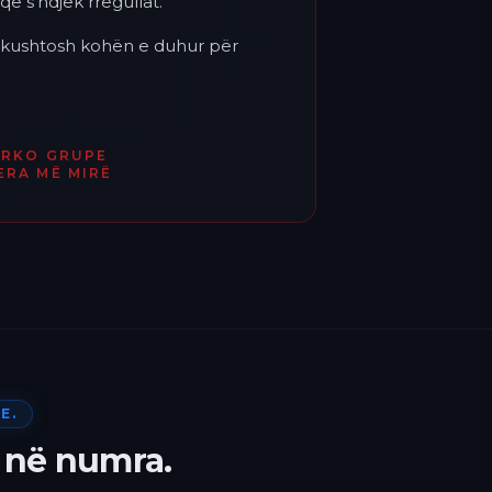
që s'ndjek rregullat.
'i kushtosh kohën e duhur për
ËRKO GRUPE
ERA MË MIRË
E.
 në numra.