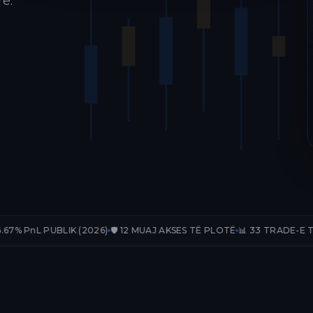
ë.
IK (2026)
🛡️ 12 MUAJ AKSES TË PLOTË
📊 33 TRADE-E TË VERIFIKUAR