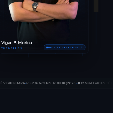
Vigan B. Morina
10+ VITE EKSPERIENCË
THEMELUES
A
📈 +236.67% PnL PUBLIK (2026)
🛡️ 12 MUAJ AKSES TË PLOTË
📊 33 T