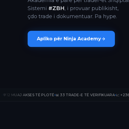
Akademia e parë për trader-ët Shqiptar
Sistemi
#ZBH
, i provuar publikisht,
çdo trade i dokumentuar. Pa hype.
Apliko për Ninja Academy
AKSES TË PLOTË
📊 33 TRADE-E TË VERIFIKUARA
📈 +236.67% PnL PUBL