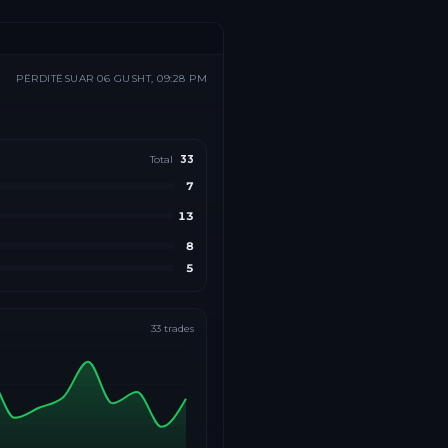
PËRDITËSUAR
06 GUSHT, 09:28 PM
Total
33
7
13
8
5
33
trades