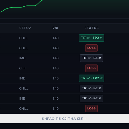
SETUP
R:R
STATUS
D
CHILL
1.40
TP1 ✅ - TP2 ✅
D
CHILL
1.40
LOSS
F
IMB
1.40
TP1 ✅ - BE ⚖️
Y
Chill
1.40
LOSS
Y
IMB
1.40
TP1 ✅ - TP2 ✅
D
CHILL
1.40
TP1 ✅ - BE ⚖️
Y
IMB
1.40
TP1 ✅ - BE ⚖️
D
CHILL
1.40
LOSS
SHFAQ TË GJITHA (
33
)