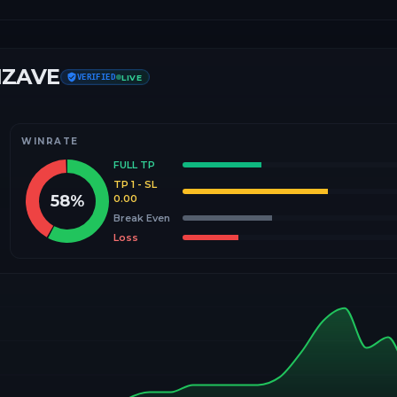
IZAVE
VERIFIED
LIVE
WINRATE
FULL TP
TP 1 - SL
58
%
0.00
Break Even
Loss