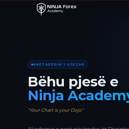
ANËTARËSIM 1-VJEÇAR
Bëhu pjesë e
Ninja Academ
"Your Chart is your Dojo."