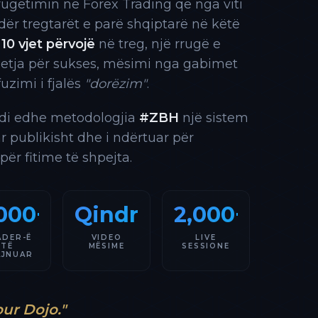
rrugëtimin në Forex Trading që nga viti
 ndër tregtarët e parë shqiptarë në këtë
10 vjet përvojë
në treg, një rrugë e
 etja për sukses, mësimi nga gabimet
fuzimi i fjalës
"dorëzim"
.
indi edhe metodologjia
#ZBH
një sistem
ar publikisht dhe i ndërtuar për
 për fitime të shpejta.
000+
Qindra
2,000+
ADER-Ë
VIDEO
LIVE
TË
MËSIME
SESSIONE
AJNUAR
our Dojo."