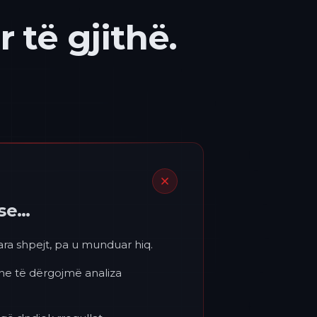
 të gjithë.
ëse…
para shpejt, pa u munduar hiq.
 ne të dërgojmë analiza