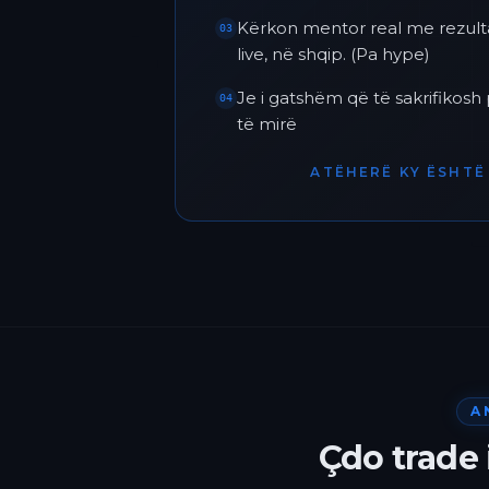
Kërkon mentor real me rezult
03
live, në shqip. (Pa hype)
Je i gatshëm që të sakrifikos
04
të mirë
ATËHERË KY ËSHTË 
A
Çdo trade