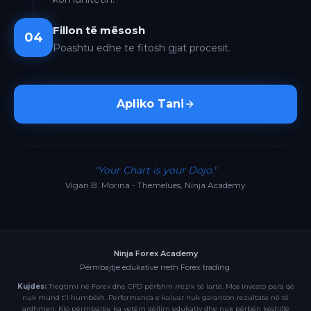
Fillon të mësosh
04
Poashtu edhe te fitosh gjat procesit.
Apliko Tani
"Your Chart is your Dojo."
Vigan B. Morina - Themelues, Ninja Academy
Ninja Forex Academy
Përmbajtje edukative rreth Forex trading.
Kujdes:
Tregtimi në Forex dhe CFD përfshin rrezik të lartë. Mos investo para që
nuk mund t'i humbësh. Performanca e kaluar nuk garanton rezultate në të
ardhmen. Kjo përmbajtje ka vetëm qëllim edukativ dhe nuk përbën këshillë