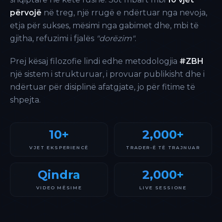
përvojë
në treg, një rrugë e ndërtuar nga nevoja,
etja për sukses, mësimi nga gabimet dhe, mbi të
gjitha, refuzimi i fjalës
"dorëzim"
.
Prej kësaj filozofie lindi edhe metodologjia
#ZBH
një sistem i strukturuar, i provuar publikisht dhe i
ndërtuar për disiplinë afatgjate, jo për fitime të
shpejta.
10+
2,000+
VJET EKSPERIENCË
TRADER-Ë TË TRAJNUAR
Qindra
2,000+
VIDEO MËSIME
LIVE SESSIONE