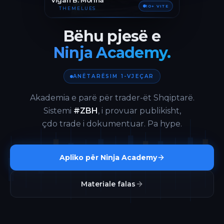
Vigan B. Morina
10+ VITE
THEMELUES
Bëhu pjesë e
Ninja Academy.
ANËTARËSIM 1-VJEÇAR
Akademia e parë për trader-ët Shqiptarë.
Sistemi
#ZBH
, i provuar publikisht,
çdo trade i dokumentuar. Pa hype.
Apliko për Ninja Academy
Materiale falas