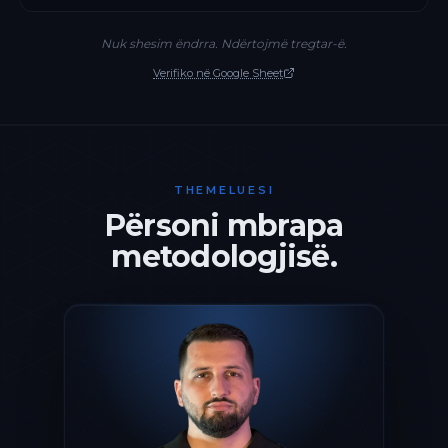
Nuk shesim ëndrra. Ndërtojmë tregtar-ë.
Verifiko në Google Sheet
THEMELUESI
Përsoni mbrapa
metodologjisë.