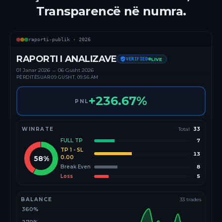
Transparencë në numra.
raporti-publik ·
2026
RAPORTI I ANALIZAVE
VERIFIED
LIVE
01 Janar
2026
→
06 Gusht 2026
PËRDITËSUAR
09 GUSHT, 09:56 AM
+
236.67
%
PNL
WINRATE
Total
33
FULL TP
7
TP 1 - SL
13
58
%
0.00
Break Even
8
Loss
5
BALANCE
33
trades
360%