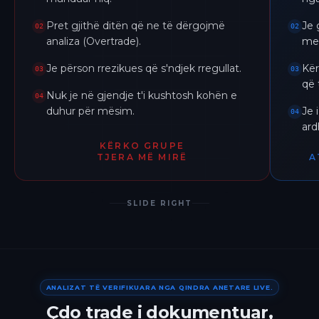
Pret gjithë ditën që ne të dërgojmë
Je 
02
02
analiza (Overtrade).
me 
Je përson rrezikues që s'ndjek rregullat.
Kër
03
03
që 
Nuk je në gjendje t'i kushtosh kohën e
04
duhur për mësim.
Je 
04
ar
KËRKO GRUPE
TJERA MË MIRË
A
SLIDE RIGHT
ANALIZAT TË VERIFIKUARA NGA QINDRA ANETARE LIVE.
Çdo trade i dokumentuar,