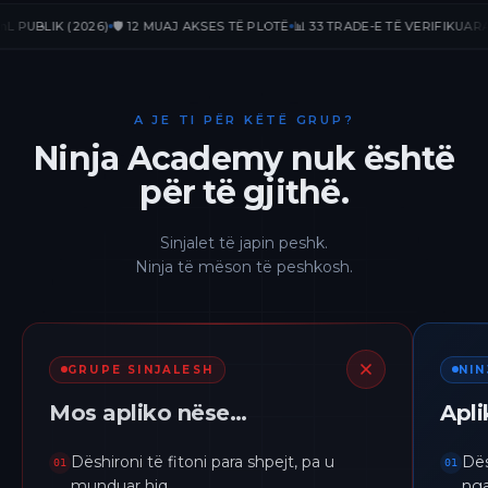
LIK (2026)
🛡️ 12 MUAJ AKSES TË PLOTË
📊 33 TRADE-E TË VERIFIKUARA
📈 +2
A JE TI PËR KËTË GRUP?
Ninja Academy nuk është
për të gjithë.
Sinjalet të japin peshk.
Ninja të mëson të peshkosh.
GRUPE SINJALESH
NI
Mos apliko nëse…
Apl
Dëshironi të fitoni para shpejt, pa u
Dës
01
01
munduar hiq.
nga