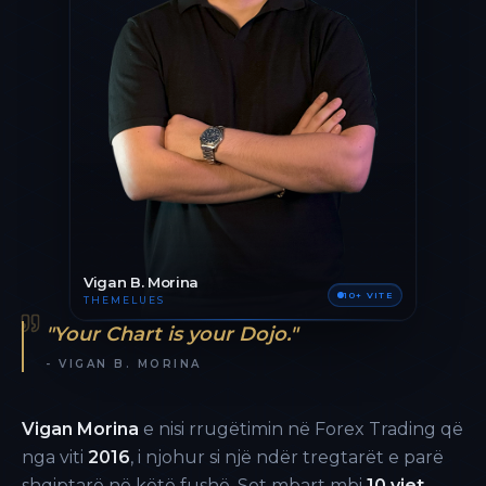
Vigan B. Morina
10+ VITE
THEMELUES
"Your Chart is your Dojo."
- VIGAN B. MORINA
Vigan Morina
e nisi rrugëtimin në Forex Trading që
nga viti
2016
, i njohur si një ndër tregtarët e parë
shqiptarë në këtë fushë. Sot mbart mbi
10 vjet