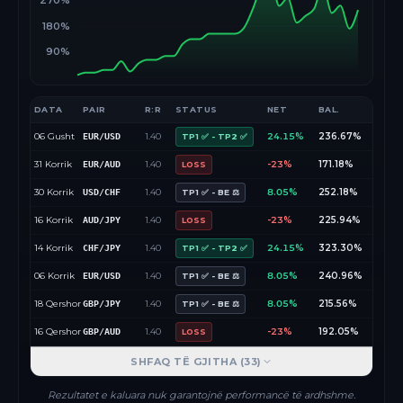
270%
180%
90%
DATA
PAIR
R:R
STATUS
NET
BAL.
06 Gusht
1.40
24.15%
236.67%
EUR/USD
TP1 ✅ - TP2 ✅
31 Korrik
1.40
-23%
171.18%
EUR/AUD
LOSS
30 Korrik
1.40
8.05%
252.18%
USD/CHF
TP1 ✅ - BE ⚖️
16 Korrik
1.40
-23%
225.94%
AUD/JPY
LOSS
14 Korrik
1.40
24.15%
323.30%
CHF/JPY
TP1 ✅ - TP2 ✅
06 Korrik
1.40
8.05%
240.96%
EUR/USD
TP1 ✅ - BE ⚖️
18 Qershor
1.40
8.05%
215.56%
GBP/JPY
TP1 ✅ - BE ⚖️
16 Qershor
1.40
-23%
192.05%
GBP/AUD
LOSS
SHFAQ TË GJITHA (
33
)
Rezultatet e kaluara nuk garantojnë performancë të ardhshme.