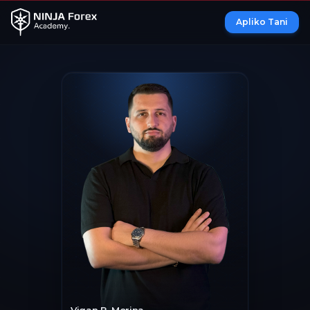
Apliko Tani