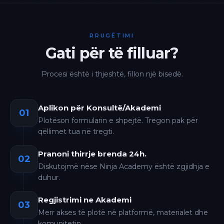
RRUGËTIMI
Gati për të filluar?
Procesi është i thjeshtë, fillon një bisedë.
Aplikon për Konsultë/Akademi
01
Plotëson formularin e shpejtë. Tregon pak për
qëllimet tua në tregti.
Pranoni thirrje brenda 24h.
02
Diskutojmë nëse Ninja Academy është zgjidhja e
duhur.
Regjistrimi ne Akademi
03
Merr akses të plotë në platformë, materialet dhe
komunitetin.