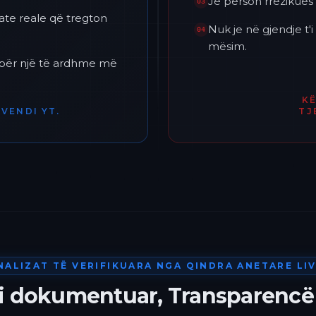
Je përson rrezikues 
03
ate reale që tregton
Nuk je në gjendje t
04
mësim.
h për një të ardhme më
K
VENDI YT.
TJ
NALIZAT TË VERIFIKUARA NGA QINDRA ANETARE LIV
 i dokumentuar, Transparencë