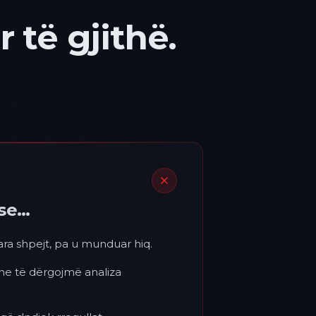
 të gjithë.
ëse…
para shpejt, pa u munduar hiq.
 ne të dërgojmë analiza