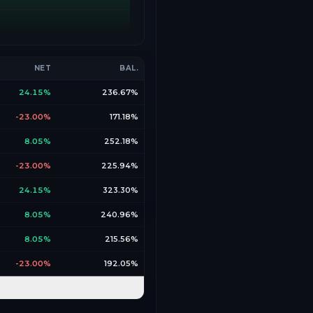
NET
BAL.
24.15%
236.67%
-23.00%
171.18%
8.05%
252.18%
-23.00%
225.94%
24.15%
323.30%
8.05%
240.96%
8.05%
215.56%
-23.00%
192.05%