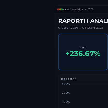
raporti-publik ·
2026
RAPORTI I ANAL
01 Janar
2026
→
06 Gusht 2026
PNL
+
236.67
%
BALANCE
360%
270%
180%