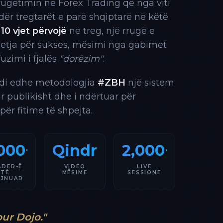
rrugëtimin në Forex Trading që nga viti
 ndër tregtarët e parë shqiptarë në këtë
10 vjet përvojë
në treg, një rrugë e
 etja për sukses, mësimi nga gabimet
fuzimi i fjalës
"dorëzim"
.
indi edhe metodologjia
#ZBH
një sistem
ar publikisht dhe i ndërtuar për
 për fitime të shpejta.
000+
Qindra
2,000+
ADER-Ë
VIDEO
LIVE
TË
MËSIME
SESSIONE
AJNUAR
our Dojo."