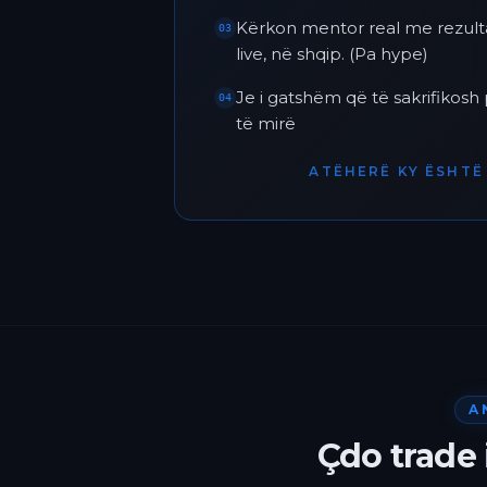
Kërkon mentor real me rezult
03
live, në shqip. (Pa hype)
Je i gatshëm që të sakrifikos
04
të mirë
ATËHERË KY ËSHTË 
A
Çdo trade