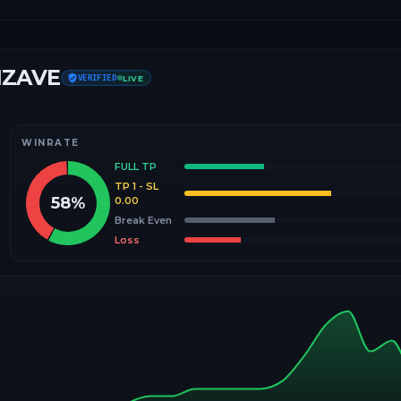
IZAVE
VERIFIED
LIVE
WINRATE
FULL TP
TP 1 - SL
58
%
0.00
Break Even
Loss