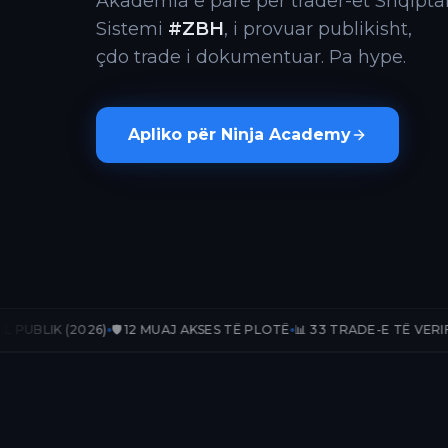
Akademia e parë për trader-ët Shqiptar
Sistemi
#ZBH
, i provuar publikisht,
çdo trade i dokumentuar. Pa hype.
Apliko për Ninja Academy
🛡️ 12 MUAJ AKSES TË PLOTË
📊 33 TRADE-E TË VERIFIKUARA
📈 +236