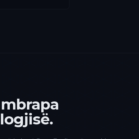
 mbrapa
ogjisë.