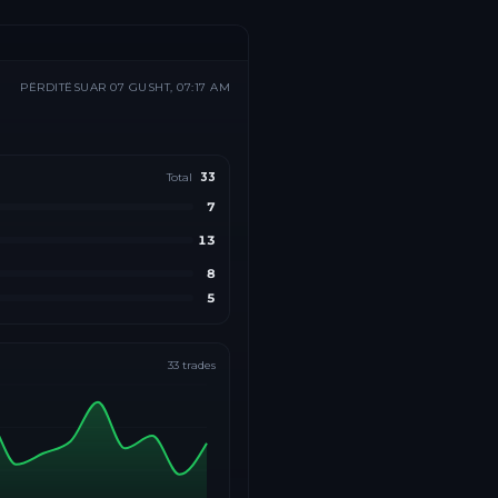
PËRDITËSUAR
07 GUSHT, 07:17 AM
Total
33
7
13
8
5
33
trades