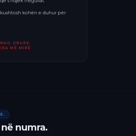
që s'ndjek rregullat.
'i kushtosh kohën e duhur për
ËRKO GRUPE
ERA MË MIRË
E.
 në numra.