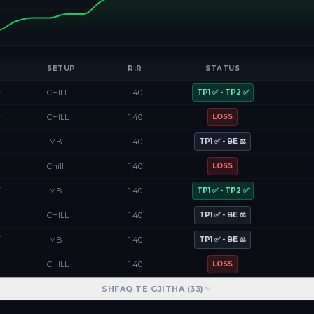
SETUP
R:R
STATUS
D
CHILL
1.40
TP1 ✅ - TP2 ✅
D
CHILL
1.40
LOSS
F
IMB
1.40
TP1 ✅ - BE ⚖️
Y
Chill
1.40
LOSS
Y
IMB
1.40
TP1 ✅ - TP2 ✅
D
CHILL
1.40
TP1 ✅ - BE ⚖️
Y
IMB
1.40
TP1 ✅ - BE ⚖️
D
CHILL
1.40
LOSS
SHFAQ TË GJITHA (
33
)