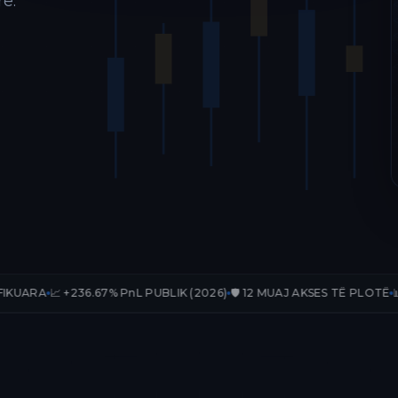
ë.
.67% PnL PUBLIK (2026)
🛡️ 12 MUAJ AKSES TË PLOTË
📊 33 TRADE-E T