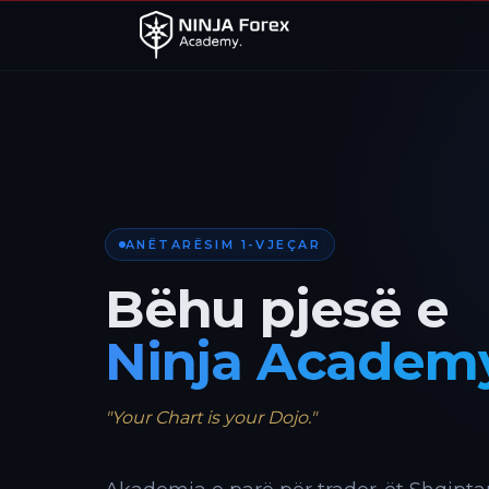
ANËTARËSIM 1-VJEÇAR
Bëhu pjesë e
Ninja Academ
"Your Chart is your Dojo."