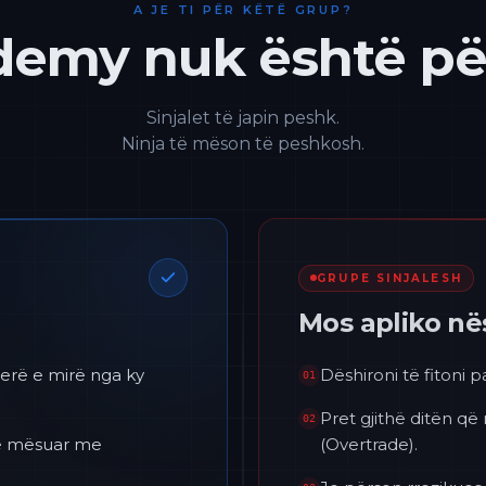
A JE TI PËR KËTË GRUP?
emy nuk është për
Sinjalet të japin peshk.
Ninja të mëson të peshkosh.
GRUPE SINJALESH
Mos apliko n
erë e mirë nga ky
Dëshironi të fitoni 
01
Pret gjithë ditën që
02
 të mësuar me
(Overtrade).