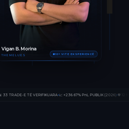
Vigan B. Morina
10+ VITE EKSPERIENCË
THEMELUES
Ë VERIFIKUARA
📈 +236.67% PnL PUBLIK (2026)
🛡️ 12 MUAJ AKSES TË 