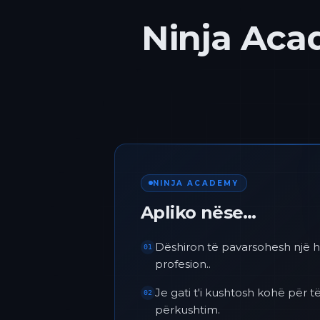
Ninja Acad
NINJA ACADEMY
Apliko nëse…
Dëshiron të pavarsohesh një h
01
profesion..
Je gati t'i kushtosh kohë për
02
përkushtim.