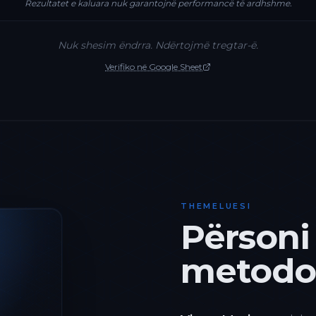
Rezultatet e kaluara nuk garantojnë performancë të ardhshme.
Nuk shesim ëndrra. Ndërtojmë tregtar-ë.
Verifiko në Google Sheet
THEMELUESI
Përsoni
metodol