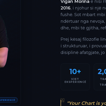
Vigan Morina
e nisi 
2016
, i njohur si një
fushë. Sot mbart mbi
ndërtuar nga nevoja,
dhe, mbi të gjitha, re
Prej kësaj filozofie l
i strukturuar, i provu
disiplinë afatgjate, jo
10+
2,
VJET
TR
EKSPERIENCË
TR
KSPERIENCË
"Your Chart is y