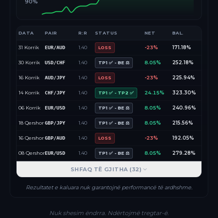
90%
DATA
PAIR
R:R
STATUS
NET
BAL.
31 Korrik
1.40
-23%
171.18%
EUR/AUD
LOSS
30 Korrik
1.40
8.05%
252.18%
USD/CHF
TP1 ✅ - BE ⚖️
16 Korrik
1.40
-23%
225.94%
AUD/JPY
LOSS
14 Korrik
1.40
24.15%
323.30%
CHF/JPY
TP1 ✅ - TP2 ✅
06 Korrik
1.40
8.05%
240.96%
EUR/USD
TP1 ✅ - BE ⚖️
18 Qershor
1.40
8.05%
215.56%
GBP/JPY
TP1 ✅ - BE ⚖️
16 Qershor
1.40
-23%
192.05%
GBP/AUD
LOSS
08 Qershor
1.40
8.05%
279.28%
EUR/USD
TP1 ✅ - BE ⚖️
SHFAQ TË GJITHA (
32
)
Rezultatet e kaluara nuk garantojnë performancë të ardhshme.
Nuk shesim ëndrra. Ndërtojmë tregtar-ë.