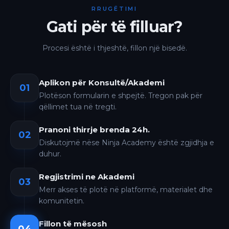
RRUGËTIMI
Gati për të filluar?
Procesi është i thjeshtë, fillon një bisedë.
Aplikon për Konsultë/Akademi
01
Plotëson formularin e shpejtë. Tregon pak për
qëllimet tua në tregti.
Pranoni thirrje brenda 24h.
02
Diskutojmë nëse Ninja Academy është zgjidhja e
duhur.
Regjistrimi ne Akademi
03
Merr akses të plotë në platformë, materialet dhe
komunitetin.
Fillon të mësosh