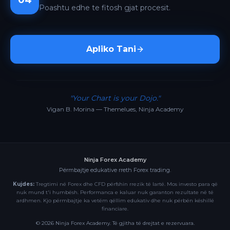
04
Poashtu edhe te fitosh gjat procesit.
Apliko Tani
"Your Chart is your Dojo."
Vigan B. Morina — Themelues, Ninja Academy
Ninja Forex Academy
Përmbajtje edukative rreth Forex trading.
Kujdes:
Tregtimi në Forex dhe CFD përfshin rrezik të lartë. Mos investo para që
nuk mund t'i humbësh. Performanca e kaluar nuk garanton rezultate në të
ardhmen. Kjo përmbajtje ka vetëm qëllim edukativ dhe nuk përbën këshillë
financiare.
©
2026
Ninja Forex Academy. Të gjitha të drejtat e rezervuara.