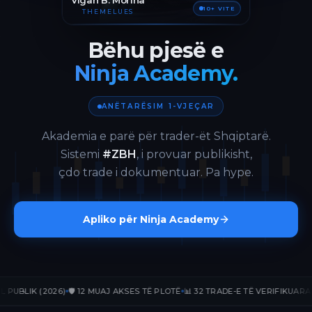
Vigan B. Morina
10+ VITE
THEMELUES
Bëhu pjesë e
Ninja Academy.
ANËTARËSIM 1-VJEÇAR
Akademia e parë për trader-ët Shqiptarë.
Sistemi
#ZBH
, i provuar publikisht,
çdo trade i dokumentuar. Pa hype.
Apliko për Ninja Academy
LIK (2026)
🛡️ 12 MUAJ AKSES TË PLOTË
📊 32 TRADE-E TË VERIFIKUARA
📈 +1