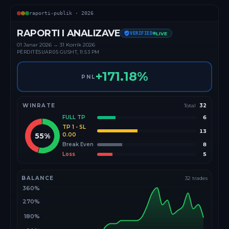
raporti-publik ·
2026
RAPORTI I ANALIZAVE
VERIFIED
LIVE
01 Janar
2026
→
31 Korrik 2026
PËRDITËSUAR
05 GUSHT, 11:53 PM
+
171.18
%
PNL
WINRATE
Total
32
FULL TP
6
TP 1 - SL
13
55
%
0.00
Break Even
8
Loss
5
BALANCE
32
trades
360%
270%
180%