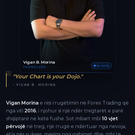
Vigan B. Morina
10+ VITE
THEMELUES
"Your Chart is your Dojo."
- VIGAN B. MORINA
Vigan Morina
e nisi rrugëtimin në Forex Trading që
nga viti
2016
, i njohur si një ndër tregtarët e parë
shqiptarë në këtë fushë. Sot mbart mbi
10 vjet
përvojë
në treg, një rrugë e ndërtuar nga nevoja,
etja për sukses, mësimi nga gabimet dhe, mbi të