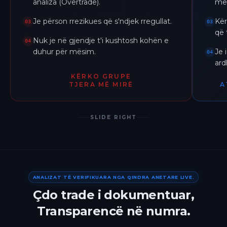
analiza (Overtrade).
me 
Je përson rrezikues që s'ndjek rregullat.
Kër
03
03
që 
Nuk je në gjendje t'i kushtosh kohën e
04
duhur për mësim.
Je 
04
ar
KËRKO GRUPE
TJERA MË MIRË
A
SLIDE RIGHT
ANALIZAT TË VERIFIKUARA NGA QINDRA ANETARE LIVE.
Çdo trade i dokumentuar,
Transparencë në numra.