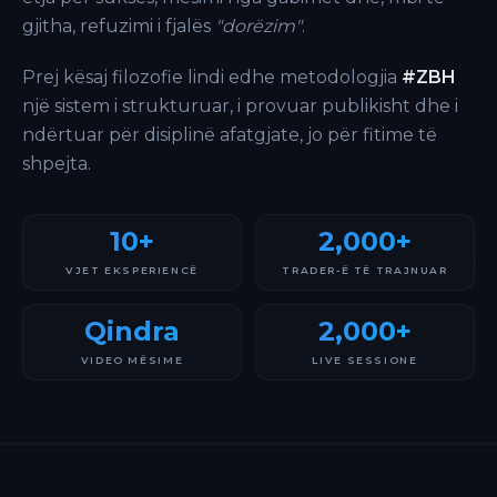
gjitha, refuzimi i fjalës
"dorëzim"
.
Prej kësaj filozofie lindi edhe metodologjia
#ZBH
një sistem i strukturuar, i provuar publikisht dhe i
ndërtuar për disiplinë afatgjate, jo për fitime të
shpejta.
10+
2,000+
VJET EKSPERIENCË
TRADER-Ë TË TRAJNUAR
Qindra
2,000+
VIDEO MËSIME
LIVE SESSIONE