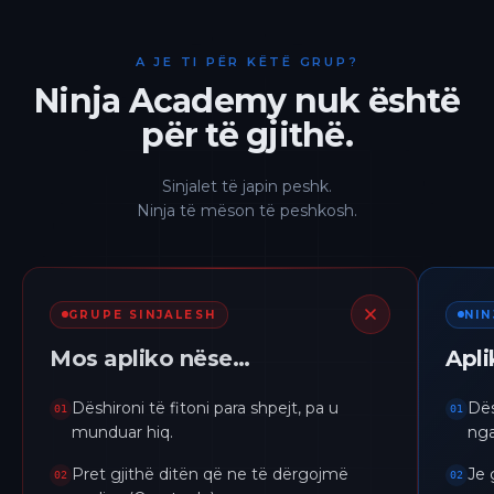
A JE TI PËR KËTË GRUP?
Ninja Academy nuk është
për të gjithë.
Sinjalet të japin peshk.
Ninja të mëson të peshkosh.
GRUPE SINJALESH
NI
Mos apliko nëse…
Apl
Dëshironi të fitoni para shpejt, pa u
Dës
01
01
munduar hiq.
nga
Pret gjithë ditën që ne të dërgojmë
Je 
02
02