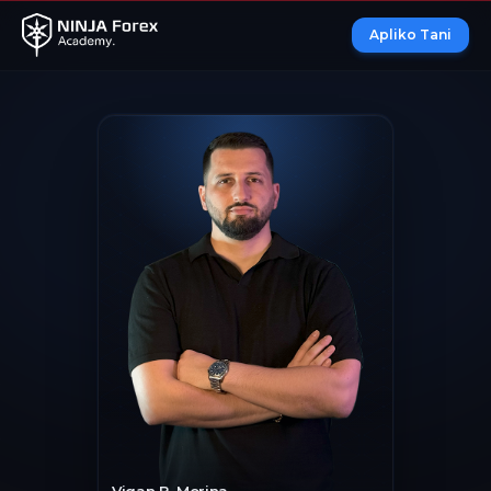
Apliko Tani