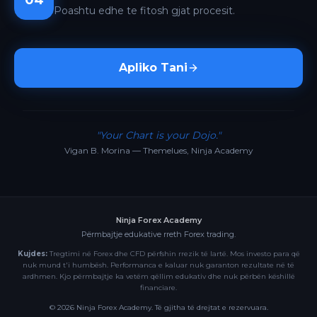
04
Poashtu edhe te fitosh gjat procesit.
Apliko Tani
"Your Chart is your Dojo."
Vigan B. Morina — Themelues, Ninja Academy
Ninja Forex Academy
Përmbajtje edukative rreth Forex trading.
Kujdes:
Tregtimi në Forex dhe CFD përfshin rrezik të lartë. Mos investo para që
nuk mund t'i humbësh. Performanca e kaluar nuk garanton rezultate në të
ardhmen. Kjo përmbajtje ka vetëm qëllim edukativ dhe nuk përbën këshillë
financiare.
©
2026
Ninja Forex Academy. Të gjitha të drejtat e rezervuara.