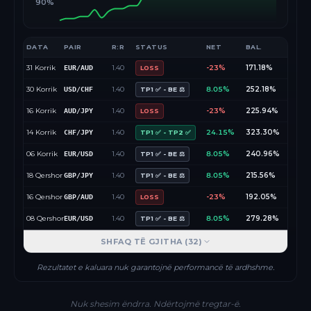
90%
DATA
PAIR
R:R
STATUS
NET
BAL.
31 Korrik
1.40
-23%
171.18%
EUR/AUD
LOSS
30 Korrik
1.40
8.05%
252.18%
USD/CHF
TP1 ✅ - BE ⚖️
16 Korrik
1.40
-23%
225.94%
AUD/JPY
LOSS
14 Korrik
1.40
24.15%
323.30%
CHF/JPY
TP1 ✅ - TP2 ✅
06 Korrik
1.40
8.05%
240.96%
EUR/USD
TP1 ✅ - BE ⚖️
18 Qershor
1.40
8.05%
215.56%
GBP/JPY
TP1 ✅ - BE ⚖️
16 Qershor
1.40
-23%
192.05%
GBP/AUD
LOSS
08 Qershor
1.40
8.05%
279.28%
EUR/USD
TP1 ✅ - BE ⚖️
SHFAQ TË GJITHA (
32
)
Rezultatet e kaluara nuk garantojnë performancë të ardhshme.
Nuk shesim ëndrra. Ndërtojmë tregtar-ë.