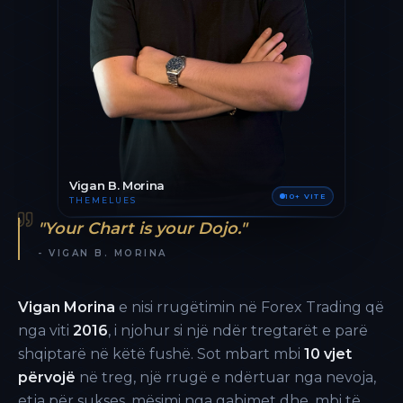
Vigan B. Morina
10+ VITE
THEMELUES
"Your Chart is your Dojo."
- VIGAN B. MORINA
Vigan Morina
e nisi rrugëtimin në Forex Trading që
nga viti
2016
, i njohur si një ndër tregtarët e parë
shqiptarë në këtë fushë. Sot mbart mbi
10 vjet
përvojë
në treg, një rrugë e ndërtuar nga nevoja,
etja për sukses, mësimi nga gabimet dhe, mbi të