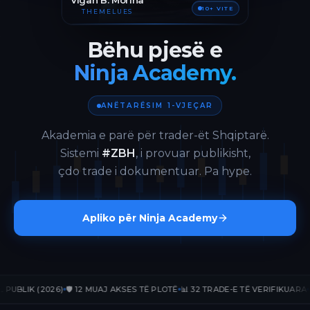
Vigan B. Morina
10+ VITE
THEMELUES
Bëhu pjesë e
Ninja Academy.
ANËTARËSIM 1-VJEÇAR
Akademia e parë për trader-ët Shqiptarë.
Sistemi
#ZBH
, i provuar publikisht,
çdo trade i dokumentuar. Pa hype.
Apliko për Ninja Academy
IK (2026)
🛡️ 12 MUAJ AKSES TË PLOTË
📊 32 TRADE-E TË VERIFIKUARA
📈 +17