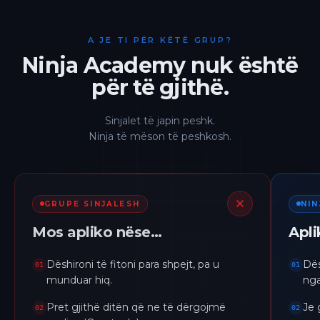
A JE TI PËR KËTË GRUP?
Ninja Academy nuk është
për të gjithë.
Sinjalet të japin peshk.
Ninja të mëson të peshkosh.
GRUPE SINJALESH
NI
Mos apliko nëse…
Apl
Dëshironi të fitoni para shpejt, pa u
Dës
01
01
munduar hiq.
nga
Pret gjithë ditën që ne të dërgojmë
Je 
02
02