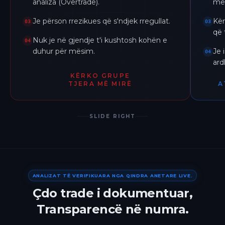
analiza (Overtrade).
me 
Je përson rrezikues që s'ndjek rregullat.
Kër
03
03
që 
Nuk je në gjendje t'i kushtosh kohën e
04
duhur për mësim.
Je 
04
ar
KËRKO GRUPE
TJERA MË MIRË
A
SLIDE RIGHT
ANALIZAT TË VERIFIKUARA NGA QINDRA ANETARE LIVE.
Çdo trade i dokumentuar,
Transparencë në numra.