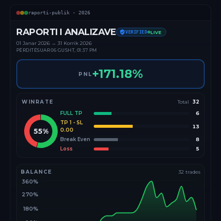
raporti-publik ·
2026
RAPORTI I ANALIZAVE
VERIFIED
LIVE
01 Janar
2026
→
31 Korrik 2026
PËRDITËSUAR
06 GUSHT, 01:37 PM
+
171.18
%
PNL
WINRATE
Total
32
FULL TP
6
TP 1 - SL
13
55
%
0.00
Break Even
8
Loss
5
BALANCE
32
trades
360%
270%
180%