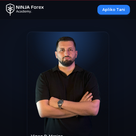
Apliko Tani