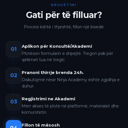
RRUGËTIMI
Gati për të filluar?
Procesi është i thjeshtë, fillon një bisedë.
Aplikon për Konsultë/Akademi
01
Plotëson formularin e shpejtë. Tregon pak për
qëllimet tua në tregti.
Pranoni thirrje brenda 24h.
02
Diskutojmë nëse Ninja Academy është zgjidhja e
duhur.
Regjistrimi ne Akademi
03
Merr akses të plotë në platformë, materialet dhe
komunitetin.
Fillon të mësosh