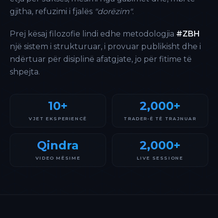
gjitha, refuzimi i fjalës
"dorëzim"
.
Prej kësaj filozofie lindi edhe metodologjia
#ZBH
një sistem i strukturuar, i provuar publikisht dhe i
ndërtuar për disiplinë afatgjate, jo për fitime të
shpejta.
10+
2,000+
VJET EKSPERIENCË
TRADER-Ë TË TRAJNUAR
Qindra
2,000+
VIDEO MËSIME
LIVE SESSIONE