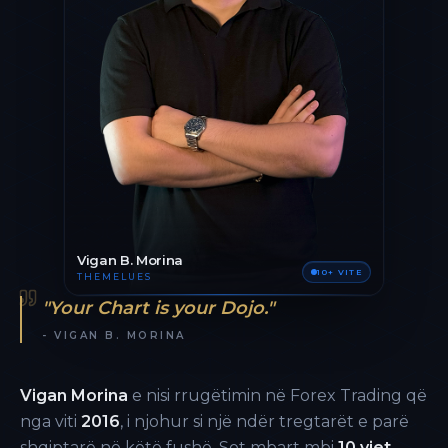
Vigan B. Morina
10+ VITE
THEMELUES
"Your Chart is your Dojo."
- VIGAN B. MORINA
Vigan Morina
e nisi rrugëtimin në Forex Trading që
nga viti
2016
, i njohur si një ndër tregtarët e parë
shqiptarë në këtë fushë. Sot mbart mbi
10 vjet