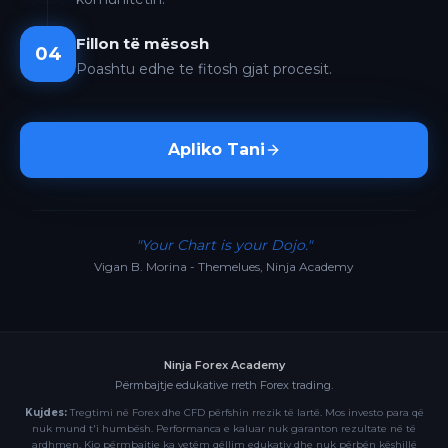
Fillon të mësosh
04
Poashtu edhe te fitosh gjat procesit.
Apliko Tani
"Your Chart is your Dojo."
Vigan B. Morina - Themelues, Ninja Academy
Ninja Forex Academy
Përmbajtje edukative rreth Forex trading.
Kujdes:
Tregtimi në Forex dhe CFD përfshin rrezik të lartë. Mos investo para që
nuk mund t'i humbësh. Performanca e kaluar nuk garanton rezultate në të
ardhmen. Kjo përmbajtje ka vetëm qëllim edukativ dhe nuk përbën këshillë