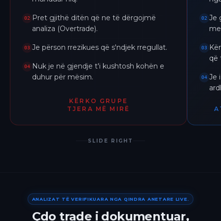
Pret gjithë ditën që ne të dërgojmë
Je 
02
02
analiza (Overtrade).
me 
Je përson rrezikues që s'ndjek rregullat.
Kër
03
03
që 
Nuk je në gjendje t'i kushtosh kohën e
04
duhur për mësim.
Je 
04
ar
KËRKO GRUPE
TJERA MË MIRË
A
SLIDE RIGHT
ANALIZAT TË VERIFIKUARA NGA QINDRA ANETARE LIVE.
Çdo trade i dokumentuar,