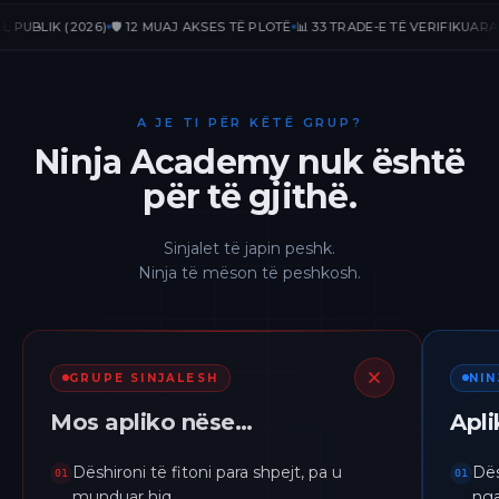
LIK (2026)
🛡️ 12 MUAJ AKSES TË PLOTË
📊 33 TRADE-E TË VERIFIKUARA
📈 +2
A JE TI PËR KËTË GRUP?
Ninja Academy nuk është
për të gjithë.
Sinjalet të japin peshk.
Ninja të mëson të peshkosh.
GRUPE SINJALESH
NI
Mos apliko nëse…
Apl
Dëshironi të fitoni para shpejt, pa u
Dës
01
01
munduar hiq.
nga