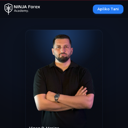
Apliko Tani