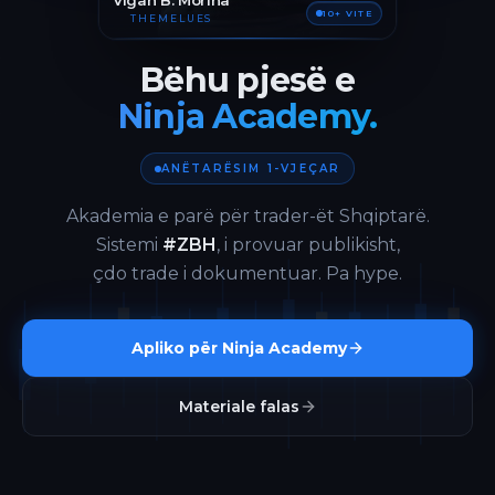
Vigan B. Morina
10+ VITE
THEMELUES
Bëhu pjesë e
Ninja Academy.
ANËTARËSIM 1-VJEÇAR
Akademia e parë për trader-ët Shqiptarë.
Sistemi
#ZBH
, i provuar publikisht,
çdo trade i dokumentuar. Pa hype.
Apliko për Ninja Academy
Materiale falas