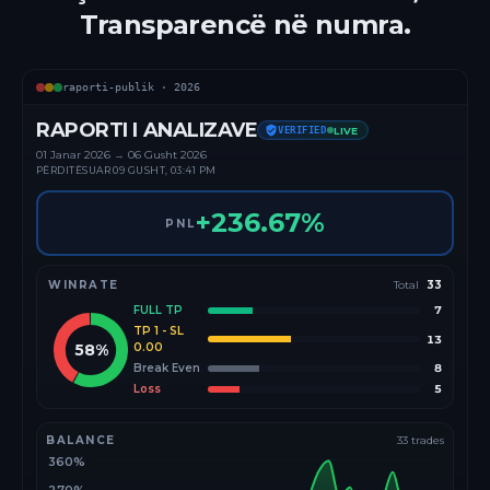
Transparencë në numra.
raporti-publik ·
2026
RAPORTI I ANALIZAVE
VERIFIED
LIVE
01 Janar
2026
→
06 Gusht 2026
PËRDITËSUAR
09 GUSHT, 03:41 PM
+
236.67
%
PNL
WINRATE
Total
33
FULL TP
7
TP 1 - SL
13
58
%
0.00
Break Even
8
Loss
5
BALANCE
33
trades
360%