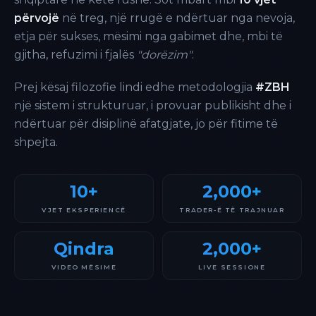
përvojë
në treg, një rrugë e ndërtuar nga nevoja,
etja për sukses, mësimi nga gabimet dhe, mbi të
gjitha, refuzimi i fjalës
"dorëzim"
.
Prej kësaj filozofie lindi edhe metodologjia
#ZBH
një sistem i strukturuar, i provuar publikisht dhe i
ndërtuar për disiplinë afatgjate, jo për fitime të
shpejta.
10+
2,000+
VJET EKSPERIENCË
TRADER-Ë TË TRAJNUAR
Qindra
2,000+
VIDEO MËSIME
LIVE SESSIONE