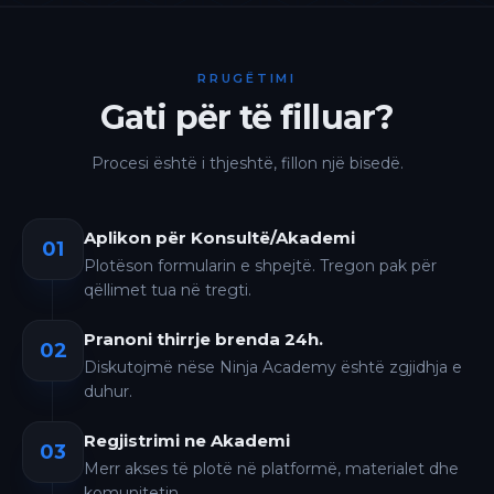
RRUGËTIMI
Gati për të filluar?
Procesi është i thjeshtë, fillon një bisedë.
Aplikon për Konsultë/Akademi
01
Plotëson formularin e shpejtë. Tregon pak për
qëllimet tua në tregti.
Pranoni thirrje brenda 24h.
02
Diskutojmë nëse Ninja Academy është zgjidhja e
duhur.
Regjistrimi ne Akademi
03
Merr akses të plotë në platformë, materialet dhe
komunitetin.