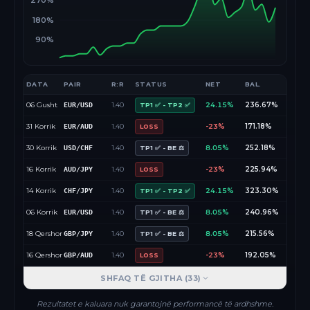
270%
180%
90%
DATA
PAIR
R:R
STATUS
NET
BAL.
06 Gusht
1.40
24.15%
236.67%
EUR/USD
TP1 ✅ - TP2 ✅
31 Korrik
1.40
-23%
171.18%
EUR/AUD
LOSS
30 Korrik
1.40
8.05%
252.18%
USD/CHF
TP1 ✅ - BE ⚖️
16 Korrik
1.40
-23%
225.94%
AUD/JPY
LOSS
14 Korrik
1.40
24.15%
323.30%
CHF/JPY
TP1 ✅ - TP2 ✅
06 Korrik
1.40
8.05%
240.96%
EUR/USD
TP1 ✅ - BE ⚖️
18 Qershor
1.40
8.05%
215.56%
GBP/JPY
TP1 ✅ - BE ⚖️
16 Qershor
1.40
-23%
192.05%
GBP/AUD
LOSS
SHFAQ TË GJITHA (
33
)
Rezultatet e kaluara nuk garantojnë performancë të ardhshme.