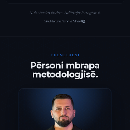
Nuk shesim ëndrra. Ndërtojmë tregtar-ë.
Verifiko në Google Sheet
THEMELUESI
Përsoni mbrapa
metodologjisë.