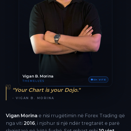
Vigan B. Morina
10+ VITE
THEMELUES
"Your Chart is your Dojo."
- VIGAN B. MORINA
Vigan Morina
e nisi rrugëtimin në Forex Trading që
nga viti
2016
, i njohur si një ndër tregtarët e parë
shqiptarë në këtë fushë. Sot mbart mbi
10 vjet