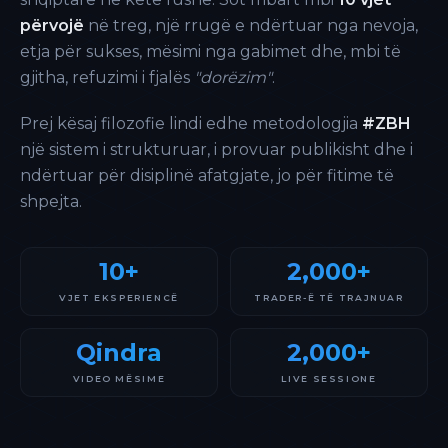
përvojë
në treg, një rrugë e ndërtuar nga nevoja,
etja për sukses, mësimi nga gabimet dhe, mbi të
gjitha, refuzimi i fjalës
"dorëzim"
.
Prej kësaj filozofie lindi edhe metodologjia
#ZBH
një sistem i strukturuar, i provuar publikisht dhe i
ndërtuar për disiplinë afatgjate, jo për fitime të
shpejta.
10+
2,000+
VJET EKSPERIENCË
TRADER-Ë TË TRAJNUAR
Qindra
2,000+
VIDEO MËSIME
LIVE SESSIONE