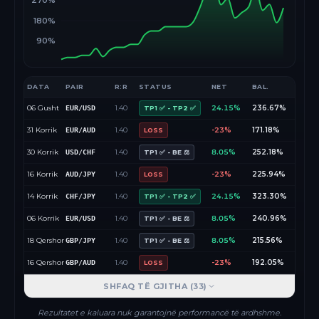
270%
180%
90%
DATA
PAIR
R:R
STATUS
NET
BAL.
06 Gusht
1.40
24.15%
236.67%
EUR/USD
TP1 ✅ - TP2 ✅
31 Korrik
1.40
-23%
171.18%
EUR/AUD
LOSS
30 Korrik
1.40
8.05%
252.18%
USD/CHF
TP1 ✅ - BE ⚖️
16 Korrik
1.40
-23%
225.94%
AUD/JPY
LOSS
14 Korrik
1.40
24.15%
323.30%
CHF/JPY
TP1 ✅ - TP2 ✅
06 Korrik
1.40
8.05%
240.96%
EUR/USD
TP1 ✅ - BE ⚖️
18 Qershor
1.40
8.05%
215.56%
GBP/JPY
TP1 ✅ - BE ⚖️
16 Qershor
1.40
-23%
192.05%
GBP/AUD
LOSS
SHFAQ TË GJITHA (
33
)
Rezultatet e kaluara nuk garantojnë performancë të ardhshme.