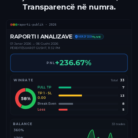
Transparencë në numra.
raporti-publik ·
2026
RAPORTI I ANALIZAVE
VERIFIED
LIVE
01 Janar
2026
→
06 Gusht 2026
PËRDITËSUAR
07 GUSHT, 11:32 PM
+
236.67
%
PNL
WINRATE
Total
33
FULL TP
7
TP 1 - SL
13
58
%
0.00
Break Even
8
Loss
5
BALANCE
33
trades
360%