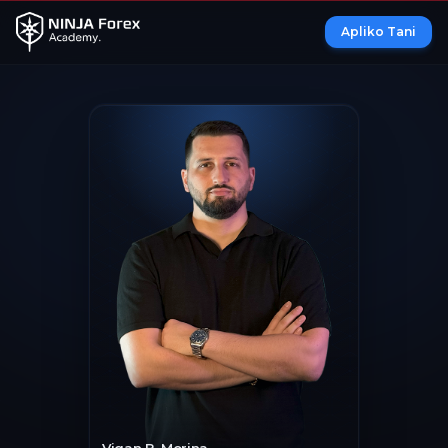
Apliko Tani