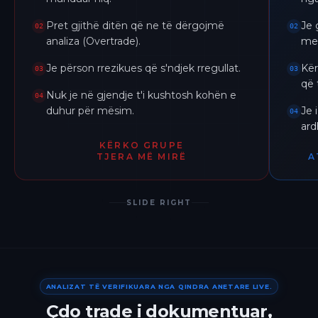
Pret gjithë ditën që ne të dërgojmë
Je 
02
02
analiza (Overtrade).
me 
Je përson rrezikues që s'ndjek rregullat.
Kër
03
03
që 
Nuk je në gjendje t'i kushtosh kohën e
04
duhur për mësim.
Je 
04
ar
KËRKO GRUPE
TJERA MË MIRË
A
SLIDE RIGHT
ANALIZAT TË VERIFIKUARA NGA QINDRA ANETARE LIVE.
Çdo trade i dokumentuar,