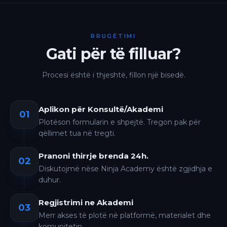
RRUGËTIMI
Gati për të filluar?
Procesi është i thjeshtë, fillon një bisedë.
Aplikon për Konsultë/Akademi
01
Plotëson formularin e shpejtë. Tregon pak për
qëllimet tua në tregti.
Pranoni thirrje brenda 24h.
02
Diskutojmë nëse Ninja Academy është zgjidhja e
duhur.
Regjistrimi ne Akademi
03
Merr akses të plotë në platformë, materialet dhe
komunitetin.