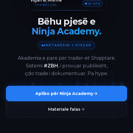
Vigan B. Morina
10+ VITE
THEMELUES
Bëhu pjesë e
Ninja Academy.
ANËTARËSIM 1-VJEÇAR
Akademia e parë për trader-ët Shqiptarë.
Sistemi
#ZBH
, i provuar publikisht,
çdo trade i dokumentuar. Pa hype.
Apliko për Ninja Academy
Materiale falas