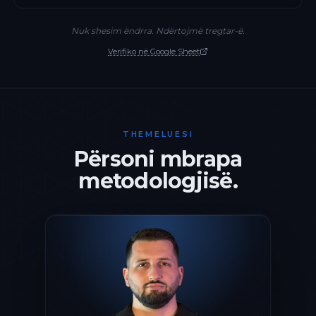
Nuk shesim ëndrra. Ndërtojmë tregtar-ë.
Verifiko në Google Sheet
THEMELUESI
Përsoni mbrapa
metodologjisë.