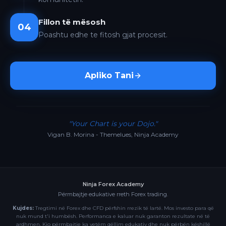
Fillon të mësosh
04
Poashtu edhe te fitosh gjat procesit.
Apliko Tani
"Your Chart is your Dojo."
Vigan B. Morina - Themelues, Ninja Academy
Ninja Forex Academy
Përmbajtje edukative rreth Forex trading.
Kujdes:
Tregtimi në Forex dhe CFD përfshin rrezik të lartë. Mos investo para që
nuk mund t'i humbësh. Performanca e kaluar nuk garanton rezultate në të
ardhmen. Kjo përmbajtje ka vetëm qëllim edukativ dhe nuk përbën këshillë