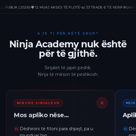
BLIK (2026)
🛡️ 12 MUAJ AKSES TË PLOTË
📊 33 TRADE-E TË VERIFIKUARA
📈 +
A JE TI PËR KËTË GRUP?
Ninja Academy nuk është
për të gjithë.
Sinjalet të japin peshk.
Ninja të mëson të peshkosh.
GRUPE SINJALESH
NI
Mos apliko nëse…
Apl
Dëshironi të fitoni para shpejt, pa u
Dës
01
01
munduar hiq.
nga